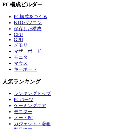
PC構成ビルダー
PC構成をつくる
BTOパソコン
保存した構成
CPU
GPU
メモリ
マザーボード
モニター
マウス
キーボード
人気ランキング
ランキングトップ
PCパーツ
ゲーミングギア
モニター
ノートPC
ガジェット・漫画