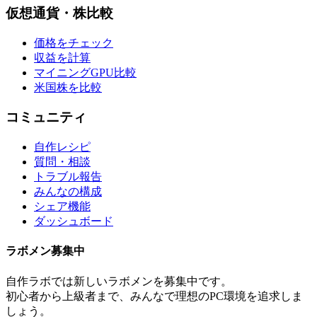
仮想通貨・株比較
価格をチェック
収益を計算
マイニングGPU比較
米国株を比較
コミュニティ
自作レシピ
質問・相談
トラブル報告
みんなの構成
シェア機能
ダッシュボード
ラボメン
募集中
自作ラボ
では新しい
ラボメン
を募集中です。
初心者から上級者まで、みんなで理想のPC環境を追求しま
しょう。