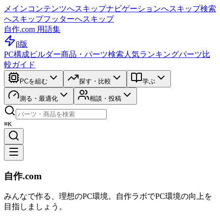
メインコンテンツへスキップ
ナビゲーションへスキップ
検索
へスキップ
フッターへスキップ
自作.com 用語集
β版
PC構成ビルダー
商品・パーツ検索
人気ランキング
パーツ比
較ガイド
PCを組む
探す・比較
学ぶ
測る・最適化
相談・投稿
⌘K
自作.com
みんなで作る、理想のPC環境
。
自作ラボ
でPC環境の向上を
目指しましょう。