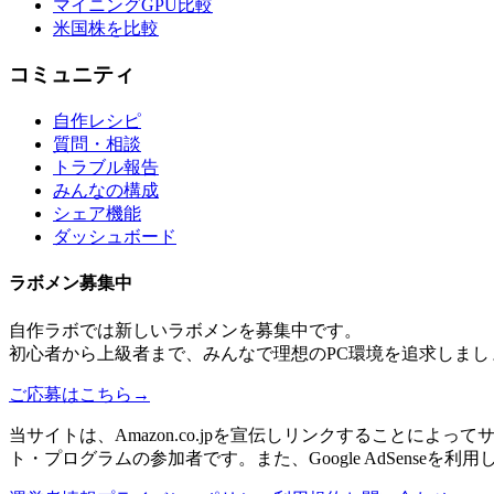
マイニングGPU比較
米国株を比較
コミュニティ
自作レシピ
質問・相談
トラブル報告
みんなの構成
シェア機能
ダッシュボード
ラボメン
募集中
自作ラボ
では新しい
ラボメン
を募集中です。
初心者から上級者まで、みんなで理想のPC環境を追求しまし
ご応募はこちら
→
当サイトは、Amazon.co.jpを宣伝しリンクすることに
ト・プログラムの参加者です。また、Google AdSenseを