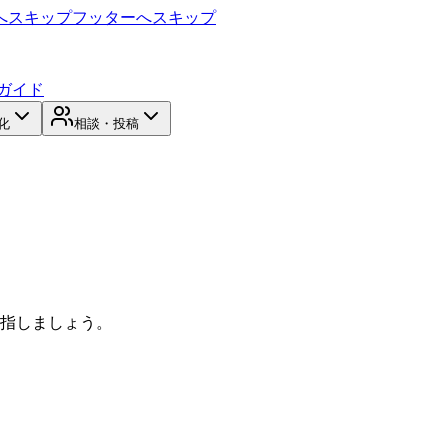
へスキップ
フッターへスキップ
ガイド
化
相談・投稿
目指しましょう。