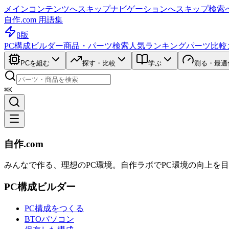
メインコンテンツへスキップ
ナビゲーションへスキップ
検索
自作.com 用語集
β版
PC構成ビルダー
商品・パーツ検索
人気ランキング
パーツ比較
PCを組む
探す・比較
学ぶ
測る・最適
⌘K
自作.com
みんなで作る、理想のPC環境
。
自作ラボ
でPC環境の向上を
PC構成ビルダー
PC構成をつくる
BTOパソコン