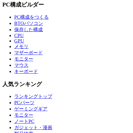
PC構成ビルダー
PC構成をつくる
BTOパソコン
保存した構成
CPU
GPU
メモリ
マザーボード
モニター
マウス
キーボード
人気ランキング
ランキングトップ
PCパーツ
ゲーミングギア
モニター
ノートPC
ガジェット・漫画