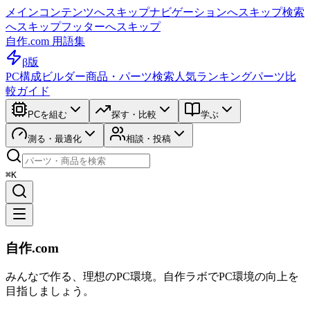
メインコンテンツへスキップ
ナビゲーションへスキップ
検索
へスキップ
フッターへスキップ
自作.com 用語集
β版
PC構成ビルダー
商品・パーツ検索
人気ランキング
パーツ比
較ガイド
PCを組む
探す・比較
学ぶ
測る・最適化
相談・投稿
⌘K
自作.com
みんなで作る、理想のPC環境
。
自作ラボ
でPC環境の向上を
目指しましょう。