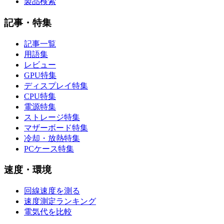
製品検索
記事・特集
記事一覧
用語集
レビュー
GPU特集
ディスプレイ特集
CPU特集
電源特集
ストレージ特集
マザーボード特集
冷却・放熱特集
PCケース特集
速度・環境
回線速度を測る
速度測定ランキング
電気代を比較