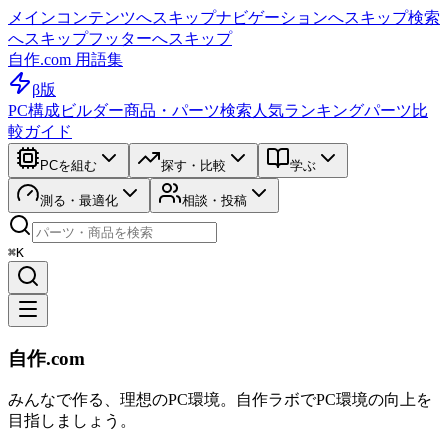
メインコンテンツへスキップ
ナビゲーションへスキップ
検索
へスキップ
フッターへスキップ
自作.com 用語集
β版
PC構成ビルダー
商品・パーツ検索
人気ランキング
パーツ比
較ガイド
PCを組む
探す・比較
学ぶ
測る・最適化
相談・投稿
⌘K
自作.com
みんなで作る、理想のPC環境
。
自作ラボ
でPC環境の向上を
目指しましょう。