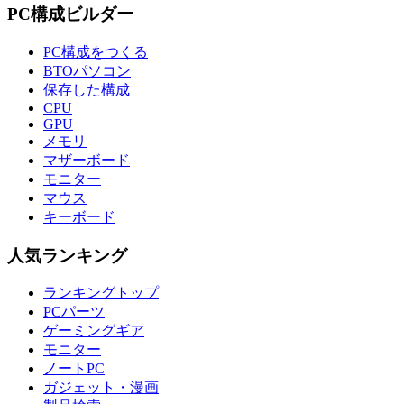
PC構成ビルダー
PC構成をつくる
BTOパソコン
保存した構成
CPU
GPU
メモリ
マザーボード
モニター
マウス
キーボード
人気ランキング
ランキングトップ
PCパーツ
ゲーミングギア
モニター
ノートPC
ガジェット・漫画