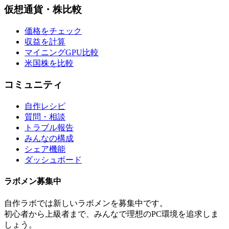
仮想通貨・株比較
価格をチェック
収益を計算
マイニングGPU比較
米国株を比較
コミュニティ
自作レシピ
質問・相談
トラブル報告
みんなの構成
シェア機能
ダッシュボード
ラボメン
募集中
自作ラボ
では新しい
ラボメン
を募集中です。
初心者から上級者まで、みんなで理想のPC環境を追求しま
しょう。