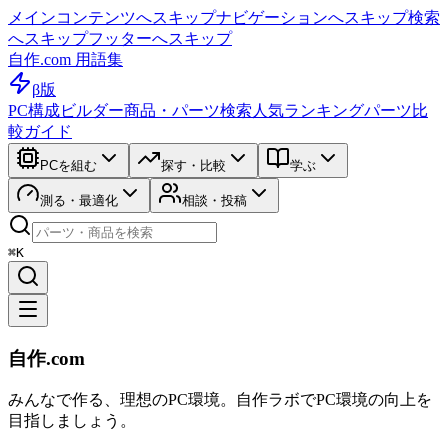
メインコンテンツへスキップ
ナビゲーションへスキップ
検索
へスキップ
フッターへスキップ
自作.com 用語集
β版
PC構成ビルダー
商品・パーツ検索
人気ランキング
パーツ比
較ガイド
PCを組む
探す・比較
学ぶ
測る・最適化
相談・投稿
⌘K
自作.com
みんなで作る、理想のPC環境
。
自作ラボ
でPC環境の向上を
目指しましょう。