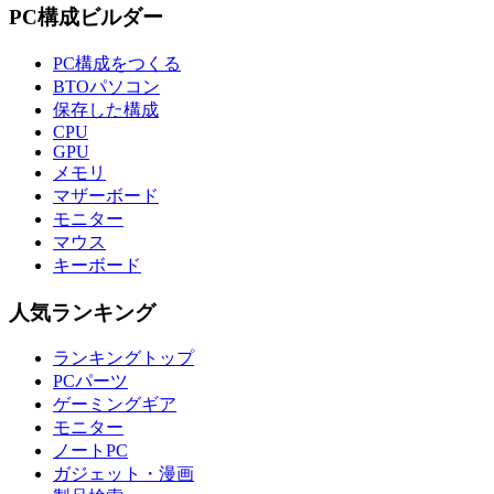
PC構成ビルダー
PC構成をつくる
BTOパソコン
保存した構成
CPU
GPU
メモリ
マザーボード
モニター
マウス
キーボード
人気ランキング
ランキングトップ
PCパーツ
ゲーミングギア
モニター
ノートPC
ガジェット・漫画