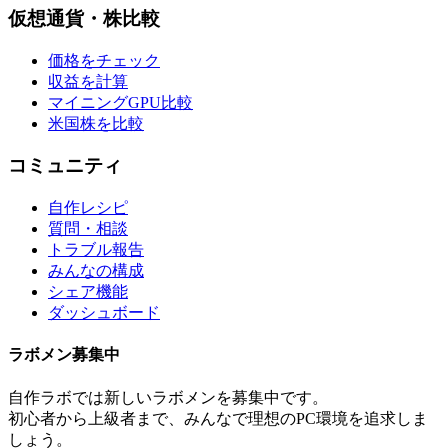
仮想通貨・株比較
価格をチェック
収益を計算
マイニングGPU比較
米国株を比較
コミュニティ
自作レシピ
質問・相談
トラブル報告
みんなの構成
シェア機能
ダッシュボード
ラボメン
募集中
自作ラボ
では新しい
ラボメン
を募集中です。
初心者から上級者まで、みんなで理想のPC環境を追求しま
しょう。