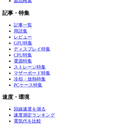
製品検索
記事・特集
記事一覧
用語集
レビュー
GPU特集
ディスプレイ特集
CPU特集
電源特集
ストレージ特集
マザーボード特集
冷却・放熱特集
PCケース特集
速度・環境
回線速度を測る
速度測定ランキング
電気代を比較