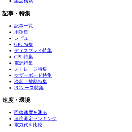
製品検索
記事・特集
記事一覧
用語集
レビュー
GPU特集
ディスプレイ特集
CPU特集
電源特集
ストレージ特集
マザーボード特集
冷却・放熱特集
PCケース特集
速度・環境
回線速度を測る
速度測定ランキング
電気代を比較