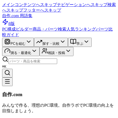
メインコンテンツへスキップ
ナビゲーションへスキップ
検索
へスキップ
フッターへスキップ
自作.com 用語集
β版
PC構成ビルダー
商品・パーツ検索
人気ランキング
パーツ比
較ガイド
PCを組む
探す・比較
学ぶ
測る・最適化
相談・投稿
⌘K
自作.com
みんなで作る、理想のPC環境
。
自作ラボ
でPC環境の向上を
目指しましょう。