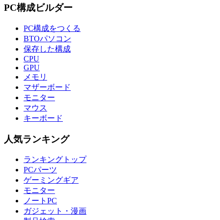
PC構成ビルダー
PC構成をつくる
BTOパソコン
保存した構成
CPU
GPU
メモリ
マザーボード
モニター
マウス
キーボード
人気ランキング
ランキングトップ
PCパーツ
ゲーミングギア
モニター
ノートPC
ガジェット・漫画