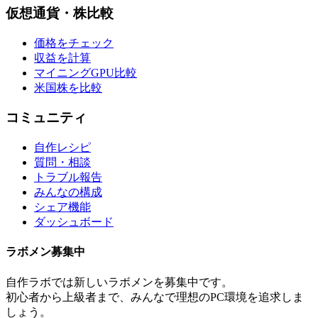
仮想通貨・株比較
価格をチェック
収益を計算
マイニングGPU比較
米国株を比較
コミュニティ
自作レシピ
質問・相談
トラブル報告
みんなの構成
シェア機能
ダッシュボード
ラボメン
募集中
自作ラボ
では新しい
ラボメン
を募集中です。
初心者から上級者まで、みんなで理想のPC環境を追求しま
しょう。