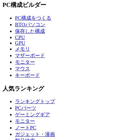
PC構成ビルダー
PC構成をつくる
BTOパソコン
保存した構成
CPU
GPU
メモリ
マザーボード
モニター
マウス
キーボード
人気ランキング
ランキングトップ
PCパーツ
ゲーミングギア
モニター
ノートPC
ガジェット・漫画