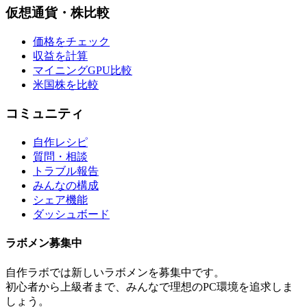
仮想通貨・株比較
価格をチェック
収益を計算
マイニングGPU比較
米国株を比較
コミュニティ
自作レシピ
質問・相談
トラブル報告
みんなの構成
シェア機能
ダッシュボード
ラボメン
募集中
自作ラボ
では新しい
ラボメン
を募集中です。
初心者から上級者まで、みんなで理想のPC環境を追求しま
しょう。