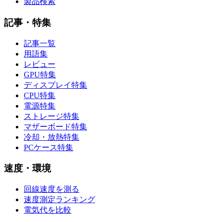
製品検索
記事・特集
記事一覧
用語集
レビュー
GPU特集
ディスプレイ特集
CPU特集
電源特集
ストレージ特集
マザーボード特集
冷却・放熱特集
PCケース特集
速度・環境
回線速度を測る
速度測定ランキング
電気代を比較