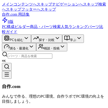
メインコンテンツへスキップ
ナビゲーションへスキップ
検索
へスキップ
フッターへスキップ
自作.com 用語集
β版
PC構成ビルダー
商品・パーツ検索
人気ランキング
パーツ比
較ガイド
PCを組む
探す・比較
学ぶ
測る・最適化
相談・投稿
⌘K
自作.com
みんなで作る、理想のPC環境
。
自作ラボ
でPC環境の向上を
目指しましょう。