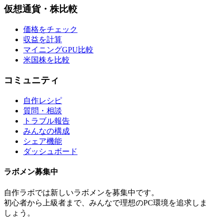
仮想通貨・株比較
価格をチェック
収益を計算
マイニングGPU比較
米国株を比較
コミュニティ
自作レシピ
質問・相談
トラブル報告
みんなの構成
シェア機能
ダッシュボード
ラボメン
募集中
自作ラボ
では新しい
ラボメン
を募集中です。
初心者から上級者まで、みんなで理想のPC環境を追求しま
しょう。