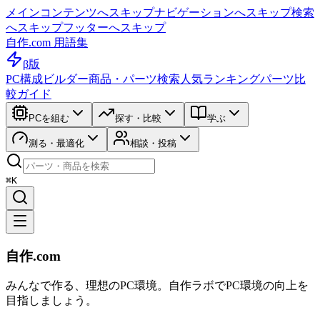
メインコンテンツへスキップ
ナビゲーションへスキップ
検索
へスキップ
フッターへスキップ
自作.com 用語集
β版
PC構成ビルダー
商品・パーツ検索
人気ランキング
パーツ比
較ガイド
PCを組む
探す・比較
学ぶ
測る・最適化
相談・投稿
⌘K
自作.com
みんなで作る、理想のPC環境
。
自作ラボ
でPC環境の向上を
目指しましょう。