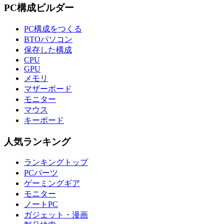
PC構成ビルダー
PC構成をつくる
BTOパソコン
保存した構成
CPU
GPU
メモリ
マザーボード
モニター
マウス
キーボード
人気ランキング
ランキングトップ
PCパーツ
ゲーミングギア
モニター
ノートPC
ガジェット・漫画