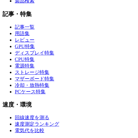
製品検索
記事・特集
記事一覧
用語集
レビュー
GPU特集
ディスプレイ特集
CPU特集
電源特集
ストレージ特集
マザーボード特集
冷却・放熱特集
PCケース特集
速度・環境
回線速度を測る
速度測定ランキング
電気代を比較