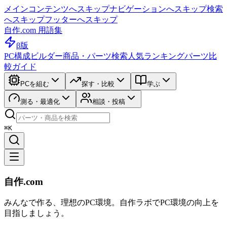
メインコンテンツへスキップ
ナビゲーションへスキップ
検索
へスキップ
フッターへスキップ
自作.com 用語集
β版
PC構成ビルダー
商品・パーツ検索
人気ランキング
パーツ比
較ガイド
PCを組む
探す・比較
学ぶ
測る・最適化
相談・投稿
⌘K
自作.com
みんなで作る、理想のPC環境
。
自作ラボ
でPC環境の向上を
目指しましょう。