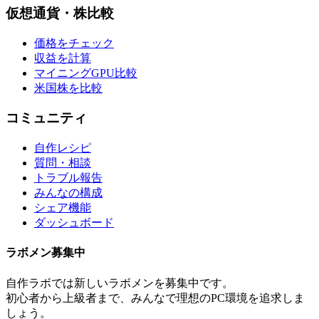
仮想通貨・株比較
価格をチェック
収益を計算
マイニングGPU比較
米国株を比較
コミュニティ
自作レシピ
質問・相談
トラブル報告
みんなの構成
シェア機能
ダッシュボード
ラボメン
募集中
自作ラボ
では新しい
ラボメン
を募集中です。
初心者から上級者まで、みんなで理想のPC環境を追求しま
しょう。