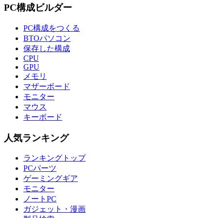
PC構成ビルダー
PC構成をつくる
BTOパソコン
保存した構成
CPU
GPU
メモリ
マザーボード
モニター
マウス
キーボード
人気ランキング
ランキングトップ
PCパーツ
ゲーミングギア
モニター
ノートPC
ガジェット・漫画