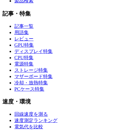
製品検索
記事・特集
記事一覧
用語集
レビュー
GPU特集
ディスプレイ特集
CPU特集
電源特集
ストレージ特集
マザーボード特集
冷却・放熱特集
PCケース特集
速度・環境
回線速度を測る
速度測定ランキング
電気代を比較