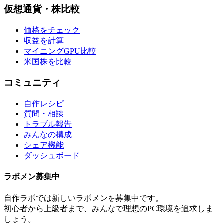
仮想通貨・株比較
価格をチェック
収益を計算
マイニングGPU比較
米国株を比較
コミュニティ
自作レシピ
質問・相談
トラブル報告
みんなの構成
シェア機能
ダッシュボード
ラボメン
募集中
自作ラボ
では新しい
ラボメン
を募集中です。
初心者から上級者まで、みんなで理想のPC環境を追求しま
しょう。