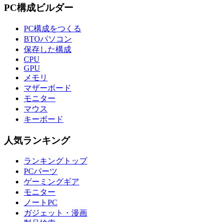
PC構成ビルダー
PC構成をつくる
BTOパソコン
保存した構成
CPU
GPU
メモリ
マザーボード
モニター
マウス
キーボード
人気ランキング
ランキングトップ
PCパーツ
ゲーミングギア
モニター
ノートPC
ガジェット・漫画