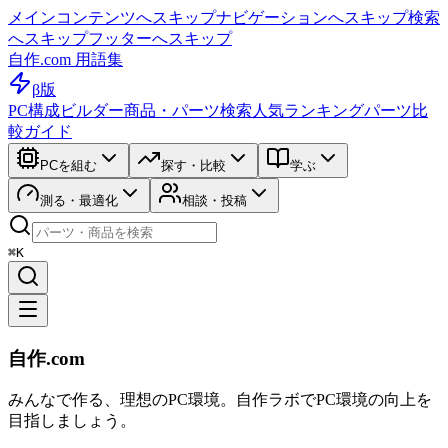
メインコンテンツへスキップ
ナビゲーションへスキップ
検索
へスキップ
フッターへスキップ
自作.com 用語集
β版
PC構成ビルダー
商品・パーツ検索
人気ランキング
パーツ比
較ガイド
PCを組む
探す・比較
学ぶ
測る・最適化
相談・投稿
⌘K
自作.com
みんなで作る、理想のPC環境
。
自作ラボ
でPC環境の向上を
目指しましょう。