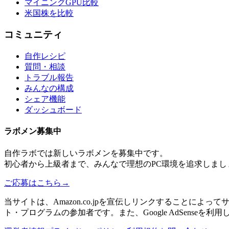
マイニングGPU比較
米国株を比較
コミュニティ
自作レシピ
質問・相談
トラブル報告
みんなの構成
シェア機能
ダッシュボード
ラボメン
募集中
自作ラボ
では新しい
ラボメン
を募集中です。
初心者から上級者まで、みんなで理想のPC環境を追求しまし
ご応募はこちら
→
当サイトは、Amazon.co.jpを宣伝しリンクすることに
ト・プログラムの参加者です。また、Google AdSenseを