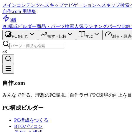
メインコンテンツへスキップ
ナビゲーションへスキップ
検索
自作.com 用語集
β版
PC構成ビルダー
商品・パーツ検索
人気ランキング
パーツ比較
PCを組む
探す・比較
学ぶ
測る・最適
⌘K
自作.com
みんなで作る、理想のPC環境
。
自作ラボ
でPC環境の向上を
PC構成ビルダー
PC構成をつくる
BTOパソコン