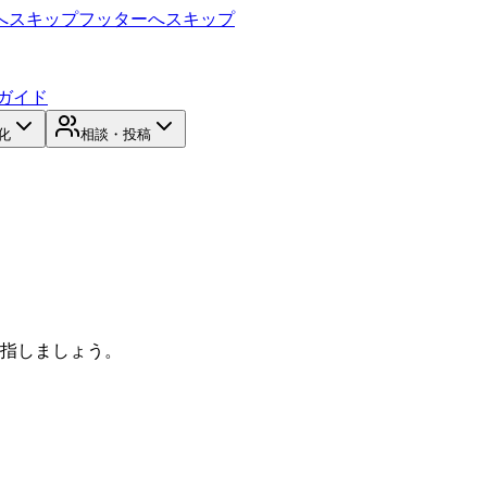
へスキップ
フッターへスキップ
ガイド
化
相談・投稿
目指しましょう。