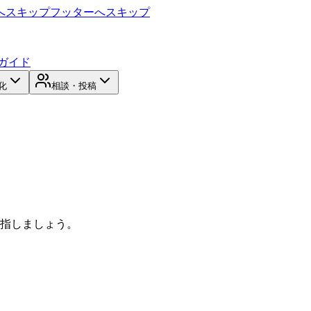
へスキップ
フッターへスキップ
ガイド
化
相談・投稿
目指しましょう。