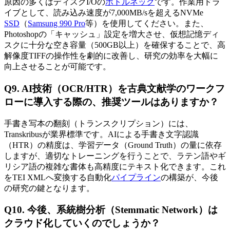
原因の多くはディスクI/Oの
ボトルネック
です。作業用ドラ
イブとして、読み込み速度が7,000MB/sを超えるNVMe
SSD
（
Samsung 990 Pro
等）を使用してください。また、
Photoshopの「キャッシュ」設定を増大させ、仮想記憶ディ
スクに十分な空き容量（500GB以上）を確保することで、高
解像度TIFFの操作性を劇的に改善し、研究の効率を大幅に
向上させることが可能です。
Q9. AI技術（OCR/HTR）を古典文献学のワークフ
ローに導入する際の、推奨ツールはありますか？
手書き写本の翻刻（トランスクリプション）には、
Transkribusが業界標準です。AIによる手書き文字認識
（HTR）の精度は、学習データ（Ground Truth）の量に依存
しますが、適切なトレーニングを行うことで、ラテン語やギ
リシア語の複雑な書体も高精度にテキスト化できます。これ
をTEI XMLへ変換する自動化
パイプライン
の構築が、今後
の研究の鍵となります。
Q10. 今後、系統樹分析（Stemmatic Network）は
クラウド化していくのでしょうか？