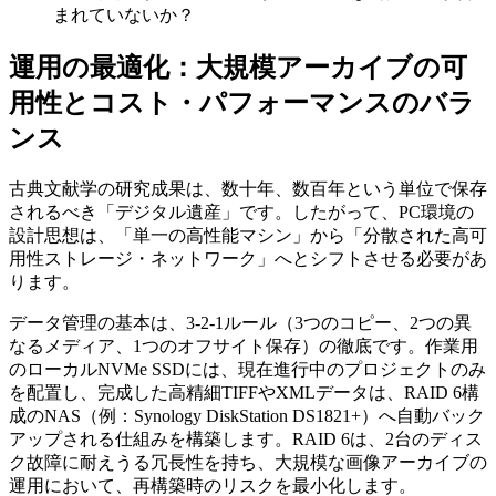
まれていないか？
運用の最適化：大規模アーカイブの可
用性とコスト・パフォーマンスのバラ
ンス
古典文献学の研究成果は、数十年、数百年という単位で保存
されるべき「デジタル遺産」です。したがって、PC環境の
設計思想は、「単一の高性能マシン」から「分散された高可
用性ストレージ・ネットワーク」へとシフトさせる必要があ
ります。
データ管理の基本は、3-2-1ルール（3つのコピー、2つの異
なるメディア、1つのオフサイト保存）の徹底です。作業用
のローカルNVMe SSDには、現在進行中のプロジェクトのみ
を配置し、完成した高精細TIFFやXMLデータは、RAID 6構
成のNAS（例：Synology DiskStation DS1821+）へ自動バック
アップされる仕組みを構築します。RAID 6は、2台のディス
ク故障に耐えうる冗長性を持ち、大規模な画像アーカイブの
運用において、再構築時のリスクを最小化します。