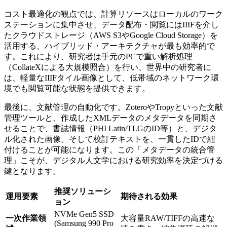
コスト最適化の観点では、計算リソースはローカルのワーク
ステーションに集中させ、データ配布・閲覧にはIIIFを介し
たクラウドストレージ（AWS S3やGoogle Cloud Storage）を
活用する、ハイブリッド・アーキテクチャが最も効率的で
す。これにより、研究者は手元のPCで重い解析処理
（CollateXによる大規模照合）を行い、世界中の研究者に
は、軽量なIIIFタイル画像として、低帯域のネットワーク環
境でも閲覧可能な状態を提供できます。
最後に、文献管理の自動化です。ZoteroやTropyといった文献
管理ツールと、作成したXMLデータのメタデータを同期さ
せることで、書誌情報（PHI Latin/TLGのID等）と、デジタ
ル化された画像、そして校訂テキストを、一貫したIDで紐
付けることが可能になります。この「メタデータの統合管
理」こそが、デジタル人文学における研究効率を決定づける
鍵となります。
推奨ソリューシ
運用要素
期待される効果
ョン
NVMe Gen5 SSD
一次作業領
大容量RAW/TIFFの高速な
(Samsung 990 Pro