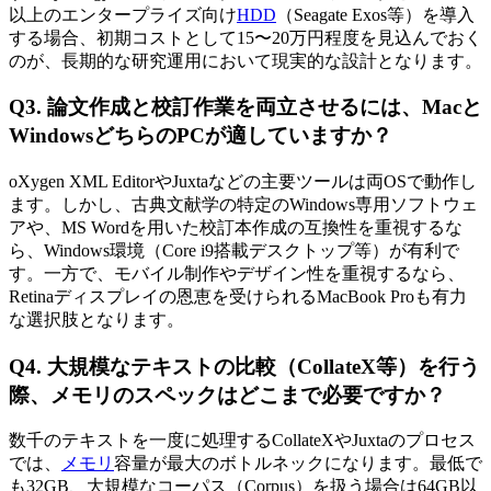
以上のエンタープライズ向け
HDD
（Seagate Exos等）を導入
する場合、初期コストとして15〜20万円程度を見込んでおく
のが、長期的な研究運用において現実的な設計となります。
Q3. 論文作成と校訂作業を両立させるには、Macと
WindowsどちらのPCが適していますか？
oXygen XML EditorやJuxtaなどの主要ツールは両OSで動作し
ます。しかし、古典文献学の特定のWindows専用ソフトウェ
アや、MS Wordを用いた校訂本作成の互換性を重視するな
ら、Windows環境（Core i9搭載デスクトップ等）が有利で
す。一方で、モバイル制作やデザイン性を重視するなら、
Retinaディスプレイの恩恵を受けられるMacBook Proも有力
な選択肢となります。
Q4. 大規模なテキストの比較（CollateX等）を行う
際、メモリのスペックはどこまで必要ですか？
数千のテキストを一度に処理するCollateXやJuxtaのプロセス
では、
メモリ
容量が最大のボトルネックになります。最低で
も32GB、大規模なコーパス（Corpus）を扱う場合は64GB以