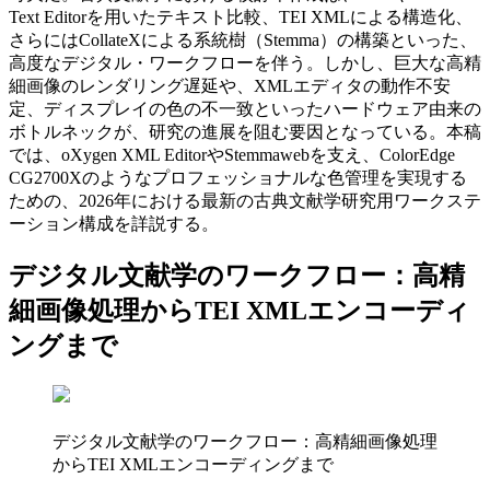
Text Editorを用いたテキスト比較、TEI XMLによる構造化、
さらにはCollateXによる系統樹（Stemma）の構築といった、
高度なデジタル・ワークフローを伴う。しかし、巨大な高精
細画像のレンダリング遅延や、XMLエディタの動作不安
定、ディスプレイの色の不一致といったハードウェア由来の
ボトルネックが、研究の進展を阻む要因となっている。本稿
では、oXygen XML EditorやStemmawebを支え、ColorEdge
CG2700Xのようなプロフェッショナルな色管理を実現する
ための、2026年における最新の古典文献学研究用ワークステ
ーション構成を詳説する。
デジタル文献学のワークフロー：高精
細画像処理からTEI XMLエンコーディ
ングまで
デジタル文献学のワークフロー：高精細画像処理
からTEI XMLエンコーディングまで