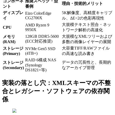
コンポーネ
推奨スペック・型
理由・技術的メリット
ント
番例
ディスプレ
5K解像度、高精度キャリブ
Eizo ColorEdge
CG2700X
イ
ル、ΔE<2の色彩再現性
大規模テキスト照合・ネッ
AMD Ryzen 9
CPU
9950X
トワーク解析の高速化
128GB DDR5-5600
大規模なXMLツリーおよび
メモリ
(ECC対応推奨)
(RAM)
多数の画像レイヤーの展開
大容量TIFF/RAWファイル
ストレージ
NVMe Gen5 SSD
(4TB+)
(Primary)
の高速な読み書き
RAID 6構成 NAS
データの冗長性と、長期的
ストレージ
(Synology
(Secondary)
なアーカイブ管理
DS1821+等)
実装の落とし穴：XMLスキーマの不整
合とレガシー・ソフトウェアの依存関
係