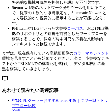
将来的な機械可読性を担保した設計が不可欠です。
Stemmaweb等のネットワーク分析ツールを用いること
で、従来の主観的な系統推定を、Stemmatic Networkと
して客観的かつ視覚的に提示することが可能になりま
す。
PHI LatinやTLGといった大規模
コーパス
、およびIIIF準
拠のリポジトリとの連携を前提としたワークフローを
構築することで、個別の写本研究を広範な文献学的コ
ンテキストへと接続できます。
まずは、現在保有している高精細画像の
カラーマネジメント
環境を見直すことから始めてください。次に、小規模なテキ
ストからTEI XMLでの構造化を試行し、デジタル校訂の基
盤を構築していきましょう。
あわせて読みたい関連記事
空冷CPUクーラーおすすめ 2026年版｜タワー型・トッ
プフロー比較
冷却