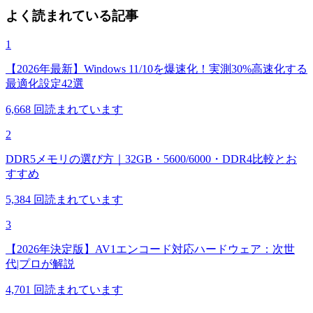
よく読まれている記事
1
【2026年最新】Windows 11/10を爆速化！実測30%高速化する
最適化設定42選
6,668
回読まれています
2
DDR5メモリの選び方｜32GB・5600/6000・DDR4比較とお
すすめ
5,384
回読まれています
3
【2026年決定版】AV1エンコード対応ハードウェア：次世
代|プロが解説
4,701
回読まれています