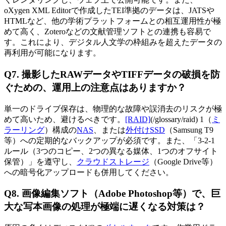
oXygen XML Editorで作成したTEI準拠のデータは、JATSや
HTMLなど、他の学術プラットフォームとの相互運用性が極
めて高く、Zoteroなどの文献管理ソフトとの連携も容易で
す。これにより、デジタル人文学の枠組みを超えたデータの
再利用が可能になります。
Q7. 撮影したRAWデータやTIFFデータの破損を防
ぐための、運用上の注意点はありますか？
単一のドライブ保存は、物理的な故障や誤消去のリスクが極
めて高いため、避けるべきです。
[RAID]
(/glossary/raid) 1（
ミ
ラーリング
）構成の
NAS
、または
外付けSSD
（Samsung T9
等）への定期的なバックアップが必須です。また、「3-2-1
ルール（3つのコピー、2つの異なる媒体、1つのオフサイト
保管）」を遵守し、
クラウドストレージ
（Google Drive等）
への暗号化アップロードも併用してください。
Q8. 画像編集ソフト（Adobe Photoshop等）で、巨
大な写本画像の処理が極端に遅くなる対策は？