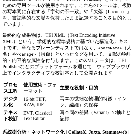
ための専用ツールが使用されます。これらのツールは、複数
の写本間に存在する「字句の不一致」や「欠落（Lacuna）」
を、書誌学的な文脈を保持したまま記録することを目的とし
ています。
最終的な成果物は、TEI XML（Text Encoding Initiative
XML）という、学術的な標準規格に基づいた構造化テキス
トです。単なるプレーンテキストではなく、
（人
<persName>
名）や
（損傷）といったタグを用いて、文献の物理
<damage>
的・内容的な属性を付与します。このXMLデータは、TEI
Publisherなどのプラットフォームを通じて、ウェブブラウザ
上でインタラクティブな校訂本として公開されます。
プロセ
使用技術・フォ
主要な役割・目的
ス工程
ーマット
デジタ
写本の微細な物理的特徴（イン
16-bit TIFF,
RAW, IIIF
ル化
ク、繊維）の保存
テキス
写本間の差異（Variant）の抽出と
EVT, Classical
Text Editor
ト校訂
記録
系統樹分析・ネットワーク化 | CollateX, Juxta, Stemmaweb |