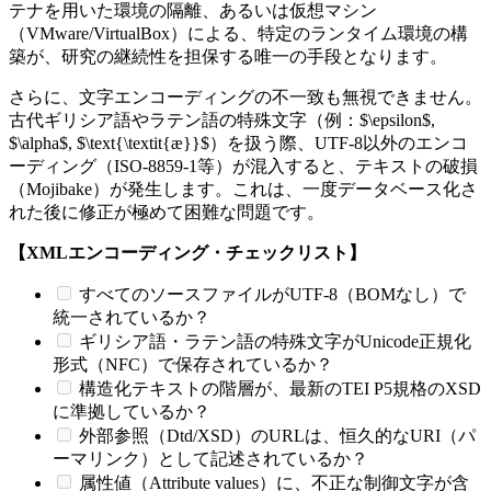
テナを用いた環境の隔離、あるいは仮想マシン
（VMware/VirtualBox）による、特定のランタイム環境の構
築が、研究の継続性を担保する唯一の手段となります。
さらに、文字エンコーディングの不一致も無視できません。
古代ギリシア語やラテン語の特殊文字（例：$\epsilon$,
$\alpha$, $\text{\textit{æ}}$）を扱う際、UTF-8以外のエンコ
ーディング（ISO-8859-1等）が混入すると、テキストの破損
（Mojibake）が発生します。これは、一度データベース化さ
れた後に修正が極めて困難な問題です。
【XMLエンコーディング・チェックリスト】
すべてのソースファイルがUTF-8（BOMなし）で
統一されているか？
ギリシア語・ラテン語の特殊文字がUnicode正規化
形式（NFC）で保存されているか？
構造化テキストの階層が、最新のTEI P5規格のXSD
に準拠しているか？
外部参照（Dtd/XSD）のURLは、恒久的なURI（パ
ーマリンク）として記述されているか？
属性値（Attribute values）に、不正な制御文字が含