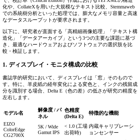
で、校訂本（Critical Edition）作成におけるTEI XMLの構造
化や、CollateXを用いた大規模なテキスト比較、Stemmaweb
での系統樹分析といった処理では、膨大なメモリ容量と高速
なデータスループットが要求されます。
以下に、研究者が直面する「高精細画像処理」「テキスト構
造化」「データアーカイブ」という3つの主要な課題に基づ
き、最適なハードウェアおよびソフトウェアの選択肢を比
較・検証します。
1. ディスプレイ・モニタ構成の比較
書誌学的研究において、ディスプレイは「窓」そのもので
す。特に、羊皮紙の経年変化による変色と、インクの残留成
分を識別する場合、Delta E（色の差）の低さが研究の精度を
左右します。
解像度 / パ
色精度
モデル名
特徴的な機能
ネル
(Delta E)
EIZO
< 1.0 (工場
内蔵キャリブレーシ
5K / Wide
ColorEdge
Gamut IPS
出荷時)
ョンセンサー
CG2700X