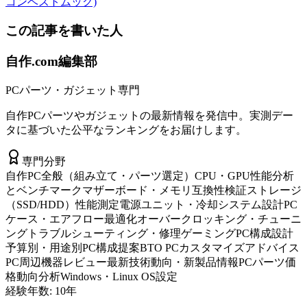
コンベストムック)
この記事を書いた人
自作.com編集部
PCパーツ・ガジェット専門
自作PCパーツやガジェットの最新情報を発信中。実測デー
タに基づいた公平なランキングをお届けします。
専門分野
自作PC全般（組み立て・パーツ選定）
CPU・GPU性能分析
とベンチマーク
マザーボード・メモリ互換性検証
ストレージ
（SSD/HDD）性能測定
電源ユニット・冷却システム設計
PC
ケース・エアフロー最適化
オーバークロッキング・チューニ
ング
トラブルシューティング・修理
ゲーミングPC構成設計
予算別・用途別PC構成提案
BTO PCカスタマイズアドバイス
PC周辺機器レビュー
最新技術動向・新製品情報
PCパーツ価
格動向分析
Windows・Linux OS設定
経験年数:
10
年