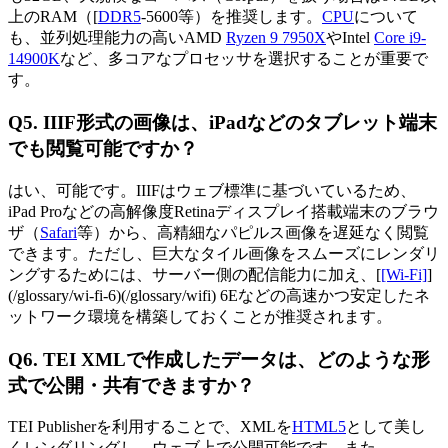
上のRAM（[
DDR5
-5600等）を推奨します。
CPU
について
も、並列処理能力の高いAMD
Ryzen 9 7950X
やIntel
Core i9-
14900K
など、多コアなプロセッサを選択することが重要で
す。
Q5. IIIF形式の画像は、iPadなどのタブレット端末
でも閲覧可能ですか？
はい、可能です。IIIFはウェブ標準に基づいているため、
iPad Proなどの高解像度Retinaディスプレイ搭載端末のブラウ
ザ（
Safari
等）から、高精細なパピルス画像を遅延なく閲覧
できます。ただし、巨大なタイル画像をスムーズにレンダリ
ングするためには、サーバー側の配信能力に加え、[
[Wi-Fi]
]
(/glossary/wi-fi-6)(/glossary/wifi) 6Eなどの高速かつ安定したネ
ットワーク環境を構築しておくことが推奨されます。
Q6. TEI XMLで作成したデータは、どのような形
式で公開・共有できますか？
TEI Publisherを利用することで、XMLを
HTML5
として美し
くレンダリングし、ウェブ上で公開可能です。また、