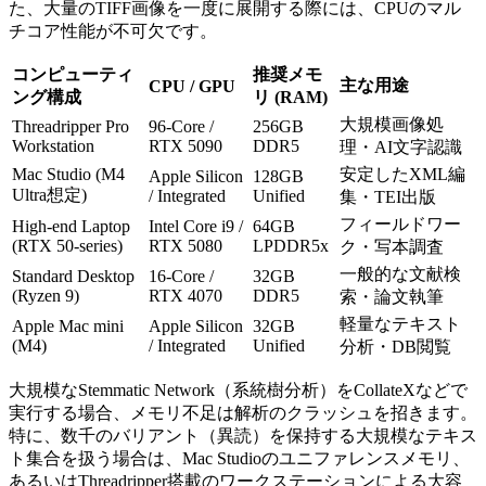
た、大量のTIFF画像を一度に展開する際には、CPUのマル
チコア性能が不可欠です。
コンピューティ
推奨メモ
主な用途
CPU / GPU
ング構成
リ (RAM)
大規模画像処
Threadripper Pro
96-Core /
256GB
Workstation
RTX 5090
DDR5
理・AI文字認識
Mac Studio (M4
安定したXML編
Apple Silicon
128GB
Ultra想定)
/ Integrated
Unified
集・TEI出版
フィールドワー
High-end Laptop
Intel Core i9 /
64GB
(RTX 50-series)
RTX 5080
LPDDR5x
ク・写本調査
一般的な文献検
Standard Desktop
16-Core /
32GB
(Ryzen 9)
RTX 4070
DDR5
索・論文執筆
軽量なテキスト
Apple Mac mini
Apple Silicon
32GB
(M4)
/ Integrated
Unified
分析・DB閲覧
大規模なStemmatic Network（系統樹分析）をCollateXなどで
実行する場合、メモリ不足は解析のクラッシュを招きます。
特に、数千のバリアント（異読）を保持する大規模なテキス
ト集合を扱う場合は、Mac Studioのユニファレンスメモリ、
あるいはThreadripper搭載のワークステーションによる大容