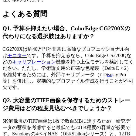
よくある質問
Q1. 予算を抑えたい場合、ColorEdge CG2700Xの
代わりになる選択肢はありますか？
CG2700Xは約40万円と非常に高価なプロフェッショナル向
け
モニター
です。予算を抑えるなら、ColorEdge CS2700Qな
どの
キャリブレーション
機能を持つ上位モデルを検討してく
ださい。ただし、学術論文用の正確な色精度（Delta E < 2）
を維持するためには、外部キャリブレータ（i1D
isp
lay Pro
等）を併用し、定期的なプロファイル作成を行うことが不可
欠です。
Q2. 大容量のTIFF画像を保存するためのストレー
ジ費用はどの程度見込むべきでしょうか？
5K解像度のTIFF画像は1枚で数百MBに達するため、研究デ
ータの蓄積を考慮すると最低でも20TB程度の容量が必要で
す。Synologyの4ベイNAS（DiskStationシリーズ）と、12TB