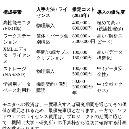
入手方法 / ライ
推定コスト
構成要素
導入の優先度
センス
(2026年)
高性能モニタ
400,000 -
極めて高い
物理購入
600,000円
(EIZO等)
(視認性確保)
ワークステー
筐体・パーツ個
800,000 -
高い (解析ス
2,000,000円
ション
別構築
ピード)
XMLエディ
年間/永続サブス
高い (データ
100,000 -
タ・ライセン
150,000円
クリプション
構造化)
ス
100,000 -
中 (データ安
ストレージ
物理購入
500,000円
(NAS/SSD)
全性)
50,000 -
学術用データ
機関契約 / 個別
中 (文献アク
300,000円/
ベース利用料
購読
セス)
年
モニタへの投資は、一度導入すれば研究期間を通じてその価
値が還元されるため、最優先事項となります。一方で、ソフ
トウェアのライセンス費用は、プロジェクトの期間に応じ
て、機関（大学・研究所）の予算枠から適切に確保する計画
性が求められます。