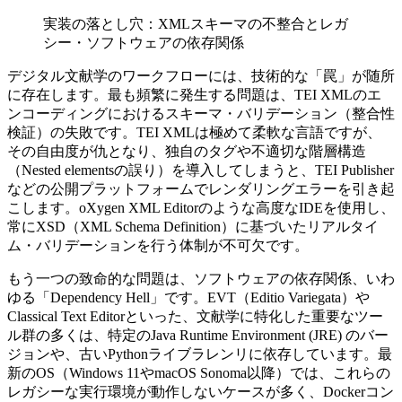
実装の落とし穴：XMLスキーマの不整合とレガ
シー・ソフトウェアの依存関係
デジタル文献学のワークフローには、技術的な「罠」が随所
に存在します。最も頻繁に発生する問題は、TEI XMLのエ
ンコーディングにおけるスキーマ・バリデーション（整合性
検証）の失敗です。TEI XMLは極めて柔軟な言語ですが、
その自由度が仇となり、独自のタグや不適切な階層構造
（Nested elementsの誤り）を導入してしまうと、TEI Publisher
などの公開プラットフォームでレンダリングエラーを引き起
こします。oXygen XML Editorのような高度なIDEを使用し、
常にXSD（XML Schema Definition）に基づいたリアルタイ
ム・バリデーションを行う体制が不可欠です。
もう一つの致命的な問題は、ソフトウェアの依存関係、いわ
ゆる「Dependency Hell」です。EVT（Editio Variegata）や
Classical Text Editorといった、文献学に特化した重要なツー
ル群の多くは、特定のJava Runtime Environment (JRE) のバー
ジョンや、古いPythonライブラレンリに依存しています。最
新のOS（Windows 11やmacOS Sonoma以降）では、これらの
レガシーな実行環境が動作しないケースが多く、Dockerコン