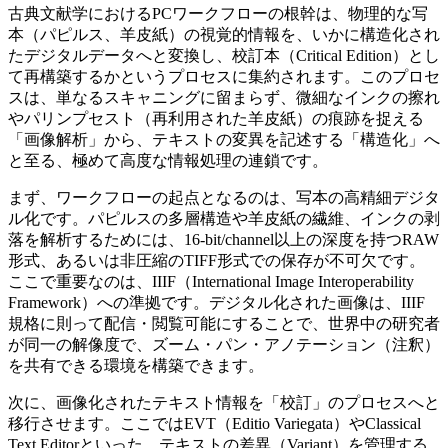
古典文献学におけるPCワークフローの根幹は、物理的な写
本（パピルス、羊皮紙）の視覚的情報を、いかに構造化され
たデジタルデータへと変換し、校訂本（Critical Edition）とし
て再構築するかというプロセスに集約されます。このプロセ
スは、単なるスキャニングに留まらず、微細なインクの擦れ
やパリンプセスト（再利用された羊皮紙）の痕跡を捉える
「画像解析」から、テキストの変異を記述する「構造化」へ
と至る、極めて高度な情報処理の連鎖です。
まず、ワークフローの起点となるのは、写本の高精細デジタ
ル化です。パピルスの多層構造や羊皮紙の繊維、インクの剥
落を解析するためには、16-bit/channel以上の深度を持つRAW
形式、あるいは非圧縮のTIFF形式での保存が不可欠です。
ここで重要なのは、IIIF（International Image Interoperability
Framework）への準拠です。デジタル化された画像は、IIIF
規格に則って配信・閲覧可能にすることで、世界中の研究者
が同一の解像度で、ズーム・パン・アノテーション（注釈）
を共有できる環境を構築できます。
次に、画像化されたテキスト情報を「校訂」のプロセスへと
移行させます。ここではEVT（Editio Variegata）やClassical
Text Editorといった、テキストの差異（Variant）を管理する