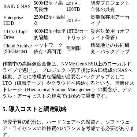
500MB/s+ / 高
研究プロジェクト
40TB -
RAID 6 NAS
100TB
冗長性
全体の共有
250MB/s / 高耐
長期保存用アーカ
Enterprise
20TB+
HDD
久
イブ
400MB/s / 物理
18TB/カー
災害対策用（オフ
LTO-9 Tape
Drive
的隔離
トリッジ
サイト保管）
ネットワーク
遠隔地との共同研
Cloud Archive
無制限
(S3/Glacier)
依存 / 高可用
究・バックアップ
作業中の高解像度画像は、NVMe Gen5 SSD上のローカルド
ライブで処理し、プロジェクト完了後はRAID構成のNASへ
移動、さらに物理的な隔離が必要なバックアップとして
LTO（磁気テープ）やクラウドへ格納するという、階層化ス
トレージ（Hierarchical Storage Management）の概念が、デジ
タル・アーキビストの視点では極めて重要です。
5. 導入コストと調達戦略
研究予算の配分は、ハードウェアへの投資と、ソフトウェ
ア・ライセンスの維持費のバランスを考慮する必要がありま
す。