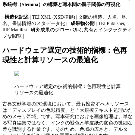
系統樹（Stemma）の構築と写本間の親子関係の可視化 |
|
構造化記述
| TEI XML (XSD準拠) | 文献の構造、人名、地
名、書誌情報のメタデータ化 | |
成果物公開
| TEI Publisher,
IIIF Manifest | 研究成果のグローバルな共有とインタラクティ
ブな閲覧 |
ハードウェア選定の技術的指標：色再
現性と計算リソースの最適化
ハードウェア選定の技術的指標：色再現性と計算
リソースの最適化
古典文献学者のPC環境において、最も投資すべきリソース
は「ディスプレイの色彩精度」と「大規模テキスト処理のた
めのメモリ帯域」です。写本研究における画像処理は、単な
る写真編集ではなく、インクの褪色と羊皮紙の変色の微細な
差を識別する作業です。そのため、色域の広さと、デルタ