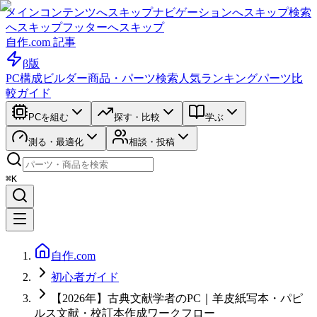
メインコンテンツへスキップ
ナビゲーションへスキップ
検索
へスキップ
フッターへスキップ
自作.com 記事
β版
PC構成ビルダー
商品・パーツ検索
人気ランキング
パーツ比
較ガイド
PCを組む
探す・比較
学ぶ
測る・最適化
相談・投稿
⌘K
自作.com
初心者ガイド
【2026年】古典文献学者のPC｜羊皮紙写本・パピ
ルス文献・校訂本作成ワークフロー