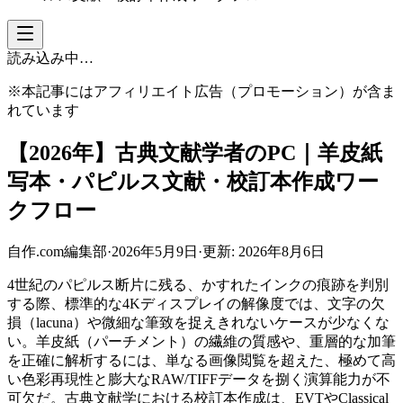
読み込み中…
※本記事にはアフィリエイト広告（プロモーション）が含ま
れています
【2026年】古典文献学者のPC｜羊皮紙
写本・パピルス文献・校訂本作成ワー
クフロー
自作.com編集部
·
2026年5月9日
·
更新:
2026年8月6日
4世紀のパピルス断片に残る、かすれたインクの痕跡を判別
する際、標準的な4Kディスプレイの解像度では、文字の欠
損（lacuna）や微細な筆致を捉えきれないケースが少なくな
い。羊皮紙（パーチメント）の繊維の質感や、重層的な加筆
を正確に解析するには、単なる画像閲覧を超えた、極めて高
い色彩再現性と膨大なRAW/TIFFデータを捌く演算能力が不
可欠だ。古典文献学における校訂本作成は、EVTやClassical