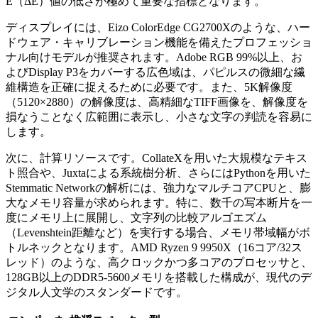
E（ΔE）値の低さが極めて重要な指標となります。
ディスプレイには、Eizo ColorEdge CG2700Xのような、ハー
ドウェア・キャリブレーション機能を備えたプロフェッショ
ナル向けモデルが推奨されます。Adobe RGB 99%以上、お
よびDisplay P3をカバーする広色域は、パピルスの微細な繊
維構造を正確に捉えるために必要です。また、5K解像度
（5120×2880）の解像度は、高精細なTIFF画像を、解像度を
損なうことなく広範囲に表示し、小さな文字の判読を容易に
します。
次に、計算リソースです。CollateXを用いた大規模なテキス
ト照合や、Juxtaによる系統樹分析、さらにはPythonを用いた
Stemmatic Networkの解析には、強力なマルチコアCPUと、膨
大なメモリ容量が求められます。特に、数千の写本断片を一
度にメモリ上に展開し、文字列の比較アルゴエズム
（Levenshtein距離など）を実行する場合、メモリ帯域幅がボ
トルネックとなります。AMD Ryzen 9 9950X（16コア/32ス
レッド）のような、高クロックかつ多コアのプロセッサと、
128GB以上のDDR5-5600メモリを搭載した構成が、現代のデ
ジタル人文学のスタンダードです。