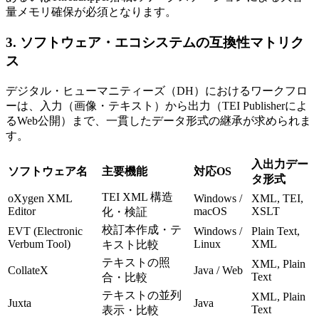
量メモリ確保が必須となります。
3. ソフトウェア・エコシステムの互換性マトリク
ス
デジタル・ヒューマニティーズ（DH）におけるワークフロ
ーは、入力（画像・テキスト）から出力（TEI Publisherによ
るWeb公開）まで、一貫したデータ形式の継承が求められま
す。
入出力デー
ソフトウェア名
主要機能
対応OS
タ形式
TEI XML 構造
oXygen XML
Windows /
XML, TEI,
Editor
macOS
XSLT
化・検証
校訂本作成・テ
EVT (Electronic
Windows /
Plain Text,
Verbum Tool)
Linux
XML
キスト比較
テキストの照
XML, Plain
CollateX
Java / Web
Text
合・比較
テキストの並列
XML, Plain
Juxta
Java
Text
表示・比較