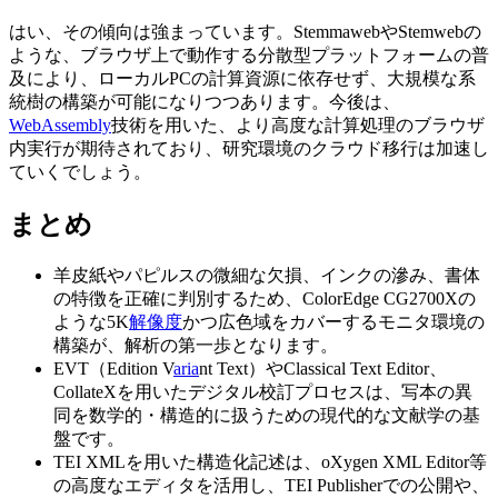
はい、その傾向は強まっています。StemmawebやStemwebの
ような、ブラウザ上で動作する分散型プラットフォームの普
及により、ローカルPCの計算資源に依存せず、大規模な系
統樹の構築が可能になりつつあります。今後は、
WebAssembly
技術を用いた、より高度な計算処理のブラウザ
内実行が期待されており、研究環境のクラウド移行は加速し
ていくでしょう。
まとめ
羊皮紙やパピルスの微細な欠損、インクの滲み、書体
の特徴を正確に判別するため、ColorEdge CG2700Xの
ような5K
解像度
かつ広色域をカバーするモニタ環境の
構築が、解析の第一歩となります。
EVT（Edition V
aria
nt Text）やClassical Text Editor、
CollateXを用いたデジタル校訂プロセスは、写本の異
同を数学的・構造的に扱うための現代的な文献学の基
盤です。
TEI XMLを用いた構造化記述は、oXygen XML Editor等
の高度なエディタを活用し、TEI Publisherでの公開や、