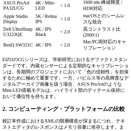
1600 nits 峰値輝度 /
ASUS ProArt
4K / Mini-
< 1.0
PA32UCG
LED
HDR対応
macOSとのシームレ
Apple Studio
5K / Retina
< 1.0
Display
IPS
スな統合
Dell UltraSharp
4K / IPS
高コントラスト比
< 2.0
U3223QE
Black
(2000:1)
Mac/PC両対応のキャ
BenQ SW321C
4K / IPS
< 2.0
リブレーション
EIZOのCGシリーズは、学術研究におけるデファクトスタン
ダードです。内蔵センサーによる定期的なキャリブレーショ
ンは、長期間のプロジェクトにおいて「色の信頼性」を担保
するために極めて重要です。一方、パピルス等の高輝度なデ
ジタルアーカイブ画像を扱う場合、ASUS ProArtのような
Mini-LED搭載モデルは、ハイライト部のディテール保持に
おいて優位性を持ちます。
2. コンピューティング・プラットフォームの比較
校訂本作成におけるXMLの階層構造が深まるにつれ、テキ
ストエディタのレスポンスはメモリ容量に依存します。ま