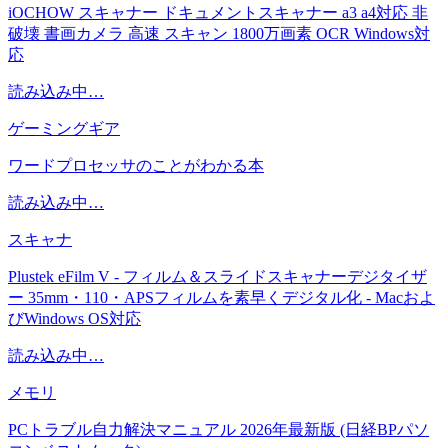
iOCHOW スキャナー ドキュメントスキャナー a3 a4対応 非
破壊 書画カメラ 高速 スキャン 1800万画素 OCR Windows対
応
読み込み中…
ゲーミングギア
ワードプロセッサのことがわかる本
読み込み中…
スキャナ
Plustek eFilm V - フィルム＆スライドスキャナーデジタイザ
ー 35mm・110・APSフィルムを素早くデジタル化 - Macおよ
びWindows OS対応
読み込み中…
メモリ
PCトラブル自力解決マニュアル 2026年最新版 (日経BPパソ