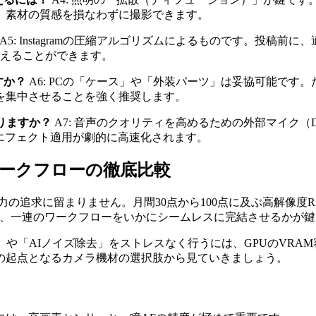
、素材の質感を損なわずに撮影できます。
A5: Instagramの圧縮アルゴリズムによるものです。投稿前
抑えることができます。
すか？
A6: PCの「ケース」や「外装パーツ」は妥協可能です
を集中させることを強く推奨します。
ありますか？
A7: 音声のクオリティを高めるための外部マイク（D
ト編集やエフェクト適用が劇的に高速化されます。
ークフローの徹底比較
の追求に留まりません。月間30点から100点に及ぶ高解像度
出しといった、一連のワークフローをいかにシームレスに完結させるかが
」や「AIノイズ除去」をストレスなく行うには、GPUのVRA
の起点となるカメラ機材の選択肢から見ていきましょう。