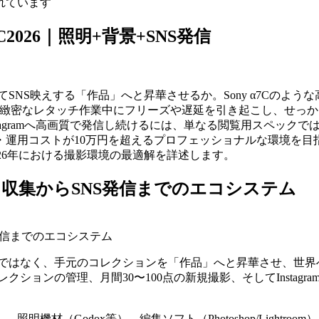
れています
026｜照明+背景+SNS発信
てSNS映えする「作品」へと昇華させるか。Sony α7Cのよ
による緻密なレタッチ作業中にフリーズや遅延を引き起こし、せっ
nstagramへ高画質で発信し続けるには、単なる閲覧用スペッ
・運用コストが10万円を超えるプロフェッショナルな環境を目
026年における撮影環境の最適解を詳述します。
収集からSNS発信までのエコシステム
発信までのエコシステム
ではなく、手元のコレクションを「作品」へと昇華させ、世界へ
ションの管理、月間30〜100点の新規撮影、そしてInstagra
、照明機材（Godox等）、編集ソフト（Photoshop/Ligh