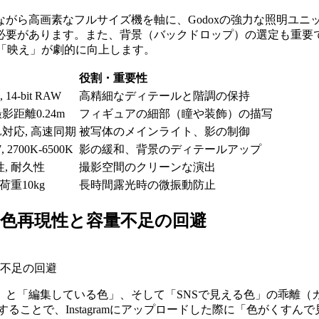
パクトながら高画素なフルサイズ機を軸に、Godoxの強力な照明ユ
る必要があります。また、背景（バックドロップ）の選定も重要
の「映え」が劇的に向上します。
役割・重要性
, 14-bit RAW
高精細なディテールと階調の保持
撮影距離0.24m
フィギュアの細部（瞳や装飾）の描写
TL対応, 高速同期
被写体のメインライト、影の制御
7, 2700K-6500K
影の緩和、背景のディテールアップ
, 耐久性
撮影空間のクリーンな演出
荷重10kg
長時間露光時の微振動防止
色再現性と容量不足の回避
不足の回避
」と「編集している色」、そして「SNSで見える色」の乖離（
ることで、Instagramにアップロードした際に「色がくす