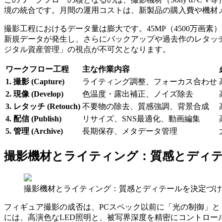
境の統合です。月間の運用コストは、新製品の購入費や機材
撮影工程におけるデータ量は膨大です。45MP（4500万画素）
新規データが発生し、さらにバックアップや過去作のレタッチ
ジタル資産管理」の視点が不可欠となります。
ワークフロー工程
主な作業内容
1. 撮影 (Capture)
ライティング調整、フォーカス合わせ
2. 現像 (Develop)
色温度・露出補正、ノイズ除去
3. レタッチ (Retouch)
不要物の除去、質感強調、背景合成
4. 配信 (Publish)
リサイズ、SNS最適化、動画編集
5. 管理 (Archive)
長期保存、メタデータ管理
撮影機材とライティング：質感とディ
撮影機材とライティング：質感とディテールを決定づけ
フィギュア撮影の成否は、PCスペック以前に「光の制御」と
には、高演色なLED照明と、被写界深度を精密にコントロー