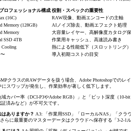
プロフェッショナル構成
役割・スペックの重要性
ax (16C)
RAW現像、動画エンコードの主軸
ed Memory (128GB)
AIノイズ除去、動画エフェクト処理
ed Memory
大容量レイヤー、高解像度カタログ
nal SSD 4TB
作業用キャッシュ、高速読み書き
e Cooling
熱による性能低下（スロットリング
円〜
導入初期コストの目安
 45MPクラスのRAWデータを扱う場合、Adobe Photosh
理中にスワップが発生し、作業効率が著しく低下します。
「色域カバー率（DCI-P3やAdobe RGB）」と「ビット深度（1
認証済みなど）が不可欠です。
法はありますか？
A3: 「作業用SSD」「ローカルNAS」「
Sへ、さらに最重要のマスターデータはクラウドへ保存する「3-2-
えるには？
A4: 照明の「拡散（ディフュージョン）」が鍵です