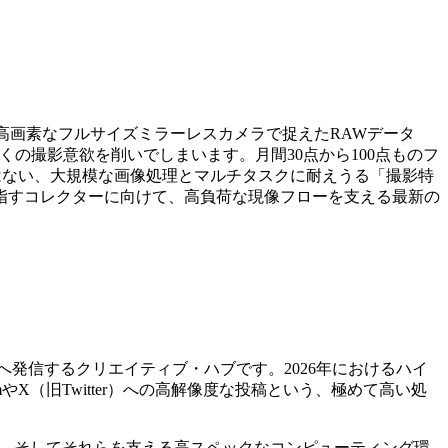
うな高画素なフルサイズミラーレスカメラで捉えたRAWデータ
かくの撮影意欲を削いでしまいます。月間30点から100点ものフ
クではない、大規模な画像処理とマルチタスクに耐えうる「撮影特
指すコレクターに向けて、高負荷な現像フローを支える最新の
発信するクリエイティブ・ハブです。2026年におけるハイ
mやX（旧Twitter）への高解像度な投稿という、極めて高い処
troom）、そしてそれらを支える高スペックなコンピューティング環