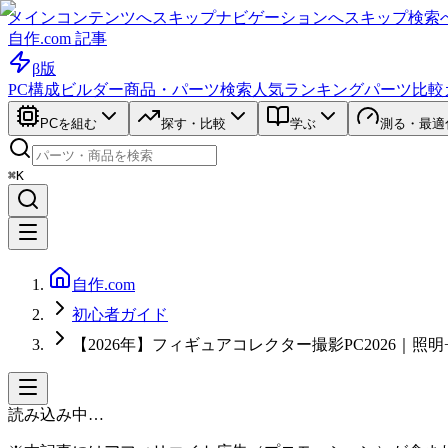
メインコンテンツへスキップ
ナビゲーションへスキップ
検索
自作.com 記事
β版
PC構成ビルダー
商品・パーツ検索
人気ランキング
パーツ比較
PCを組む
探す・比較
学ぶ
測る・最適
⌘K
自作.com
初心者ガイド
【2026年】フィギュアコレクター撮影PC2026｜照明
読み込み中…