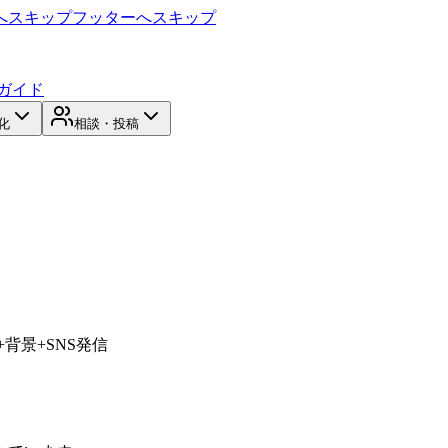
へスキップ
フッターへスキップ
ガイド
化
相談・投稿
+背景+SNS発信