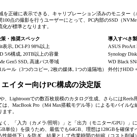
た広色域を正確に表示できる、キャリブレーション済みのモニター（AS
00点の撮影を行うユーザーにとって、PC内部のSSD（NVMe
成での冗流化が標準となります。
決策・推奨スペック
導入すべき
bit表示, DCI-P3 98%以上
ASUS ProArt
ID 5/6構成, 20TB以上の容量
Synology Disk
Me Gen5 SSD, 高速バス帯域
WD Black SN
2-1ルール（3つのコピー, 2枚の媒体, 1つの遠隔地）
外付けHDD + 
エイター向けPC構成の決定版
処理や、Lightroomでの数百枚規模のカタログ生成、さらにはR
、MacBook Pro（M4 Max搭載モデル等）によるモバイル
ります。
く、「入力（カメラ/照明）」と「出力（モニター/GPU）」に
数GB単位）を扱うため、最低でも64GB、理想は128GBを確保
る性能低下）を防ぎ、結果として作業時間の短縮（コスト削減