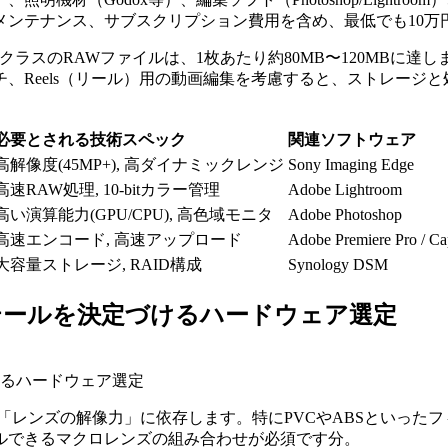
メンテナンス、サブスクリプション費用を含め、最低でも10万
クラスのRAWファイルは、1枚あたり約80MB〜120MBに達し
、Reels（リール）用の動画編集を考慮すると、ストレージ
必要とされる技術スペック
関連ソフトウェア
高解像度(45MP+), 高ダイナミックレンジ
Sony Imaging Edge
高速RAW処理, 10-bitカラー管理
Adobe Lightroom
高い演算能力(GPU/CPU), 高色域モニタ
Adobe Photoshop
高速エンコード, 高速アップロード
Adobe Premiere Pro / C
大容量ストレージ, RAID構成
Synology DSM
テールを決定づけるハードウェア選定
るハードウェア選定
「レンズの解像力」に依存します。特にPVCやABSといった
ルできるマクロレンズの組み合わせが必須です分。