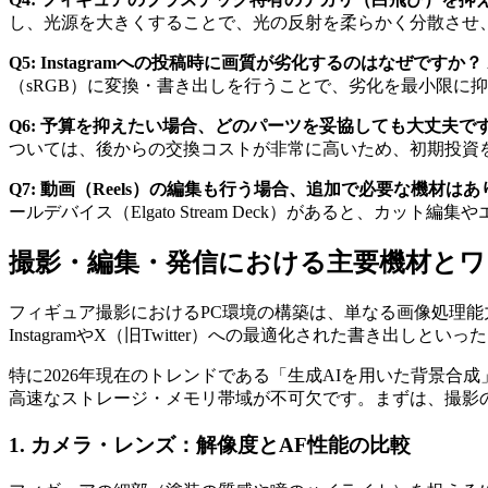
し、光源を大きくすることで、光の反射を柔らかく分散させ
Q5: Instagramへの投稿時に画質が劣化するのはなぜですか？
（sRGB）に変換・書き出しを行うことで、劣化を最小限に
Q6: 予算を抑えたい場合、どのパーツを妥協しても大丈夫で
ついては、後からの交換コストが非常に高いため、初期投資
Q7: 動画（Reels）の編集も行う場合、追加で必要な機材は
ールデバイス（Elgato Stream Deck）があると、カッ
撮影・編集・発信における主要機材とワ
フィギュア撮影におけるPC環境の構築は、単なる画像処理能力
InstagramやX（旧Twitter）への最適化された書き
特に2026年現在のトレンドである「生成AIを用いた背景合成
高速なストレージ・メモリ帯域が不可欠です。まずは、撮影
1. カメラ・レンズ：解像度とAF性能の比較