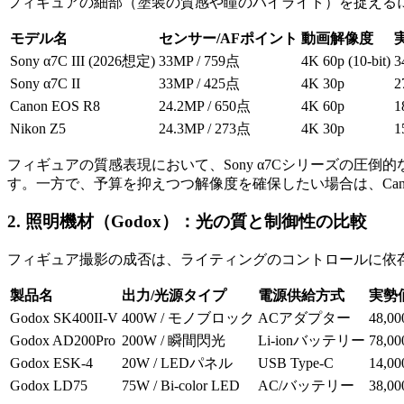
フィギュアの細部（塗装の質感や瞳のハイライト）を捉える
モデル名
センサー/AFポイント
動画解像度
Sony α7C III (2026想定)
33MP / 759点
4K 60p (10-bit)
3
Sony α7C II
33MP / 425点
4K 30p
2
Canon EOS R8
24.2MP / 650点
4K 60p
1
Nikon Z5
24.3MP / 273点
4K 30p
1
フィギュアの質感表現において、Sony α7Cシリーズの圧倒的
す。一方で、予算を抑えつつ解像度を確保したい場合は、Canon
2. 照明機材（Godox）：光の質と制御性の比較
フィギュア撮影の成否は、ライティングのコントロールに依存
製品名
出力/光源タイプ
電源供給方式
実勢価
Godox SK400II-V
400W / モノブロック
ACアダプター
48,0
Godox AD200Pro
200W / 瞬間閃光
Li-ionバッテリー
78,0
Godox ESK-4
20W / LEDパネル
USB Type-C
14,0
Godox LD75
75W / Bi-color LED
AC/バッテリー
38,0