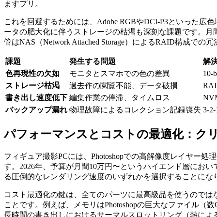
ますプリ。
これを回避するためには、Adobe RGBやDCI-P3といっ
ータの肥大化に伴うストレージの枯渇も深刻な課題です。月間1
管はNAS（Network Attached Storage）によるRAID構
課題
発生する問題
解
色再現性の欠如
モニタとスマホでの色の差異
10-
ストレージ枯渇
過去作の閲覧不能、データ破損
RA
書き出し速度低下
編集作業の停滞、タイムロス
NV
バックアップ漏れ
物理故障によるコレクション記録喪失
3-
パフォーマンスとコストの最適化：クリ
フィギュア撮影PCには、Photoshopでの高解像度レイヤー
す。2026年、予算が月間10万円〜というハイエンド層においては
る圧倒的なレンダリング速度のいずれかを選択することにな
コスト最適化の鍵は、全てのパーツに最高級品を使うのではな
ことです。例えば、メモリはPhotoshopの巨大なファイル（
長時間の書き出しにおけるサーマルスロットリング（熱によ