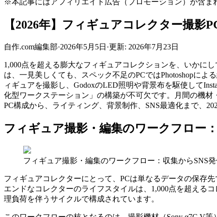
※本記事にはアフィリエイト広告（プロモーション）が含ま
【2026年】フィギュアコレクター撮影PC2
自作.com編集部
·
2026年5月5日
·
更新:
2026年7月23日
1,000点を超える膨大なフィギュアコレクションを、いかにし
は、一見美しくても、スペック不足のPCではPhotoshop
ィギュアを撮影し、GodoxのLED照明や背景布を駆使してI
化型ワークステーション」の構築が不可欠です。月間の機材
PC構成から、ライティング、背景制作、SNS最適化まで、2
フィギュア撮影・編集のワークフロー：
フィギュア撮影・編集のワークフロー：収集からSNS
フィギュアコレクターにとって、PCは単なるデータの保存先
エンドなコレクターのライフスタイルは、1,000点を超えるコレク
理負荷を伴うサイクルで構成されています。
このワークフローの核となるのは、撮影機材（Sony α7C V等）