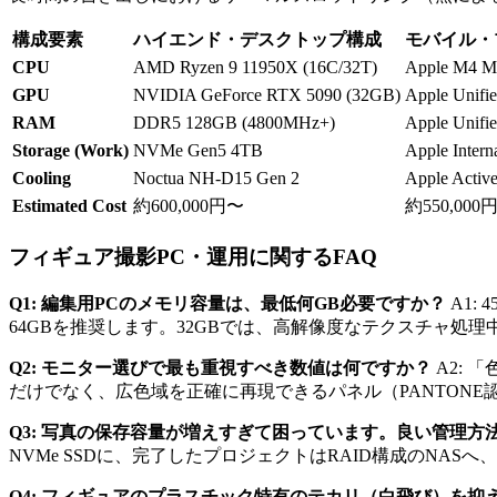
構成要素
ハイエンド・デスクトップ構成
モバイル・
CPU
AMD Ryzen 9 11950X (16C/32T)
Apple M4 M
GPU
NVIDIA GeForce RTX 5090 (32GB)
Apple Unifi
RAM
DDR5 128GB (4800MHz+)
Apple Unifi
Storage (Work)
NVMe Gen5 4TB
Apple Inter
Cooling
Noctua NH-D15 Gen 2
Apple Activ
Estimated Cost
約600,000円〜
約550,000
フィギュア撮影PC・運用に関するFAQ
Q1: 編集用PCのメモリ容量は、最低何GB必要ですか？
A1:
64GBを推奨します。32GBでは、高解像度なテクスチャ処
Q2: モニター選びで最も重視すべき数値は何ですか？
A2: 
だけでなく、広色域を正確に再現できるパネル（PANTONE
Q3: 写真の保存容量が増えすぎて困っています。良い管理方
NVMe SSDに、完了したプロジェクトはRAID構成のNA
Q4: フィギュアのプラスチック特有のテカリ（白飛び）を抑