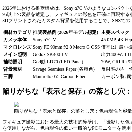
2026年における推奨構成は、Sony α7C Vのようなコン
95以上の製品を選定し、フィギュアの彩色を正確に再現す
3Dプリントされたカスタム背景を使用することで、SNSで
機材カテゴリ
推奨製品例 (2026年モデル想定)
主要スペック
カメラ本体
Sony α7C V
45.0MP, 4K 60p
マクロレンズ
Sony FE 90mm f/2.8 Macro G OSS
倍率1:1, 最小
メイン照明
Godox SK400II-V
出力400W, T
補助照明
God動 LD70 (LED Panel)
70W, CRI Ra 9
背景素材
Savage Seamless Paper (各種色)
反射率の均一性
三脚
Manfrotto 055 Carbon Fiber
カーボン製, 耐
陥りがちな「表示と保存」の落とし穴：
陥りがちな「表示と保存」の落とし穴：色再現性と容量
フィギュア撮影における最大の技術的障壁は、「撮影した色
を使用しながら、色再現性の低い一般的なPCモニターを使用す