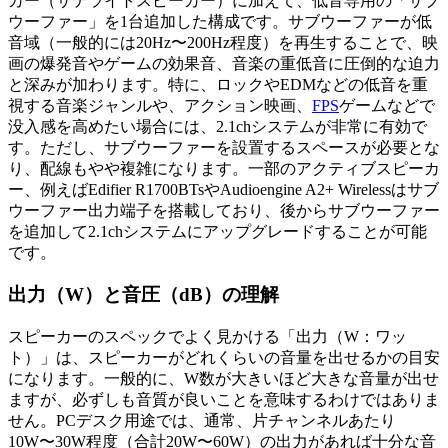
カー（サテライトスピーカー）に加えて、低音専用の「サブ
ウーファー」を1台追加した構成です。サブウーファーが低
音域（一般的には20Hz〜200Hz程度）を再生することで、映
画の爆発音やゲームの効果音、音楽の重低音に圧倒的な迫力
と深みが加わります。特に、ロックやEDMなどの低音を重
視する音楽ジャンルや、アクション映画、
FPS
ゲームなどで
没入感を高めたい場合には、2.1chシステムが非常に有効で
す。ただし、サブウーファーを設置するスペースが必要とな
り、配線もやや複雑になります。一部のアクティブスピーカ
ー、例えばEdifier R1700BTsやAudioengine A2+ Wirelessはサブ
ウーファー出力端子を搭載しており、後からサブウーファー
を追加して2.1chシステムにアップグレードすることが可能
です。
出力（W）と音圧（dB）の理解
スピーカーのスペックでよく見かける「出力（W：ワッ
ト）」は、スピーカーがどれくらいの音量を出せるかの目安
になります。一般的に、W数が大きいほど大きな音量が出せ
ますが、必ずしも音質が良いことを意味するわけではありま
せん。PCデスク用途では、通常、片チャンネルあたり
10W〜30W程度（合計20W〜60W）の出力があれば十分な音