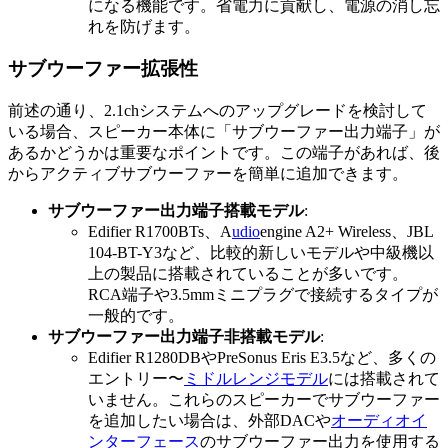
になる機能です。省電力に貢献し、電源の消し忘
れを防げます。
サブウーファー拡張性
前述の通り、2.1chシステムへのアップグレードを検討して
いる場合、スピーカー本体に「サブウーファー出力端子」が
あるかどうかは重要なポイントです。この端子があれば、後
からアクティブサブウーファーを簡単に追加できます。
サブウーファー出力端子搭載モデル
:
Edifier R1700BTs、A
udio
engine A2+ Wireless、JBL
104-BT-Y3など、比較的新しいモデルや中級機以
上の製品に搭載されていることが多いです。
RCA端子や3.5mmミニプラグで接続するタイプが
一般的です。
サブウーファー出力端子非搭載モデル
:
Edifier R1280DBやPreSonus Eris E3.5など、多くの
エントリー〜
ミドルレンジモデル
には搭載されて
いません。これらのスピーカーでサブウーファー
を追加したい場合は、外部DACや
オーディオイ
ンターフェース
のサブウーファー出力を使用する