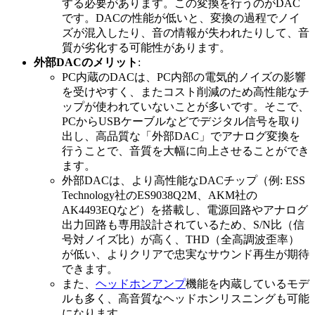
する必要があります。この変換を行うのがDAC
です。DACの性能が低いと、変換の過程でノイ
ズが混入したり、音の情報が失われたりして、音
質が劣化する可能性があります。
外部DACのメリット
:
PC内蔵のDACは、PC内部の電気的ノイズの影響
を受けやすく、またコスト削減のため高性能なチ
ップが使われていないことが多いです。そこで、
PCからUSBケーブルなどでデジタル信号を取り
出し、高品質な「外部DAC」でアナログ変換を
行うことで、音質を大幅に向上させることができ
ます。
外部DACは、より高性能なDACチップ（例: ESS
Technology社のES9038Q2M、AKM社の
AK4493EQなど）を搭載し、電源回路やアナログ
出力回路も専用設計されているため、S/N比（信
号対ノイズ比）が高く、THD（全高調波歪率）
が低い、よりクリアで忠実なサウンド再生が期待
できます。
また、
ヘッドホンアンプ
機能を内蔵しているモデ
ルも多く、高音質なヘッドホンリスニングも可能
になります。