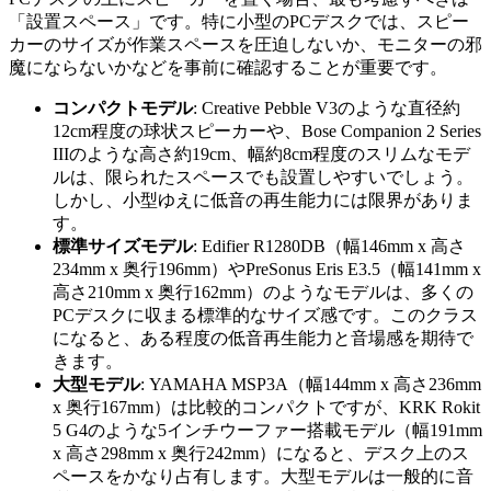
「設置スペース」です。特に小型のPCデスクでは、スピー
カーのサイズが作業スペースを圧迫しないか、モニターの邪
魔にならないかなどを事前に確認することが重要です。
コンパクトモデル
: Creative Pebble V3のような直径約
12cm程度の球状スピーカーや、Bose Companion 2 Series
IIIのような高さ約19cm、幅約8cm程度のスリムなモデ
ルは、限られたスペースでも設置しやすいでしょう。
しかし、小型ゆえに低音の再生能力には限界がありま
す。
標準サイズモデル
: Edifier R1280DB（幅146mm x 高さ
234mm x 奥行196mm）やPreSonus Eris E3.5（幅141mm x
高さ210mm x 奥行162mm）のようなモデルは、多くの
PCデスクに収まる標準的なサイズ感です。このクラス
になると、ある程度の低音再生能力と音場感を期待で
きます。
大型モデル
: YAMAHA MSP3A（幅144mm x 高さ236mm
x 奥行167mm）は比較的コンパクトですが、KRK Rokit
5 G4のような5インチウーファー搭載モデル（幅191mm
x 高さ298mm x 奥行242mm）になると、デスク上のス
ペースをかなり占有します。大型モデルは一般的に音