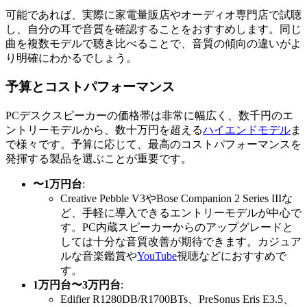
可能であれば、実際に家電量販店やオーディオ専門店で試聴
し、自分の耳で音質を確認することをおすすめします。同じ
曲を複数モデルで聴き比べることで、音質の傾向の違いがよ
り明確にわかるでしょう。
予算とコストパフォーマンス
PCデスクスピーカーの価格帯は非常に幅広く、数千円のエ
ントリーモデルから、数十万円を超える
ハイエンドモデル
ま
で様々です。予算に応じて、最高のコストパフォーマンスを
発揮する製品を選ぶことが重要です。
〜1万円台
:
Creative Pebble V3やBose Companion 2 Series IIIな
ど、手軽に導入できるエントリーモデルが中心で
す。PC内蔵スピーカーからのアップグレードと
しては十分な音質改善が期待できます。カジュア
ルな音楽鑑賞や
YouTube
視聴などにおすすめで
す。
1万円台〜3万円台
:
Edifier R1280DB/R1700BTs、PreSonus Eris E3.5、