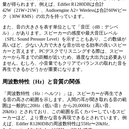
量が得られます。例えば、Edifier R1280DBは合計
42W（21W+21W）、Audioengine A2+ Wirelessは合計60Wピー
ク（30W RMS）の出力を持っています。
また、音の大きさを表す単位として「音圧（dB：デシベ
ル）」があります。スピーカーの感度や最大音圧レベル
（SPL: Sound Pressure Level）を示すこともあり、この数値が
高いほど、少ない入力で大きな音が出せる効率の良いスピー
カーと言えます。PCデスクでリスニングする際は、スピー
カーから耳までの距離が近いため、過度な大出力は必要あり
ません。むしろ、小音量でもクリアでバランスの取れた音を
再生できるかどうかが重要になります。
周波数特性（Hz）と音質の関係
「周波数特性（Hz：ヘルツ）」は、スピーカーが再生でき
る音の高さの範囲を示します。人間の耳が聞き取れる音の範
囲は一般的に20Hz（低い音）から20,000Hz（高い音、
20kHz）とされており、この範囲を広くカバーしているスピ
ーカーほど、より豊かな音を再現できるとされています。例
えば、Edifier R1280DBの周波数特性は55Hz〜20kHz、