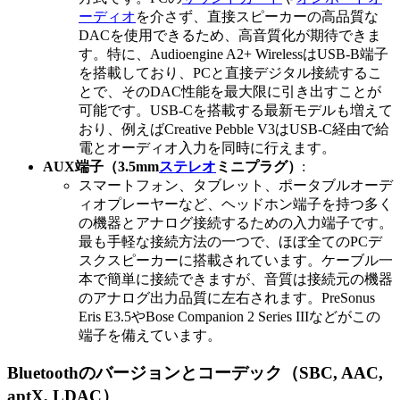
ーディオ
を介さず、直接スピーカーの高品質な
DACを使用できるため、高音質化が期待できま
す。特に、Audioengine A2+ WirelessはUSB-B端子
を搭載しており、PCと直接デジタル接続するこ
とで、そのDAC性能を最大限に引き出すことが
可能です。USB-Cを搭載する最新モデルも増えて
おり、例えばCreative Pebble V3はUSB-C経由で給
電とオーディオ入力を同時に行えます。
AUX端子（3.5mm
ステレオ
ミニプラグ）
:
スマートフォン、タブレット、ポータブルオーデ
ィオプレーヤーなど、ヘッドホン端子を持つ多く
の機器とアナログ接続するための入力端子です。
最も手軽な接続方法の一つで、ほぼ全てのPCデ
スクスピーカーに搭載されています。ケーブル一
本で簡単に接続できますが、音質は接続元の機器
のアナログ出力品質に左右されます。PreSonus
Eris E3.5やBose Companion 2 Series IIIなどがこの
端子を備えています。
Bluetoothのバージョンとコーデック（SBC, AAC,
aptX, LDAC）