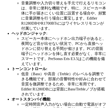
音量調整や入力切り替えを手元で行えるリモコン
は、非常に便利な機能です。特に、スピーカー本
体に手が届きにくい位置に設置する場合や、頻繁
に音量調整を行う場合に重宝します。Edifier
R1280DBやR1700BTsにはワイヤレスリモコンが
付属しています。
ヘッドホンジャック
:
スピーカー本体にヘッドホン出力端子があると、
夜間など音が出せない状況で、PCから直接ヘッ
ドホンに切り替える手間が省けます。PCの背面
端子にヘッドホンを挿し直す必要がなく、非常に
スマートです。PreSonus Eris E3.5はこの機能を備
えています。
トーンコントロール
:
低音（Bass）や高音（Treble）のレベルを調整で
きる機能です。部屋の音響特性や好みに合わせて
音質を微調整できるため、非常に有用です。
Edifier R1280DBには背面にBass/Trebleノブが搭載
されています。
オートスタンバイ機能
:
一定時間音声入力がない場合に自動で電源がオフ