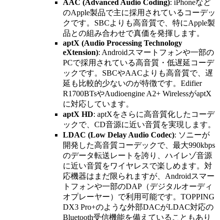
AAC (Advanced Audio Coding)
: iPhoneなど
のApple製品で主に採用されているコーデッ
クです。SBCよりも高音質で、特にApple製
品との組み合わせで真価を発揮します。
aptX (Audio Processing Technology
eXtension)
: Androidスマートフォンや一部の
PCで採用されている高音質・低遅延コーデ
ックです。SBCやAACよりも高音質で、遅
延も比較的少ないのが特徴です。Edifier
R1700BTsやAudioengine A2+ WirelessがaptX
に対応しています。
aptX HD
: aptXをさらに高音質化したコーデ
ックで、CD音源に近い音質を実現します。
LDAC (Low Delay Audio Codec)
: ソニーが
開発した高音質コーデックで、最大990kbps
のデータ転送レートを誇り、ハイレゾ音源
に近い音質をワイヤレスで楽しめます。対
応機器はまだ限られますが、Androidスマー
トフォンや一部のDAP（デジタルオーディ
オプレーヤー）で利用可能です。TOPPING
DX3 Pro+のような外部DACがLDAC対応の
Bluetooth受信機能を備えていることもあり