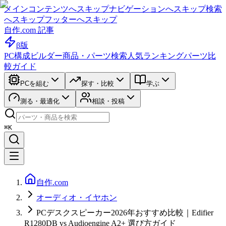
メインコンテンツへスキップ
ナビゲーションへスキップ
検索
へスキップ
フッターへスキップ
自作.com 記事
β版
PC構成ビルダー
商品・パーツ検索
人気ランキング
パーツ比
較ガイド
PCを組む
探す・比較
学ぶ
測る・最適化
相談・投稿
⌘K
自作.com
オーディオ・イヤホン
PCデスクスピーカー2026年おすすめ比較｜Edifier
R1280DB vs Audioengine A2+ 選び方ガイド