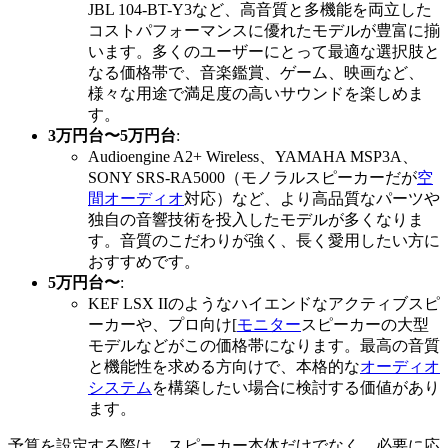
JBL 104-BT-Y3など、高音質と多機能を両立した
コストパフォーマンスに優れたモデルが豊富に揃
います。多くのユーザーにとって最適な選択肢と
なる価格帯で、音楽鑑賞、ゲーム、映画など、
様々な用途で満足度の高いサウンドを楽しめま
す。
3万円台〜5万円台
:
Audioengine A2+ Wireless、YAMAHA MSP3A、
SONY SRS-RA5000（モノラルスピーカーだが
空
間オーディオ
対応）など、より高品質なパーツや
独自の音響技術を投入したモデルが多くなりま
す。音質のこだわりが強く、長く愛用したい方に
おすすめです。
5万円台〜
:
KEF LSX IIのようなハイエンドなアクティブスピ
ーカーや、プロ向け[
モニター
スピーカーの大型
モデルなどがこの価格帯になります。最高の音質
と機能性を求める方向けで、本格的な
オーディオ
システム
を構築したい場合に検討する価値があり
ます。
予算を設定する際は、スピーカー本体だけでなく、必要に応