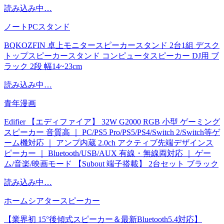
読み込み中…
ノートPCスタンド
BQKOZFIN 卓上モニタースピーカースタンド 2台1組 デスク
トップスピーカースタンド コンピュータスピーカー DJ用 ブ
ラック 2段 幅14~23cm
読み込み中…
青年漫画
Edifier 【エディファイア】 32W G2000 RGB 小型 ゲーミング
スピーカー 音質高 ｜ PC/PS5 Pro/PS5/PS4/Switch 2/Switch等ゲ
ーム機対応 ｜ アンプ内蔵 2.0ch アクティブ先端デザインス
ピーカー ｜ Bluetooth/USB/AUX 有線・無線両対応 ｜ ゲー
ム/音楽/映画モード 【Subout 端子搭載】 2台セット ブラック
読み込み中…
ホームシアタースピーカー
【業界初 15°後傾式スピーカー＆最新Bluetooth5.4対応】