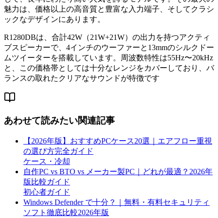
魅力は、価格以上の高音質と豊富な入力端子、そしてクラシ
ックなデザインにあります。
R1280DBは、合計42W（21W+21W）の出力を持つアクティ
ブスピーカーで、4インチのウーファーと13mmのシルクドー
ムツイーターを搭載しています。周波数特性は55Hz〜20kHz
と、この価格帯としては十分なレンジをカバーしており、バ
ランスの取れたクリアなサウンドが特徴です
あわせて読みたい関連記事
【2026年版】おすすめPCケース20選｜エアフロー重視
の選び方完全ガイド
ケース・冷却
自作PC vs BTO vs メーカー製PC｜どれが最適？2026年
版比較ガイド
初心者ガイド
Windows Defender で十分？｜無料・有料セキュリティ
ソフト徹底比較2026年版