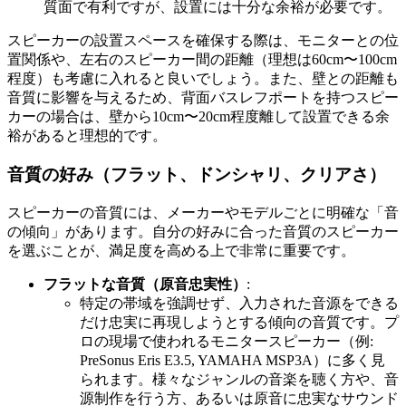
質面で有利ですが、設置には十分な余裕が必要です。
スピーカーの設置スペースを確保する際は、モニターとの位
置関係や、左右のスピーカー間の距離（理想は60cm〜100cm
程度）も考慮に入れると良いでしょう。また、壁との距離も
音質に影響を与えるため、背面バスレフポートを持つスピー
カーの場合は、壁から10cm〜20cm程度離して設置できる余
裕があると理想的です。
音質の好み（フラット、ドンシャリ、クリアさ）
スピーカーの音質には、メーカーやモデルごとに明確な「音
の傾向」があります。自分の好みに合った音質のスピーカー
を選ぶことが、満足度を高める上で非常に重要です。
フラットな音質（原音忠実性）
:
特定の帯域を強調せず、入力された音源をできる
だけ忠実に再現しようとする傾向の音質です。プ
ロの現場で使われるモニタースピーカー（例:
PreSonus Eris E3.5, YAMAHA MSP3A）に多く見
られます。様々なジャンルの音楽を聴く方や、音
源制作を行う方、あるいは原音に忠実なサウンド