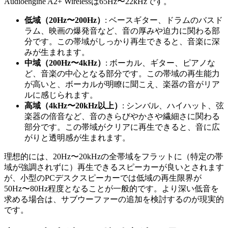
Audioengine A2+ Wirelessは65Hz〜22kHzです。
低域（20Hz〜200Hz）
: ベースギター、ドラムのバスド
ラム、映画の爆発音など、音の厚みや迫力に関わる部
分です。この帯域がしっかり再生できると、音楽に深
みが生まれます。
中域（200Hz〜4kHz）
: ボーカル、ギター、ピアノな
ど、音楽の中心となる部分です。この帯域の再生能力
が高いと、ボーカルが明瞭に聞こえ、楽器の音がリア
ルに感じられます。
高域（4kHz〜20kHz以上）
: シンバル、ハイハット、弦
楽器の倍音など、音のきらびやかさや繊細さに関わる
部分です。この帯域がクリアに再生できると、音に広
がりと透明感が生まれます。
理想的には、20Hz〜20kHzの全帯域をフラットに（特定の帯
域が強調されずに）再生できるスピーカーが良いとされます
が、小型のPCデスクスピーカーでは低域の再生限界が
50Hz〜80Hz程度となることが一般的です。より深い低音を
求める場合は、サブウーファーの追加を検討するのが現実的
です。