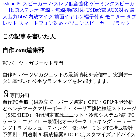
kstime PCスピーカー バスレフ低音強化 ゲーミングスピーカ
ー Hi-Fiステレオ 有線・無線接続対応 USB給電 AUX対応 最
大出力14W 内蔵マイク 前面イヤホン端子付き モニター タブ
レット スマートフォン対応 パソコンスピーカー ブラック
この記事を書いた人
自作.com編集部
PCパーツ・ガジェット専門
自作PCパーツやガジェットの最新情報を発信中。実測デー
タに基づいた公平なランキングをお届けします。
専門分野
自作PC全般（組み立て・パーツ選定）
CPU・GPU性能分析
とベンチマーク
マザーボード・メモリ互換性検証
ストレージ
（SSD/HDD）性能測定
電源ユニット・冷却システム設計
PC
ケース・エアフロー最適化
オーバークロッキング・チューニ
ング
トラブルシューティング・修理
ゲーミングPC構成設計
予算別・用途別PC構成提案
BTO PCカスタマイズアドバイス