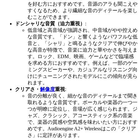
を好む方におすすめです。音源のアラも聞こえや
すくなるため、より繊細な音のディテールを楽し
むことができます。
ドンシャリな音質（迫力重視）
:
低音域と高音域が強調され、中音域がやや控えめ
な音質です。「ドン」と響くようなパワフルな低
音と、「シャリ」と鳴るようなクリアで伸びやか
な高音が特徴で、音楽に迫力と華やかさを与えま
す。ロック、EDM、映画、ゲームなどで臨場感
を求める方におすすめです。例えば、一部のゲー
ミングスピーカーや、カジュアルなリスニング向
けにチューニングされたモデルにこの傾向が見ら
れます。
クリアさ・
解像度
重視
:
音の分離が良く、細かな音のディテールまで聞き
取れるような音質です。ボーカルや楽器の一つ一
つが明瞭に定位し、音場が広く感じられます。ジ
ャズ、クラシック、アコースティック系の音楽
で、楽器の質感や空気感を味わいたい方におすす
めです。Audioengine A2+ Wirelessはこの「クリア
さ」に定評があります。