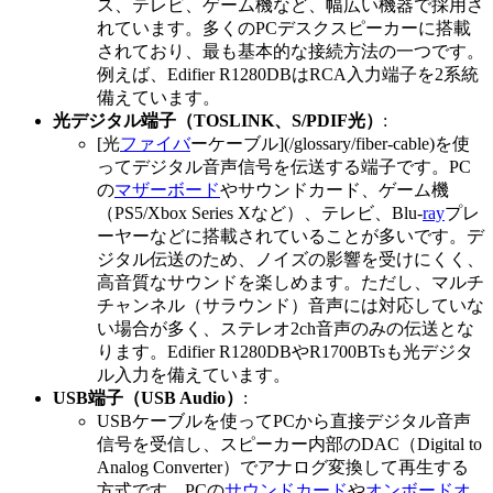
ス、テレビ、ゲーム機など、幅広い機器で採用さ
れています。多くのPCデスクスピーカーに搭載
されており、最も基本的な接続方法の一つです。
例えば、Edifier R1280DBはRCA入力端子を2系統
備えています。
光デジタル端子（TOSLINK、S/PDIF光）
:
[光
ファイバ
ーケーブル](/glossary/fiber-cable)を使
ってデジタル音声信号を伝送する端子です。PC
の
マザーボード
やサウンドカード、ゲーム機
（PS5/Xbox Series Xなど）、テレビ、Blu-
ray
プレ
ーヤーなどに搭載されていることが多いです。デ
ジタル伝送のため、ノイズの影響を受けにくく、
高音質なサウンドを楽しめます。ただし、マルチ
チャンネル（サラウンド）音声には対応していな
い場合が多く、ステレオ2ch音声のみの伝送とな
ります。Edifier R1280DBやR1700BTsも光デジタ
ル入力を備えています。
USB端子（USB Audio）
:
USBケーブルを使ってPCから直接デジタル音声
信号を受信し、スピーカー内部のDAC（Digital to
Analog Converter）でアナログ変換して再生する
方式です。PCの
サウンドカード
や
オンボードオ