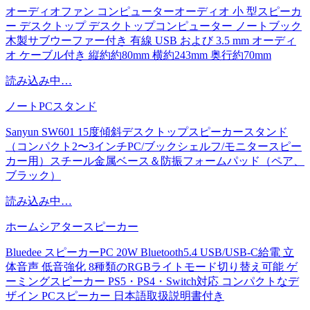
オーディオファン コンピューターオーディオ 小 型スピーカ
ー デスクトップ デスクトップコンピューター ノートブック
木製サブウーファー付き 有線 USB および 3.5 mm オーディ
オ ケーブル付き 縦約約80mm 横約243mm 奥行約70mm
読み込み中…
ノートPCスタンド
Sanyun SW601 15度傾斜デスクトップスピーカースタンド
（コンパクト2〜3インチPC/ブックシェルフ/モニタースピー
カー用）スチール金属ベース＆防振フォームパッド（ペア、
ブラック）
読み込み中…
ホームシアタースピーカー
Bluedee スピーカーPC 20W Bluetooth5.4 USB/USB-C給電 立
体音声 低音強化 8種類のRGBライトモード切り替え可能 ゲ
ーミングスピーカー PS5・PS4・Switch対応 コンパクトなデ
ザイン PCスピーカー 日本語取扱説明書付き