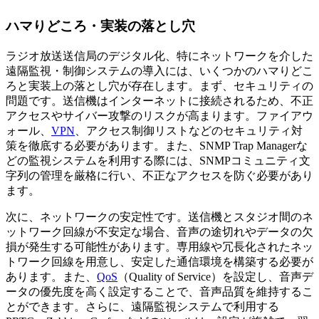
ハマりどころ・実装の落とし穴
ラジオ放送送信局のデジタル化、特にネットワークを介した
遠隔監視・制御システムの導入には、いくつかのハマりどこ
ろと実装上の落とし穴が存在します。まず、セキュリティの
問題です。送信機はインターネットに接続されるため、不正
アクセスやサイバー攻撃のリスクが高まります。ファイアウ
ォール、
VPN
、アクセス制御リストなどのセキュリティ対
策を徹底する必要があります。また、SNMP Trap Managerな
どの監視システムを利用する際には、SNMPコミュニティ文
字列の管理を厳格に行い、不正なアクセスを防ぐ必要があり
ます。
次に、ネットワークの安定性です。送信機とスタジオ間のネ
ットワーク回線が不安定な場合、音声の途切れやデータの欠
損が発生する可能性があります。専用線や冗長化されたネッ
トワーク回線を用意し、安定した通信環境を構築する必要が
あります。また、
QoS
（Quality of Service）を設定し、音声デ
ータの優先度を高く設定することで、音声品質を維持するこ
とができます。さらに、遠隔監視システムで利用する