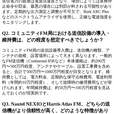
送信電力の超過は電波法違反となり、場合によっては業務停
止命令や罰金、最悪の場合には刑罰が科される可能性があり
ます。定期的な出力測定と調整が不可欠で、Burk ARC Plus
などのスペクトラムアナライザを使用し、正確な電波強度を
モニタリングします。
Q2. コミュニティFM局における送信設備の導入・
維持費は、どの程度を想定すべきでしょうか？
コミュニティFM局の送信設備導入費は、送信機の種類、ア
ンテナの規模、設置場所によって大きく異なります。一般的
なFM送信機（Continental 85Rなど）本体価格は、約200万
円〜500万円程度、アンテナやケーブル、設置工事費を含め
ると、合計で500万円〜1000万円程度が目安となります。維
持費としては、電力料金、定期的な保守点検費用、電波利用
料（年間約10万円程度）、そして故障時の修理費用などが挙
げられます。年間維持費は、約50万円〜100万円程度を見込
んでおくのが現実的です。
Q3. Nautel NEXIOとHarris Atlas FM、どちらの送
信機がより信頼性が高く、どのような特徴があり