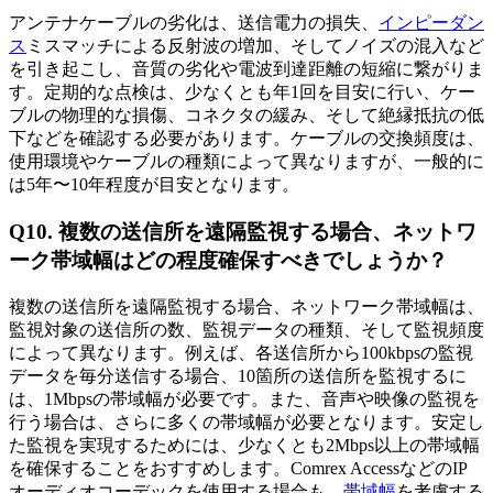
アンテナケーブルの劣化は、送信電力の損失、
インピーダン
ス
ミスマッチによる反射波の増加、そしてノイズの混入など
を引き起こし、音質の劣化や電波到達距離の短縮に繋がりま
す。定期的な点検は、少なくとも年1回を目安に行い、ケー
ブルの物理的な損傷、コネクタの緩み、そして絶縁抵抗の低
下などを確認する必要があります。ケーブルの交換頻度は、
使用環境やケーブルの種類によって異なりますが、一般的に
は5年〜10年程度が目安となります。
Q10. 複数の送信所を遠隔監視する場合、ネットワ
ーク帯域幅はどの程度確保すべきでしょうか？
複数の送信所を遠隔監視する場合、ネットワーク帯域幅は、
監視対象の送信所の数、監視データの種類、そして監視頻度
によって異なります。例えば、各送信所から100kbpsの監視
データを毎分送信する場合、10箇所の送信所を監視するに
は、1Mbpsの帯域幅が必要です。また、音声や映像の監視を
行う場合は、さらに多くの帯域幅が必要となります。安定し
た監視を実現するためには、少なくとも2Mbps以上の帯域幅
を確保することをおすすめします。Comrex AccessなどのIP
オーディオコーデックを使用する場合も、
帯域幅
を考慮する