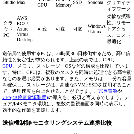
Studio
Max
SSD
Sonoma
クリエイテ
GPU
Memory
ィブワーク
柔軟な拡張
AWS
性、リモー
クラ
EC2 /
Windows
Azure
可変
可変
可変
トアクセ
ウド
/ Linux
Virtual
PC
ス、コスト
Desktop
最適化
送信局で使用するPCは、24時間365日稼働するため、高い信
頼性と安定性が求められます。上記の表では、CPU、
GPU
、メモリ、ストレージ、OSなどの構成を比較していま
す。特に、CPUは、複数のタスクを同時に処理できる高性能
なものを選ぶ必要があります。また、メモリは、十分な容量
を確保し、ストレージは、高速なNVMe SSDを採用すること
で、処理速度を向上させることができます。
冗長電源
や
UPS(無停電電源装置)
の導入も、必須と言えるでしょう。デ
ュアル4Kモニタ環境は、複数の監視画面を同時に表示し、
効率的な作業を支援します。
送信機制御/モニタリングシステム連携比較