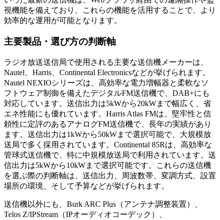
視機能を備えており、これらの機能を活用することで、より
効率的な運用が可能となります。
主要製品・選び方の判断軸
ラジオ放送送信局で使用される主要な送信機メーカーは、
Nautel、Harris、Continental Electronicsなどが挙げられます。
Nautel NEXIOシリーズは、高効率な電力増幅器と柔軟なソ
フトウェア制御を備えたデジタルFM送信機で、DAB+にも
対応しています。送信出力は5kWから20kWまで幅広く、省
エネ性能にも優れています。Harris Atlas FMは、堅牢性と信
頼性に定評のあるアナログFM送信機で、長年の実績があり
ます。送信出力は1kWから50kWまで選択可能で、大規模放
送局で多く採用されています。Continental 85Rは、高効率な
管球式送信機で、特に中規模放送局で利用されています。送
信出力は5kWから10kWまで選択可能です。これらの送信機
を選ぶ際の判断軸は、送信出力、周波数帯、変調方式、設置
場所の環境、そして予算などが挙げられます。
送信機以外にも、Burk ARC Plus（アンテナ調整装置）、
Telos Z/IPStream（IPオーディオコーデック）、