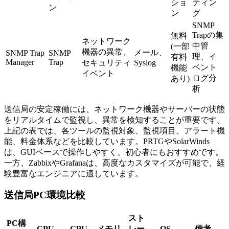
ショ
ティン
ン
ン
グ
SNMP
Trapの集
無料
ネットワーク
中管
(一部
機器の異常、
メール、
SNMP Trap
SNMP
理、イ
有料
Manager
Trap
セキュリティ
Syslog
ベント
機能
イベント
ログ分
あり)
析
送信局の安定稼働には、ネットワーク機器やサーバーの状態
をリアルタイムで監視し、異常を検知することが重要です。
上記の表では、各ツールの監視対象、監視項目、アラート機
能、料金体系などを比較しています。PRTGやSolarWinds
は、GUIベースで操作しやすく、初心者にもおすすめです。
一方、ZabbixやGrafanaは、高度なカスタマイズが可能で、経
験豊富なエンジニアに適しています。
送信局PC環境比較
スト
PC構
CPU
GPU
メモリ
レー
OS
備考