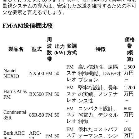
監視システムの導入は、安定した放送を維持するための不可
欠な要素と言えるでしょう。
FM/AM送信機比較
周
価格
波
変調
帯
出力
製品名
型式
特徴
数
(kW)
方式
(概
帯
算)
FM
高い信頼性、遠隔
1,500
Nautel
ステ
万円
NX500
FM
50
制御機能、DAB+オ
NEXIO
レオ
～
プション
FM
堅牢な設計、長年
1,200
Harris Atlas
ステ
万円
BX500
FM
50
の実績、メンテナ
FM
レオ
～
ンス性
FM
コンパクト設計、
800
Continental
ステ
万円
85R-50
FM
50
省電力、デジタル
85R
レオ
～
制御
FM
優れたコストパフ
600
Burk ARC
ARC-
ステ
万円
FM
50
ォーマンス、シン
Plus
50