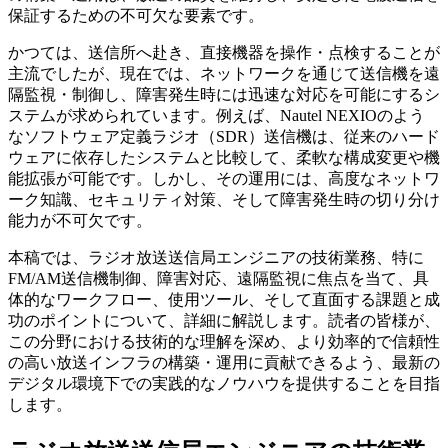
保証するための不可欠な要素です。
かつては、送信所へ赴き、直接機器を操作・点検することが
主流でしたが、現在では、ネットワークを通じて送信機を遠
隔監視・制御し、障害発生時には迅速な対応を可能にするシ
ステムが求められています。例えば、Nautel NEXIOのよう
なソフトウェア定義ラジオ（SDR）送信機は、従来のハード
ウェアに依存したシステムと比較して、柔軟な構成変更や機
能拡張が可能です。しかし、その運用には、高度なネットワ
ーク知識、セキュリティ対策、そして障害発生時の切り分け
能力が不可欠です。
本稿では、ラジオ放送送信局エンジニアの技術業務、特に
FM/AM送信機制御、障害対応、遠隔監視に焦点を当て、具
体的なワークフロー、使用ツール、そして直面する課題と成
功のポイントについて、詳細に解説します。読者の皆様が、
この分野における技術的な理解を深め、より効率的で信頼性
の高い放送インフラの構築・運用に貢献できるよう、最新の
デジタル環境下での実践的なノウハウを提供することを目指
します。