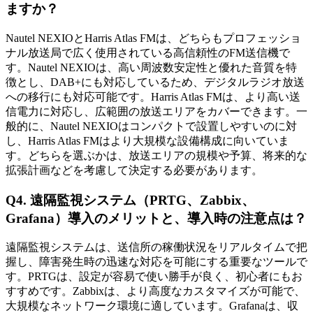
ますか？
Nautel NEXIOとHarris Atlas FMは、どちらもプロフェッショ
ナル放送局で広く使用されている高信頼性のFM送信機で
す。Nautel NEXIOは、高い周波数安定性と優れた音質を特
徴とし、DAB+にも対応しているため、デジタルラジオ放送
への移行にも対応可能です。Harris Atlas FMは、より高い送
信電力に対応し、広範囲の放送エリアをカバーできます。一
般的に、Nautel NEXIOはコンパクトで設置しやすいのに対
し、Harris Atlas FMはより大規模な設備構成に向いていま
す。どちらを選ぶかは、放送エリアの規模や予算、将来的な
拡張計画などを考慮して決定する必要があります。
Q4. 遠隔監視システム（PRTG、Zabbix、
Grafana）導入のメリットと、導入時の注意点は？
遠隔監視システムは、送信所の稼働状況をリアルタイムで把
握し、障害発生時の迅速な対応を可能にする重要なツールで
す。PRTGは、設定が容易で使い勝手が良く、初心者にもお
すすめです。Zabbixは、より高度なカスタマイズが可能で、
大規模なネットワーク環境に適しています。Grafanaは、収