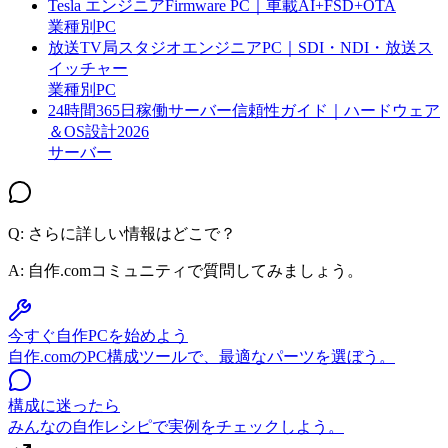
Tesla エンジニアFirmware PC｜車載AI+FSD+OTA
業種別PC
放送TV局スタジオエンジニアPC｜SDI・NDI・放送ス
イッチャー
業種別PC
24時間365日稼働サーバー信頼性ガイド｜ハードウェア
＆OS設計2026
サーバー
Q: さらに詳しい情報はどこで？
A:
自作.comコミュニティで質問してみましょう。
今すぐ自作PCを始めよう
自作.comのPC構成ツールで、最適なパーツを選ぼう。
構成に迷ったら
みんなの自作レシピで実例をチェックしよう。