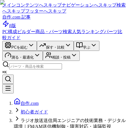
メインコンテンツへスキップ
ナビゲーションへスキップ
検索
へスキップ
フッターへスキップ
自作.com 記事
β版
PC構成ビルダー
商品・パーツ検索
人気ランキング
パーツ比
較ガイド
PCを組む
探す・比較
学ぶ
測る・最適化
相談・投稿
⌘K
自作.com
初心者ガイド
ラジオ放送送信局エンジニアの技術業務・デジタル
環境｜FM/AM送信機制御・障害対応・遠隔監視