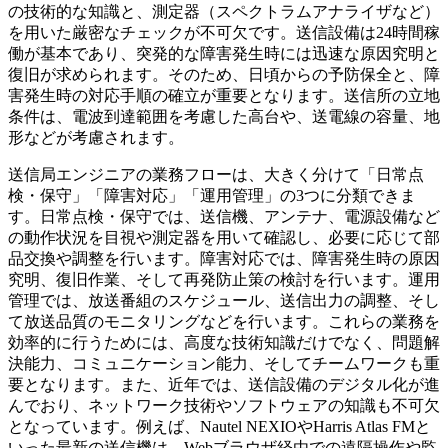
の技術的な知識と、測定器（スペクトラムアナライザなど）
を用いた厳密なチェックが不可欠です。送信設備は24時間稼
働が基本であり、突発的な障害発生時には迅速な原因究明と
復旧が求められます。そのため、日頃からの予防保全と、障
害発生時の対応手順の確立が重要となります。送信所の立地
条件は、電波到達範囲を考慮した高台や、送電線の容量、地
形などが考慮されます。
送信局エンジニアの業務フローは、大きく分けて「日常点
検・保守」「障害対応」「運用管理」の3つに分類できま
す。日常点検・保守では、送信機、アンテナ、電源設備など
の動作状況を目視や測定器を用いて確認し、必要に応じて部
品交換や調整を行います。障害対応では、障害発生時の原因
究明、復旧作業、そして再発防止策の検討を行います。運用
管理では、放送番組のスケジュール、送信出力の調整、そし
て放送品質のモニタリングなどを行います。これらの業務を
効率的に行うためには、高度な技術知識だけでなく、問題解
決能力、コミュニケーション能力、そしてチームワークも重
要となります。また、近年では、送信設備のデジタル化が進
んでおり、ネットワーク技術やソフトウェアの知識も不可欠
となっています。例えば、Nautel NEXIOやHarris Atlas FMと
いった最新の送信機は、Webブラウザ経由での遠隔操作や監