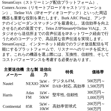
StreamGuys（ストリーミング配信プラットフォーム）、
Comrex Access（リモートブロードキャストソリューショ
ン）、Tieline ViA（IPオーディオコーデック）といった周辺
機器も重要な役割を果たします。Burk ARC Plusは、アンテ
ナのインピーダンスマッチングを最適化し、送信効率を向上
させるための装置です。Telos Z/IPStreamやTieline ViAは、ス
タジオから送信所までの音声伝送をIPネットワーク経由で行
うためのコーデックで、高品質な音声伝送を実現します。
StreamGuysは、インターネット経由でのラジオ放送配信を可
能にするプラットフォームで、リスナーへのリーチを拡大し
ます。これらの機器を選ぶ際には、互換性、信頼性、そして
コストパフォーマンスを考慮する必要があります。
主要送信機
主な製
送信出
特長
価格帯
メーカー
品
力
デジタルFM,
500万円～
5kW -
Nautel
NEXIO
20kW
DAB+対応, 高効率
1,500万円
300万円～
Atlas
1kW -
堅牢性, 信頼性
Harris
FM
50kW
1,000万円
200万円～
5kW -
高効率管球式
Continental
85R
10kW
500万円