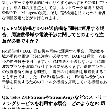
集したデータを視覚的に分かりやすく表示するのに優れてい
ます。導入時の注意点としては、ネットワーク環境の整備、
SNMP Trap Managerの設定、そして誤検知を防ぐための適切
な閾値設定などが挙げられます。
Q5. FM送信機とDAB+送信機を同時に運用する場
合、周波数帯域や電波干渉に関してどのような注
意が必要ですか？
FM送信機とDAB+送信機を同時に運用する場合、周波数帯
域の重複や電波干渉に注意が必要です。DAB+は通常、VHF
帯の周波数を使用しますが、FM放送と干渉しないように周
波数プランを慎重に設計する必要があります。送信アンテナ
の設置場所や向きを調整し、電波の到達範囲を最適化するこ
とも重要です。また、DAB+送信機には、FM送信機からの
干渉を抑制するためのフィルタ機能を搭載している機種もあ
ります。
Q6. Telos Z/IPStreamやStreamGuysなどのストリー
ミングサービスを利用する場合、どのようなPC環