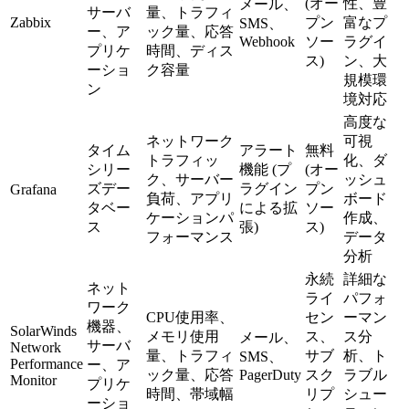
(オー
性、豊
メール、
サーバ
量、トラフィ
Zabbix
プン
富なプ
SMS、
ー、ア
ック量、応答
Webhook
ソー
ラグイ
プリケ
時間、ディス
ス)
ン、大
ーショ
ク容量
規模環
ン
境対応
高度な
ネットワーク
可視
タイム
アラート
無料
トラフィッ
化、ダ
シリー
機能 (プ
(オー
ク、サーバー
ッシュ
ズデー
ラグイン
プン
Grafana
負荷、アプリ
ボード
タベー
による拡
ソー
ケーションパ
作成、
ス
張)
ス)
フォーマンス
データ
分析
永続
詳細な
ネット
ライ
パフォ
ワーク
CPU使用率、
セン
ーマン
機器、
SolarWinds
メモリ使用
ス、
ス分
メール、
サーバ
Network
量、トラフィ
サブ
析、ト
SMS、
Performance
ー、ア
ック量、応答
PagerDuty
スク
ラブル
Monitor
プリケ
時間、帯域幅
リプ
シュー
ーショ