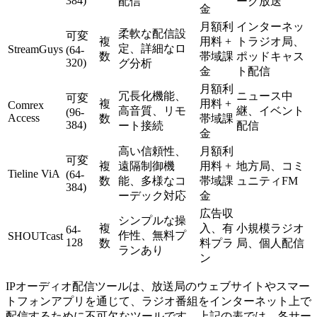
384)
配信
ーク放送
金
月額利
インターネッ
柔軟な配信設
可変
複
用料 +
トラジオ局、
定、詳細なロ
StreamGuys
(64-
数
帯域課
ポッドキャス
320)
グ分析
金
ト配信
月額利
冗長化機能、
ニュース中
可変
複
用料 +
Comrex
高音質、リモ
継、イベント
(96-
Access
数
帯域課
384)
ート接続
配信
金
高い信頼性、
月額利
可変
複
遠隔制御機
用料 +
地方局、コミ
Tieline ViA
(64-
数
能、多様なコ
帯域課
ュニティFM
384)
ーデック対応
金
広告収
シンプルな操
複
入、有
小規模ラジオ
64-
作性、無料プ
SHOUTcast
128
数
料プラ
局、個人配信
ランあり
ン
IPオーディオ配信ツールは、放送局のウェブサイトやスマー
トフォンアプリを通じて、ラジオ番組をインターネット上で
配信するために不可欠なツールです。上記の表では、各サー