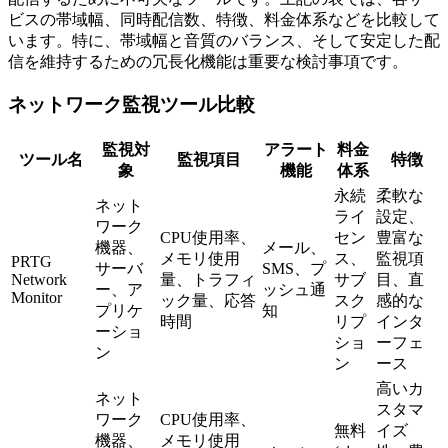
ビスの帯域幅、同時配信数、特徴、料金体系などを比較して
います。特に、帯域幅と音質のバランス、そして安定した配
信を維持するための冗長化機能は重要な検討事項です。
ネットワーク監視ツール比較
監視対
アラート
料金
ツール名
監視項目
特徴
象
機能
体系
永続
柔軟な
ネット
ライ
設定、
ワーク
CPU使用率、
セン
豊富な
機器、
メール、
メモリ使用
ス、
監視項
PRTG
サーバ
SMS、プ
Network
量、トラフィ
サブ
目、直
ー、ア
ッシュ通
Monitor
ック量、応答
スク
感的な
プリケ
知
時間
リプ
インタ
ーショ
ショ
ーフェ
ン
ン
ース
高いカ
ネット
スタマ
ワーク
CPU使用率、
無料
イズ
機器、
メモリ使用