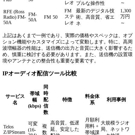
レオ
～
プルな操作性
FM
最新のデジタル技
1,300
RFE (Ross
FM-
ステ
万円
Radio) FM-
FM
50
術、高音質、省エ
50A
50A
レオ
～
ネ
上記はあくまで一例であり、実際の価格やスペックは、オプ
ション機能やカスタマイズによって変動します。特に、高周
波増幅器の性能は、送信機の出力と音質に大きく影響するた
め、慎重に検討する必要があります。また、送信機の設置環
境やアンテナとの整合性も重要な要素です。
IPオーディオ配信ツール比較
同
時
帯域
サービス
料金体
配
特徴
利用事例
幅
名
系
(kbps)
信
数
月額利
高音質、低遅
大規模ラジオ
可変
複
用料 +
Telos
延、安定した
局、ネットワ
(16-
Z/IPStream
数
帯域課