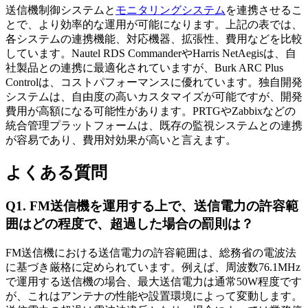
送信機制御システムと
モニタリングシステム
を連携させるこ
とで、より効率的な運用が可能になります。上記の表では、
各システムの連携機能、対応機器、拡張性、費用などを比較
しています。Nautel RDS CommanderやHarris NetAegisは、自
社製品との連携に最適化されていますが、Burk ARC Plus
Controlは、コストパフォーマンスに優れています。独自開発
システムは、自由度の高いカスタマイズが可能ですが、開発
費用が高額になる可能性があります。PRTGやZabbixなどの
統合管理プラットフォームは、既存の監視システムとの連携
が容易であり、費用対効果が高いと言えます。
よくある質問
Q1. FM送信機を運用する上で、送信電力の許容範
囲はどの程度で、超過した場合の罰則は？
FM送信機における送信電力の許容範囲は、総務省の電波法
に基づき厳格に定められています。例えば、周波数76.1MHz
で運用する送信機の場合、最大送信電力は通常50W程度です
が、これはアンテナの性能や設置環境によって変動します。