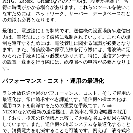
PRTG、Zabbix、Grafanaなどのツールは、設定が複雑で、習
得に時間がかかる場合があります。これらのツールを使いこ
なすためには、ネットワーク、サーバー、データベースなど
の知識も必要となります。
最後に、電波法による制約です。送信機の設置場所や送信出
力は、電波法によって厳格に規制されています。これらの規
制を遵守するためには、電波管理に関する知識が必要となり
ます。また、送信設備の保守点検を行う際には、電波法に定
められた手続きに従う必要があります。特に、送信アンテナ
の設置・変更を行う際には、総務省への申請が必要となりま
す。
パフォーマンス・コスト・運用の最適化
ラジオ放送送信局のパフォーマンス、コスト、そして運用の
最適化は、常に追求すべき課題です。送信機の省エネ化は、
運用コストを削減するための重要な手段です。Nautel
NEXIOなどの最新の送信機は、高効率な電力増幅器を採用
しており、従来の送信機と比較して大幅な省エネ効果を実現
しています。また、送信機の冷却システムを最適化すること
で、消費電力を削減することも可能です。例えば、液冷式冷