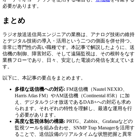
必要があります。
まとめ
ラジオ放送送信局エンジニアの業務は、アナログ技術の維持
とデジタル技術の導入・活用という二つの側面を併せ持つ、
非常に専門性の高い職種です。本記事で解説したように、送
信機の制御、障害対応、そして遠隔監視は、その根幹をなす
業務フローであり、日々、安定した電波の発信を支えていま
す。
以下に、本記事の要点をまとめます。
多様な送信機への対応:
FM送信機（Nautel NEXIO、
Harris Atlas FM）やAM送信機（Continental 85R）に加
え、デジタルラジオ放送であるDAB+への対応も求め
られます。それぞれの特性を理解し、最適な運用を行
う必要があります。
高度な監視体制の構築:
PRTG、Zabbix、Grafanaなどの
監視ツールを組み合わせ、SNMP Trap Managerを活用す
ることで、送信設備のリアルタイムな状態把握と異常