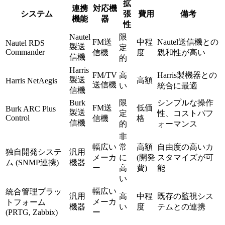
拡
連携
対応機
システム
張
費用
備考
機能
器
性
Nautel
限
FM送
中程
Nautel送信機との
Nautel RDS
製送
定
Commander
信機
度
親和性が高い
信機
的
Harris
FM/TV
高
Harris製機器との
製送
高額
Harris NetAegis
送信機
い
統合に最適
信機
Burk
限
シンプルな操作
FM送
低価
Burk ARC Plus
製送
定
性、コストパフ
Control
信機
格
信機
的
ォーマンス
非
幅広い
常
高額
自由度の高いカ
独自開発システ
汎用
メーカ
に
(開発
スタマイズが可
ム (SNMP連携)
機器
ー
高
費)
能
い
幅広い
統合管理プラッ
汎用
高
中程
既存の監視シス
メーカ
トフォーム
機器
い
度
テムとの連携
(PRTG, Zabbix)
ー