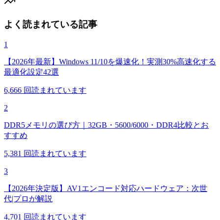
よく読まれている記事
1
【2026年最新】Windows 11/10を爆速化！実測30%高速化する
最適化設定42選
6,666
回読まれています
2
DDR5メモリの選び方｜32GB・5600/6000・DDR4比較とお
すすめ
5,381
回読まれています
3
【2026年決定版】AV1エンコード対応ハードウェア：次世
代|プロが解説
4,701
回読まれています