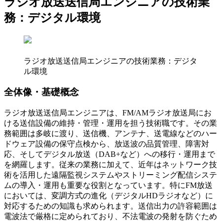
ラジオ放送送信局エンジニアの技術業
務：デジタル環境
ラジオ放送送信局エンジニアの技術業務：デジタ
ル環境
全体像・基礎概念
ラジオ放送送信局エンジニアは、FM/AMラジオ放送局にお
ける送信設備の維持・管理・運用を担う技術職です。その業
務範囲は多岐に渡り、送信機、アンテナ、送電線などのハー
ドウェア設備の保守点検から、放送波の品質管理、障害対
応、そしてデジタル放送（DAB+など）への移行・運用まで
を網羅します。従来の業務に加えて、近年はネットワーク技
術を活用した遠隔監視システムやストリーミング配信システ
ムの導入・運用も重要な役割となっています。特にFM放送
においては、変調方式の進化（デジタルHDラジオなど）に
対応するための知識も求められます。送信出力の許容範囲は
電波法で厳格に定められており、不法電波の発射を防ぐため