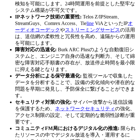
検知を可能にします。24時間運用を前提とした堅牢な
システム構築が不可欠です。
IPネットワーク技術の重要性:
Telos Z/IPStream、
StreamGuys、Comrex Access、Tie
line
ViAといったIP
オ
ーディオコーデック
や
ストリーミングサービス
の活用
は、送信網の柔軟性と冗長性を高め、遠隔からの運用
を可能にします。
障害対応の迅速化:
Burk ARC Plusのような自動復旧シ
ステムと、エンジニア自身の迅速な判断力、そして綿
密な障害対応手順書の存在が、放送停止時間を最小限
に抑える鍵となります。
データ分析による保守最適化:
監視ツールで収集した
データを分析することで、設備の劣化傾向や潜在的な
問題を早期に発見し、予防保全に繋げることができま
す。
セキュリティ対策の強化:
サイバー攻撃から送信設備
を保護するため、
ネットワークセキュリティ
の強化、
アクセス制限の設定、そして定期的な脆弱性診断が重
要です。
コミュニティFM局におけるデジタル化の推進:
限られ
たリソースの中でデジタル放送を導入・運用するに