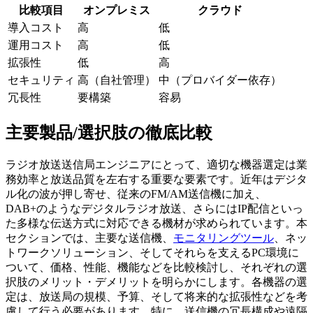
比較項目
オンプレミス
クラウド
導入コスト
高
低
運用コスト
高
低
拡張性
低
高
セキュリティ
高（自社管理）
中（プロバイダー依存）
冗長性
要構築
容易
主要製品/選択肢の徹底比較
ラジオ放送送信局エンジニアにとって、適切な機器選定は業
務効率と放送品質を左右する重要な要素です。近年はデジタ
ル化の波が押し寄せ、従来のFM/AM送信機に加え、
DAB+のようなデジタルラジオ放送、さらにはIP配信といっ
た多様な伝送方式に対応できる機材が求められています。本
セクションでは、主要な送信機、
モニタリングツール
、ネッ
トワークソリューション、そしてそれらを支えるPC環境に
ついて、価格、性能、機能などを比較検討し、それぞれの選
択肢のメリット・デメリットを明らかにします。各機器の選
定は、放送局の規模、予算、そして将来的な拡張性などを考
慮して行う必要があります。特に、送信機の冗長構成や遠隔