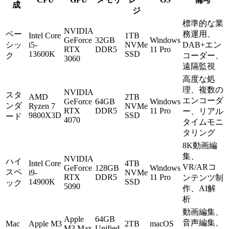
成
ジ
標準的な業
NVIDIA
ベー
務運用、
Intel Core
1TB
GeForce
32GB
Windows
シッ
i5-
NVMe
DAB+エン
RTX
DDR5
11 Pro
13600K
SSD
ク
コーダー、
3060
遠隔監視
高度な処
理、複数の
NVIDIA
スタ
AMD
2TB
エンコーダ
GeForce
64GB
Windows
ンダ
Ryzen 7
NVMe
RTX
DDR5
11 Pro
ー、リアル
9800X3D
SSD
ード
4070
タイムモニ
タリング
8K動画編
集、
NVIDIA
ハイ
Intel Core
4TB
VR/ARコ
GeForce
128GB
Windows
スペ
i9-
NVMe
RTX
DDR5
11 Pro
ンテンツ制
14900K
SSD
ック
5090
作、AI解
析
動画編集、
Apple
64GB
音声編集、
Mac
Apple M3
2TB
macOS
M3 Max
Unified