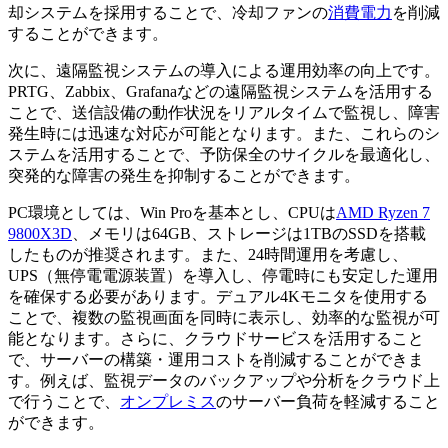
却システムを採用することで、冷却ファンの
消費電力
を削減
することができます。
次に、遠隔監視システムの導入による運用効率の向上です。
PRTG、Zabbix、Grafanaなどの遠隔監視システムを活用する
ことで、送信設備の動作状況をリアルタイムで監視し、障害
発生時には迅速な対応が可能となります。また、これらのシ
ステムを活用することで、予防保全のサイクルを最適化し、
突発的な障害の発生を抑制することができます。
PC環境としては、Win Proを基本とし、CPUは
AMD Ryzen 7
9800X3D
、メモリは64GB、ストレージは1TBのSSDを搭載
したものが推奨されます。また、24時間運用を考慮し、
UPS（無停電電源装置）を導入し、停電時にも安定した運用
を確保する必要があります。デュアル4Kモニタを使用する
ことで、複数の監視画面を同時に表示し、効率的な監視が可
能となります。さらに、クラウドサービスを活用すること
で、サーバーの構築・運用コストを削減することができま
す。例えば、監視データのバックアップや分析をクラウド上
で行うことで、
オンプレミス
のサーバー負荷を軽減すること
ができます。