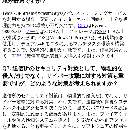
境が最適ですか？
Telos Z/IPStreamやStreamGuysなどのストリーミングサービス
を利用する場合、安定したインターネット回線と、十分な処
理能力を持つPC環境が不可欠です。
CPU
はRyzen 7
9800X3D、
メモリ
は32GB以上、ストレージは
SSD
1TB以上
が推奨されます。OSはWindows 10 Pro (またはそれ以降) を
使用し、デュアル4Kモニタによるマルチタスク環境を構築
することで、効率的な運用が可能です。また、停電対策とし
て、[
UPS
（無停電電源装置）の導入も検討すべきです。
Q7. 送信所のセキュリティ対策として、物理的な
侵入だけでなく、サイバー攻撃に対する対策も重
要ですが、どのような対策が考えられますか？
送信所のセキュリティ対策は、物理的な侵入だけでなく、サ
イバー攻撃に対する対策も不可欠です。送信機や監視システ
ムへの不正アクセスを防ぐために、強力なパスワードを設定
し、定期的に変更する必要があります。また、ファイアウォ
ールや侵入検知システムを導入し、外部からの不正アクセス
を遮断することも重要です。さらに、ソフトウェアの脆弱性