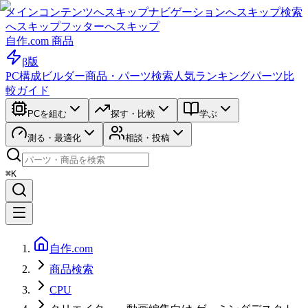
メインコンテンツへスキップ
ナビゲーションへスキップ
検索
へスキップ
フッターへスキップ
自作.com 商品
β版
PC構成ビルダー
商品・パーツ検索
人気ランキング
パーツ比
較ガイド
PCを組む
探す・比較
学ぶ
測る・最適化
相談・投稿
⌘K
自作.com
商品検索
CPU