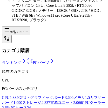
クリエイター、動画編集向け ゲーミングデスクト
ップパソコン CPU : Core Ultra 9 285k / RTX5090
GDDR7 32GB / メモリー : 128GB / SSD : 2TB / HDD :
8TB / Wifi 6E / Windows11 pro (Core Ultra 9 285k /
RTX5090, ブラック)
商品メニュー
カテゴリ階層
ランキング
PCパーツ
現在のカテゴリ
CPU
PCパーツ
のカテゴリ
CPU
5,885
GPU・グラフィックボード
3,606
メモリ
1.5万
マザー
ボード
1,990
ストレージ
4,337
電源ユニット
2,066
CPUクーラー
2,664
PCケース
24