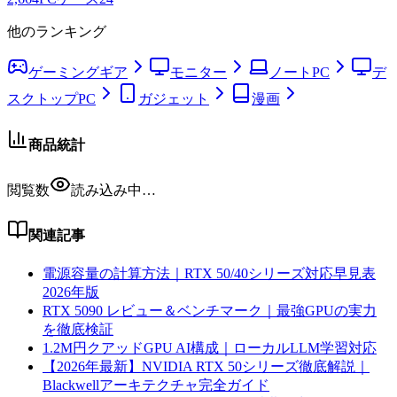
他のランキング
ゲーミングギア
モニター
ノートPC
デ
スクトップPC
ガジェット
漫画
商品統計
閲覧数
読み込み中…
関連記事
電源容量の計算方法｜RTX 50/40シリーズ対応早見表
2026年版
RTX 5090 レビュー＆ベンチマーク｜最強GPUの実力
を徹底検証
1.2M円クアッドGPU AI構成｜ローカルLLM学習対応
【2026年最新】NVIDIA RTX 50シリーズ徹底解説｜
Blackwellアーキテクチャ完全ガイド