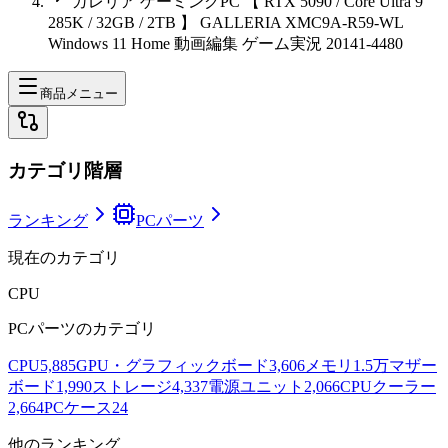
ガレリア ゲーミングPC 【 RTX 5090 / Core Ultra 9
285K / 32GB / 2TB 】 GALLERIA XMC9A-R59-WL
Windows 11 Home 動画編集 ゲーム実況 20141-4480
商品メニュー
カテゴリ階層
ランキング
PCパーツ
現在のカテゴリ
CPU
PCパーツ
のカテゴリ
CPU
5,885
GPU・グラフィックボード
3,606
メモリ
1.5万
マザー
ボード
1,990
ストレージ
4,337
電源ユニット
2,066
CPUクーラー
2,664
PCケース
24
他のランキング