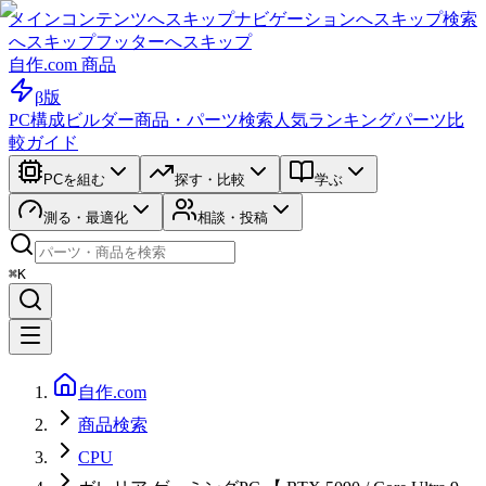
メインコンテンツへスキップ
ナビゲーションへスキップ
検索
へスキップ
フッターへスキップ
自作.com 商品
β版
PC構成ビルダー
商品・パーツ検索
人気ランキング
パーツ比
較ガイド
PCを組む
探す・比較
学ぶ
測る・最適化
相談・投稿
⌘K
自作.com
商品検索
CPU