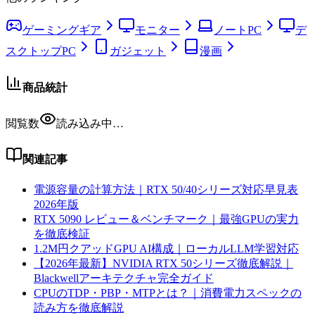
ゲーミングギア
モニター
ノートPC
デ
スクトップPC
ガジェット
漫画
商品統計
閲覧数
読み込み中…
関連記事
電源容量の計算方法｜RTX 50/40シリーズ対応早見表
2026年版
RTX 5090 レビュー＆ベンチマーク｜最強GPUの実力
を徹底検証
1.2M円クアッドGPU AI構成｜ローカルLLM学習対応
【2026年最新】NVIDIA RTX 50シリーズ徹底解説｜
Blackwellアーキテクチャ完全ガイド
CPUのTDP・PBP・MTPとは？｜消費電力スペックの
読み方を徹底解説