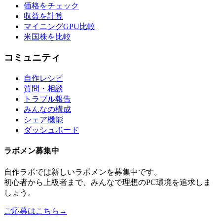
価格をチェック
収益を計算
マイニングGPU比較
米国株を比較
コミュニティ
自作レシピ
質問・相談
トラブル報告
みんなの構成
シェア機能
ダッシュボード
ラボメン
募集中
自作ラボ
では新しい
ラボメン
を募集中です。
初心者から上級者まで、みんなで理想のPC環境を追求しま
しょう。
ご応募はこちら
→