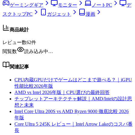
ゲーミングギア
モニター
ノートPC
デ
スクトップPC
ガジェット
漫画
商品統計
レビュー数
62
件
閲覧数
読み込み中…
関連記事
CPU内蔵GPUだけでゲームはどこまで遊べる？｜iGPU
性能比較2026年版
AMD vs Intel 2026年版｜CPU選びの最終回答
チップレットアーキテクチャ解説｜AMD/Intelの設計思
想と未来
Intel Core Ultra 200S vs AMD Ryzen 9000 徹底比較 2026
年版
Core Ultra 5 245K レビュー｜Intel Arrow Lakeのコスパ番
長