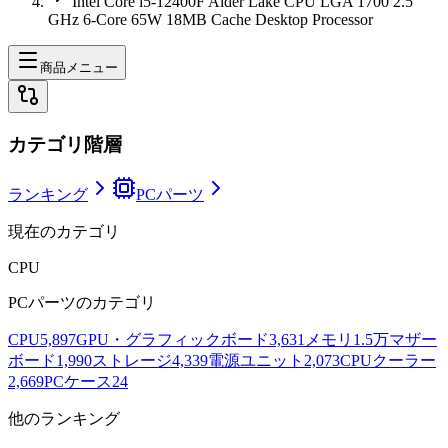
Intel Core i5-12400F Alder Lake CPU LGA 1700 2.5
GHz 6-Core 65W 18MB Cache Desktop Processor
商品メニュー
カテゴリ階層
ランキング
PCパーツ
現在のカテゴリ
CPU
PCパーツ
のカテゴリ
CPU
5,897
GPU・グラフィックボード
3,631
メモリ
1.5万
マザー
ボード
1,990
ストレージ
4,339
電源ユニット
2,073
CPUクーラー
2,669
PCケース
24
他のランキング