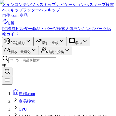
メインコンテンツへスキップ
ナビゲーションへスキップ
検索
へスキップ
フッターへスキップ
自作.com 商品
β版
PC構成ビルダー
商品・パーツ検索
人気ランキング
パーツ比
較ガイド
PCを組む
探す・比較
学ぶ
測る・最適化
相談・投稿
⌘K
自作.com
商品検索
CPU