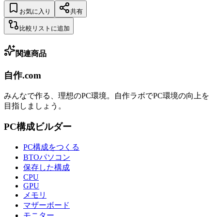
お気に入り
共有
比較リストに追加
関連商品
自作.com
みんなで作る、理想のPC環境
。
自作ラボ
でPC環境の向上を
目指しましょう。
PC構成ビルダー
PC構成をつくる
BTOパソコン
保存した構成
CPU
GPU
メモリ
マザーボード
モニター