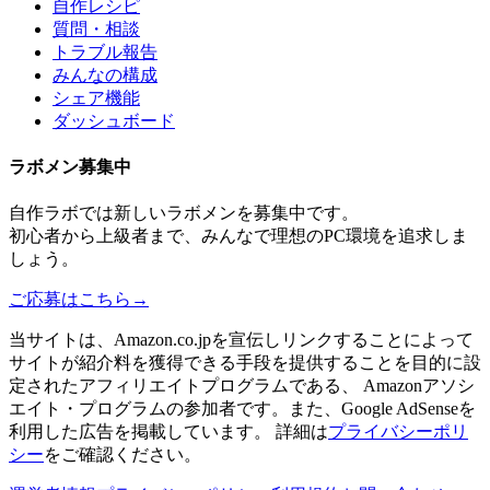
自作レシピ
質問・相談
トラブル報告
みんなの構成
シェア機能
ダッシュボード
ラボメン
募集中
自作ラボ
では新しい
ラボメン
を募集中です。
初心者から上級者まで、みんなで理想のPC環境を追求しま
しょう。
ご応募はこちら
→
当サイトは、Amazon.co.jpを宣伝しリンクすることによって
サイトが紹介料を獲得できる手段を提供することを目的に設
定されたアフィリエイトプログラムである、 Amazonアソシ
エイト・プログラムの参加者です。また、Google AdSenseを
利用した広告を掲載しています。 詳細は
プライバシーポリ
シー
をご確認ください。