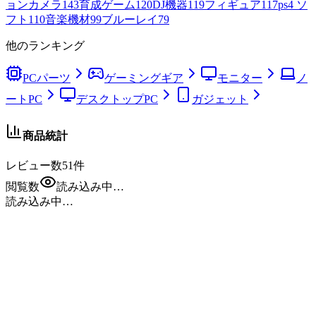
ョンカメラ
143
育成ゲーム
120
DJ機器
119
フィギュア
117
ps4 ソ
フト
110
音楽機材
99
ブルーレイ
79
他のランキング
PCパーツ
ゲーミングギア
モニター
ノ
ートPC
デスクトップPC
ガジェット
商品統計
レビュー数
51
件
閲覧数
読み込み中…
読み込み中…