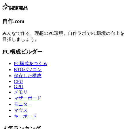
関連商品
自作.com
みんなで作る、理想のPC環境
。
自作ラボ
でPC環境の向上を
目指しましょう。
PC構成ビルダー
PC構成をつくる
BTOパソコン
保存した構成
CPU
GPU
メモリ
マザーボード
モニター
マウス
キーボード
人気ランキング