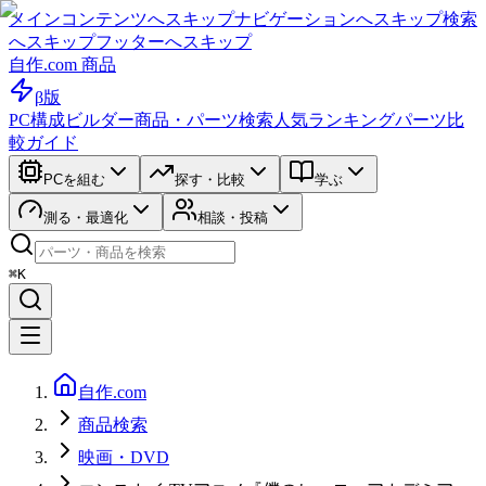
メインコンテンツへスキップ
ナビゲーションへスキップ
検索
へスキップ
フッターへスキップ
自作.com 商品
β版
PC構成ビルダー
商品・パーツ検索
人気ランキング
パーツ比
較ガイド
PCを組む
探す・比較
学ぶ
測る・最適化
相談・投稿
⌘K
自作.com
商品検索
映画・DVD