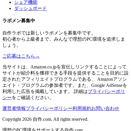
シェア機能
ダッシュボード
ラボメン
募集中
自作ラボ
では新しい
ラボメン
を募集中です。
初心者から上級者まで、みんなで理想のPC環境を追求しま
しょう。
ご応募はこちら
→
当サイトは、Amazon.co.jpを宣伝しリンクすることによって
サイトが紹介料を獲得できる手段を提供することを目的に設
定されたアフィリエイトプログラムである、 Amazonアソシ
エイト・プログラムの参加者です。また、Google AdSenseを
利用した広告を掲載しています。 詳細は
プライバシーポリ
シー
をご確認ください。
運営者情報
プライバシーポリシー
利用規約
お問い合わせ
Copyright 2026
自作.com
. All rights reserved.
理想のPC環境をサポートする自作.com