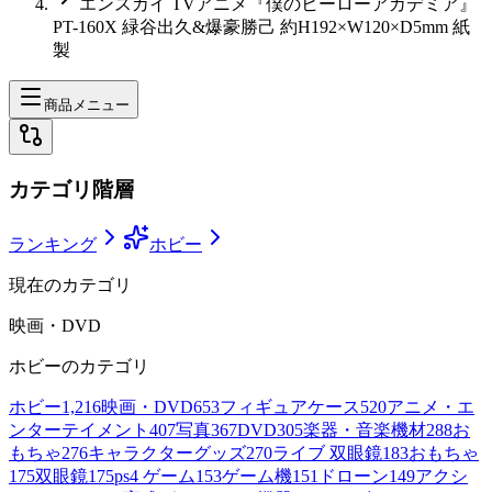
エンスカイ TVアニメ『僕のヒーローアカデミア』
PT-160X 緑谷出久&爆豪勝己 約H192×W120×D5mm 紙
製
商品メニュー
カテゴリ階層
ランキング
ホビー
現在のカテゴリ
映画・DVD
ホビー
のカテゴリ
ホビー
1,216
映画・DVD
653
フィギュアケース
520
アニメ・エ
ンターテイメント
407
写真
367
DVD
305
楽器・音楽機材
288
お
もちゃ
276
キャラクターグッズ
270
ライブ 双眼鏡
183
おもちゃ
175
双眼鏡
175
ps4 ゲーム
153
ゲーム機
151
ドローン
149
アクシ