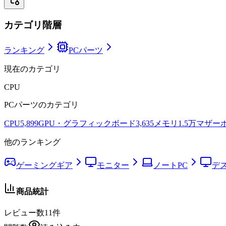
カテゴリ階層
ランキング
PCパーツ
現在のカテゴリ
CPU
PCパーツ
のカテゴリ
CPU
5,899
GPU・グラフィックボード
3,635
メモリ
1.5万
マザー
他のランキング
ゲーミングギア
モニター
ノートPC
デ
商品統計
レビュー数
11
件