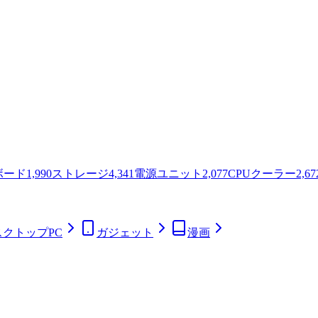
ボード
1,990
ストレージ
4,341
電源ユニット
2,077
CPUクーラー
2,67
スクトップPC
ガジェット
漫画