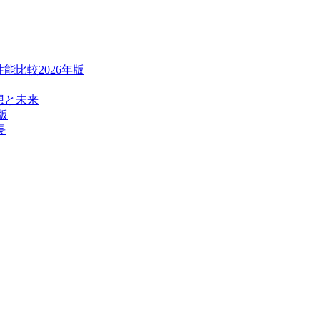
能比較2026年版
想と未来
年版
長