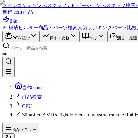
メインコンテンツへスキップ
ナビゲーションへスキップ
検索
自作.com 商品
β版
PC構成ビルダー
商品・パーツ検索
人気ランキング
パーツ比較
PCを組む
探す・比較
学ぶ
測る・最適
⌘K
自作.com
商品検索
CPU
Slingshot: AMD's Fight to Free an Industry from the Ruthles
商品メニュー