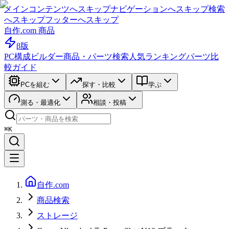
メインコンテンツへスキップ
ナビゲーションへスキップ
検索
へスキップ
フッターへスキップ
自作.com 商品
β版
PC構成ビルダー
商品・パーツ検索
人気ランキング
パーツ比
較ガイド
PCを組む
探す・比較
学ぶ
測る・最適化
相談・投稿
⌘K
自作.com
商品検索
ストレージ