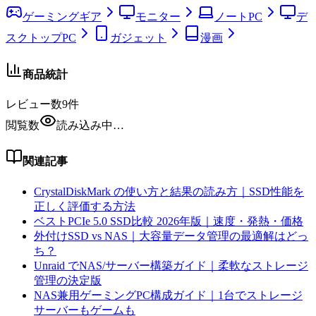
ゲーミングギア
モニター
ノートPC
デ
スクトップPC
ガジェット
漫画
商品統計
レビュー数
9
件
閲覧数
読み込み中…
関連記事
CrystalDiskMark の使い方と結果の読み方｜SSD性能を
正しく評価する方法
ベストPCIe 5.0 SSD比較 2026年版｜速度・発熱・価格
外付けSSD vs NAS｜大容量データ管理の最適解はどっ
ち？
Unraid でNAS/サーバー構築ガイド｜柔軟なストレージ
管理の決定版
NAS兼用ゲーミングPC構成ガイド｜1台でストレージ
サーバーもゲームも