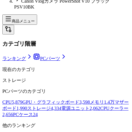
Canon Vlogカメラ PowerShot V10 ブラック
PSV10BK
商品メニュー
カテゴリ階層
ランキング
PCパーツ
現在のカテゴリ
ストレージ
PCパーツ
のカテゴリ
CPU
5,879
GPU・グラフィックボード
3,598
メモリ
1.4万
マザー
ボード
1,990
ストレージ
4,334
電源ユニット
2,062
CPUクーラー
2,656
PCケース
24
他のランキング