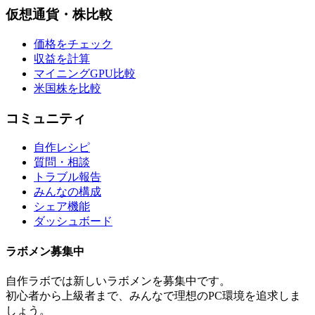
仮想通貨・株比較
価格をチェック
収益を計算
マイニングGPU比較
米国株を比較
コミュニティ
自作レシピ
質問・相談
トラブル報告
みんなの構成
シェア機能
ダッシュボード
ラボメン
募集中
自作ラボ
では新しい
ラボメン
を募集中です。
初心者から上級者まで、みんなで理想のPC環境を追求しま
しょう。