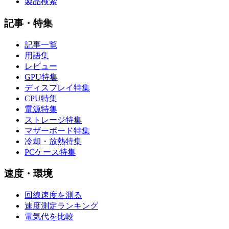
製品検索
記事・特集
記事一覧
用語集
レビュー
GPU特集
ディスプレイ特集
CPU特集
電源特集
ストレージ特集
マザーボード特集
冷却・放熱特集
PCケース特集
速度・環境
回線速度を測る
速度測定ランキング
電気代を比較