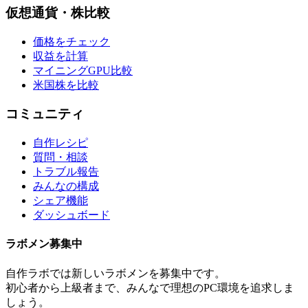
仮想通貨・株比較
価格をチェック
収益を計算
マイニングGPU比較
米国株を比較
コミュニティ
自作レシピ
質問・相談
トラブル報告
みんなの構成
シェア機能
ダッシュボード
ラボメン
募集中
自作ラボ
では新しい
ラボメン
を募集中です。
初心者から上級者まで、みんなで理想のPC環境を追求しま
しょう。