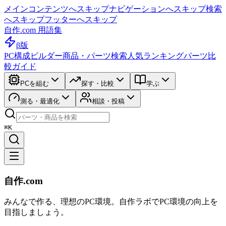
メインコンテンツへスキップ
ナビゲーションへスキップ
検索
へスキップ
フッターへスキップ
自作.com 用語集
β版
PC構成ビルダー
商品・パーツ検索
人気ランキング
パーツ比
較ガイド
PCを組む
探す・比較
学ぶ
測る・最適化
相談・投稿
⌘K
自作.com
みんなで作る、理想のPC環境
。
自作ラボ
でPC環境の向上を
目指しましょう。