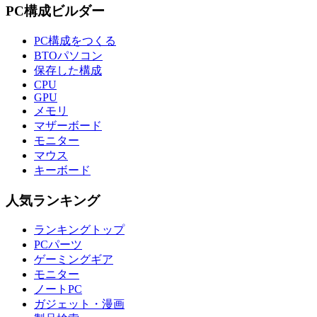
PC構成ビルダー
PC構成をつくる
BTOパソコン
保存した構成
CPU
GPU
メモリ
マザーボード
モニター
マウス
キーボード
人気ランキング
ランキングトップ
PCパーツ
ゲーミングギア
モニター
ノートPC
ガジェット・漫画