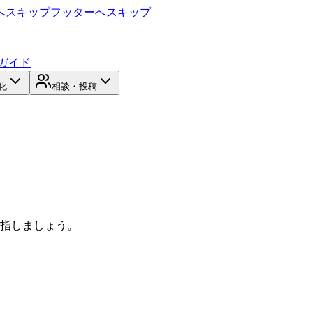
へスキップ
フッターへスキップ
ガイド
化
相談・投稿
目指しましょう。