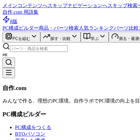
メインコンテンツへスキップ
ナビゲーションへスキップ
検索
自作.com 用語集
β版
PC構成ビルダー
商品・パーツ検索
人気ランキング
パーツ比較
PCを組む
探す・比較
学ぶ
測る・最適
⌘K
自作.com
みんなで作る、理想のPC環境
。
自作ラボ
でPC環境の向上を
PC構成ビルダー
PC構成をつくる
BTOパソコン