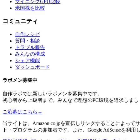
マイニングGPU比較
米国株を比較
コミュニティ
自作レシピ
質問・相談
トラブル報告
みんなの構成
シェア機能
ダッシュボード
ラボメン
募集中
自作ラボ
では新しい
ラボメン
を募集中です。
初心者から上級者まで、みんなで理想のPC環境を追求しまし
ご応募はこちら
→
当サイトは、Amazon.co.jpを宣伝しリンクすることに
ト・プログラムの参加者です。また、Google AdSenseを