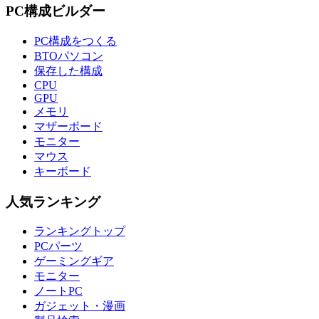
PC構成ビルダー
PC構成をつくる
BTOパソコン
保存した構成
CPU
GPU
メモリ
マザーボード
モニター
マウス
キーボード
人気ランキング
ランキングトップ
PCパーツ
ゲーミングギア
モニター
ノートPC
ガジェット・漫画