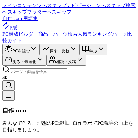
メインコンテンツへスキップ
ナビゲーションへスキップ
検索
へスキップ
フッターへスキップ
自作.com 用語集
β版
PC構成ビルダー
商品・パーツ検索
人気ランキング
パーツ比
較ガイド
PCを組む
探す・比較
学ぶ
測る・最適化
相談・投稿
⌘K
自作.com
みんなで作る、理想のPC環境
。
自作ラボ
でPC環境の向上を
目指しましょう。