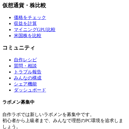
仮想通貨・株比較
価格をチェック
収益を計算
マイニングGPU比較
米国株を比較
コミュニティ
自作レシピ
質問・相談
トラブル報告
みんなの構成
シェア機能
ダッシュボード
ラボメン
募集中
自作ラボ
では新しい
ラボメン
を募集中です。
初心者から上級者まで、みんなで理想のPC環境を追求しま
しょう。