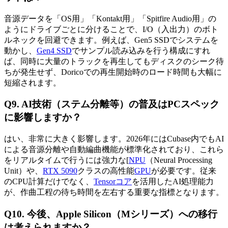
音源データを「OS用」「Kontakt用」「Spitfire Audio用」の
ようにドライブごとに分けることで、I/O（入出力）のボト
ルネックを回避できます。例えば、Gen5 SSDでシステムを
動かし、
Gen4 SSD
でサンプル読み込みを行う構成にすれ
ば、同時に大量のトラックを再生してもディスクのシーク待
ちが発生せず、Doricoでの再生開始時のロード時間も大幅に
短縮されます。
Q9. AI技術（ステム分離等）の普及はPCスペック
に影響しますか？
はい、非常に大きく影響します。2026年にはCubase内でもAI
による音源分離や自動編曲機能が標準化されており、これら
をリアルタイムで行うには強力な[
NPU
（Neural Processing
Unit）や、
RTX 5090
クラスの高性能
GPU
が必要です。従来
のCPU計算だけでなく、
Tensorコア
を活用したAI処理能力
が、作曲工程の待ち時間を左右する重要な指標となります。
Q10. 今後、Apple Silicon（Mシリーズ）への移行
は考えられますか？