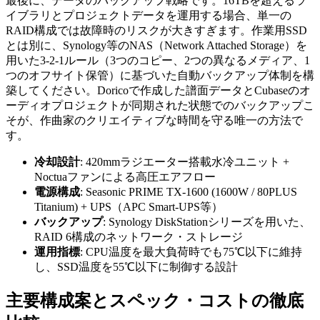
最後に、データのバックアップ戦略です。16TBを超えるラ
イブラリとプロジェクトデータを運用する場合、単一の
RAID構成では故障時のリスクが大きすぎます。作業用SSD
とは別に、Synology等のNAS（Network Attached Storage）を
用いた3-2-1ルール（3つのコピー、2つの異なるメディア、1
つのオフサイト保管）に基づいた自動バックアップ体制を構
築してください。Doricoで作成した譜面データとCubaseのオ
ーディオプロジェクトが同期された状態でのバックアップこ
そが、作曲家のクリエイティブな時間を守る唯一の方法で
す。
冷却設計
: 420mmラジエーター搭載水冷ユニット +
Noctuaファンによる高圧エアフロー
電源構成
: Seasonic PRIME TX-1600 (1600W / 80PLUS
Titanium) + UPS（APC Smart-UPS等）
バックアップ
: Synology DiskStationシリーズを用いた、
RAID 6構成のネットワーク・ストレージ
運用指標
: CPU温度を最大負荷時でも75℃以下に維持
し、SSD温度を55℃以下に制御する設計
主要構成案とスペック・コストの徹底