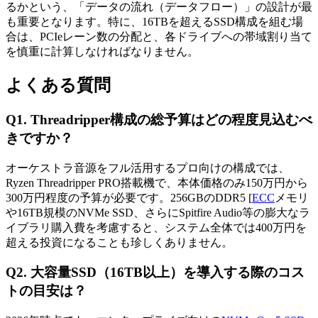
るかという、「データの流れ（データフロー）」の設計が最
も重要となります。特に、16TBを超えるSSD構成を組む場
合は、PCIeレーン数の分配と、各ドライブへの帯域割り当て
を慎重に計算しなければなりません。
よくある質問
Q1. Threadripper構成の総予算はどの程度見込むべ
きですか？
オーケストラ音源をフル活用するプロ向けの構成では、
Ryzen Threadripper PRO搭載機で、本体価格のみ150万円から
300万円程度の予算が必要です。256GBのDDR5 [
ECC
メモリ
や16TB規模のNVMe SSD、さらにSpitfire Audio等の膨大なラ
イブラリ購入費を考慮すると、システム全体では400万円を
超える投資になることも珍しくありません。
Q2. 大容量SSD（16TB以上）を導入する際のコス
トの目安は？