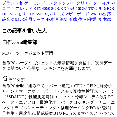
ブランド名 ゲーミングデスクトップPC クリエイター向け 54
コア 54スレッド RTX4060 8GB/RX50系 16GB独立GPU 64GB
DDR4メモリ 1TB SSD Xシリーズマザーボード Wi-Fi 6対応
静音冷却 水冷風ケース 4K動画編集 3D制作 AI作業 PC本体
この記事を書いた人
自作.com編集部
PCパーツ・ガジェット専門
自作PCパーツやガジェットの最新情報を発信中。実測デー
タに基づいた公平なランキングをお届けします。
専門分野
自作PC全般（組み立て・パーツ選定）
CPU・GPU性能分析
とベンチマーク
マザーボード・メモリ互換性検証
ストレージ
（SSD/HDD）性能測定
電源ユニット・冷却システム設計
PC
ケース・エアフロー最適化
オーバークロッキング・チューニ
ング
トラブルシューティング・修理
ゲーミングPC構成設計
予算別・用途別PC構成提案
BTO PCカスタマイズアドバイス