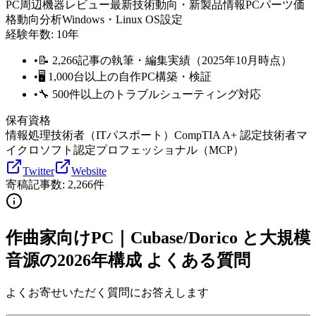
PC周辺機器レビュー
最新技術動向・新製品情報
PCパーツ価
格動向分析
Windows・Linux OS設定
経験年数:
10
年
•
📝 2,266記事の執筆・編集実績（2025年10月時点）
•
🖥️ 1,000台以上の自作PC構築・検証
•
🔧 500件以上のトラブルシューティング対応
保有資格
情報処理技術者（ITパスポート）
CompTIA A+ 認定技術者
マ
イクロソフト認定プロフェッショナル（MCP）
Twitter
Website
寄稿記事数:
2,266
件
作曲家向けPC｜Cubase/Dorico と大規模
音源の2026年構成 よくある質問
よくお寄せいただく質問にお答えします