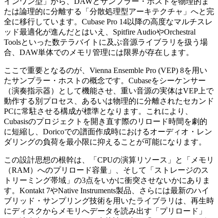
インワン型」から、DAWとサンプラー・ホストを物理的ま
たは論理的に分離する「分散処理型アーキテクチャ」へと完
全に移行しています。Cubase Pro 14以降の高度なマルチスレ
ッド最適化が進んだとはいえ、Spitfire AudioやOrchestral
Toolsといった数テラバイトに及ぶ音源ライブラリを扱う場
合、DAW単体でのメモリ管理には限界が存在します。
ここで重要となるのが、Vienna Ensemble Pro (VEP) 8を用い
たサンプラー・ホストの概念です。Cubaseをシーケンサー
（演奏指示器）として機能させ、重い音源の実体はVEP上で
動作する別プロセス、あるいは物理的に分離されたセカンド
PCに常駐させる構成が標準となります。これにより、
Cubasisのプロジェクトを開き直す際のリロード時間を劇的
に短縮し、Doricoでの譜面作成時におけるオーディオ・レン
ダリングの負荷を最小限に抑えることが可能になります。
この設計思想の根幹は、「CPUの演算リソース」と「メモリ
（RAM）へのプリロード容量」、そして「ストレージのス
トリーミング帯域」の3点をいかに衝突させないかにありま
す。Kontakt 7やNative Instruments製品、さらには最新のハイ
ブリッド・サンプリング技術を用いたライブラリは、再生時
にディスクからメモリへデータを読み出す「プリロード」