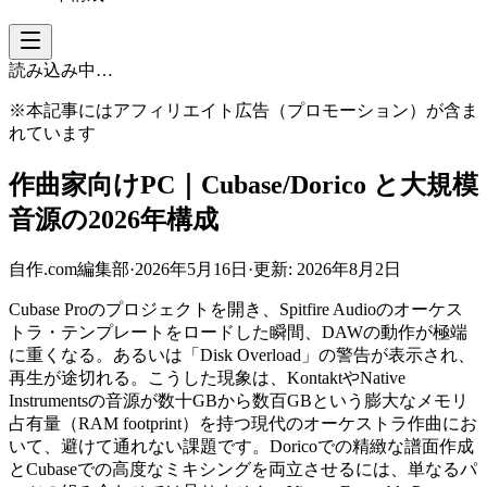
読み込み中…
※本記事にはアフィリエイト広告（プロモーション）が含ま
れています
作曲家向けPC｜Cubase/Dorico と大規模
音源の2026年構成
自作.com編集部
·
2026年5月16日
·
更新:
2026年8月2日
Cubase Proのプロジェクトを開き、Spitfire Audioのオーケス
トラ・テンプレートをロードした瞬間、DAWの動作が極端
に重くなる。あるいは「Disk Overload」の警告が表示され、
再生が途切れる。こうした現象は、KontaktやNative
Instrumentsの音源が数十GBから数百GBという膨大なメモリ
占有量（RAM footprint）を持つ現代のオーケストラ作曲にお
いて、避けて通れない課題です。Doricoでの精緻な譜面作成
とCubaseでの高度なミキシングを両立させるには、単なるパ