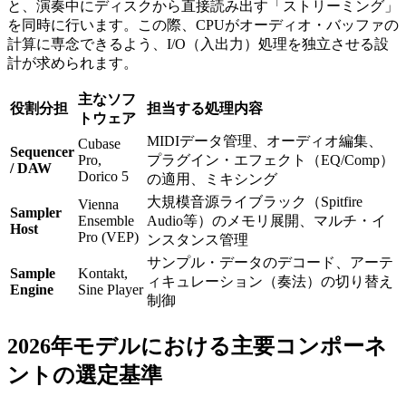
と、演奏中にディスクから直接読み出す「ストリーミング」
を同時に行います。この際、CPUがオーディオ・バッファの
計算に専念できるよう、I/O（入出力）処理を独立させる設
計が求められます。
主なソフ
役割分担
担当する処理内容
トウェア
MIDIデータ管理、オーディオ編集、
Cubase
Sequencer
Pro,
プラグイン・エフェクト（EQ/Comp）
/ DAW
Dorico 5
の適用、ミキシング
大規模音源ライブラック（Spitfire
Vienna
Sampler
Ensemble
Audio等）のメモリ展開、マルチ・イ
Host
Pro (VEP)
ンスタンス管理
サンプル・データのデコード、アーテ
Sample
Kontakt,
ィキュレーション（奏法）の切り替え
Engine
Sine Player
制御
2026年モデルにおける主要コンポーネ
ントの選定基準