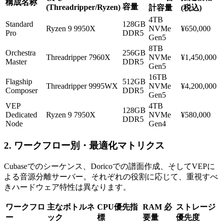
構成名称
容量
(Threadripper/Ryzen)
計容量
(税込)
4TB
Standard
128GB
Ryzen 9 9950X
NVMe
¥650,000
Pro
DDR5
Gen5
8TB
Orchestra
256GB
Threadripper 7960X
NVMe
¥1,450,000
Master
DDR5
Gen5
16TB
Flagship
512GB
Threadripper 9995WX
NVMe
¥4,200,000
Composer
DDR5
Gen5
VEP
4TB
128GB
Dedicated
Ryzen 9 7950X
NVMe
¥580,000
DDR5
Node
Gen4
2. ワークフロー別・最適化マトリクス
Cubaseでのシーケンス、Doricoでの譜面作成、そしてVEPに
よる音源分離サーバー。それぞれの役割に応じて、重視すべ
きハードウェア特性は異なります。
ワークフロ
主なボトルネ
CPU優先指
RAM 必
ストレージ
ー
ック
標
要量
優先度