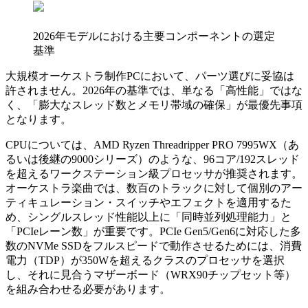
2026年モデルにおける主要コンポーネントの選定
基準
大規模オーケストラ制作PCにおいて、パーツ選びに妥協は
許されません。2026年の基準では、単なる「高性能」ではな
く、「膨大なスレッド数とメモリ帯域の確保」が最優先事項
となります。
CPUについては、AMD Ryzen Threadripper PRO 7995WX（あ
るいは後継の9000シリーズ）のような、96コア/192スレッド
を超えるワークステーション級プロセッサが推奨されます。
オーケストラ楽曲では、数百のトラックに対して個別のアー
ティキュレーション・スイッチやエフェクトを適用するた
め、シングルスレッド性能以上に「同時並列処理能力」と
「PCIeレーン数」が重要です。PCIe Gen5/Gen6に対応した多
数のNVMe SSDをフルスピードで動作させるためには、消費
電力（TDP）が350Wを超えるクラスのプロセッサを選択
し、それに見合うマザーボード（WRX90チップセット等）
を組み合わせる必要があります。