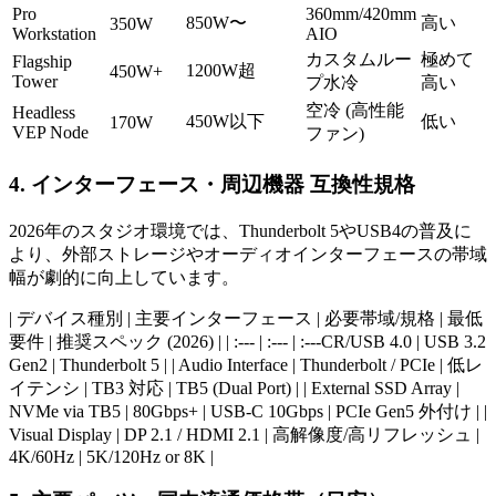
Pro
360mm/420mm
850W〜
高い
350W
Workstation
AIO
カスタムルー
極めて
Flagship
1200W超
450W+
Tower
プ水冷
高い
空冷 (高性能
Headless
450W以下
低い
170W
VEP Node
ファン)
4. インターフェース・周辺機器 互換性規格
2026年のスタジオ環境では、Thunderbolt 5やUSB4の普及に
より、外部ストレージやオーディオインターフェースの帯域
幅が劇的に向上しています。
| デバイス種別 | 主要インターフェース | 必要帯域/規格 | 最低
要件 | 推奨スペック (2026) | | :--- | :--- | :---CR/USB 4.0 | USB 3.2
Gen2 | Thunderbolt 5 | | Audio Interface | Thunderbolt / PCIe | 低レ
イテンシ | TB3 対応 | TB5 (Dual Port) | | External SSD Array |
NVMe via TB5 | 80Gbps+ | USB-C 10Gbps | PCIe Gen5 外付け | |
Visual Display | DP 2.1 / HDMI 2.1 | 高解像度/高リフレッシュ |
4K/60Hz | 5K/120Hz or 8K |