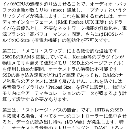
イバがCPUの処理を割り込ませることで、オーディオ・バッ
ファの更新が数ミリ秒（msec）遅延し、「プチッ」というク
リックノイズが発生します。これを回避するためには、オー
ディオインターフェース（RME Fireface UFX III等）のドラ
イバを最優先とし、不要なネットワーク機能の無効化や、電
源プランの「高パフォーマンス」固定、さらにはBIOSレベ
ルでのC-State（省電力機能）の無効化が不可欠です。
第二に、「メモリ・スワップ」による致命的な遅延です。
256GBのRAMを搭載していても、Kontakt等のプラグインが
物理メモリを超えて仮想メモリ（SSD上のページファイル）
を使用し始めた瞬間、オーケストラの演奏は不可能です。
SSDの書き込み速度がどれほど高速であっても、RAMのナ
ノ秒単位のアクセスには遠く及びません。これを防ぐには、
各音源ライブラリの「Preload Size」を適切に設定し、物理メ
モリ内に全アーティキュレーションのデータが収まるよう計
算して設計する必要があります。
第三は、「ストレージ・バスの競合」です。16TBものSSD
を搭載する場合、すべてを一つのコントローラーに集中させ
ると、データの読み出し待ち（I/O Wait）が発生します。特
に、オーケストラ音源のストリーミングと、DAWによるマ