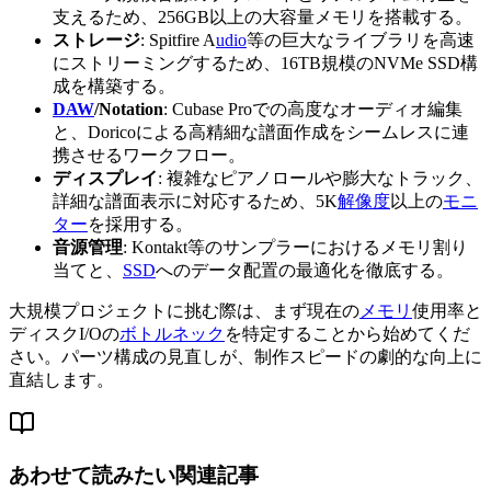
支えるため、256GB以上の大容量メモリを搭載する。
ストレージ
: Spitfire A
udio
等の巨大なライブラリを高速
にストリーミングするため、16TB規模のNVMe SSD構
成を構築する。
DAW
/Notation
: Cubase Proでの高度なオーディオ編集
と、Doricoによる高精細な譜面作成をシームレスに連
携させるワークフロー。
ディスプレイ
: 複雑なピアノロールや膨大なトラック、
詳細な譜面表示に対応するため、5K
解像度
以上の
モニ
ター
を採用する。
音源管理
: Kontakt等のサンプラーにおけるメモリ割り
当てと、
SSD
へのデータ配置の最適化を徹底する。
大規模プロジェクトに挑む際は、まず現在の
メモリ
使用率と
ディスクI/Oの
ボトルネック
を特定することから始めてくだ
さい。パーツ構成の見直しが、制作スピードの劇的な向上に
直結します。
あわせて読みたい関連記事