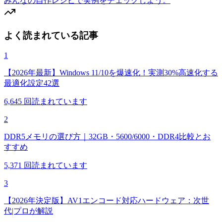
みんなの自作レシピで実例をチェックしよう。
よく読まれている記事
1
【2026年最新】Windows 11/10を爆速化！実測30%高速化する
最適化設定42選
6,645
回読まれています
2
DDR5メモリの選び方｜32GB・5600/6000・DDR4比較とお
すすめ
5,371
回読まれています
3
【2026年決定版】AV1エンコード対応ハードウェア：次世
代|プロが解説