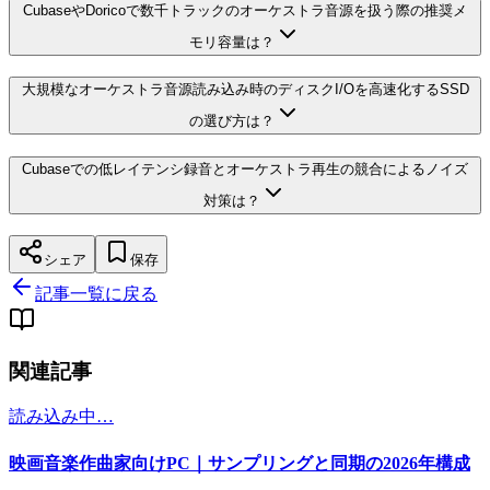
CubaseやDoricoで数千トラックのオーケストラ音源を扱う際の推奨メ
モリ容量は？
大規模なオーケストラ音源読み込み時のディスクI/Oを高速化するSSD
の選び方は？
Cubaseでの低レイテンシ録音とオーケストラ再生の競合によるノイズ
対策は？
シェア
保存
記事一覧に戻る
関連記事
読み込み中…
映画音楽作曲家向けPC｜サンプリングと同期の2026年構成