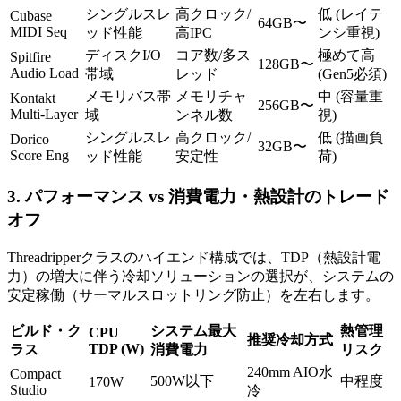
シングルスレ
高クロック/
低 (レイテ
Cubase
64GB〜
MIDI Seq
ッド性能
高IPC
ンシ重視)
ディスクI/O
コア数/多ス
極めて高
Spitfire
128GB〜
Audio Load
帯域
レッド
(Gen5必須)
メモリバス帯
メモリチャ
中 (容量重
Kontakt
256GB〜
Multi-Layer
域
ンネル数
視)
シングルスレ
高クロック/
低 (描画負
Dorico
32GB〜
Score Eng
ッド性能
安定性
荷)
3. パフォーマンス vs 消費電力・熱設計のトレード
オフ
Threadripperクラスのハイエンド構成では、TDP（熱設計電
力）の増大に伴う冷却ソリューションの選択が、システムの
安定稼働（サーマルスロットリング防止）を左右します。
ビルド・ク
システム最大
熱管理
CPU
推奨冷却方式
TDP (W)
ラス
消費電力
リスク
240mm AIO水
Compact
500W以下
中程度
170W
Studio
冷