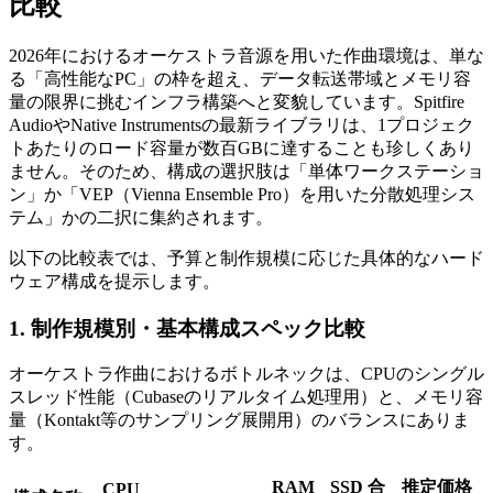
比較
2026年におけるオーケストラ音源を用いた作曲環境は、単な
る「高性能なPC」の枠を超え、データ転送帯域とメモリ容
量の限界に挑むインフラ構築へと変貌しています。Spitfire
AudioやNative Instrumentsの最新ライブラリは、1プロジェク
トあたりのロード容量が数百GBに達することも珍しくあり
ません。そのため、構成の選択肢は「単体ワークステーショ
ン」か「VEP（Vienna Ensemble Pro）を用いた分散処理シス
テム」かの二択に集約されます。
以下の比較表では、予算と制作規模に応じた具体的なハード
ウェア構成を提示します。
1. 制作規模別・基本構成スペック比較
オーケストラ作曲におけるボトルネックは、CPUのシングル
スレッド性能（Cubaseのリアルタイム処理用）と、メモリ容
量（Kontakt等のサンプリング展開用）のバランスにありま
す。
RAM
SSD 合
推定価格
CPU