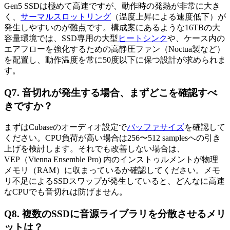
Gen5 SSDは極めて高速ですが、動作時の発熱が非常に大き
く、
サーマルスロットリング
（温度上昇による速度低下）が
発生しやすいのが難点です。構成案にあるような16TBの大
容量環境では、SSD専用の大型
ヒートシンク
や、ケース内の
エアフローを強化するための高静圧ファン（Noctua製など）
を配置し、動作温度を常に50度以下に保つ設計が求められま
す。
Q7. 音切れが発生する場合、まずどこを確認すべ
きですか？
まずはCubaseのオーディオ設定で
バッファサイズ
を確認して
ください。CPU負荷が高い場合は256〜512 samplesへの引き
上げを検討します。それでも改善しない場合は、
VEP（Vienna Ensemble Pro) 内のインストゥルメントが物理
メモリ（RAM）に収まっているか確認してください。メモ
リ不足によるSSDスワップが発生していると、どんなに高速
なCPUでも音切れは防げません。
Q8. 複数のSSDに音源ライブラリを分散させるメリ
ットは？