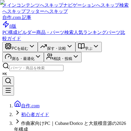
メインコンテンツへスキップ
ナビゲーションへスキップ
検索
へスキップ
フッターへスキップ
自作.com 記事
β版
PC構成ビルダー
商品・パーツ検索
人気ランキング
パーツ比
較ガイド
PCを組む
探す・比較
学ぶ
測る・最適化
相談・投稿
⌘K
自作.com
初心者ガイド
作曲家向けPC｜Cubase/Dorico と大規模音源の2026
年構成