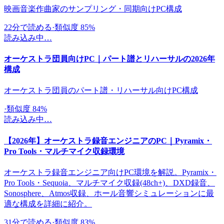
映画音楽作曲家のサンプリング・同期向けPC構成
22
分で読める
·
類似度 85%
読み込み中…
オーケストラ団員向けPC｜パート譜とリハーサルの2026年
構成
オーケストラ団員のパート譜・リハーサル向けPC構成
·
類似度 84%
読み込み中…
【2026年】オーケストラ録音エンジニアのPC｜Pyramix・
Pro Tools・マルチマイク収録環境
オーケストラ録音エンジニア向けPC環境を解説。Pyramix・
Pro Tools・Sequoia、マルチマイク収録(48ch+)、DXD録音、
Sonosphere、Atmos収録、ホール音響シミュレーションに最
適な構成を詳細に紹介。
31
分で読める
·
類似度 83%