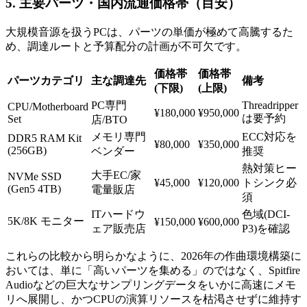
5. 主要パーツ・国内流通価格帯（目安）
大規模音源を扱うPCは、パーツの単価が極めて高騰するた
め、調達ルートと予算配分の計画が不可欠です。
価格帯
価格帯
パーツカテゴリ
主な調達先
備考
(下限)
(上限)
PC専門
Threadripper
CPU/Motherboard
¥180,000
¥950,000
は要予約
Set
店/BTO
メモリ専門
ECC対応を
DDR5 RAM Kit
¥80,000
¥350,000
(256GB)
ベンダー
推奨
熱対策ヒー
大手EC/家
NVMe SSD
¥45,000
¥120,000
トシンク必
(Gen5 4TB)
電量販店
須
ITハードウ
色域(DCI-
5K/8K モニター
¥150,000
¥600,000
ェア販売店
P3)を確認
これらの比較から明らかなように、2026年の作曲環境構築に
おいては、単に「高いパーツを集める」のではなく、Spitfire
Audioなどの巨大なサンプリングデータをいかに高速にメモ
リへ展開し、かつCPUの演算リソースを枯渇させずに維持す