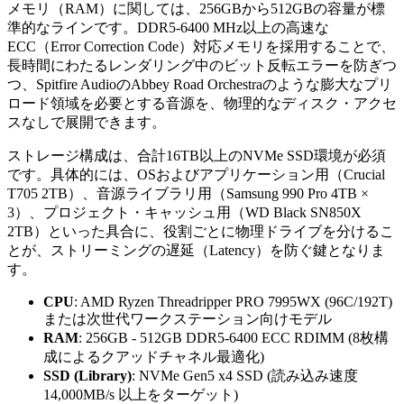
メモリ（RAM）に関しては、256GBから512GBの容量が標
準的なラインです。DDR5-6400 MHz以上の高速な
ECC（Error Correction Code）対応メモリを採用することで、
長時間にわたるレンダリング中のビット反転エラーを防ぎつ
つ、Spitfire AudioのAbbey Road Orchestraのような膨大なプリ
ロード領域を必要とする音源を、物理的なディスク・アクセ
スなしで展開できます。
ストレージ構成は、合計16TB以上のNVMe SSD環境が必須
です。具体的には、OSおよびアプリケーション用（Crucial
T705 2TB）、音源ライブラリ用（Samsung 990 Pro 4TB ×
3）、プロジェクト・キャッシュ用（WD Black SN850X
2TB）といった具合に、役割ごとに物理ドライブを分けるこ
とが、ストリーミングの遅延（Latency）を防ぐ鍵となりま
す。
CPU
: AMD Ryzen Threadripper PRO 7995WX (96C/192T)
または次世代ワークステーション向けモデル
RAM
: 256GB - 512GB DDR5-6400 ECC RDIMM (8枚構
成によるクアッドチャネル最適化)
SSD (Library)
: NVMe Gen5 x4 SSD (読み込み速度
14,000MB/s 以上をターゲット)