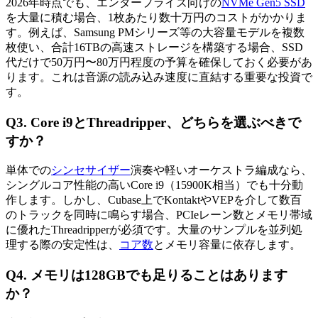
2026年時点でも、エンタープライズ向けの
NVMe Gen5 SSD
を大量に積む場合、1枚あたり数十万円のコストがかかりま
す。例えば、Samsung PMシリーズ等の大容量モデルを複数
枚使い、合計16TBの高速ストレージを構築する場合、SSD
代だけで50万円〜80万円程度の予算を確保しておく必要があ
ります。これは音源の読み込み速度に直結する重要な投資で
す。
Q3. Core i9とThreadripper、どちらを選ぶべきで
すか？
単体での
シンセサイザー
演奏や軽いオーケストラ編成なら、
シングルコア性能の高いCore i9（15900K相当）でも十分動
作します。しかし、Cubase上でKontaktやVEPを介して数百
のトラックを同時に鳴らす場合、PCIeレーン数とメモリ帯域
に優れたThreadripperが必須です。大量のサンプルを並列処
理する際の安定性は、
コア数
とメモリ容量に依存します。
Q4. メモリは128GBでも足りることはあります
か？