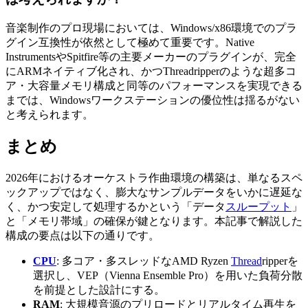
音楽制作のプロ現場においては、Windows/x86環境でのプラ
グイン互換性が依然として極めて重要です。Native
InstrumentsやSpitfire等の主要メーカーのプラグインが、完全
にARMネイティブ化され、かつThreadripperのような超多コ
ア・大容量メモリ構成と同等のパフォーマンスを実現できる
までは、Windowsワークステーションの優位性は揺るがない
と考えられます。
まとめ
2026年におけるオーケストラ作曲環境の構築は、単なるスペ
ックアップではなく、膨大なサンプルデータをいかに遅延な
く、かつ安定して処理するかという「データ
スループット
」
と「メモリ帯域」の確保が鍵となります。本記事で解説した
構成の要点は以下の通りです。
CPU
: 多コア・多スレッドなAMD Ryzen
Thread
ripperを
選択し、VEP（Vienna Ensemble Pro）を用いた負荷分散
を前提とした設計にする。
RAM
: 大規模音源のプリロードとリアルタイム再生を