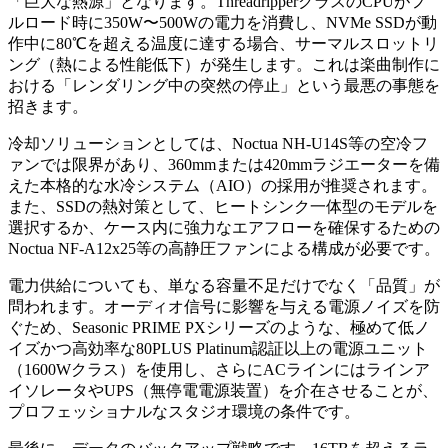
「巨大な熱源」となります。ThreadripperクラスのCPUがフ
ルロード時に350W〜500Wの電力を消費し、NVMe SSDが動
作中に80℃を超える温度に達する場合、サーマルスロットリ
ング（熱による性能低下）が発生します。これは楽曲制作に
おける「レンダリング中の突然の停止」という最悪の事態を
招きます。
冷却ソリューションとしては、Noctua NH-U14S等の空冷フ
ァンでは限界があり、360mmまたは420mmラジエーターを備
えた本格的な水冷システム（AIO）の採用が推奨されます。
また、SSDの熱対策として、ヒートシンク一体型のモデルを
選択するか、ケース内に強力なエアフローを確保するための
Noctua NF-A12x25等の高静圧ファンによる構成が必要です。
電力供給についても、単なる容量不足だけでなく「品質」が
問われます。オーディオ信号に影響を与える電源ノイズを防
ぐため、Seasonic PRIME PXシリーズのような、極めて低ノ
イズかつ高効率な80PLUS Platinum認証以上の電源ユニット
（1600Wクラス）を使用し、さらにACラインにはラインア
イソレータやUPS（無停電電源装置）を介在させることが、
プロフェッショナルなスタジオ環境の条件です。