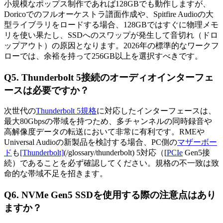
小規模なポップス制作であれば128GBでも動作しますが、
Doricoでのフルオーケストラ譜面作成や、Spitfire Audioの大
型ライブラリをロードする場合、128GBではすぐに物理メモ
リを使い果たし、SSDへのスワップが発生して音切れ（ドロ
ップアウト）の原因となります。2026年の標準的なワークフ
ローでは、余裕を持って256GB以上を選択すべきです。
Q5. Thunderbolt 5接続のオーディオインターフェ
ースは必要ですか？
次世代の
Thunderbolt 5規格
に対応したインターフェースは、
最大80Gbpsの帯域を持つため、多チャンネルの同時録音や
高解像度データの転送において非常に有利です。RMEや
Universal Audioの新製品を検討する場合、PC側の
マザーボー
ド
も
[Thunderbolt]
(/glossary/thunderbolt) 5対応（[
PCIe
Gen5接
続）であることを必ず確認してください。規格の不一致は致
命的な帯域不足を招きます。
Q6. NVMe Gen5 SSDを使用する際の注意点はあり
ますか？