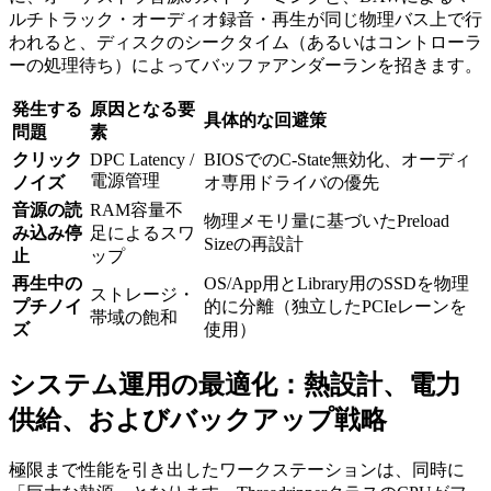
ルチトラック・オーディオ録音・再生が同じ物理バス上で行
われると、ディスクのシークタイム（あるいはコントローラ
ーの処理待ち）によってバッファアンダーランを招きます。
発生する
原因となる要
具体的な回避策
問題
素
クリック
DPC Latency /
BIOSでのC-State無効化、オーディ
電源管理
ノイズ
オ専用ドライバの優先
音源の読
RAM容量不
物理メモリ量に基づいたPreload
み込み停
足によるスワ
Sizeの再設計
止
ップ
再生中の
OS/App用とLibrary用のSSDを物理
ストレージ・
プチノイ
的に分離（独立したPCIeレーンを
帯域の飽和
ズ
使用）
システム運用の最適化：熱設計、電力
供給、およびバックアップ戦略
極限まで性能を引き出したワークステーションは、同時に