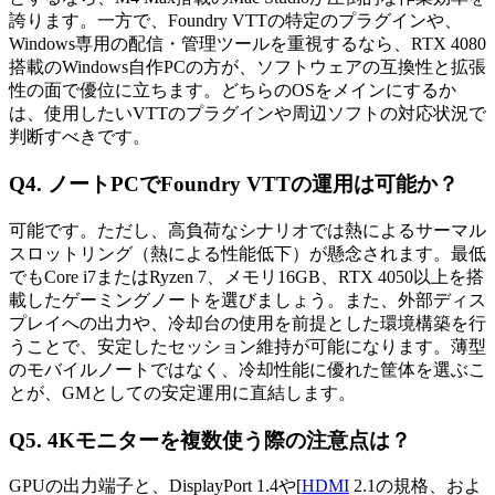
誇ります。一方で、Foundry VTTの特定のプラグインや、
Windows専用の配信・管理ツールを重視するなら、RTX 4080
搭載のWindows自作PCの方が、ソフトウェアの互換性と拡張
性の面で優位に立ちます。どちらのOSをメインにするか
は、使用したいVTTのプラグインや周辺ソフトの対応状況で
判断すべきです。
Q4. ノートPCでFoundry VTTの運用は可能か？
可能です。ただし、高負荷なシナリオでは熱によるサーマル
スロットリング（熱による性能低下）が懸念されます。最低
でもCore i7またはRyzen 7、メモリ16GB、RTX 4050以上を搭
載したゲーミングノートを選びましょう。また、外部ディス
プレイへの出力や、冷却台の使用を前提とした環境構築を行
うことで、安定したセッション維持が可能になります。薄型
のモバイルノートではなく、冷却性能に優れた筐体を選ぶこ
とが、GMとしての安定運用に直結します。
Q5. 4Kモニターを複数使う際の注意点は？
GPUの出力端子と、DisplayPort 1.4や[
HDMI
2.1の規格、およ