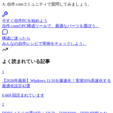
A:
自作.comコミュニティで質問してみましょう。
今すぐ自作PCを始めよう
自作.comのPC構成ツールで、最適なパーツを選ぼう。
構成に迷ったら
みんなの自作レシピで実例をチェックしよう。
よく読まれている記事
1
【2026年最新】Windows 11/10を爆速化！実測30%高速化する
最適化設定42選
6,669
回読まれています
2