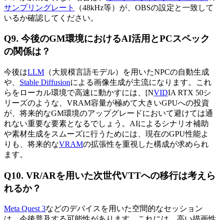
サンプリングレート
（48kHz等）が、OBSの設定と一致して
いるか確認してください。
Q9. 今後のGM環境におけるAI活用とPCスペック
の関係は？
今後は
LLM
（大規模言語モデル）を用いたNPCの自動生成
や、
Stable Diffusion
による画像生成が主流になります。これ
らをローカル環境で高速に動かすには、[N
VID
IA RTX 50シ
リーズのような、VRAM容量が極めて大きいGPUへの投資
が、将来的なGM環境のアップグレードにおいて避けては通
れない重要な要素となるでしょう。AIによるシナリオ補助
や素材生成をスムーズに行うためには、現在のGPU性能よ
りも、将来的な
VRAM
の拡張性を重視した構成が求められ
ます。
Q10. VR/ARを用いた次世代VTTへの移行は考えら
れるか？
Meta Quest 3
などのデバイスを用いた空間的なセッション
は、今後普及する可能性があります。これには、高い描画性