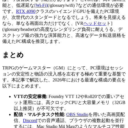
能と、低遅延な
[Wi-Fi]
(/glossary/wifi) 7などの通信環境が必要
です。
RTX 4090
クラスのハイエンドGPUを備えたPC環境
が、次世代のスタンダードとなるでしょう。将来を見据える
なら、単なる画面出力だけでなく、[VR
ヘッドセッ
ト]
(/glossary/headset)の高度なレンダリング負荷に耐えうる、デ
スクトップ級の強力な演算能力と、高速なデータ転送規格を
備えたPC構成を推奨します。
まとめ
TRPGのゲームマスター（GM）にとって、PC環境はセッシ
ョンの安定性と物語の没入感を左右する極めて重要な基盤で
す。本記事で解説した、2026年における最適な構成の要点を
以下にまとめます。
VTTの安定稼働
: Foundry VTT 12やRoll20での重いアセ
ット運用には、高クロックCPUと大容量メモリ（32GB
以上推奨）が不可欠です。
配信・マルチタスク性能
:
OBS Studio
を用いた高画質配
信、
Discord
での音声通話、ブラウザの複数起動を並行
するには、Mac Studio M4 Maxのようなマルチコア性能