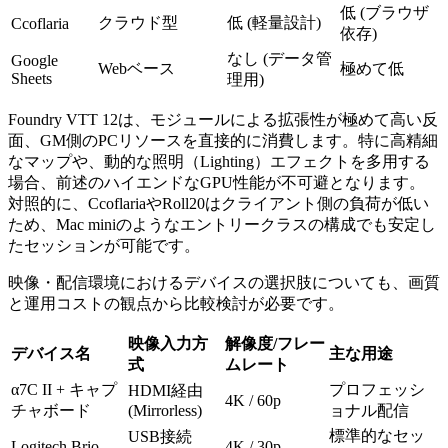
低 (ブラウザ
クラウド型
低 (軽量設計)
Ccoflaria
依存)
なし (データ管
Google
Webベース
極めて低
Sheets
理用)
Foundry VTT 12は、モジュールによる拡張性が極めて高い反
面、GM側のPCリソースを直接的に消費します。特に高精細
なマップや、動的な照明（Lighting）エフェクトを多用する
場合、前述のハイエンドなGPU性能が不可避となります。
対照的に、CcoflariaやRoll20はクライアント側の負荷が低い
ため、Mac miniのようなエントリークラスの構成でも安定し
たセッションが可能です。
映像・配信環境におけるデバイスの選択肢についても、画質
と運用コストの観点から比較検討が必要です。
映像入力方
解像度/フレー
デバイス名
主な用途
式
ムレート
α7C II + キャプ
プロフェッシ
HDMI経由
4K / 60p
チャボード
(Mirrorless)
ョナル配信
標準的なセッ
USB接続
Logitech Brio
4K / 30p