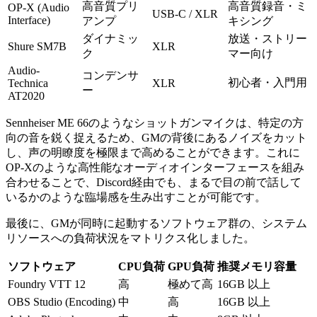
高音質プリ
高音質録音・ミ
OP-X (Audio
USB-C / XLR
Interface)
アンプ
キシング
ダイナミッ
放送・ストリー
Shure SM7B
XLR
ク
マー向け
Audio-
コンデンサ
初心者・入門用
Technica
XLR
ー
AT2020
Sennheiser ME 66のようなショットガンマイクは、特定の方
向の音を鋭く捉えるため、GMの背後にあるノイズをカット
し、声の明瞭度を極限まで高めることができます。これに
OP-Xのような高性能なオーディオインターフェースを組み
合わせることで、Discord経由でも、まるで目の前で話して
いるかのような臨場感を生み出すことが可能です。
最後に、GMが同時に起動するソフトウェア群の、システム
リソースへの負荷状況をマトリクス化しました。
ソフトウェア
CPU負荷
GPU負荷
推奨メモリ容量
Foundry VTT 12
高
極めて高
16GB 以上
OBS Studio (Encoding)
中
高
16GB 以上