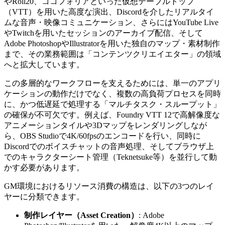
やRoll20、ココフォリアといった仮想テーブルトップ
（VTT）を用いた高度な演出、Discordを介したリアルタイ
ムな音声・映像コミュニケーション、さらにはYouTube Live
やTwitchを用いたセッションのアーカイブ配信、そして
Adobe PhotoshopやIllustratorを用いた独自のマップ・素材制作
まで、その業務範囲は「コンテンツクリエイエター」の領域
へと拡大しています。
この多層的なワークフローを支えるためには、単一のアプリ
ケーションの動作だけでなく、複数の高負荷プロセスを同時
に、かつ低遅延で処理する「マルチタスク・スループット」
の確保が不可欠です。例えば、Foundry VTT 12で高解像度な
アニメーションタイルや3Dマップをレンダリングしなが
ら、OBS Studioで4K/60fpsのエンコードを行い、同時に
Discordでのボイスチャットの音声処理、そしてブラウザ上
でのキャラクターシート管理（Teknetsuke等）を並行して動
かす必要があります。
GM環境におけるリソース消費の構造は、以下の3つのレイ
ヤーに分類できます。
制作レイヤー（Asset Creation）
: Adobe