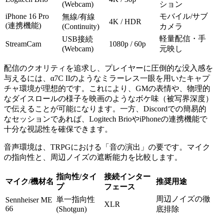
(Webcam)
ション
iPhone 16 Pro
モバイル/サブ
無線/有線
4K / HDR
(連携機能)
(Continuity)
カメラ
軽量配信・手
USB接続
StreamCam
1080p / 60p
(Webcam)
元映し
配信のクオリティを追求し、プレイヤーに圧倒的な没入感を
与えるには、α7C IIのようなミラーレス一眼を用いたキャプ
チャ環境が理想的です。これにより、GMの表情や、物理的
なダイスロールの様子を映画のようなボケ味（被写界深度）
で伝えることが可能になります。一方、Discordでの簡易的
なセッションであれば、Logitech BrioやiPhoneの連携機能で
十分な視認性を確保できます。
音声環境は、TRPGにおける「音の演出」の要です。マイク
の指向性と、周辺ノイズの遮断能力を比較します。
指向性/タイ
接続インター
マイク/機材名
推奨用途
プ
フェース
周辺ノイズの徹
単一指向性
Sennheiser ME
XLR
66
(Shotgun)
底排除