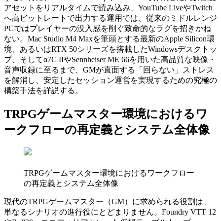
アセットをリアルタイムで読み込み、YouTube LiveやTwitch
へ高ビットレートで出力する運用では、従来のミドルレンジ
PCではプレイヤーの没入感を削ぐ致命的なラグを招きかね
ない。Mac Studio M4 Maxを筆頭とする最新のApple Silicon環
境、あるいはRTX 50シリーズを搭載したWindowsデスクトッ
プ、そしてα7C IIやSennheiser ME 66を用いた高品質な映像・
音声収録に至るまで、GMが直面する「回らない」ストレス
を解消し、安定したセッション運営を実現するための究極の
構築手法を詳説する。
TRPGゲームマスター環境におけるワ
ークフローの再定義とシステム全体像
TRPGゲームマスター環境におけるワークフロー
の再定義とシステム全体像
現代のTRPGゲームマスター（GM）に求められる役割は、
単なるシナリオの進行役にとどまりません。Foundry VTT 12