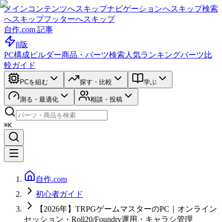
メインコンテンツへスキップ
ナビゲーションへスキップ
検索
へスキップ
フッターへスキップ
自作.com 記事
β版
PC構成ビルダー
商品・パーツ検索
人気ランキング
パーツ比
較ガイド
PCを組む
探す・比較
学ぶ
測る・最適化
相談・投稿
⌘K
自作.com
初心者ガイド
【2026年】TRPGゲームマスターのPC｜オンライン
セッション・Roll20/Foundry運用・キャラシ管理