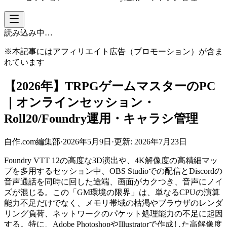
読み込み中…
※本記事にはアフィリエイト広告（プロモーション）が含ま
れています
【2026年】TRPGゲームマスターのPC
｜オンラインセッション・
Roll20/Foundry運用・キャラシ管理
自作.com編集部
·
2026年5月9日
·
更新:
2026年7月23日
Foundry VTT 12の高度な3D演出や、4K解像度の高精細マッ
プを多用するセッション中、OBS Studioでの配信とDiscordの
音声通話を同時に回した途端、画面がカクつき、音声にノイ
ズが混じる。この「GM環境の限界」は、単なるCPUの演算
能力不足だけでなく、メモリ帯域の枯渇やブラウザのレンダ
リング負荷、ネットワークのパケット処理能力の不足に起因
する。特に、Adobe PhotoshopやIllustratorで作成した高解像度