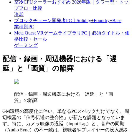
空冷CPUクーラーおすすめ 2026年版｜タワー型・トッ
プフロー比較
冷却
ブロックチェーン開発者PC｜Solidity+Foundry+Base
業種別PC
Meta Quest VRゲームライブラリPC｜必須タイトル・価
格比較・セール
ゲーミング
配信・録画・周辺機器における「遅
延」と「画質」の陥穽
配信・録画・周辺機器における「遅延」と「画
質」の陥穽
GM環境の高度化に伴い、単なるPCスペックだけでなく、周
辺機器の「信号伝送の整合性」が新たな課題となっていま
す。特に、カメラ映像の遅延（Input Lag）と、音声の同期
（Audio Sync）の不一致は、視聴者やプレイヤーの没入感を