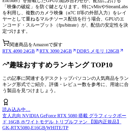
Encoder）を搭載したGPUの組み合わせが、配信における
「映像の破綻」を防ぐ鍵となります。特にvMixやStreamLabs
を利用し、複数のカメラ映像（α7C II等の外部入力）をレイ
ヤーとして重ねるマルチソース配信を行う場合、GPUのエ
ンコード・スループット（fps/bitrate）が、配信の安定性を決
定づけます。
関連商品をAmazonで探す
RTX 4090 24GB
RTX 3090 24GB
DDR5 メモリ 128GB
趣味おすすめランキング TOP10
この記事に関連する
デスクトップパソコン
の人気商品をラン
キング形式でご紹介。評価・レビュー数を参考に、用途に合
う製品を見つけましょう。
読み込み中…
玄人志向 NVIDIA GeForce RTX 5080 搭載 グラフィックボー
ド 16GB ホワイトモデル トリプルファン 【国内正規品】
GK-RTX5080-E16GB/WHITE/TP