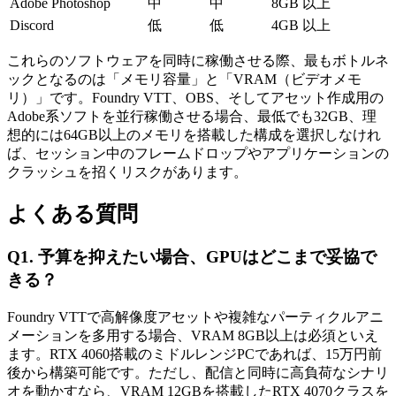
Adobe Photoshop
中
中
8GB 以上
Discord
低
低
4GB 以上
これらのソフトウェアを同時に稼働させる際、最もボトルネ
ックとなるのは「メモリ容量」と「VRAM（ビデオメモ
リ）」です。Foundry VTT、OBS、そしてアセット作成用の
Adobe系ソフトを並行稼働させる場合、最低でも32GB、理
想的には64GB以上のメモリを搭載した構成を選択しなけれ
ば、セッション中のフレームドロップやアプリケーションの
クラッシュを招くリスクがあります。
よくある質問
Q1. 予算を抑えたい場合、GPUはどこまで妥協で
きる？
Foundry VTTで高解像度アセットや複雑なパーティクルアニ
メーションを多用する場合、VRAM 8GB以上は必須といえ
ます。RTX 4060搭載のミドルレンジPCであれば、15万円前
後から構築可能です。ただし、配信と同時に高負荷なシナリ
オを動かすなら、VRAM 12GBを搭載したRTX 4070クラスを