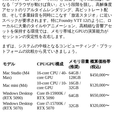
なる「ブラウザが動けば良い」という段階を脱し、高解像度
アセットのリアルタイムレンダリング、高ビットレート配
信、そして多重録音を同時にこなす「放送スタジオ」に近い
スペックが要求されます。特にFoundry VTT 12のように、ロ
ーカルに大量のタイルやアニメーション、高精細な音響アセ
ットを保持する環境では、メモリ帯域とGPUの演算能力が
セッションの安定性を左右します。
まずは、システムの中核となるコンピューティング・プラッ
トフォームの比較から見ていきましょう。
メモリ容量
概算価格帯
モデル
CPU/GPU構成
(推奨)
(税込)
Mac Studio (M4
16-core CPU / 40-
64GB /
¥450,000〜
Max)
core GPU
128GB
10-core CPU / 10-
16GB /
¥120,000〜
Mac mini (M4)
core GPU
32GB
Windows Desktop
Core i9-15900K /
¥650,000〜
64GB
(RTX 5090)
RTX 5090
Windows Desktop
Core i7-15700K /
¥320,000〜
32GB
(RTX 5070)
RTX 5070