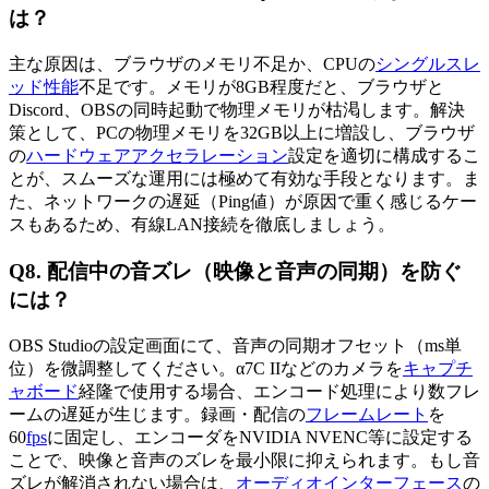
は？
主な原因は、ブラウザのメモリ不足か、CPUの
シングルスレ
ッド性能
不足です。メモリが8GB程度だと、ブラウザと
Discord、OBSの同時起動で物理メモリが枯渇します。解決
策として、PCの物理メモリを32GB以上に増設し、ブラウザ
の
ハードウェアアクセラレーション
設定を適切に構成するこ
とが、スムーズな運用には極めて有効な手段となります。ま
た、ネットワークの遅延（Ping値）が原因で重く感じるケー
スもあるため、有線LAN接続を徹底しましょう。
Q8. 配信中の音ズレ（映像と音声の同期）を防ぐ
には？
OBS Studioの設定画面にて、音声の同期オフセット（ms単
位）を微調整してください。α7C IIなどのカメラを
キャプチ
ャボード
経隆で使用する場合、エンコード処理により数フレ
ームの遅延が生じます。録画・配信の
フレームレート
を
60
fps
に固定し、エンコーダをNVIDIA NVENC等に設定する
ことで、映像と音声のズレを最小限に抑えられます。もし音
ズレが解消されない場合は、
オーディオインターフェース
の