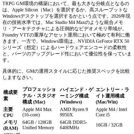
TRPG GM環境の構築において、最も大きな分岐点となるの
は、Apple Silicon（Mac）を選択するか、高スループットな
Windowsデスクトップを選択するかという点です。2026年現
在の技術水準では、Mac Studio M4 Maxのような統合メモ
リ・アーキテクチャによる圧倒的なビデオメモリ帯域が、
Foundry VTTの重厚なアセット運用において極めて有利に働
きます。一方で、Windows環境は、NVIDIA GeForce RTX 50
シリーズ（想定）によるハードウェアエンコードの柔軟性
と、パーツのアップグレード性において優位性を保っていま
す。
具体的に、GMの運用スタイルに応じた推奨スペックを比較
しますなさい。
プロフェッショ
ハイエンド・ゲ
エントリー・ラ
構成要
ナル・スタジオ
ーミング構成
イト運用構成
素
構成 (Mac)
(Windows)
(Mac/Win)
主要
Apple M4 Max
AMD Ryzen 9
Apple M4 / Intel
(16-core)
9950X
Core i5
CPU
メモリ
64GB / 128GB
64GB DDR5-
16GB / 32GB
Unified Memory
6400MHz
(RAM)