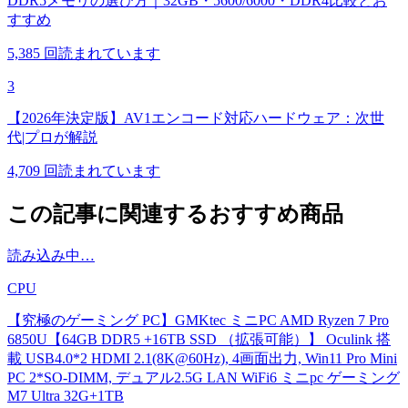
DDR5メモリの選び方｜32GB・5600/6000・DDR4比較とお
すすめ
5,385
回読まれています
3
【2026年決定版】AV1エンコード対応ハードウェア：次世
代|プロが解説
4,709
回読まれています
この記事に関連するおすすめ商品
読み込み中…
CPU
【究極のゲーミング PC】GMKtec ミニPC AMD Ryzen 7 Pro
6850U【64GB DDR5 +16TB SSD （拡張可能）】 Oculink 搭
載 USB4.0*2 HDMI 2.1(8K@60Hz), 4画面出力, Win11 Pro Mini
PC 2*SO-DIMM, デュアル2.5G LAN WiFi6 ミニpc ゲーミング
M7 Ultra 32G+1TB