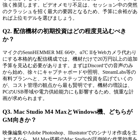
強く推奨します。ビデオメモリ不足は、セッション中の突然
のクラッシュを招く最大の要因となるため、予算に余裕があ
れば上位モデルを選びましょう。
Q2. 配信機材の初期投資はどの程度見込むべき
か？
マイクのSennHEMMER ME 66や、α7C IIをWebカメラ代わり
にする本格的な配信構成では、機材だけで20万円以上の追加
予算を見込む必要があります。まずはDiscordでの音声のみ
から始め、徐々にキャプチャボードや照明、StreamLabs等の
有料プランへと、スモールステップで投資を広げていくの
が、コスト管理の観点から最も賢明です。機材の増設は、
PCのUSB帯域や電力供給能力にも影響するため、慎重な計
画が求められます。
Q3. Mac Studio M4 MaxとWindows機、どちらが
GM向きか？
映像編集やAdobe Photoshop、Illustratorでのシナリオ作成を主
とするなら、M4 Max搭載のMac Studioが圧倒的な作業効率を