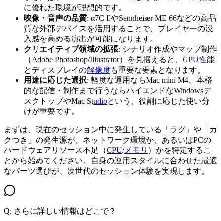
に優れた環境が理想的です。
映像・音声の品質
: α7C IIやSennheiser ME 66などの高品
質な外部デバイスを活用することで、プレイヤーの没
入感を高める演出が可能になります。
クリエイティブ領域の拡張
: シナリオ作成やマップ制作
（Adobe Photoshop/Illustrator）を見据えると、
GPU
性能
とディスプレイの
解像度
も重要な要素となります。
用途に応じた選択
: 軽度な運用ならMac mini M4、本格
的な配信・制作まで行うならハイエンドなWindowsデ
スクトップやMac St
udio
という、役割に応じた使い分
けが重要です。
まずは、現在のセッション中に発生している「ラグ」や「カ
クつき」の発生源が、ネットワーク環境か、あるいはPCの
ハードウェアリソース不足（
CPU
/
メモリ
）かを特定するこ
とから始めてください。自身の運用スタイルに合わせた最適
なパーツ選びが、次世代のセッション体験を実現します。
Q: さらに詳しい情報はどこで？