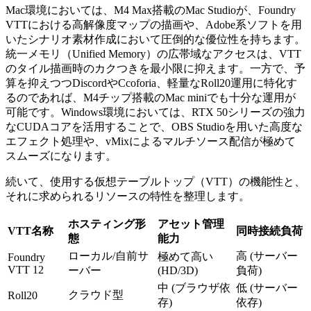
Mac環境においては、M4 Max搭載のMac Studioが、Foundry
VTTにおける高解像度マップの描画や、Adobe系ソフトを用
いたシナリオ素材作成において圧倒的な優位性を持ちます。
統一メモリ（Unified Memory）の広帯域なアクセスは、VTT
のタイル描画時のカクつきを最小限に抑えます。一方で、予
算を抑えつつDiscordやCcoforia、軽量なRoll20運用に特化す
るのであれば、M4チップ搭載のMac miniでも十分な運用が
可能です。Windows環境においては、RTX 50シリーズの強力
なCUDAコアを活用することで、OBS Studioを用いた高度な
エフェクト処理や、vMixによるマルチソース配信が極めて
スムーズになります。
続いて、使用する仮想テーブルトップ（VTT）の機能性と、
それに求められるリソースの特性を整理します。
ホスティング形
アセット管理
VTT名称
同時接続負荷
態
能力
ローカル/自前サ
高 (サーバー
極めて高い
Foundry
VTT 12
ーバー
(HD/3D)
負荷)
中 (ブラウザ依
低 (サーバー
クラウド型
Roll20
存)
依存)