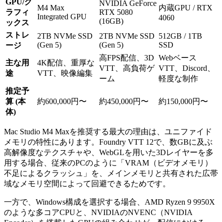
GPU/グ
NVIDIA GeForce
M4 Max
内蔵GPU / RTX
ラフィ
RTX 5080
Integrated GPU
4060
(16GB)
ックス
ストレ
2TB NVMe SSD
2TB NVMe SSD
512GB / 1TB
(Gen 5)
(Gen 5)
SSD
ージ
高FPS配信、3D
Webベース
主な用
4K配信、重厚な
VTT、高負荷ゲ
VTT、Discord、
途
VTT、映像編集
ーム
軽度な制作
推定予
算 (本
約600,000円〜
約450,000円〜
約150,000円〜
体)
Mac Studio M4 Maxを推奨する最大の理由は、ユニファイド
メモリの特性にあります。Foundry VTT 12で、数GBに及ぶ
高解像度なテクスチャや、WebGLを用いた3Dレイヤーを多
用する場合、従来のPCのように「VRAM（ビデオメモリ）
不足によるクラッシュ」を、メインメモリと共有された広帯
域なメモリ空間によって回避できるためです。
一方で、Windows構成を選択する場合、AMD Ryzen 9 9950X
のような多コアCPUと、NVIDIAのNVENC（NVIDIA