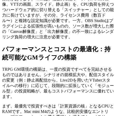
像、VTTの画面、スライド、静止画）を、CPU負荷を抑えつ
つハードウェア的に切り替える「スイッチャー」としての能
力に長けていますが、その分、ライセンス費用（数百ド
ル〜）と複雑な設定知識が必要です。一方、OBS Studioはプ
ラグインによる拡張性が高いものの、ソース数が増大した際
の「Canvas解像度」と「出力解像度」の不一致によるレンダ
リング負荷の増大に注意が必要です。
パフォーマンスとコストの最適化：持
続可能なGMライフの構築
TRPG GM環境の構築は、一度の投資ですべてを完結させる
ものではありません。シナリオの規模拡大や、配信スタイル
の変更（例：静止画配信から、Live2Dを用いたVTuberスタ
イルへの移行）に応じて、段階的に拡張していく「モジュー
ル型」の投資戦略が、最もコストパフォーマンスに優れてい
ます。
まず、最優先で投資すべきは「計算資源の核」となるCPUと
RAMです。Mac mini M4のような、比較的安価なエントリ