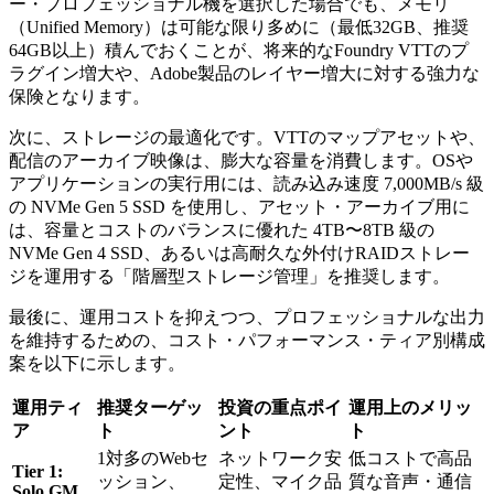
ー・プロフェッショナル機を選択した場合でも、メモリ
（Unified Memory）は可能な限り多めに（最低32GB、推奨
64GB以上）積んでおくことが、将来的なFoundry VTTのプ
ラグイン増大や、Adobe製品のレイヤー増大に対する強力な
保険となります。
次に、ストレージの最適化です。VTTのマップアセットや、
配信のアーカイブ映像は、膨大な容量を消費します。OSや
アプリケーションの実行用には、読み込み速度 7,000MB/s 級
の NVMe Gen 5 SSD を使用し、アセット・アーカイブ用に
は、容量とコストのバランスに優れた 4TB〜8TB 級の
NVMe Gen 4 SSD、あるいは高耐久な外付けRAIDストレー
ジを運用する「階層型ストレージ管理」を推奨します。
最後に、運用コストを抑えつつ、プロフェッショナルな出力
を維持するための、コスト・パフォーマンス・ティア別構成
案を以下に示します。
運用ティ
推奨ターゲッ
投資の重点ポイ
運用上のメリッ
ア
ト
ント
ト
1対多のWebセ
ネットワーク安
低コストで高品
Tier 1:
ッション、
定性、マイク品
質な音声・通信
Solo GM