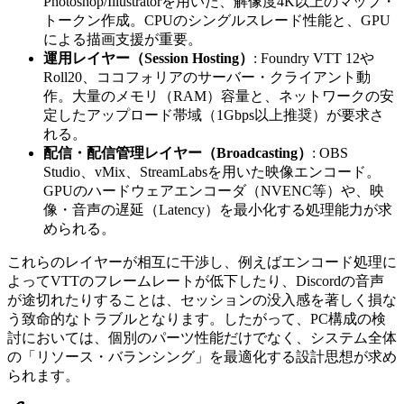
Photoshop/Illustratorを用いた、解像度4K以上のマップ・
トークン作成。CPUのシングルスレード性能と、GPU
による描画支援が重要。
運用レイヤー（Session Hosting）
: Foundry VTT 12や
Roll20、ココフォリアのサーバー・クライアント動
作。大量のメモリ（RAM）容量と、ネットワークの安
定したアップロード帯域（1Gbps以上推奨）が要求さ
れる。
配信・配信管理レイヤー（Broadcasting）
: OBS
Studio、vMix、StreamLabsを用いた映像エンコード。
GPUのハードウェアエンコーダ（NVENC等）や、映
像・音声の遅延（Latency）を最小化する処理能力が求
められる。
これらのレイヤーが相互に干渉し、例えばエンコード処理に
よってVTTのフレームレートが低下したり、Discordの音声
が途切れたりすることは、セッションの没入感を著しく損な
う致命的なトラブルとなります。したがって、PC構成の検
討においては、個別のパーツ性能だけでなく、システム全体
の「リソース・バランシング」を最適化する設計思想が求め
られます。