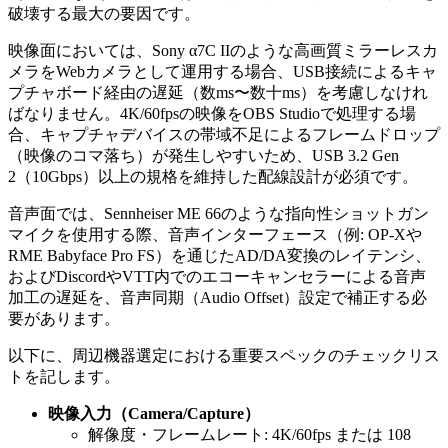
破壊する最大の要因です。
映像面においては、Sony α7C IIのような高画質ミラーレスカ
メラをWebカメラとして運用する場合、USB接続によるキャ
プチャボード経由の遅延（数ms〜数十ms）を考慮しなけれ
ばなりません。4K/60fpsの映像をOBS Studioで処理する場
合、キャプチャデバイスの帯域不足によるフレームドロップ
（映像のコマ落ち）が発生しやすいため、USB 3.2 Gen
2（10Gbps）以上の規格を維持した配線設計が必須です。
音声面では、Sennheiser ME 66のような指向性ショットガン
マイクを使用する際、音声インターフェース（例: OP-Xや
RME Babyface Pro FS）を通じたAD/DA変換のレイテンシ、
およびDiscordやVTT内でのエコーキャンセラーによる音声
加工の遅延を、音声同期（Audio Offset）設定で補正する必
要があります。
以下に、周辺機器選定における重要スペックのチェックリス
トを記します。
映像入力（Camera/Capture）
解像度・フレームレート: 4K/60fps または 108