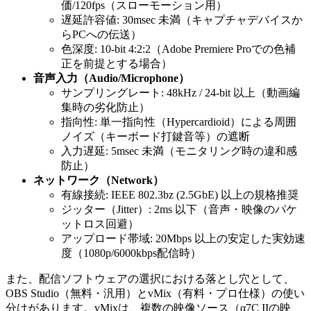
価/120fps（スローモーション用）
遅延許容値: 30msec 未満（キャプチャデバイスか
らPCへの伝送）
色深度: 10-bit 4:2:2（Adobe Premiere Proでの色補
正を前提とする場合）
音声入力（Audio/Microphone）
サンプリングレート: 48kHz / 24-bit 以上（動画編
集時の劣化防止）
指向性: 単一指向性（Hypercardioid）による周囲
ノイズ（キーボード打鍵音等）の遮断
入力遅延: 5msec 未満（モニタリング時の違和感
防止）
ネットワーク（Network）
有線接続: IEEE 802.3bz (2.5GbE) 以上の規格推奨
ジッター（Jitter）: 2ms 以下（音声・映像のパケ
ットロス回避）
アップロード帯域: 20Mbps 以上の安定した実効速
度（1080p/6000kbps配信時）
また、配信ソフトウェアの選択における落とし穴として、
OBS Studio（無料・汎用）とvMix（有料・プロ仕様）の使い
分けがあります。vMixは、複数の映像ソース（α7C IIの映