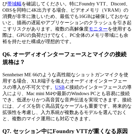
び
帯域幅
を確認してください。特にFoundry VTT、Discord、
OBSを同時に4K出力する場合、ビデオメモリ（VRAM）の
消費が非常に激しいため、最低でも16GBは確保しておかな
いと、描画の遅延やアプリケーションのクラッシュを引き起
こすリスクがあります。複数の高解像度
モニター
を使用する
際は、GPUの負荷だけでなく、PC全体のメモリ帯域にも余
裕を持たせた構成が理想的です。
Q6. オーディオインターフェースとマイクの接続
規格は？
Sennheiser ME 66のような高性能なショットガンマイクを使
用する場合、XLR端子を備えたオーディオインターフェー
スの導入が不可欠です。
USB
-C接続のインターフェースの導
入により、Mac mini M4や最新のWindows PCとも容易に接続
でき、低遅かりかつ高音質な音声伝送を実現できます。接続
には、ノイズを防ぐ高品質なケーブルも重要です。将来的な
拡張性を考慮し、入力系統が複数あるモデルを選んでおく
と、複数のマイク運用にも対応できます。
Q7. セッション中にFoundry VTTが重くなる原因