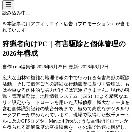
読み込み中…
※本記事にはアフィリエイト広告（プロモーション）が含ま
れています
狩猟者向けPC｜有害駆除と個体管理の
2026年構成
自作.com編集部
·
2026年5月25日
·
更新:
2026年8月2日
広大な山林や複雑な地理情報の中で行われる有害鳥獣の駆除
活動、そして個体ごとの詳細な行動履歴に基づく管理は、も
はや単なる肉体的な労力だけでは完遂できません。現代の狩
猟・管理業務は、地理情報システム（GIS）による精密なエ
リア設定から、ドローンを用いた広域偵察、膨大なデータを
含む個体識別記録の統合分析まで、極めて高度なデジタルワ
ークフローが求められています。現場で取得した数千メート
ルに及ぶGPSログや、Mavic 4 Proのような高性能ドローンか
ら得られる高解像度の空撮映像を、その場で迅速に解析し、