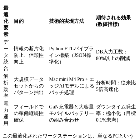
最
適
期待される効果
化
目的
技術的実現方法
(数値指標)
要
素
デ
ー
情報の断片化
Python ETLパイプラ
DB入力工数：
タ
防止、信頼性
イン構築（JSON標
80%以上の削減
統
向上
準化）
合
解
大規模データ
Mac mini M4 Pro + エ
析
分析時間：従来比
セットからの
ッジAIモデルによる
効
5倍高速化
パターン抽出
バッチ処理
率
電
フィールドで
GaN充電器と大容量
ダウンタイム発生
力
の稼働継続性
モバイルバッテリー
率：極小化（目標
運
確保
の組み合わせ
0.1%未満）
用
この最適化されたワークステーションは、単なるPCという