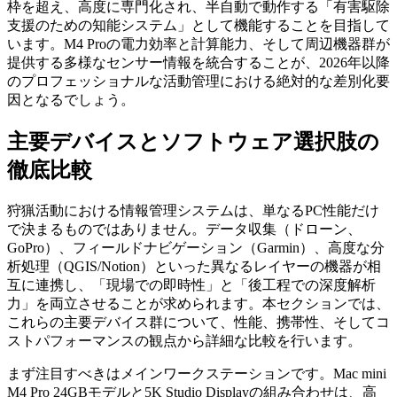
枠を超え、高度に専門化され、半自動で動作する「有害駆除
支援のための知能システム」として機能することを目指して
います。M4 Proの電力効率と計算能力、そして周辺機器群が
提供する多様なセンサー情報を統合することが、2026年以降
のプロフェッショナルな活動管理における絶対的な差別化要
因となるでしょう。
主要デバイスとソフトウェア選択肢の
徹底比較
狩猟活動における情報管理システムは、単なるPC性能だけ
で決まるものではありません。データ収集（ドローン、
GoPro）、フィールドナビゲーション（Garmin）、高度な分
析処理（QGIS/Notion）といった異なるレイヤーの機器が相
互に連携し、「現場での即時性」と「後工程での深度解析
力」を両立させることが求められます。本セクションでは、
これらの主要デバイス群について、性能、携帯性、そしてコ
ストパフォーマンスの観点から詳細な比較を行います。
まず注目すべきはメインワークステーションです。Mac mini
M4 Pro 24GBモデルと5K Studio Displayの組み合わせは、高