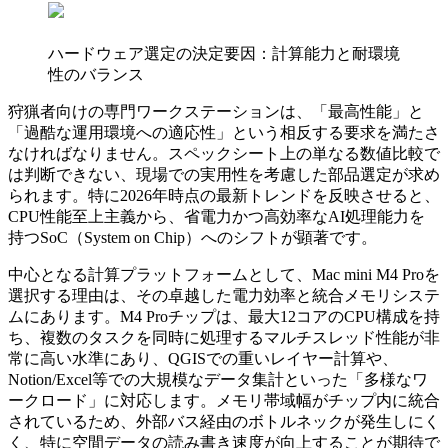
ハードウェア選定の決定要因：計算能力と耐環境
性のバランス
狩猟者向けの専門ワークステーションは、「最高性能」と
「過酷な運用環境への適応性」という相反する要求を満たさ
なければなりません。スペックシート上の単なる数値比較で
は判断できない、現場での実用性を考慮した部品選定が求め
られます。特に2026年時点の最新トレンドを反映させると、
CPU性能至上主義から、省電力かつ高効率なAI処理能力を
持つSoC（System on Chip）へのシフトが顕著です。
中心となる計算プラットフォームとして、Mac mini M4 Proを
選択する理由は、その卓越した電力効率と統合メモリシステ
ムにあります。M4 Proチップは、最大12コアのCPU構成を持
ち、複数のタスクを同時に処理するマルチスレッド性能が非
常に高い水準にあり、QGISでの重いレイヤー計算や、
Notion/Excel等での大規模なデータ集計といった「多様なワ
ークロード」に対応します。メモリ帯域幅がチップ内に統合
されているため、外部バス経由のボトルネックが発生しにく
く、特に空間データの読み書き速度が向上することが期待で