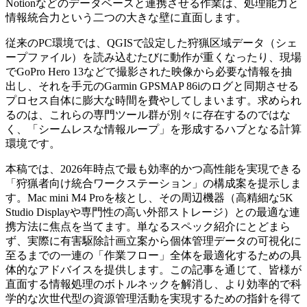
Notionなどのデータベースと連携させる作業は、処理能力と
情報統合力という二つの大きな壁に直面します。
従来のPC環境では、QGISで設定した狩猟区域データ（シェ
ープファイル）を読み込むたびに動作が重くなったり、現場
でGoPro Hero 13などで撮影された映像から必要な情報を抽
出し、それを手元のGarmin GPSMAP 86iのログと同期させる
プロセス自体に膨大な時間を費やしてしまいます。求められ
るのは、これらの専門ツール群が別々に存在するのではな
く、「シームレスな情報ループ」を形成するハブとなる計算
環境です。
本稿では、2026年時点で最も効率的かつ高性能を実現できる
「狩猟者向け統合ワークステーション」の構成案を提示しま
す。Mac mini M4 Proを核とし、その周辺機器（高精細な5K
Studio Displayや専門性の高い外部ストレージ）との最適な連
携方法に焦点を当てます。単なるスペック紹介にとどまら
ず、実際に有害駆除計画立案から個体管理データの可視化に
至るまでの一連の「作業フロー」全体を最適化するための具
体的なアドバイスを提供します。この記事を通じて、皆様が
直面する情報処理のボトルネックを解消し、より効率的で科
学的な次世代型の資源管理活動を実現するための指針を得て