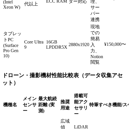
ECC RAM
ター対応
理、
(Intel
代以上
Xeon W)
サー
バー
連携
現地
での
タブレッ
簡易
トPC
Core Ultra
16GB
¥150,000〜
2880x1920
入
(Surface
9
LPDDR5X
Pro Gen
力、
10)
Notion
閲覧
ドローン・撮影機材性能比較表（データ収集アセ
ット）
搭載可
メイン
最大航続
推奨
能アク
機種名
センサ
距離 (実
特筆すべき機能/ス
用途
セサリ
ー
測)
ー
広域
LiDAR
偵