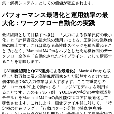
集・解析システム」としての価値が確立されます。
パフォーマンス最適化と運用効率の最
大化：ワークフロー自動化の実践
最終段階として目指すべきは、「人力による作業負荷の最小
化」と「計算資源の最大限の活用」による、圧倒的な業務効
率の向上です。これは単なる高性能スペックを積み重ねるこ
とではなく、Mac mini M4 Proをハブとした周辺機器間のデー
タフロー全体を「自動化されたパイプライン」として構築す
ることを意味します。
【AI画像認識とQGIS連携による最適化】
Mavic 4 Proから取
得した数万枚に及ぶ高解像度画像をただ閲覧するだけでは、
個体管理DBの入力作業は膨大すぎます。ここで重要なの
が、ローカルPC上で動作する「エッジAIモデル」を利用す
ることです。このモデル（例：YOLOv9や特定の生物種識別
モデル）をMac mini M4 Proの高性能GPUコアに最適化して
稼働させます。これにより、画像ファイル群に対して、「特
定種の存在フラグ」「行動パターン分類（採食/休息/移
動）」といったタグ付け処理をバッチ処理として自動実行で