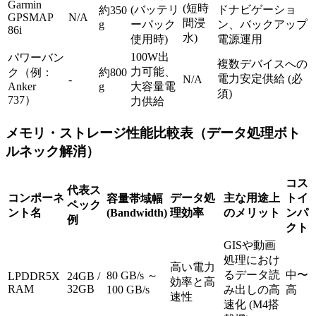
Garmin
(短時
(バッテリ
ドナビゲーショ
約350
GPSMAP
N/A
間浸
g
ーパック
ン、バックアップ
86i
水)
使用時)
電源運用
100W出
パワーバン
複数デバイスへの
力可能、
ク（例：
約800
電力安定供給 (必
-
N/A
Anker
g
大容量電
須)
737）
力供給
メモリ・ストレージ性能比較表（データ処理ボト
ルネック解消）
コス
代表ス
コンポーネ
データ処
主な用途上
トイ
容量帯域幅
ペック
ント名
(Bandwidth)
理効率
のメリット
ンパ
例
クト
GISや動画
処理におけ
高い電力
るデータ読
中〜
80 GB/s ～
LPDDR5X
24GB /
効率と高
RAM
32GB
100 GB/s
み出しの高
高
速性
速化 (M4搭