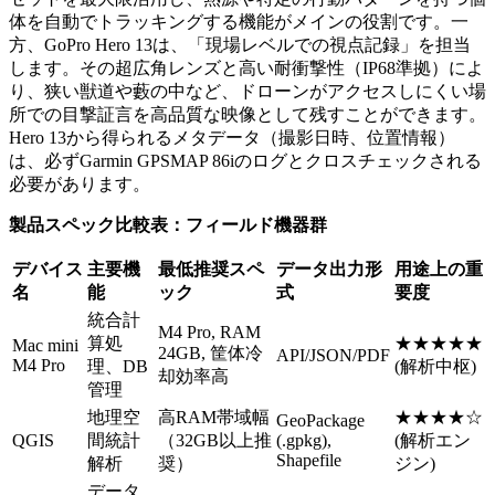
体を自動でトラッキングする機能がメインの役割です。一
方、GoPro Hero 13は、「現場レベルでの視点記録」を担当
します。その超広角レンズと高い耐衝撃性（IP68準拠）によ
り、狭い獣道や藪の中など、ドローンがアクセスしにくい場
所での目撃証言を高品質な映像として残すことができます。
Hero 13から得られるメタデータ（撮影日時、位置情報）
は、必ずGarmin GPSMAP 86iのログとクロスチェックされる
必要があります。
製品スペック比較表：フィールド機器群
デバイス
主要機
最低推奨スペ
データ出力形
用途上の重
名
能
ック
式
要度
統合計
M4 Pro, RAM
算処
★★★★★
Mac mini
24GB, 筐体冷
API/JSON/PDF
M4 Pro
理、DB
(解析中枢)
却効率高
管理
地理空
高RAM帯域幅
★★★★☆
GeoPackage
QGIS
間統計
（32GB以上推
(.gpkg),
(解析エン
Shapefile
解析
奨）
ジン)
データ