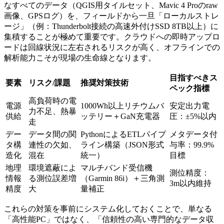
なすべてのデータ（QGIS用タイルセット、Mavic 4 Proのraw
画像、GPSログ）を、フィールドから一旦「ローカルストレ
ージ」（例：Thunderbolt接続の高速外付けSSD 8TB以上）に
集積することが極めて重要です。クラウドへの即時アップロ
ードは回線状況に左右されるリスクが高く、オフラインでの
解析能力こそが現場の生命線となります。
目指すべきス
要素
リスク/課題
推奨対策技術
ペック指標
高負荷時の電
電源
1000Wh以上リチウムバ
安定出力電
力不足、熱暴
供給
ッテリー＋GaN充電器
圧：±5%以内
走
デー
データ間の関
PythonによるETLパイプ
メタデータ付
タ構
連性の欠如、
ライン構築（JSON形式
与率：99.9%
造化
混在
統一）
目標
地理
環境遮蔽によ
マルチバンド受信機
測位精度：
情報
る測位誤差増
（Garmin 86i）＋三角測
3m以内維持
精度
大
量補正
これらの対策を事前にシステム化しておくことで、単なる
「高性能PC」ではなく、「信頼性の高い専門的なデータ収