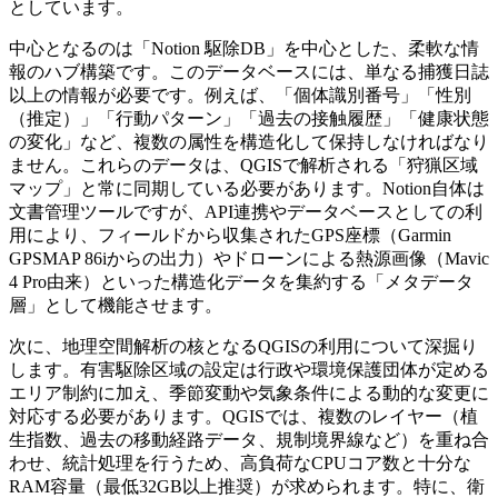
としています。
中心となるのは「Notion 駆除DB」を中心とした、柔軟な情
報のハブ構築です。このデータベースには、単なる捕獲日誌
以上の情報が必要です。例えば、「個体識別番号」「性別
（推定）」「行動パターン」「過去の接触履歴」「健康状態
の変化」など、複数の属性を構造化して保持しなければなり
ません。これらのデータは、QGISで解析される「狩猟区域
マップ」と常に同期している必要があります。Notion自体は
文書管理ツールですが、API連携やデータベースとしての利
用により、フィールドから収集されたGPS座標（Garmin
GPSMAP 86iからの出力）やドローンによる熱源画像（Mavic
4 Pro由来）といった構造化データを集約する「メタデータ
層」として機能させます。
次に、地理空間解析の核となるQGISの利用について深掘り
します。有害駆除区域の設定は行政や環境保護団体が定める
エリア制約に加え、季節変動や気象条件による動的な変更に
対応する必要があります。QGISでは、複数のレイヤー（植
生指数、過去の移動経路データ、規制境界線など）を重ね合
わせ、統計処理を行うため、高負荷なCPUコア数と十分な
RAM容量（最低32GB以上推奨）が求められます。特に、衛