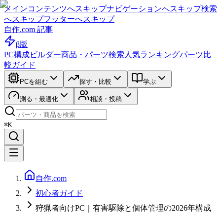
メインコンテンツへスキップ
ナビゲーションへスキップ
検索
へスキップ
フッターへスキップ
自作.com 記事
β版
PC構成ビルダー
商品・パーツ検索
人気ランキング
パーツ比
較ガイド
PCを組む
探す・比較
学ぶ
測る・最適化
相談・投稿
⌘K
自作.com
初心者ガイド
狩猟者向けPC｜有害駆除と個体管理の2026年構成