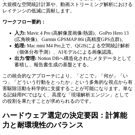
大規模な空間統計計算や、動画ストリーミング解析における
レイテンシの低減に貢献します。
ワークフロー要約：
入力:
Mavic 4 Pro (高解像度画像/熱源)、GoPro Hero 13
(広角映像)、Garmin GPSMAP 86i (高精度GPS点群)。
処理:
Mac mini M4 Pro上で、QGISによる空間統計解析
（個体分布予測）、AIモデルによる画像認識。
出力/管理:
Notion DBへ構造化されたメタデータとして
蓄積し、報告書生成の基盤とする。
この統合的なアプローチにより、「どこで」「何が」「い
つ」「どういう行動をとったか」という多角的な視点から有
害駆除活動を科学的に支援することが可能になります。単な
る記録用PCではなく、高度な「現場解析エンジン」として
の役割を果たすことが求められるのです。
ハードウェア選定の決定要因：計算能
力と耐環境性のバランス