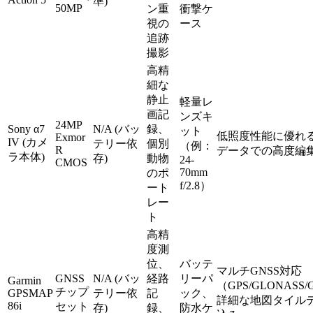
準)
50MP
ン重
衝撃ケ
視の
ース
追跡
撮影
高精
細な
静止
軽量レ
画記
ンズキ
24MP
Sony α7
N/A (バッ
録、
ット
低照度性能に優れる
Exmor
IV (カメ
テリー依
個別
（例：
R
データでの高度編
ラ本体)
存)
動物
24-
CMOS
70mm
のポ
f/2.8）
ート
レー
ト
高精
度測
位、
バッテ
マルチGNSS対応
GNSS
N/A (バッ
経路
リーパ
Garmin
（GPS/GLONASS/G
チップ
GPSMAP
テリー依
記
ック、
詳細な地図タイル
86i
セット
存)
録、
防水ケ