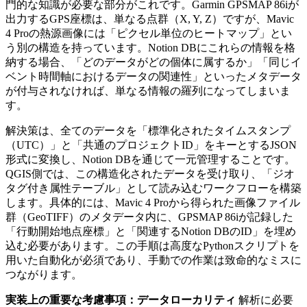
門的な知識が必要な部分がこれです。Garmin GPSMAP 86iが
出力するGPS座標は、単なる点群（X, Y, Z）ですが、Mavic
4 Proの熱源画像には「ピクセル単位のヒートマップ」とい
う別の構造を持っています。Notion DBにこれらの情報を格
納する場合、「どのデータがどの個体に属するか」「同じイ
ベント時間軸におけるデータの関連性」といったメタデータ
が付与されなければ、単なる情報の羅列になってしまいま
す。
解決策は、全てのデータを「標準化されたタイムスタンプ
（UTC）」と「共通のプロジェクトID」をキーとするJSON
形式に変換し、Notion DBを通じて一元管理することです。
QGIS側では、この構造化されたデータを受け取り、「ジオ
タグ付き属性テーブル」として読み込むワークフローを構築
します。具体的には、Mavic 4 Proから得られた画像ファイル
群（GeoTIFF）のメタデータ内に、GPSMAP 86iが記録した
「行動開始地点座標」と「関連するNotion DBのID」を埋め
込む必要があります。この手順は高度なPythonスクリプトを
用いた自動化が必須であり、手動での作業は致命的なミスに
つながります。
実装上の重要な考慮事項：データローカリティ
解析に必要