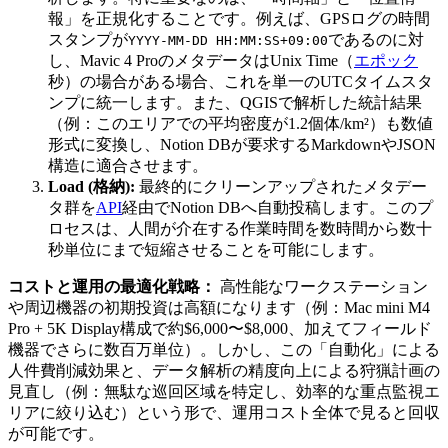
報」を正規化することです。例えば、GPSログの時間
スタンプが
であるのに対
YYYY-MM-DD HH:MM:SS+09:00
し、Mavic 4 ProのメタデータはUnix Time（
エポック
秒）の場合がある場合、これを単一のUTCタイムスタ
ンプに統一します。また、QGISで解析した統計結果
（例：このエリアでの平均密度が1.2個体/km²）も数値
形式に変換し、Notion DBが要求するMarkdownやJSON
構造に適合させます。
Load (格納):
最終的にクリーンアップされたメタデー
タ群を
API
経由でNotion DBへ自動投稿します。このプ
ロセスは、人間が介在する作業時間を数時間から数十
秒単位にまで短縮させることを可能にします。
コストと運用の最適化戦略：
高性能なワークステーション
や周辺機器の初期投資は高額になります（例：Mac mini M4
Pro + 5K Display構成で約$6,000〜$8,000、加えてフィールド
機器でさらに数百万単位）。しかし、この「自動化」による
人件費削減効果と、データ解析の精度向上による狩猟計画の
見直し（例：無駄な巡回区域を特定し、効率的な重点監視エ
リアに絞り込む）という形で、運用コスト全体で見ると回収
が可能です。