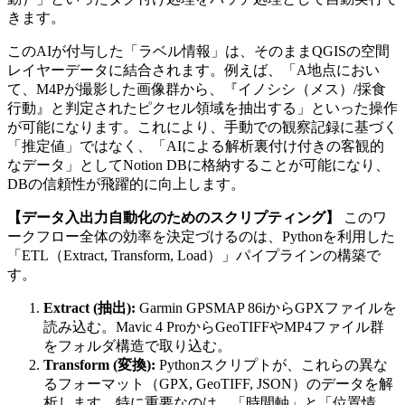
きます。
このAIが付与した「ラベル情報」は、そのままQGISの空間
レイヤーデータに結合されます。例えば、「A地点におい
て、M4Pが撮影した画像群から、『イノシシ（メス）/採食
行動』と判定されたピクセル領域を抽出する」といった操作
が可能になります。これにより、手動での観察記録に基づく
「推定値」ではなく、「AIによる解析裏付け付きの客観的
なデータ」としてNotion DBに格納することが可能になり、
DBの信頼性が飛躍的に向上します。
【データ入出力自動化のためのスクリプティング】
このワ
ークフロー全体の効率を決定づけるのは、Pythonを利用した
「ETL（Extract, Transform, Load）」パイプラインの構築で
す。
Extract (抽出):
Garmin GPSMAP 86iからGPXファイルを
読み込む。Mavic 4 ProからGeoTIFFやMP4ファイル群
をフォルダ構造で取り込む。
Transform (変換):
Pythonスクリプトが、これらの異な
るフォーマット（GPX, GeoTIFF, JSON）のデータを解
析します。特に重要なのは、「時間軸」と「位置情