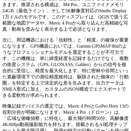
きます。推奨される構成は、M4 Pro、ユニファイドメモリ
24GB（最低ライン）、そして5K解像度対応のStudio Display
1万ドルのモデルです。このディスプレイは、QGISで扱う広
範囲な地図データや、Mavic 4 Proから取り込んだ高精細な写
真・動画を歪みなく表示する上で必須となります。
次に、周辺機器における「信頼性」と「精度」の確保が重要
になります。GPS機器においては、Garmin GPSMAP 86iのよ
うなプロフェッショナルモデルを選定することが不可欠で
す。この機種は、単に緯度経度を記録するだけでなく、複数
の衛星システム（GPS, GLONASS, Galileo）からの信号を複
合的に受信し、精度を最大化します。特に密林や谷間といっ
た遮蔽環境下での測位精度維持は、駆除された個体の「行動
圏」を特定する上で決定的な差を生みます。出力データは
NMEA形式に加え、カスタムのJSON構造でエクスポートで
きる柔軟性が求められます。
映像記録デバイスの選定では、Mavic 4 ProとGoPro Hero 13の
役割分担が明確になります。Mavic 4 Pro（ドローン）は、
「広域な俯瞰偵察」に特化し、最大飛行時間50分、高解像度
4K/60fps動画撮影能力を持ちます。搭載されるAI処理チップ
セットを最大限活用し、熱源や特定の行動パターンを持つ個