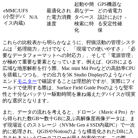
起動や簡
GPS機器な
eMMC/UFS
最適化され
易なデー
どの省電力
(小型デバ
N/A
た電力消費
タベース
設計におけ
-
イス内蔵)
速度
検索に特
る安定性確
化
保
これらの比較表から明らかなように、狩猟活動の管理システ
ムは「処理能力」だけでなく、「現場での使いやすさ」「必
要なデータフォーマットへの対応力」、そして「電源管理」
が極めて重要な要素となっています。例えば、QGISによる
広域な地形解析を行う際、Mac mini M4 Proなどの高効率CPU
を搭載しつつも、その出力を5K Studio Displayのようなハイ
エンド
モニター
で確認することは理想的ですが、実際にフィ
ールドで使用する際は、Surface Field Guide Proのような堅牢
性と十分なバッテリー駆動時間を兼ね備えたデバイスが現実
的な選択となります。
また、データの流れを考えると、ドローン（Mavic 4 Pro）か
ら得られた数GB〜数十GBに及ぶ高解像度画像データは、ま
ず現場近くのストレージ（NVMe Gen 4 SSD内蔵PC）で一次
的に処理され、QGISやNotionのような構造化されたDBに入
力されるというワークフローが最も効率的です。この際、