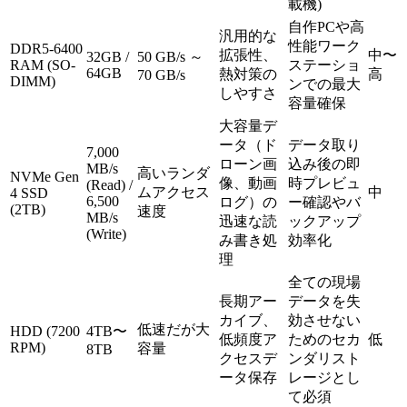
載機)
自作PCや高
汎用的な
性能ワーク
DDR5-6400
拡張性、
中〜
32GB /
50 GB/s ～
RAM (SO-
ステーショ
64GB
熱対策の
高
70 GB/s
DIMM)
ンでの最大
しやすさ
容量確保
大容量デ
ータ（ド
データ取り
7,000
ローン画
込み後の即
MB/s
高いランダ
NVMe Gen
像、動画
時プレビュ
(Read) /
ムアクセス
中
4 SSD
6,500
ログ）の
ー確認やバ
(2TB)
速度
MB/s
迅速な読
ックアップ
(Write)
み書き処
効率化
理
全ての現場
長期アー
データを失
カイブ、
効させない
低速だが大
HDD (7200
4TB〜
低頻度ア
ためのセカ
低
RPM)
容量
8TB
クセスデ
ンダリスト
ータ保存
レージとし
て必須