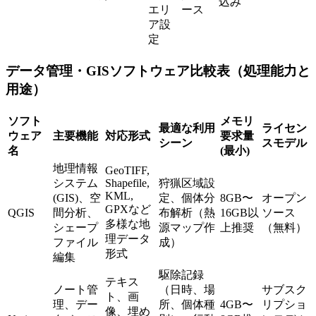
込み
エリ
ース
ア設
定
データ管理・GISソフトウェア比較表（処理能力と
用途）
ソフト
メモリ
最適な利用
ライセン
ウェア
主要機能
対応形式
要求量
シーン
スモデル
名
(最小)
地理情報
GeoTIFF,
システム
Shapefile,
狩猟区域設
KML,
(GIS)、空
定、個体分
8GB〜
オープン
GPXなど
QGIS
間分析、
布解析（熱
16GB以
ソース
多様な地
シェープ
源マップ作
上推奨
（無料）
理データ
ファイル
成）
形式
編集
駆除記録
テキス
ノート管
（日時、場
サブスク
ト、画
理、デー
所、個体種
4GB〜
リプショ
像、埋め