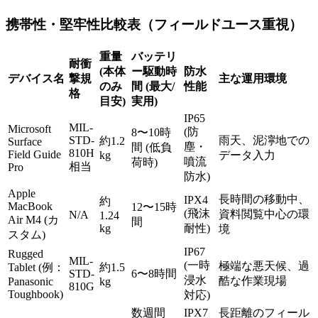
携帯性・堅牢性比較表（フィールドユース重視）
重量
バッテリ
耐衝
(本体
ー駆動時
防水
デバイス名
撃規
主な運用環境
のみ
間 (最大/
性能
格
目安)
実用)
IP65
MIL-
Microsoft
(防
8〜10時
STD-
雨天、泥濘地での
約1.2
Surface
塵・
間 (低負
810H
Field Guide
kg
データ入力
噴流
荷時)
相当
Pro
防水)
Apple
長時間の移動中、
IPX4
約
MacBook
12〜15時
(飛沫
資料閲覧中心の環
N/A
1.24
Air M4 (カ
間
kg
耐性)
境
スタム)
IP67
Rugged
MIL-
(一時
極端な悪天候、過
Tablet (例：
約1.5
STD-
6〜8時間
浸水
酷な作業現場
Panasonic
kg
810G
Toughbook)
対応)
数週間
IPX7
長距離のフィール