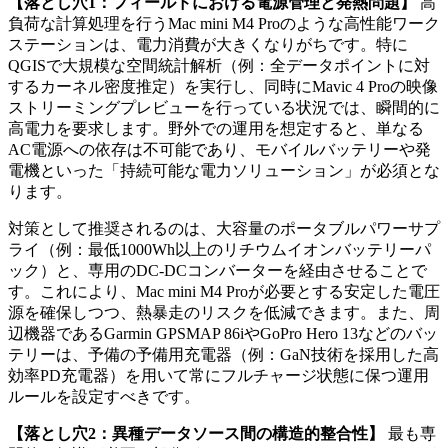
【落とし穴1：フィールドにおける電源管理と発熱問題】
高
負荷な計算処理を行うMac mini M4 Proのような高性能ワーク
ステーションは、電力消費が大きくなりがちです。特に
QGISで大規模な空間統計解析（例：全データポイントに対
するカーネル密度推定）を実行し、同時にMavic 4 Proの映像
ストリーミングプレビューを行っている状況では、瞬間的に
高電力を要求します。野外での運用を想定すると、単なる
AC電源への依存は不可能であり、モバイルバッテリーや発
電機といった「持続可能な電力ソリューション」が必須とな
ります。
対策として推奨されるのは、大容量のポータブルパワーサプ
ライ（例：最低1000Wh以上のリチウムイオンバッテリーパ
ック）と、専用のDC-DCコンバーターを経由させることで
す。これにより、Mac mini M4 Proが必要とする安定した電圧
源を確保しつつ、熱暴走のリスクを低減できます。また、周
辺機器であるGarmin GPSMAP 86iやGoPro Hero 13などのバッ
テリーは、予備の予備用充電器（例：GaN技術を採用した高
効率PD充電器）を用いて常にフルチャージ状態に保つ運用
ルールを設定すべきです。
【落とし穴2：異種データソース間の構造的整合性】
最も専