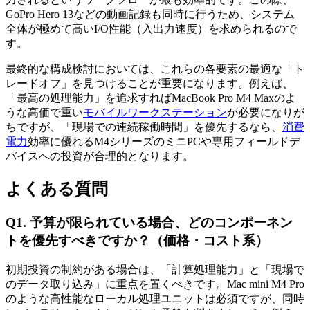
GoPro Hero 13などの動画記録も同時に行うため、システム
全体が極めて高いI/O性能（入出力速度）を求められるので
す。
最終的な構成検討においては、これらの各要素の最適な「ト
レードオフ」を見つけることが重要になります。例えば、
「最高の処理能力」を追求すればMacBook Pro M4 Maxのよ
うな高価で重い
モバイルワークステーション
が必要になりが
ちですが、「現場での連続稼働時間」を優先するなら、
消費
電力
効率に優れるM4シリーズのミニPCや専用フィールドデ
バイスへの投資が合理的となります。
よくある質問
Q1. 予算が限られている場合、どのコンポーネン
トを優先すべきですか？（価格・コスト系）
初期投資の制約がある場合は、「計算処理能力」と「現場で
のデータ取り込み」に重点を置くべきです。Mac mini M4 Pro
のような高性能なローカル処理ユニットは必須ですが、同時