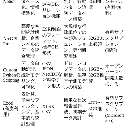
Notion
タベース
別）、行動
8GB推
ンモデル
込みDB、
化、情報
パターン追
奨
(有料/無
リレーシ
構造化
跡データベ
料)
ョン機能
ース構築
高度な空
大規模な行
ESRI独自
間統計解
政単位での
有料サブ
のフォー
析、企業
生態系シミ
32GB以
スクリプ
ArcGIS
マット、
Pro
レベルの
ュレーショ
上必須
ション
標準GIS
データ統
ン、専門研
(高額)
形式
合管理
究用途
データ自
ドローンロ
CSV,
オープン
JSON,
動処理、
グデータの
16GB〜
Custom
ソース/
NetCDFな
Python/R
統計モデ
解析、生存
32GB推
開発工数
Scripting
ど科学デ
リング、
率予測モデ
奨
による
ータ形式
可視化
ルの構築
表計算、
有料サブ
簡単なフ
簡単な日次
4GB〜
Excel
スクリプ
ィルタリ
報告書作
XLSX,
(高度利
8GB推
ション
CSV
ング、基
成、初期デ
用)
奨
(Microsoft
本的な統
ータ集計
365)
計処理