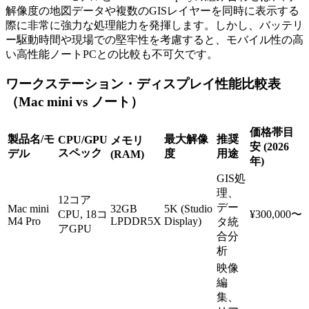
解像度の地図データや複数のGISレイヤーを同時に表示する
際に非常に強力な処理能力を発揮します。しかし、バッテリ
ー駆動時間や現場での堅牢性を考慮すると、モバイル性の高
い高性能ノートPCとの比較も不可欠です。
ワークステーション・ディスプレイ性能比較表
（Mac mini vs ノート）
価格帯目
製品名/モ
最大解像
推奨
CPU/GPU
メモリ
安 (2026
スペック
デル
度
用途
(RAM)
年)
GIS処
理、
12コア
デー
Mac mini
32GB
5K (Studio
CPU, 18コ
¥300,000〜
M4 Pro
LPDDR5X
Display)
タ統
アGPU
合分
析
映像
編
集、