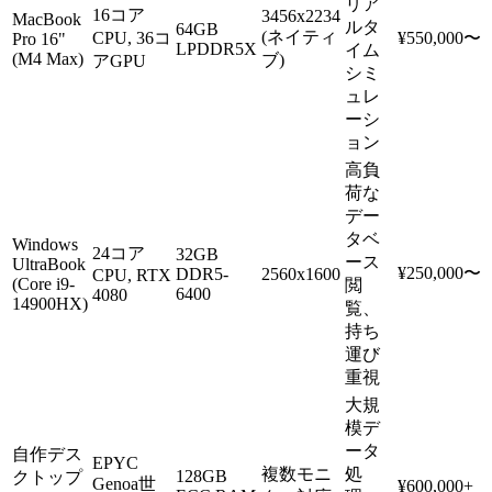
リア
16コア
3456x2234
MacBook
ルタ
64GB
(ネイティ
CPU, 36コ
¥550,000〜
Pro 16"
LPDDR5X
イム
(M4 Max)
ブ)
アGPU
シミ
ュレ
ーシ
ョン
高負
荷な
デー
タベ
Windows
24コア
32GB
ース
UltraBook
¥250,000〜
DDR5-
2560x1600
CPU, RTX
(Core i9-
閲
6400
4080
14900HX)
覧、
持ち
運び
重視
大規
模デ
ータ
自作デス
EPYC
複数モニ
処
128GB
クトップ
Genoa世
¥600,000+