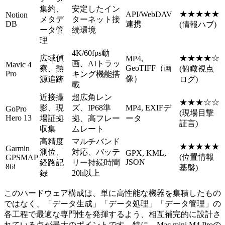
集約、
安定したイン
★★★★★
API/WebDAV
Notion
メタデ
ターネット接
DB
連携
(情報ハブ)
ータ管
続環境
理
4K/60fps動
広域偵
★★★★☆
MP4,
画、AIトラッ
Mavic 4
GeoTIFF（画
察、熱
(俯瞰視点
Pro
キング機能搭
像）
源追跡
ログ)
載
近接撮
超広角レン
★★★☆☆
影、現
ズ、IP68準
MP4, EXIFデ
GoPro
(現場目撃
Hero 13
場証拠
拠、高フレー
ータ
証言)
収集
ムレート
高精度
マルチバンド
★★★★★
Garmin
測位、
対応、バッテ
GPX, KML,
(位置情報
GPSMAP
JSON
経路記
リー持続時間
86i
基盤)
録
20h以上
このハードウェア構成は、単に高性能な機器を集積したもの
ではなく、「データ生成」「データ処理」「データ管理」の
各工程で最適な専門性を発揮するよう、相互補完的に設計さ
れている点が最大のポイントです。特に、Mac mini M4 Proの