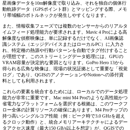
星画像データを10m解像度で取り込み、それを独自の個体行
動軌跡データ（GPSポイント群）とマッピングする際、メモ
リ帯域幅のボトルネックが発生しやすくなります。
また、情報収集フェーズでは複数のセンサーからのリアルタ
イムフィード処理能力が要求されます。Mavic 4 Proによる高
解像度な偵察映像は、単に記録するだけでなく、AI画像認
識システム（エッジデバイスまたはローカルPC）に入力さ
れ、特定種の熱源や行動パターンを自動でタグ付けすること
が理想です。このストリーミングデータ処理には、GPUの
VRAM容量が決定的な要因となります。GoPro Hero 13から
得られる広角な映像は、現場の状況証拠として重要な「視覚
ログ」であり、QGISのアノテーションやNotionへの添付資
料としても利用されます。
これらの要素を統合するためには、ローカルでのデータ処理
能力が非常に重要です。Mac mini M4 Proのような高性能かつ
省電力なプラットフォームを選択する根拠は、このワークフ
ロー全体の計算リソースの確保にあります。M4 Proチップの
持つ高いシングルコア性能（例：ピーク時で3.0 GHzを超え
るクロック動作）と、統合メモリアーキテクチャによるデー
タアクセス速度（最大150 GB/s以上を想定）が、QGISでの