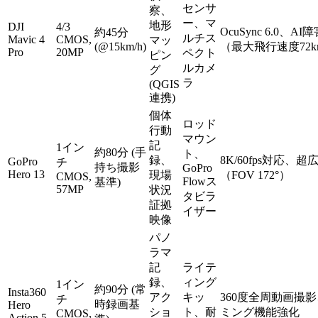
センサ
察、
ー、マ
地形
DJI
4/3
OcuSync 6.0、A
約45分
ルチス
Mavic 4
CMOS,
マッ
(@15km/h)
（最大飛行速度72k
Pro
20MP
ペクト
ピン
ルカメ
グ
ラ
(QGIS
連携)
個体
ロッド
行動
マウン
記
1イン
約80分 (手
ト、
録、
8K/60fps対応、
GoPro
チ
持ち撮影
GoPro
Hero 13
現場
（FOV 172°）
CMOS,
Flowス
基準)
57MP
状況
タビラ
証拠
イザー
映像
パノ
ラマ
記
ライテ
録、
ィング
1イン
約90分 (常
Insta360
アク
キッ
360度全周動画撮影
チ
時録画基
Hero
ショ
ト、耐
ミング機能強化
CMOS,
Action 5