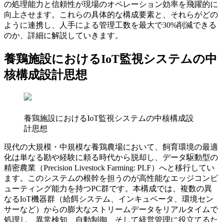
の処理能力と信頼性が現場のオペレーション効率を飛躍的に
向上させます。これらの具体的な構成要素と、それらがどの
ように連携し、人手による管理工数を最大で30%削減できる
のか、詳細に解説していきます。
養鶏施設におけるIoT監視システムの中
核構成設計思想
養鶏施設におけるIoT監視システムの中核構成設
計思想
現代の大規模・中規模な養鶏農場において、飼育環境の最適
化は単なる勘や経験に頼る時代から脱却し、データ駆動型の
精密農業（Precision Livestock Farming: PLF）へと移行してい
ます。このシステムの根幹を担うのが高性能なエッジコンピ
ューティング能力を持つPC群です。本構成では、複数の異
なるIoT機器群（給餌システム、インキュベータ、環境セン
サーなど）からの膨大なストリームデータをリアルタイムで
処理し、異常検知、自動制御、そして経営管理に役立てるた