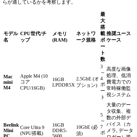
らが適しているかを考察します。
最
大
搭
モデル
CPU世代/チ
ネットワ
載
推奨ユース
メモリ
名
ップ
(RAM)
ーク規格
ポ
ケース
ー
ト
数
3
高度な画像
～
処理、低消
Apple M4 (10
Mac
4
2.5GbE (オ
16GB
コア
費電力での
mini
ポ
LPDDR5X
プション)
M4
CPU/16GB)
常時稼働監
ー
視システム
ト
大量のデー
タ収集、複
5
数の外部デ
～
バイス（カ
Beelink
16GB
7
10GbE (必
Core Ultra 9
Mini
DDR5-
メラ, データ
ポ
(NPU搭載)
須)
PC
5600
ロガー）接