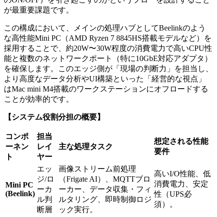
が最重要課題です。
この構成において、メインの処理ハブとしてBeelinkのよう
な高性能Mini PC（AMD Ryzen 7 8845HS搭載モデルなど）を
採用することで、約20W〜30W程度の消費電力で高いCPU性
能と複数のネットワークポート（特に10GbE対応アダプタ）
を確保します。このエッジ側が「現場の判断力」を担当し、
より高度なデータ分析やUI構築といった「経営的な視点」
はMac mini M4搭載のワークステーションにオフロードする
ことが効率的です。
【システム役割分担の概要】
コンポ
担当
想定される性能
ーネン
レイ
主な処理タスク
要件
ト
ヤー
エッ
画像ストリーム前処理
高いI/O性能、低
ジ/ロ
（Frigate AI）、MQTTブロ
消費電力、安定
Mini PC
ーカ
ーカー、データ収集・フィ
(Beelink)
性（UPS必
ル判
ルタリング、即時制御ロジ
須）。
断層
ック実行。