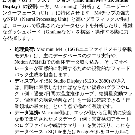
2. 分析・UIワークステーション（Mac mini M4 + 5K Studio
Display）の役割:
一方、Mac miniは「分析」と「ユーザーイ
ンターフェース（UI）」に特化させます。M4チップの強力
なNPU（Neural Processing Unit）と高いグラフィックス性能
は、ローカルで収集されたデータセットを分析したり、複雑
なダッシュボード（Grafanaなど）を構築・操作する際に力
を発揮します。
処理負荷:
Mac mini M4（16GBユニファイドメモリ搭載
モデル）は、主にデータベースのクエリ実行や、
Notion API経由での個体データ取り込み、そしてオペ
レーターが直感的に利用するための視覚的なフィード
バック生成を担当します。
ディスプレイ:
5K Studio Display (5120 x 2880) の導入
は、同時に表示しなければならない複数のグラフやロ
グ（例：過去7日間の温度推移カーブ、給餌量変動マッ
プ、個体群の病気傾向など）を一度に確認できる「作
業領域の最大化」という点で極めて有効です。
データ連携:
Mac mini側は、エッジ側から定期的に安全
な形で集約されたメタデータ（例：異常検知アラート
のログファイルや統計サマリー）を受け取り、これを
データベース（SQLiteまたはPostgreSQLをローカルに