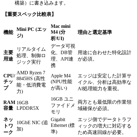
構築）に書き込みます。
【重要スペック比較表】
Mac mini
Mini PC (エッ
M4 (分
機能
理由と選定基準
ジ)
析/UI)
データ可視
リアルタイム
主要
化、DB管
用途に合わせた特化設計
処理、制御ロ
用途
理、API連
が必須。
ジック実行
携
AMD Ryzen 7
CPU/
Apple M4
エッジは安定した計算サ
8845HS (高性
チッ
(NPU性能
イクル、分析は高効率な
能・低消費電
プ
が高い)
AI処理能力を重視。
力)
16GB ユニ
両方とも最低限の作業領
RAM
16GB
ファイドメ
容量
LPDDR5X
域確保が必須。
モリ
ネッ
Gigabit
エッジ側でデータトラフ
10GbE NIC (追
Ethernet (標
トワ
ィックの増大に対応する
加)
準)
ーク
ため高速回線が必要。