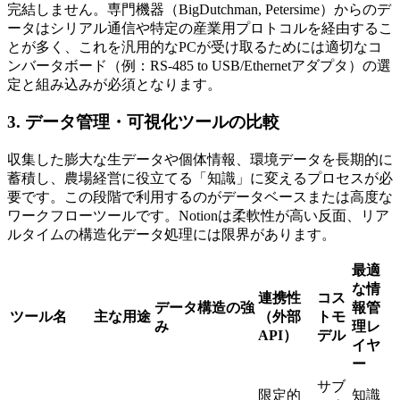
完結しません。専門機器（BigDutchman, Petersime）からのデ
ータはシリアル通信や特定の産業用プロトコルを経由するこ
とが多く、これを汎用的なPCが受け取るためには適切なコ
ンバータボード（例：RS-485 to USB/Ethernetアダプタ）の選
定と組み込みが必須となります。
3. データ管理・可視化ツールの比較
収集した膨大な生データや個体情報、環境データを長期的に
蓄積し、農場経営に役立てる「知識」に変えるプロセスが必
要です。この段階で利用するのがデータベースまたは高度な
ワークフローツールです。Notionは柔軟性が高い反面、リア
ルタイムの構造化データ処理には限界があります。
最適
な情
連携性
コス
データ構造の強
報管
ツール名
主な用途
（外部
トモ
み
理レ
API）
デル
イヤ
ー
サブ
限定的
知識