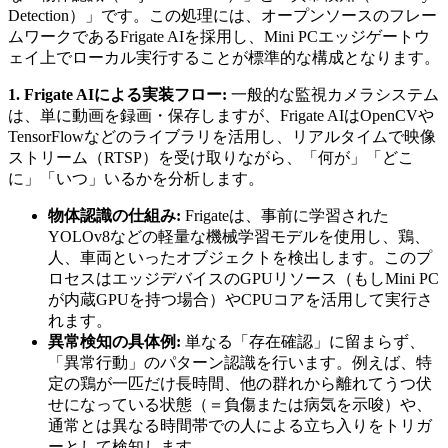
Detection）」です。この処理には、オープンソースのフレー
ムワークであるFrigate AIを採用し、Mini PCエッジゲートウ
ェイ上でローカル実行することが標準的な構成となります。
1. Frigate AIによる実装フロー:
一般的な監視カメラシステム
は、単に動画を録画・保存しますが、Frigate AIはOpenCVや
TensorFlowなどのライブラリを活用し、リアルタイムで映像
ストリーム（RTSP）を受け取りながら、「何が」「どこ
に」「いつ」いるかを分析します。
物体認識の仕組み:
Frigateは、事前に学習された
YOLOv8などの軽量な機械学習モデルを使用し、鶏、
人、車両といったオブジェクトを検出します。このプ
ロセスはエッジデバイスのGPUリソース（もしMini PC
が内蔵GPUを持つ場合）やCPUコアを活用して実行さ
れます。
異常検知の具体例:
単なる「存在確認」に留まらず、
「異常行動」のパターン認識を行います。例えば、特
定の鶏が一匹だけ長時間、他の群れから離れてうつ伏
せになっている状態（＝負傷または病気を示唆）や、
通常とは異なる時間帯での人による立ち入りをトリガ
ーとして検知します。