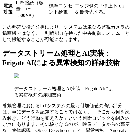
UPS接続（容
電源
標準コンセ
エッジ側の「停止不可」
量：>=
対策
ント給電
を最優先する。
1500VA）
この明確な役割分担により、システムは単なる監視カメラの
録画機ではなく、「判断能力を持った中央制御システム」と
して機能することが可能になります。
データストリーム処理とAI実装：
Frigate AIによる異常検知の詳細技術
データストリーム処理とAI実装：Frigate AIによ
る異常検知の詳細技術
養鶏管理におけるIoTシステムの最も付加価値の高い部分
は、単にデータを記録することではなく、「そこから何を読
み解き、どう行動を変えるか」という判断ロジックを組み込
む点にあります。その核となるのが、映像データからの高度
な「物体認識（Object Detection）」と「異常検知（Anomaly