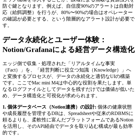
防ぐ鍵となります。例えば、自信度90%のアラートは自動対
応（給餌調整）を行うが、80%〜90%の場合はオペレーター
の確認が必要とする、という階層的なアラート設計が必要で
す。
データ永続化とユーザー体験：
Notion/Grafanaによる経営データ構造化
エッジ側で収集・処理された「リアルタイムな事実
（Fact）」を、「経営判断に役立つ知識（Knowledge）」へ
と変換するプロセスが、データの永続化と適切なUIの構築
です。ここでMac mini M4は中心的な役割を果たします。単
なるログファイルとしてデータを残すだけでは価値が低いた
め、データ構造化と可視化が求められます。
1. 個体データベース（Notion連携）の設計:
個体の健康状態
や成長履歴を管理するDBは、Spreadsheetや従来のRDBMSに
頼るよりも、柔軟性に富んだプラットフォームであるNotion
を活用し、そのAPI経由でデータを取り込む構成が最も効率
的です。