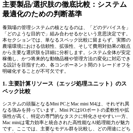
主要製品/選択肢の徹底比較：システム
最適化のための判断基準
養鶏場の管理システムの核となるのは、「どのデバイスを」
「どのような目的で」組み合わせるかという意思決定です。
本セクションでは、単なるスペック比較に留まらず、実際の
農場環境における信頼性、拡張性、そして費用対効果の観点
から主要な選択肢を詳細に分析します。システム全体が安定
稼働し、かつ将来的な動物品種や管理方法の変化に対応でき
る設計を目指すため、各コンポーネント間のトレードオフを
明確化することが不可欠です。
1. 主要計算リソース（エッジ処理ユニット）のス
ペック比較
システムの頭脳となるMini PCとMac mini M4は、それぞれ異
なる強みを持っています。Mini PCはI/Oポートの柔軟性や拡
張性が高く、特定の専門的なタスクに特化させやすい一方、
Mac miniは電力効率と統合された高性能なAI処理能力が魅力
です。ここでは、主要なモデル群を比較し、どの用途にどち