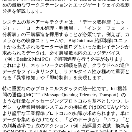
めの最適なワークステーションとエッジゲートウェイの役割
分担を解説します。
システムの基本アーキテクチャは、「データ取得層（エッ
ジ）」、「ローカル処理・判断層」、「インターフェース・
分析層」の三層構造を採用することが必須です。例えば、カ
メラからの映像ストリームや、BigDutchman給餌制御ユニッ
トから出力されるモーター稼働ログといった低レイテンシが
求められるデータは、必ず農場敷地内のエッジデバイス
（例：Beelink Mini PC）で初期処理を行う必要があります。
これにより、ネットワークの輻輳を防ぎ、クラウドへの送信
データをフィルタリングし、リアルタイム性が極めて重要と
なる「異常検知」や「即時制御」を実現します。
特に重要なのがプロトコルスタックの統一性です。IoT機器
間の通信はMQTT（Message Queuing Telemetry Transport）の
ような軽量なメッセージングプロトコルを基本としつつ、レ
ガシーな産業用制御システムとの接続点ではOPC UAなどの
より堅牢な工業標準プロトコルの知識が求められます。単に
データを集めるだけでなく、「どのデータが」「いつ」「ど
の判断基準で」次のアクション（例：給餌量の増減、換気扇
のON/OFF）を引き起こすのかというフローを設計すること