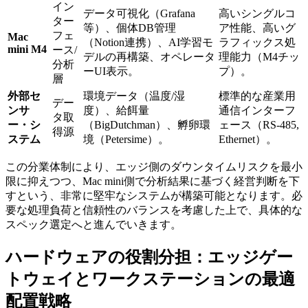
イン
データ可視化（Grafana
高いシングルコ
ター
等）、個体DB管理
ア性能、高いグ
フェ
Mac
（Notion連携）、AI学習モ
ラフィックス処
mini M4
ース/
デルの再構築、オペレータ
理能力（M4チッ
分析
ーUI表示。
プ）。
層
外部セ
環境データ（温度/湿
標準的な産業用
デー
ンサ
度）、給餌量
通信インターフ
タ取
ー・シ
（BigDutchman）、孵卵環
ェース（RS-485,
得源
ステム
境（Petersime）。
Ethernet）。
この分業体制により、エッジ側のダウンタイムリスクを最小
限に抑えつつ、Mac mini側で分析結果に基づく経営判断を下
すという、非常に堅牢なシステムが構築可能となります。必
要な処理負荷と信頼性のバランスを考慮した上で、具体的な
スペック選定へと進んでいきます。
ハードウェアの役割分担：エッジゲー
トウェイとワークステーションの最適
配置戦略