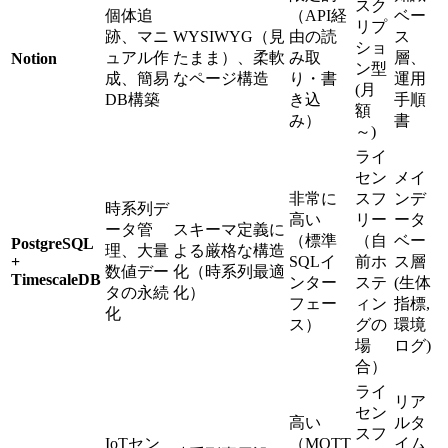
スク
個体追
（API経
ベー
リプ
跡、マニ
WYSIWYG（見
由の読
ス
ショ
ュアル作
たまま）、柔軟
み取
層、
Notion
ン型
成、簡易
なページ構造
り・書
運用
(月
DB構築
き込
手順
額
み）
書
～)
ライ
セン
メイ
非常に
スフ
ンデ
時系列デ
高い
リー
ータ
ータ管
スキーマ定義に
（標準
（自
ベー
PostgreSQL
理、大量
よる厳格な構造
+
SQLイ
前ホ
ス層
数値デー
化（時系列最適
TimescaleDB
ンター
ステ
(生体
タの永続
化）
フェー
ィン
指標,
化
ス）
グの
環境
場
ログ)
合）
ライ
リア
セン
高い
ルタ
スフ
IoTセン
（MQTT
イム