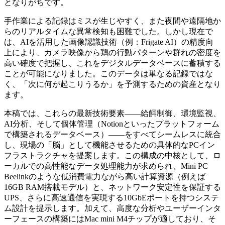
となりがちです。
手作業による記録はミスが生じやすく、また夜間や遠隔地か
らのリアルタイムな異常検知も困難でした。しかし現在で
は、AIを活用した画像認識技術（例：Frigate AI）の精度向
上により、カメラ映像から鶏の行動パターンや群れの密度を
高い確度で把握し、これをデジタルデータベースに蓄積する
ことが可能になりました。このデータは単なる記録ではな
く、「次に何が起こりうるか」を予測するための資産となり
ます。
本稿では、これらの最新技術要素――給餌制御、環境監視、
AI分析、そして個体管理（Notionといったプラットフォーム
で構築されるデータベース）――をすべてシームレスに統合
し、現場の「脳」として機能させるための具体的なPCイン
フラストラクチャを提案します。この構成の中核として、ロ
ーカルでの高性能なデータ処理能力が求められ、Mini PC
Beelinkのような低消費電力ながら高い計算資源（例えば
16GB RAM搭載モデル）と、ネットワーク安定性を保証する
UPS、さらに高速通信を実現する10GbEポートを持つシステ
ム設計を提示します。加えて、高度な分析やユーザーインタ
ーフェースの構築にはMac mini M4チップが適しており、そ