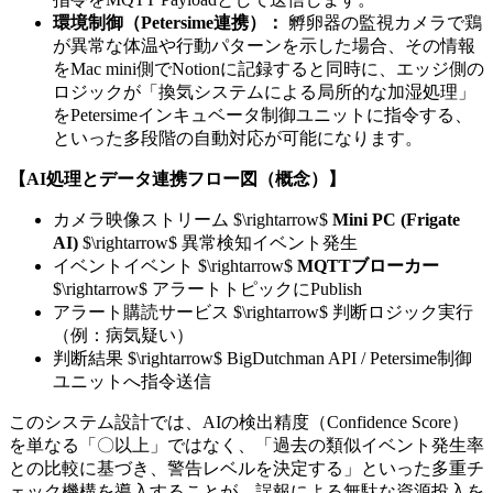
環境制御（Petersime連携）：
孵卵器の監視カメラで鶏
が異常な体温や行動パターンを示した場合、その情報
をMac mini側でNotionに記録すると同時に、エッジ側の
ロジックが「換気システムによる局所的な加湿処理」
をPetersimeインキュベータ制御ユニットに指令する、
といった多段階の自動対応が可能になります。
【AI処理とデータ連携フロー図（概念）】
カメラ映像ストリーム $\rightarrow$
Mini PC (Frigate
AI)
$\rightarrow$ 異常検知イベント発生
イベントイベント $\rightarrow$
MQTTブローカー
$\rightarrow$ アラートトピックにPublish
アラート購読サービス $\rightarrow$ 判断ロジック実行
（例：病気疑い）
判断結果 $\rightarrow$ BigDutchman API / Petersime制御
ユニットへ指令送信
このシステム設計では、AIの検出精度（Confidence Score）
を単なる「〇以上」ではなく、「過去の類似イベント発生率
との比較に基づき、警告レベルを決定する」といった多重チ
ェック機構を導入することが、誤報による無駄な資源投入を