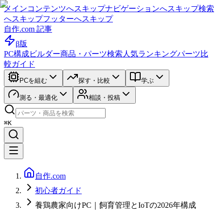
メインコンテンツへスキップ
ナビゲーションへスキップ
検索
へスキップ
フッターへスキップ
自作.com 記事
β版
PC構成ビルダー
商品・パーツ検索
人気ランキング
パーツ比
較ガイド
PCを組む
探す・比較
学ぶ
測る・最適化
相談・投稿
⌘K
自作.com
初心者ガイド
養鶏農家向けPC｜飼育管理とIoTの2026年構成