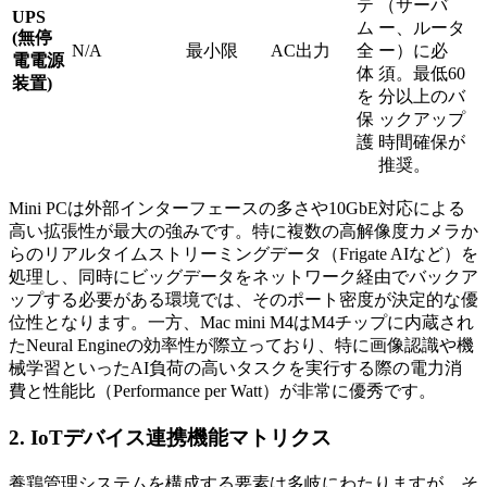
テ
（サーバ
UPS
ム
ー、ルータ
(無停
N/A
最小限
AC出力
全
ー）に必
電電源
体
須。最低60
装置)
を
分以上のバ
保
ックアップ
護
時間確保が
推奨。
Mini PCは外部インターフェースの多さや10GbE対応による
高い拡張性が最大の強みです。特に複数の高解像度カメラか
らのリアルタイムストリーミングデータ（Frigate AIなど）を
処理し、同時にビッグデータをネットワーク経由でバックア
ップする必要がある環境では、そのポート密度が決定的な優
位性となります。一方、Mac mini M4はM4チップに内蔵され
たNeural Engineの効率性が際立っており、特に画像認識や機
械学習といったAI負荷の高いタスクを実行する際の電力消
費と性能比（Performance per Watt）が非常に優秀です。
2. IoTデバイス連携機能マトリクス
養鶏管理システムを構成する要素は多岐にわたりますが、そ