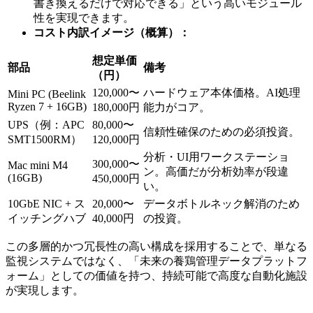
書き換えるだけで対応できる」という高いモジュール
性を実現できます。
コスト内訳イメージ（概算）：
想定単価
部品
備考
（円）
120,000〜
ハードウェア本体価格。AI処理
Mini PC (Beelink
Ryzen 7 + 16GB)
180,000円
能力がコア。
UPS（例：APC
80,000〜
信頼性確保のための必須投資。
SMT1500RM）
120,000円
分析・UI用ワークステーショ
300,000〜
Mac mini M4
ン。高価だが分析効率が段違
(16GB)
450,000円
い。
10GbE NIC + ス
20,000〜
データボトルネック解消のため
イッチングハブ
40,000円
の投資。
この多層的かつ冗長性の高い構成を採用することで、単なる
監視システムではなく、「未来の養鶏管理データプラットフ
ォーム」としての価値を持つ、持続可能で高度な自動化施設
が実現します。