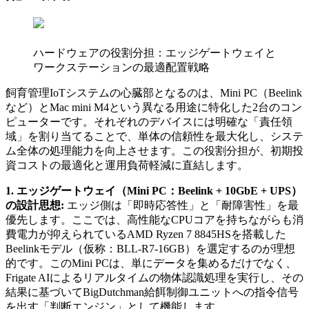
ハードウェアの役割分担：エッジゲートウェイと
ワークステーションの最適配置戦略
飼育管理IoTシステムの心臓部となるのは、Mini PC（Beelink
など）とMac mini M4という異なる用途に特化した2台のコン
ピューターです。それぞれのデバイスには明確な「責任領
域」を割り当てることで、単体の信頼性を最大化し、システ
ム全体の処理能力を向上させます。この役割分担が、初期投
資コストの最適化と運用負荷軽減に直結します。
1. エッジゲートウェイ（Mini PC：Beelink + 10GbE + UPS）
の設計思想:
エッジ側は「即時応答性」と「耐障害性」を最
優先します。ここでは、高性能なCPUコアを持ちながらも消
費電力が抑えられているAMD Ryzen 7 8845HSを搭載した
Beelinkモデル（仮称：BLL-R7-16GB）を選定するのが理想
的です。このMini PCは、単にデータを集めるだけでなく、
Frigate AIによるリアルタイムの物体認識処理を実行し、その
結果に基づいてBigDutchman給餌制御ユニットへの指令信号
を出す「判断エンジン」として機能します。