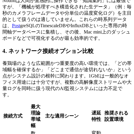
Notionは人間が直感的に操作できる「知識集約」には最強で
すが、「機械が処理すべき構造化された生データ」（例：毎
秒のカメラフレームデータや分単位の温度変化ログ）を主目
的として扱うのは適していません。これらの時系列データ
は、
Post
greSQLのTimescaleDBやInfluxDBといった専用の時
間軸データベースに集積し、その後、Mac mini上のダッシュ
ボードなどで可視化するのが最も効率的です。
4. ネットワーク接続オプション比較
養鶏場のような広範囲かつ重要度の高い環境では、「どの帯
域幅を確保するか」「どこまで通信が途切れないか」という
点がシステム設計の根幹に関わります。1GbEは一般的なオ
フィス用途には十分ですが、複数の高解像度ストリームや大
量ログを同時に扱う現代のAI監視システムには力不足で
す。
最大
理論
遅延
推奨される
接続方式
主な適用シーン
帯域
特性
設置環境
幅
変動
数