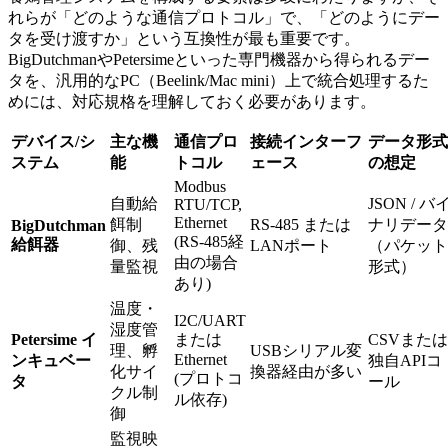
れらが「どのような通信プロトコル」で、「どのようにデー
タを受け渡すか」という互換性が最も重要です。
BigDutchmanやPetersimeといった専門機器から得られるデー
タを、汎用的なPC（Beelink/Mac mini）上で統合処理するた
めには、対応規格を理解しておく必要があります。
デバイス/シ
主な機
通信プロ
接続インターフ
データ形式
ステム
能
トコル
ェース
の想定
Modbus
自動給
JSON / バ
RTU/TCP,
Ethernet
餌制
RS-485 または
ナリデータ
BigDutchman
(RS-485経
給餌器
御、残
LANポート
（パケット
由の場合
量監視
形式）
あり)
温度・
I2C/UART
湿度管
Petersime イ
または
CSVまたは
理、孵
USBシリアル変
Ethernet
ンキュベー
独自APIコ
化サイ
換器経由が多い
(プロトコ
タ
ール
クル制
ル依存)
御
監視映