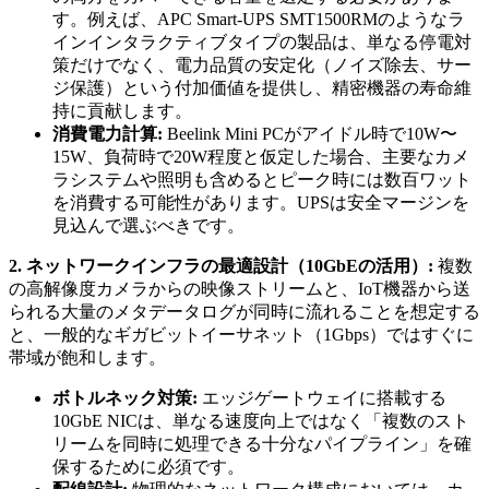
す。例えば、APC Smart-UPS SMT1500RMのようなラ
インインタラクティブタイプの製品は、単なる停電対
策だけでなく、電力品質の安定化（ノイズ除去、サー
ジ保護）という付加価値を提供し、精密機器の寿命維
持に貢献します。
消費電力計算:
Beelink Mini PCがアイドル時で10W〜
15W、負荷時で20W程度と仮定した場合、主要なカメ
ラシステムや照明も含めるとピーク時には数百ワット
を消費する可能性があります。UPSは安全マージンを
見込んで選ぶべきです。
2. ネットワークインフラの最適設計（10GbEの活用）:
複数
の高解像度カメラからの映像ストリームと、IoT機器から送
られる大量のメタデータログが同時に流れることを想定する
と、一般的なギガビットイーサネット（1Gbps）ではすぐに
帯域が飽和します。
ボトルネック対策:
エッジゲートウェイに搭載する
10GbE NICは、単なる速度向上ではなく「複数のスト
リームを同時に処理できる十分なパイプライン」を確
保するために必須です。