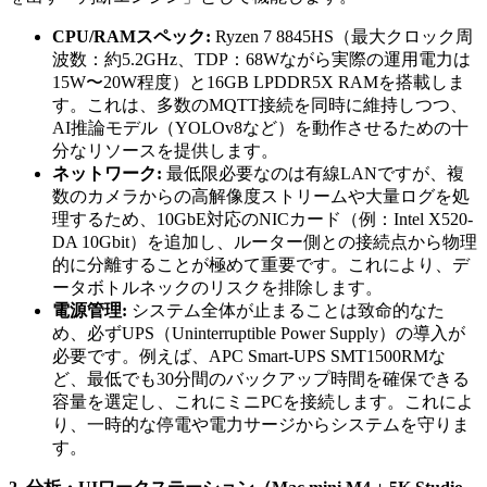
CPU/RAMスペック:
Ryzen 7 8845HS（最大クロック周
波数：約5.2GHz、TDP：68Wながら実際の運用電力は
15W〜20W程度）と16GB LPDDR5X RAMを搭載しま
す。これは、多数のMQTT接続を同時に維持しつつ、
AI推論モデル（YOLOv8など）を動作させるための十
分なリソースを提供します。
ネットワーク:
最低限必要なのは有線LANですが、複
数のカメラからの高解像度ストリームや大量ログを処
理するため、10GbE対応のNICカード（例：Intel X520-
DA 10Gbit）を追加し、ルーター側との接続点から物理
的に分離することが極めて重要です。これにより、デ
ータボトルネックのリスクを排除します。
電源管理:
システム全体が止まることは致命的なた
め、必ずUPS（Uninterruptible Power Supply）の導入が
必要です。例えば、APC Smart-UPS SMT1500RMな
ど、最低でも30分間のバックアップ時間を確保できる
容量を選定し、これにミニPCを接続します。これによ
り、一時的な停電や電力サージからシステムを守りま
す。