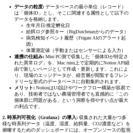
データの粒度:
データベースの最小単位（レコード）
は「個体ID」とし、そこに関連する属性として以下の
データを格納します。
生年月日/推定孵化日
給餌ログ参照キー（BigDutchmanからのデータ）
病気検知イベント履歴（Frigate AIのアラート起
因）
体重測定値（手動またはセンサーによる入力）
連携の仕組み:
Mini PC側で収集した「個体IDが特定さ
れた異常ログ」を、Mac mini上で定期的にNotion API経
由で新しいページとして作成・更新します。これによ
り、現場のエッジデータが、経営層が閲覧するフレン
ドリーな形式のデータベースに自動集約されます。
メリット:
NotionはUI設計やワークフロー構築が容易で
あり、技術者ではない農場管理者でも直感的に「この
個体群に問題がある」という洞察を得やすい点が最大
の利点です。
2. 時系列可視化（Grafana）の導入:
収集された大量かつ多
様な時系列データ（温度、湿度、給餌量、CO2濃度など）を
俯瞰するためのダッシュボードには、オープンソースの監視