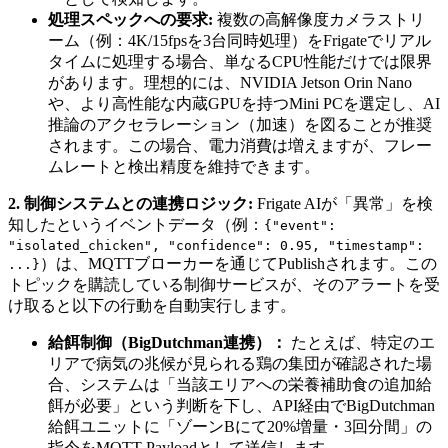
処理スペックへの要求:
複数の高解像度カメラストリ
ーム（例：4K/15fpsを3台同時処理）をFrigateでリアル
タイムに処理する場合、単なるCPU性能だけでは限界
があります。理想的には、NVIDIA Jetson Orin Nano
や、より高性能な内蔵GPUを持つMini PCを選定し、AI
推論のアクセラレーション（加速）を図ることが推奨
されます。この場合、電力消費は増えますが、フレー
ムレートと検出精度を維持できます。
2. 制御システムとの連携ロジック:
Frigate AIが「異常」を検
知したというイベントデータ（例：
{"event":
"isolated_chicken", "confidence": 0.95, "timestamp":
）は、MQTTブローカーを通じてPublishされます。この
...}
トピックを購読している制御サービスが、そのアラートを受
け取ると以下の行動を自動実行します。
給餌制御（BigDutchman連携）：
たとえば、特定のエ
リアで病気の兆候が見られる鶏の集団が確認された場
合、システムは「当該エリアへの栄養補助食の追加給
餌が必要」という判断を下し、API経由でBigDutchman
給餌ユニットに「ゾーンBにて20%増量・3回分間」の
指令をMQTT Payloadとして送信します。