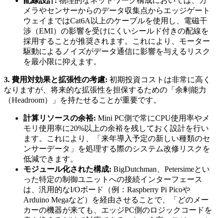
配線設計:
物理的なネットワーク構成においては、カ
メラやセンサーからのデータ収集点からエッジゲート
ウェイまではCat6A以上のケーブルを使用し、電磁干
渉（EMI）の影響を受けにくいシールド付きの配線を
採用することが推奨されます。これにより、モーター
駆動によるノイズがデータ通信に影響を与えるリスク
を最小限に抑えます。
3. 費用対効果と拡張性の考慮:
初期投資コストは非常に高く
なりますが、将来的な拡張性を担保するための「余剰能力
（Headroom）」を持たせることが重要です。
計算リソースの余裕:
Mini PC側で常にCPU使用率やメ
モリ使用率に20%以上の余裕を残しておく設計を行い
ます。これにより、「来年導入予定の新しい種類のセ
ンサーデータ」を処理する際のシステム改修リスクを
低減できます。
モジュール化された構成:
BigDutchman、Petersimeとい
った特定の制御ユニットへの接続インターフェース
は、汎用的なI/Oボード（例：Raspberry Pi Picoや
Arduino Megaなど）を経由させることで、「どのメー
カーの機器が来ても、エッジPC側のロジックコードを