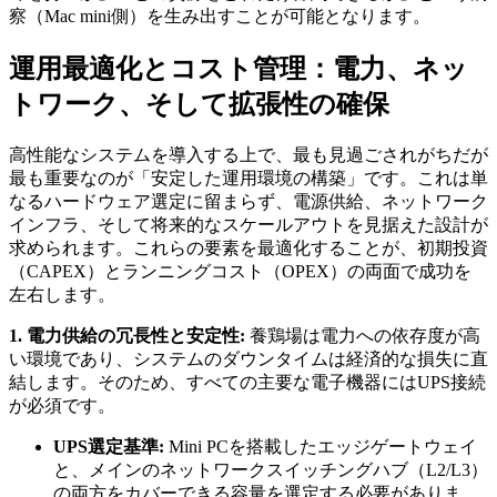
察（Mac mini側）を生み出すことが可能となります。
運用最適化とコスト管理：電力、ネッ
トワーク、そして拡張性の確保
高性能なシステムを導入する上で、最も見過ごされがちだが
最も重要なのが「安定した運用環境の構築」です。これは単
なるハードウェア選定に留まらず、電源供給、ネットワーク
インフラ、そして将来的なスケールアウトを見据えた設計が
求められます。これらの要素を最適化することが、初期投資
（CAPEX）とランニングコスト（OPEX）の両面で成功を
左右します。
1. 電力供給の冗長性と安定性:
養鶏場は電力への依存度が高
い環境であり、システムのダウンタイムは経済的な損失に直
結します。そのため、すべての主要な電子機器にはUPS接続
が必須です。
UPS選定基準:
Mini PCを搭載したエッジゲートウェイ
と、メインのネットワークスイッチングハブ（L2/L3）
の両方をカバーできる容量を選定する必要がありま