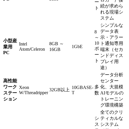
ー
続が求めら
ト
れる現場シ
ステム
シンプルな
データ表
8
～
示・アラー
小型産
10
ト通知専用
8GB ～
Intel
1GbE
業用
ポ
Atom/Celeron
16GB
端末（セカ
PC
ー
ンドディス
ト
プレイ用
途）
データ分析
高性能
センター
ワーク
多
化、大規模
Xeon
10GBASE-
32GB以上
W/Threadripper
T
ステー
数
AIモデルの
ション
トレーニン
グ環境構築
全てのクリ
シ
ティカルな
ス
システム