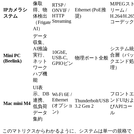
像取
MJPEGス
RTSP /
IPカメラシ
得、物
Ethernet (PoE推
リーム /
ONVIF /
HTTP
ステム
体検出
奨)
H.264/H.26
Streaming
コーデック
（Frigate
AI）
データ
収集、
AI推論
システム統
10GbE,
実行、
合層（バッ
Mini PC
USB-C,
物理ポート全般
(Beelink)
ネット
クエンド処
GPIOピン
ワーク
理）
ハブ機
能
UI表
示、DB
フロントエ
Wi-Fi 6E /
Ethernet
連携、
ンドUIお
Thunderbolt/USB
Mac mini M4
(オプショ
3.2 Gen 2
低負荷
びAPIコー
ン)
データ
ル
集約
このマトリクスからわかるように、システムは単一の規格で