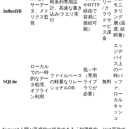
時系列専用設
リー
サーデー
やHTTP
モニ
計、高速な書き
/ ク
タ、メト
経由で
タリ
InfluxDB
込み/クエリ実
ラウ
リクス監
容易に
ング
行
ドサ
視
接続可
層 (温
ービ
能）
度, 給
ス課
餌量)
金
エッ
ジデ
バイ
ス上
ローカル
低～中
の一
での一時
ファイルベース
（専用
時バ
的なデー
SQLite
の軽量なリレー
ライブ
無料
ッフ
タ処理、
ショナルDB
ラリが
ァ、
オフライ
必要）
ロー
ン利用
カル
キャ
ッシ
ュ