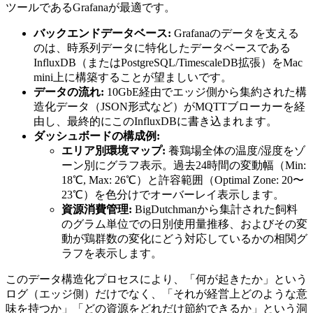
ツールであるGrafanaが最適です。
バックエンドデータベース:
Grafanaのデータを支える
のは、時系列データに特化したデータベースである
InfluxDB（またはPostgreSQL/TimescaleDB拡張）をMac
mini上に構築することが望ましいです。
データの流れ:
10GbE経由でエッジ側から集約された構
造化データ（JSON形式など）がMQTTブローカーを経
由し、最終的にこのInfluxDBに書き込まれます。
ダッシュボードの構成例:
エリア別環境マップ:
養鶏場全体の温度/湿度をゾ
ーン別にグラフ表示。過去24時間の変動幅（Min:
18℃, Max: 26℃）と許容範囲（Optimal Zone: 20〜
23℃）を色分けでオーバーレイ表示します。
資源消費管理:
BigDutchmanから集計された飼料
のグラム単位での日別使用量推移、およびその変
動が鶏群数の変化にどう対応しているかの相関グ
ラフを表示します。
このデータ構造化プロセスにより、「何が起きたか」という
ログ（エッジ側）だけでなく、「それが経営上どのような意
味を持つか」「どの資源をどれだけ節約できるか」という洞