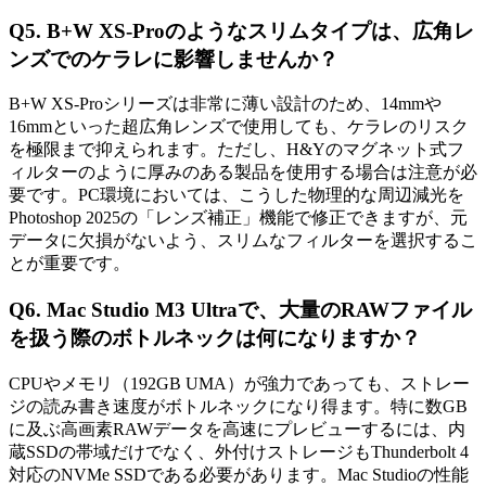
Q5. B+W XS-Proのようなスリムタイプは、広角レ
ンズでのケラレに影響しませんか？
B+W XS-Proシリーズは非常に薄い設計のため、14mmや
16mmといった超広角レンズで使用しても、ケラレのリスク
を極限まで抑えられます。ただし、H&Yのマグネット式フ
ィルターのように厚みのある製品を使用する場合は注意が必
要です。PC環境においては、こうした物理的な周辺減光を
Photoshop 2025の「レンズ補正」機能で修正できますが、元
データに欠損がないよう、スリムなフィルターを選択するこ
とが重要です。
Q6. Mac Studio M3 Ultraで、大量のRAWファイル
を扱う際のボトルネックは何になりますか？
CPUやメモリ（192GB UMA）が強力であっても、ストレー
ジの読み書き速度がボトルネックになり得ます。特に数GB
に及ぶ高画素RAWデータを高速にプレビューするには、内
蔵SSDの帯域だけでなく、外付けストレージもThunderbolt 4
対応のNVMe SSDである必要があります。Mac Studioの性能