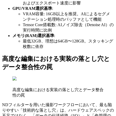
およびエクスポート速度に影響
GPU/VRAM選択基準
:
VRAM容量: 16GB以上を推奨。AIによるセグメ
ンテーション処理時のバッファとして機能
Tensor Core搭載数: AIノイズ除去（Denoise AI）の
実行時間に比例
メモリ(RAM)選択基準
:
最低32GB、理想は64GB〜128GB。スタッキング
枚数に依存
高度な編集における実装の落とし穴と
データ整合性の罠
高度な編集における実装の落とし穴とデータ整合
性の罠
NDフィルターを用いた撮影ワークフローにおいて、最も陥
りやすい「技術的な落とし穴」は、ハードウェアスペックの
不足ではなく、「データの伝送経路（I/O）」と「色管理の