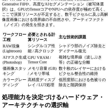
Generative Fillや、高度なAIセグメンテーション（被写体選
択）は、GPUのTensorコアやNPUへの依存度が極めて高く、
ここで演算リソースが不足すると、数千ピクセルに及ぶ高解
像度画像における境界線の不自然さや、アーティファクト
（ノイズ）の発生を招きます。
ワークフロー
必要とされる計
主な技術的課題
工程
算リソース
シングルコア性
シャドウ部のノイズ除去と
RAW現像
(Lightroom)
能 / 高クロック
ディテール復元
複雑な境界線（波しぶき
AIマスク生成
GPU VRAM /
Tensor Core
(Photoshop)
等）の正確な分離
価画像スタッ
メモリ容量 (GB)
数十枚のレイヤーにおける
キング
/ メモリ帯域
ピクセル整合性の維持
カラーグレー
高精度ディスプ
低照度部における色被りの
ディング
レイ / LUT処理
除去と階調保持
処理能力を決定づけるハードウェア・
アーキテクチャの選択軸