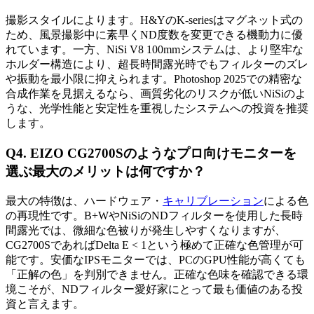
撮影スタイルによります。H&YのK-seriesはマグネット式の
ため、風景撮影中に素早くND度数を変更できる機動力に優
れています。一方、NiSi V8 100mmシステムは、より堅牢な
ホルダー構造により、超長時間露光時でもフィルターのズレ
や振動を最小限に抑えられます。Photoshop 2025での精密な
合成作業を見据えるなら、画質劣化のリスクが低いNiSiのよ
うな、光学性能と安定性を重視したシステムへの投資を推奨
します。
Q4. EIZO CG2700Sのようなプロ向けモニターを
選ぶ最大のメリットは何ですか？
最大の特徴は、ハードウェア・
キャリブレーション
による色
の再現性です。B+WやNiSiのNDフィルターを使用した長時
間露光では、微細な色被りが発生しやすくなりますが、
CG2700SであればDelta E < 1という極めて正確な色管理が可
能です。安価なIPSモニターでは、PCのGPU性能が高くても
「正解の色」を判別できません。正確な色味を確認できる環
境こそが、NDフィルター愛好家にとって最も価値のある投
資と言えます。