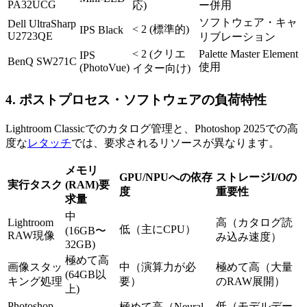
PA32UCG
応)
ー併用
ソフトウェア・キャ
Dell UltraSharp
< 2 (標準的)
IPS Black
U2723QE
リブレーション
< 2 (クリエ
Palette Master Element
IPS
BenQ SW271C
使用
(PhotoVue)
イター向け)
4. ポストプロセス・ソフトウェアの負荷特性
Lightroom Classicでのカタログ管理と、Photoshop 2025での高
度な
レタッチ
では、要求されるリソースが異なります。
メモリ
GPU/NPUへの依存
ストレージI/Oの
実行タスク
(RAM)要
度
重要性
求量
中
Lightroom
高（カタログ読
低（主にCPU）
(16GB〜
RAW現像
み込み速度）
32GB)
極めて高
画像スタッ
中（演算力が必
極めて高（大量
(64GB以
キング処理
要）
のRAW展開）
上)
Photoshop
低（モデルデー
極めて高（Neural