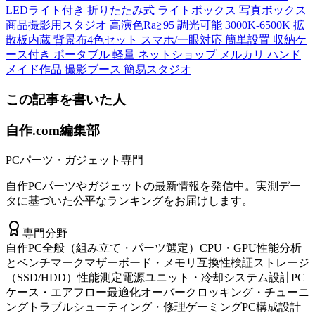
LEDライト付き 折りたたみ式 ライトボックス 写真ボックス
商品撮影用スタジオ 高演色Ra≧95 調光可能 3000K-6500K 拡
散板内蔵 背景布4色セット スマホ/一眼対応 簡単設置 収納ケ
ース付き ポータブル 軽量 ネットショップ メルカリ ハンド
メイド作品 撮影ブース 簡易スタジオ
この記事を書いた人
自作.com編集部
PCパーツ・ガジェット専門
自作PCパーツやガジェットの最新情報を発信中。実測デー
タに基づいた公平なランキングをお届けします。
専門分野
自作PC全般（組み立て・パーツ選定）
CPU・GPU性能分析
とベンチマーク
マザーボード・メモリ互換性検証
ストレージ
（SSD/HDD）性能測定
電源ユニット・冷却システム設計
PC
ケース・エアフロー最適化
オーバークロッキング・チューニ
ング
トラブルシューティング・修理
ゲーミングPC構成設計