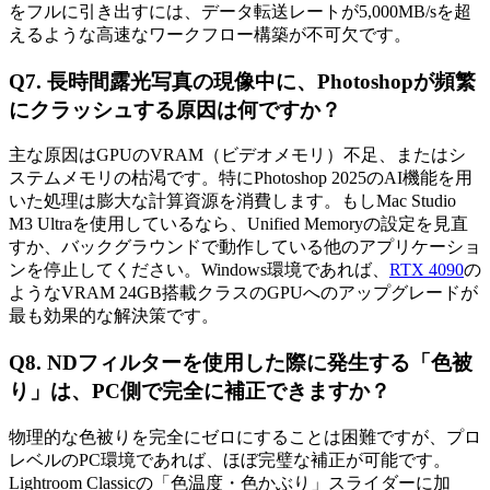
をフルに引き出すには、データ転送レートが5,000MB/sを超
えるような高速なワークフロー構築が不可欠です。
Q7. 長時間露光写真の現像中に、Photoshopが頻繁
にクラッシュする原因は何ですか？
主な原因はGPUのVRAM（ビデオメモリ）不足、またはシ
ステムメモリの枯渇です。特にPhotoshop 2025のAI機能を用
いた処理は膨大な計算資源を消費します。もしMac Studio
M3 Ultraを使用しているなら、Unified Memoryの設定を見直
すか、バックグラウンドで動作している他のアプリケーショ
ンを停止してください。Windows環境であれば、
RTX 4090
の
ようなVRAM 24GB搭載クラスのGPUへのアップグレードが
最も効果的な解決策です。
Q8. NDフィルターを使用した際に発生する「色被
り」は、PC側で完全に補正できますか？
物理的な色被りを完全にゼロにすることは困難ですが、プロ
レベルのPC環境であれば、ほぼ完璧な補正が可能です。
Lightroom Classicの「色温度・色かぶり」スライダーに加