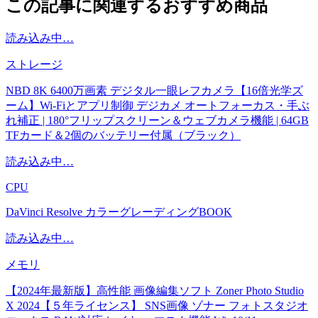
この記事に関連するおすすめ商品
読み込み中…
ストレージ
NBD 8K 6400万画素 デジタル一眼レフカメラ【16倍光学ズ
ーム】Wi-Fiとアプリ制御 デジカメ オートフォーカス・手ぶ
れ補正 | 180°フリップスクリーン＆ウェブカメラ機能 | 64GB
TFカード＆2個のバッテリー付属（ブラック）
読み込み中…
CPU
DaVinci Resolve カラーグレーディングBOOK
読み込み中…
メモリ
【2024年最新版】高性能 画像編集ソフト Zoner Photo Studio
X 2024【５年ライセンス】 SNS画像 ゾナー フォトスタジオ