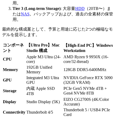
用。
Tier 3 (Long-term Storage)
: 大容量
HDD
（20TB〜）ま
たは
NAS
。バックアップおよび、過去の全素材の保管
用。
最終的な構成案として、予算と用途に応じた2つの極端なモ
デルを提示します。
コンポーネ
【Ultra Pro】Mac
【High-End PC】Windows
ント
Studio 構成
Workstation
Apple M3 Ultra (24-
AMD Ryzen 9 9950X (16-
CPU
core)
core/32-thread)
192GB Unified
Memory
128GB DDR5-6400MHz
Memory
Integrated M3 Ultra
NVIDIA GeForce RTX 5090
GPU
GPU
(32GB VRAM)
内蔵 Apple SSD
PCIe Gen5 NVMe 4TB +
Storage
Gen4 NVMe 8TB
4TB
EIZO CG2700S (4K/Color
Display
Studio Display (5K)
Accurate)
Thunderbolt 5 / USB4 PCIe
Connectivity
Thunderbolt 4/5
Card