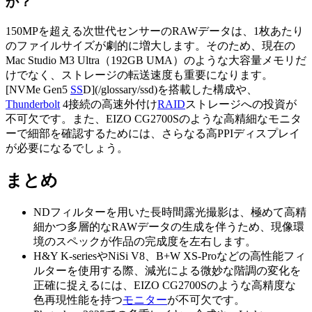
か？
150MPを超える次世代センサーのRAWデータは、1枚あたり
のファイルサイズが劇的に増大します。そのため、現在の
Mac Studio M3 Ultra（192GB UMA）のような大容量メモリだ
けでなく、ストレージの転送速度も重要になります。
[NVMe Gen5
SS
D](/glossary/ssd)を搭載した構成や、
Thunderbolt
4接続の高速外付け
RAID
ストレージへの投資が
不可欠です。また、EIZO CG2700Sのような高精細なモニタ
ーで細部を確認するためには、さらなる高PPIディスプレイ
が必要になるでしょう。
まとめ
NDフィルターを用いた長時間露光撮影は、極めて高精
細かつ多層的なRAWデータの生成を伴うため、現像環
境のスペックが作品の完成度を左右します。
H&Y K-seriesやNiSi V8、B+W XS-Proなどの高性能フィ
ルターを使用する際、減光による微妙な階調の変化を
正確に捉えるには、EIZO CG2700Sのような高精度な
色再現性能を持つ
モニター
が不可欠です。