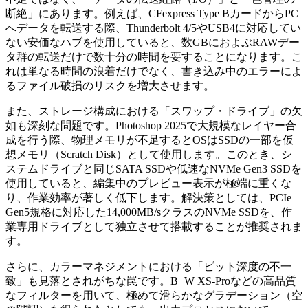
断絶」にあります。例えば、CFexpress Type BカードからPC
へデータを転送する際、Thunderbolt 4/5やUSB4に対応してい
ない安価なハブを使用していると、数GBにおよぶRAWデー
タ群の転送だけで数十分の時間を要することになります。こ
れは単なる時間の浪着だけでなく、書き込み中のエラーによ
るファイル破損のリスクを増大させます。
また、ストレージ構成における「スワップ・ドライブ」の欠
如も深刻な問題です。Photoshop 2025で大規模なレイヤー合
成を行う際、物理メモリが不足するとOSはSSDの一部を仮
想メモリ（Scratch Disk）として使用します。このとき、シ
ステムドライブと同じSATA SSDや低速なNVMe Gen3 SSDを
使用していると、編集中のプレビュー表示が極端に重くな
り、作業効率が著しく低下します。解決策としては、PCIe
Gen5規格に対応した14,000MB/sクラスのNVMe SSDを、作
業専用ドライブとして独立させて搭載することが推奨されま
す。
さらに、カラーマネジメントにおける「ビット深度の不一
致」も見落とされがちな罠です。B+W XS-Proなどの高品質
なフィルターを用いて、極めて滑らかなグラデーション（空