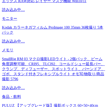
エックス RAW対応 レイヤー マスク機能 Win10/11
読み込み中…
モニター
Kodak カラーネガフィルム ProImage 100 35mm 36枚撮り 5本
パック
読み込み中…
メモリ
SmallRig RM 03 マクロ撮影LEDライト - 2個パック、ビーム
角度調整可能、CRI95、TLCI92、コールドシュー延長バー、
クランプ、ディフューザー、スポットライト、バーンドア、
ゴボ、スタンド付きフレキシブルライト オモ写/物取り/商品
撮影 5796
読み込み中…
食品・飲料
PULUZ 【アップグレード版】撮影ボックス 60×50×40cm