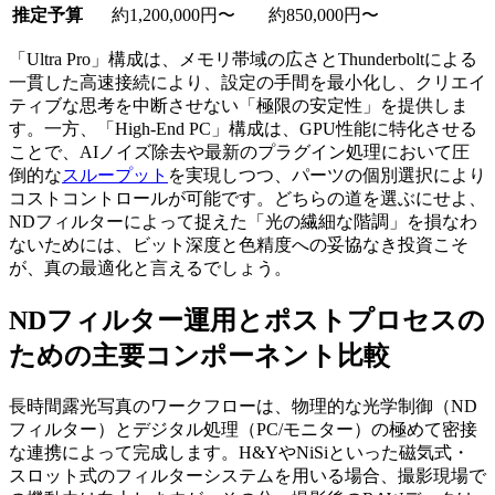
推定予算
約1,200,000円〜
約850,000円〜
「Ultra Pro」構成は、メモリ帯域の広さとThunderboltによる
一貫した高速接続により、設定の手間を最小化し、クリエイ
ティブな思考を中断させない「極限の安定性」を提供しま
す。一方、「High-End PC」構成は、GPU性能に特化させる
ことで、AIノイズ除去や最新のプラグイン処理において圧
倒的な
スループット
を実現しつつ、パーツの個別選択により
コストコントロールが可能です。どちらの道を選ぶにせよ、
NDフィルターによって捉えた「光の繊細な階調」を損なわ
ないためには、ビット深度と色精度への妥協なき投資こそ
が、真の最適化と言えるでしょう。
NDフィルター運用とポストプロセスの
ための主要コンポーネント比較
長時間露光写真のワークフローは、物理的な光学制御（ND
フィルター）とデジタル処理（PC/モニター）の極めて密接
な連携によって完成します。H&YやNiSiといった磁気式・
スロット式のフィルターシステムを用いる場合、撮影現場で