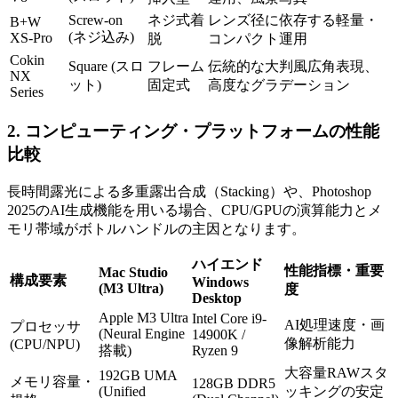
Screw-on
ネジ式着
レンズ径に依存する軽量・
B+W
(ネジ込み)
XS-Pro
脱
コンパクト運用
Cokin
Square (スロ
フレーム
伝統的な大判風広角表現、
NX
ット)
固定式
高度なグラデーション
Series
2. コンピューティング・プラットフォームの性能
比較
長時間露光による多重露出合成（Stacking）や、Photoshop
2025のAI生成機能を用いる場合、CPU/GPUの演算能力とメ
モリ帯域がボトルハンドルの主因となります。
ハイエンド
性能指標・重要
Mac Studio
構成要素
Windows
(M3 Ultra)
度
Desktop
Apple M3 Ultra
Intel Core i9-
AI処理速度・画
プロセッサ
(Neural Engine
14900K /
像解析能力
(CPU/NPU)
搭載)
Ryzen 9
大容量RAWスタ
192GB UMA
メモリ容量・
128GB DDR5
(Unified
ッキングの安定