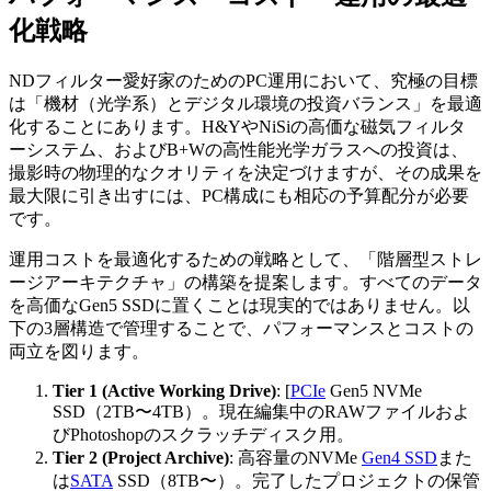
化戦略
NDフィルター愛好家のためのPC運用において、究極の目標
は「機材（光学系）とデジタル環境の投資バランス」を最適
化することにあります。H&YやNiSiの高価な磁気フィルタ
ーシステム、およびB+Wの高性能光学ガラスへの投資は、
撮影時の物理的なクオリティを決定づけますが、その成果を
最大限に引き出すには、PC構成にも相応の予算配分が必要
です。
運用コストを最適化するための戦略として、「階層型ストレ
ージアーキテクチャ」の構築を提案します。すべてのデータ
を高価なGen5 SSDに置くことは現実的ではありません。以
下の3層構造で管理することで、パフォーマンスとコストの
両立を図ります。
Tier 1 (Active Working Drive)
: [
PCIe
Gen5 NVMe
SSD（2TB〜4TB）。現在編集中のRAWファイルおよ
びPhotoshopのスクラッチディスク用。
Tier 2 (Project Archive)
: 高容量のNVMe
Gen4 SSD
また
は
SATA
SSD（8TB〜）。完了したプロジェクトの保管