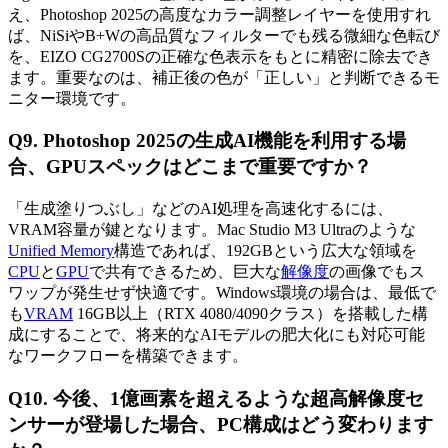
え、Photoshop 2025の高度なカラー調整レイヤーを使用すれ
ば、NiSiやB+Wの高品質なフィルターでも残る微細な色転び
を、EIZO CG2700Sの正確な色表示をもとに精密に除去でき
ます。重要なのは、補正後の色が「正しい」と判断できるモ
ニター環境です。
Q9. Photoshop 2025の生成AI機能を利用する場
合、GPUスペックはどこまで重要ですか？
「生成塗りつぶし」などのAI処理を高速化するには、
VRAM容量が鍵となります。Mac Studio M3 Ultraのような
Unified Memory
構造であれば、192GBという広大な領域を
CPU
と
GPU
で共有できるため、巨大な
解像度
の画像でもス
ワップが発生せず快適です。Windows環境の場合は、最低で
も
VRAM
16GB以上（RTX 4080/4090クラス）を搭載した構
成にすることで、将来的なAIモデルの肥大化にも対応可能
なワークフローを構築できます。
Q10. 今後、1億画素を超えるような超高解像度セ
ンサーが登場した場合、PC構成はどう変わります