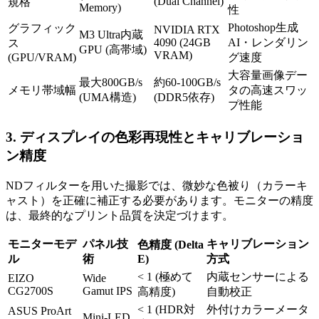
(Dual Channel)
規格
Memory)
性
Photoshop生成
グラフィック
NVIDIA RTX
M3 Ultra内蔵
4090 (24GB
AI・レンダリン
ス
GPU (高帯域)
VRAM)
(GPU/VRAM)
グ速度
大容量画像デー
最大800GB/s
約60-100GB/s
メモリ帯域幅
タの高速スワッ
(UMA構造)
(DDR5依存)
プ性能
3. ディスプレイの色彩再現性とキャリブレーショ
ン精度
NDフィルターを用いた撮影では、微妙な色被り（カラーキ
ャスト）を正確に補正する必要があります。モニターの精度
は、最終的なプリント品質を決定づけます。
モニターモデ
パネル技
キャリブレーション
色精度 (Delta
ル
術
E)
方式
< 1 (極めて
内蔵センサーによる
EIZO
Wide
CG2700S
Gamut IPS
高精度)
自動校正
< 1 (HDR対
外付けカラーメータ
ASUS ProArt
Mini-LED