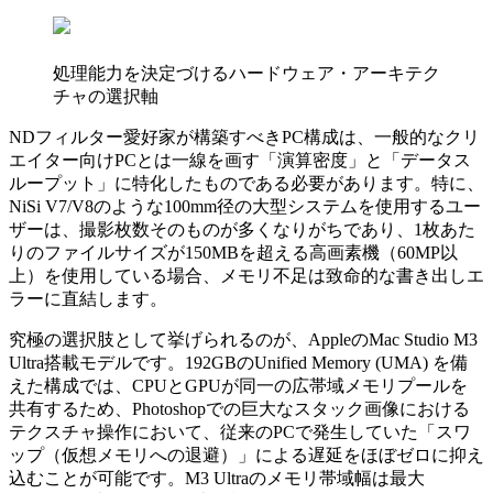
処理能力を決定づけるハードウェア・アーキテク
チャの選択軸
NDフィルター愛好家が構築すべきPC構成は、一般的なクリ
エイター向けPCとは一線を画す「演算密度」と「データス
ループット」に特化したものである必要があります。特に、
NiSi V7/V8のような100mm径の大型システムを使用するユー
ザーは、撮影枚数そのものが多くなりがちであり、1枚あた
りのファイルサイズが150MBを超える高画素機（60MP以
上）を使用している場合、メモリ不足は致命的な書き出しエ
ラーに直結します。
究極の選択肢として挙げられるのが、AppleのMac Studio M3
Ultra搭載モデルです。192GBのUnified Memory (UMA) を備
えた構成では、CPUとGPUが同一の広帯域メモリプールを
共有するため、Photoshopでの巨大なスタック画像における
テクスチャ操作において、従来のPCで発生していた「スワ
ップ（仮想メモリへの退避）」による遅延をほぼゼロに抑え
込むことが可能です。M3 Ultraのメモリ帯域幅は最大