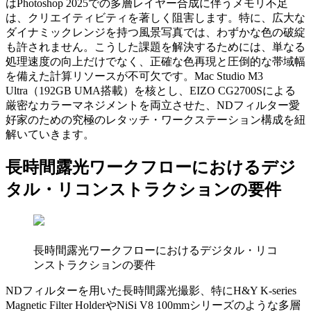
はPhotoshop 2025での多層レイヤー合成に伴うメモリ不足
は、クリエイティビティを著しく阻害します。特に、広大な
ダイナミックレンジを持つ風景写真では、わずかな色の破綻
も許されません。こうした課題を解決するためには、単なる
処理速度の向上だけでなく、正確な色再現と圧倒的な帯域幅
を備えた計算リソースが不可欠です。Mac Studio M3
Ultra（192GB UMA搭載）を核とし、EIZO CG2700Sによる
厳密なカラーマネジメントを両立させた、NDフィルター愛
好家のための究極のレタッチ・ワークステーション構成を紐
解いていきます。
長時間露光ワークフローにおけるデジ
タル・リコンストラクションの要件
長時間露光ワークフローにおけるデジタル・リコ
ンストラクションの要件
NDフィルターを用いた長時間露光撮影、特にH&Y K-series
Magnetic Filter HolderやNiSi V8 100mmシリーズのような多層