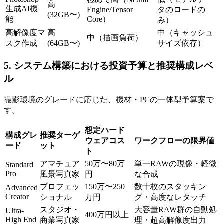
高
生成AI機
Engine/Tensor
タのロードの
(32GB〜)
能
Core）
み）
高解像度マ
高
中（キャッシュ
中（描画負荷）
スク作成
(64GB〜)
サイズ依存）
5. システム構築における投資予算と推奨構成レベ
ル
撮影環境のグレードに応じた、機材・PCの一体型予算案で
す。
想定ハード
構成グレ
推奨ターゲ
ウェアコス
ワークフローの限界値
ード
ット
ト
アマチュア
50万〜80万
単一RAWの現像・軽微
Standard
Pro
風景写真家
円
な合成
プロフェッ
150万〜250
数十枚のスタッキン
Advanced
Creator
ショナル
万円
グ・高度なレタッチ
スタジオ・
大容量RAW群の自動処
Ultra-
400万円以上
High End
商業写真家
理・超高解像度出力