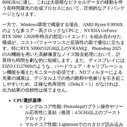
800GB/sに達し、これは大規模なピクセルデータの移動を伴
う長時間露光の合成プロセスにおいて、圧倒的なアドバンテ
ージとなります。
一方で、Windows環境で構築する場合、AMD Ryzen 9 9950X
のような多コア・高クロックなCPUと、NVIDIA GeForce
RTX 5090（2026年時点の想定ハイエンド）を組み合わせた
構成が、コストパフォーマンスと拡張性の面で優位に立ちま
す。特にRTX 5090の32GB以上のVRAMは、Photoshop 2025
のAI機能を用いた高解像度なノイズ除去処理において、計
算待ち時間を劇な的に短縮します。また、ディスプレイには
EIZO CG2700Sのような、ハードウェア・キャリブレーショ
ン機能を備えたモニターが必須です。NDフィルターによる
光量の減衰は、デジタル上での色の飽和や色被りを引き起こ
しやすいため、正確な色再現性（Delta E < 1）がなければ、
出力結果の信頼性は保てません。
CPU選択基準
:
シングルコア性能: Photoshopのブラシ操作やツー
ル応答性に直結（推奨：4.5GHz以上のブースト
クロック）
マルチコア性能: Lightroomでのカタログ読み込み