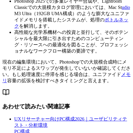
Photoshop 2025での多重レイヤー合成や、Lightroom
Classicでの大規模カタログ管理においては、Mac St
udio
M3 Ultra（192GB UMA構成）のような膨大なユニファ
イドメモリを搭載したシステムが、処理の
ボトルネッ
ク
を解消します。
高性能な光学系機材への投資と並行して、そのポテン
シャルを最大限に引き出すためのコンピューティン
グ・リソースへの最適化を図ることが、プロフェッシ
ョナルなワークフロー構築の要諦です。
現在の編集環境において、Photoshopでの大規模合成時にメ
モリ不足によるスワップが発生していないか確認してくださ
い。もし処理速度に停滞を感じる場合は、ユニファイド
メモ
リ
容量の拡張を検討すべきタイミングと言えます。
あわせて読みたい関連記事
UXリサーチャー向けPC構成2026｜ユーザビリティテ
スト・分析環境
PC構成