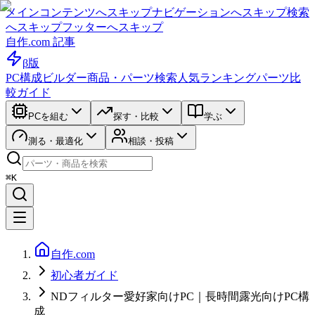
メインコンテンツへスキップ
ナビゲーションへスキップ
検索
へスキップ
フッターへスキップ
自作.com 記事
β版
PC構成ビルダー
商品・パーツ検索
人気ランキング
パーツ比
較ガイド
PCを組む
探す・比較
学ぶ
測る・最適化
相談・投稿
⌘K
自作.com
初心者ガイド
NDフィルター愛好家向けPC｜長時間露光向けPC構
成