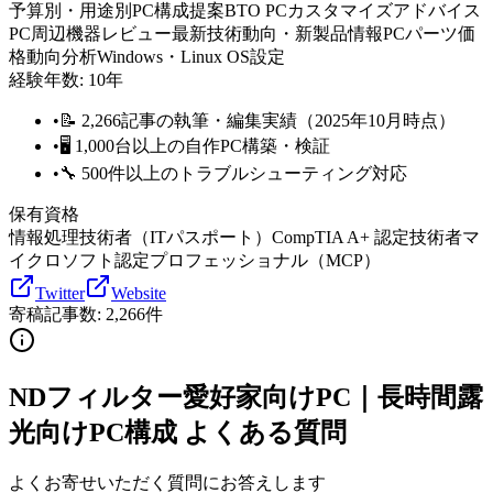
予算別・用途別PC構成提案
BTO PCカスタマイズアドバイス
PC周辺機器レビュー
最新技術動向・新製品情報
PCパーツ価
格動向分析
Windows・Linux OS設定
経験年数:
10
年
•
📝 2,266記事の執筆・編集実績（2025年10月時点）
•
🖥️ 1,000台以上の自作PC構築・検証
•
🔧 500件以上のトラブルシューティング対応
保有資格
情報処理技術者（ITパスポート）
CompTIA A+ 認定技術者
マ
イクロソフト認定プロフェッショナル（MCP）
Twitter
Website
寄稿記事数:
2,266
件
NDフィルター愛好家向けPC｜長時間露
光向けPC構成 よくある質問
よくお寄せいただく質問にお答えします