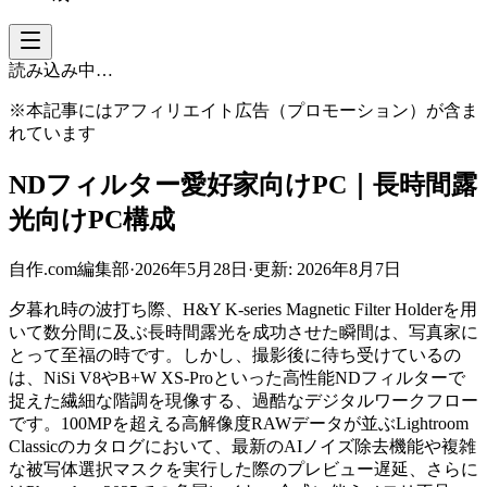
読み込み中…
※本記事にはアフィリエイト広告（プロモーション）が含ま
れています
NDフィルター愛好家向けPC｜長時間露
光向けPC構成
自作.com編集部
·
2026年5月28日
·
更新:
2026年8月7日
夕暮れ時の波打ち際、H&Y K-series Magnetic Filter Holderを用
いて数分間に及ぶ長時間露光を成功させた瞬間は、写真家に
とって至福の時です。しかし、撮影後に待ち受けているの
は、NiSi V8やB+W XS-Proといった高性能NDフィルターで
捉えた繊細な階調を現像する、過酷なデジタルワークフロー
です。100MPを超える高解像度RAWデータが並ぶLightroom
Classicのカタログにおいて、最新のAIノイズ除去機能や複雑
な被写体選択マスクを実行した際のプレビュー遅延、さらに