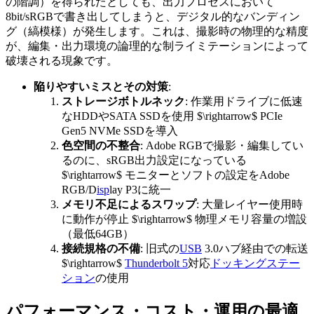
の階調）を得られたとしても、出力プロセスにおいて
8bit/sRGBで書き出してしまうと、デジタル的なバンディン
グ（縞模様）が発生します。これは、撮影時の物理的な精度
が、編集・出力環境の論理的な制ライミテーションによって
破壊される現象です。
陥りやすいミスとその対策
:
ストレージボトルネック
: 作業用ドライブに低速
なHDDやSATA SSDを使用 $\rightarrow$ PCIe
Gen5 NVMe SSDを導入
色空間の不整合
: Adobe RGBで撮影・編集してい
るのに、sRGB出力設定になっている
$\rightarrow$ モニターとソフトの設定をAdobe
RGB/D
isp
lay P3に統一
メモリ不足によるスワップ
: 大量レイヤー使用時
に動作が停止 $\rightarrow$ 物理メモリ容量の増設
（最低64GB）
接続規格の不備
: 旧式の
USB
3.0ハブ経由での転送
$\rightarrow$
Thunderbolt 5
対応
ドッキングステー
ション
の使用
パフォーマンス・コスト・運用の最適