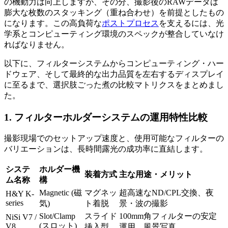
の機動力は向上しますが、その分、撮影後のRAWデータは
膨大な枚数のスタッキング（重ね合わせ）を前提としたもの
になります。この高負荷な
ポストプロセス
を支えるには、光
学系とコンピューティング環境のスペックが整合していなけ
ればなりません。
以下に、フィルターシステムからコンピューティング・ハー
ドウェア、そして最終的な出力品質を左右するディスプレイ
に至るまで、選択肢ごった煮の比較マトリクスをまとめまし
た。
1. フィルターホルダーシステムの運用特性比較
撮影現場でのセットアップ速度と、使用可能なフィルターの
バリエーションは、長時間露光の成功率に直結します。
システ
ホルダー機
装着方式
主な用途・メリット
ム名称
構
Magnetic (磁
マグネッ
超高速なND/CPL交換、夜
H&Y K-
series
気)
ト着脱
景・波の撮影
Slot/Clamp
スライド
100mm角フィルターの安定
NiSi V7 /
(スロット)
V8
挿入型
運用、風景写真