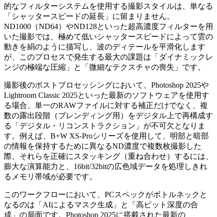
的なフィルターシステムを使用する撮影スタイルは、単なる
「シャッタースピードの延長」に留まりません。
ND1000（ND64）やND128といった超高濃度フィルターを用
いた撮影では、極めて低いシャッタースピードによって雲の
動きを絹のように描写し、波のディテールを平滑化します
が、このプロセスで発生する最大の課題は「ダイナミックレ
ンジの極端な圧縮」と「微細なテクスチャの喪失」です。
撮影後のポストプロセッシングにおいて、Photoshop 2025や
Lightroom Classic 2025といった最新のソフトウェアを使用す
る場合、単一のRAWファイルに対する補正だけでなく、複
数の露出段階（ブレンディング用）をデジタル上で再構成す
る「デジタル・リコンストラクション」が不可欠となりま
す。例えば、B+W XS-Proシリーズを使用して、明部と暗部
の情報を保持するために異なるND濃度で複数枚撮影した
際、それらを正確にスタッキング（重ね合わせ）するには、
膨大な演算能力と、16bit/32bitの広色域データを処理しきれ
るメモリ帯域が必要です。
このワークフローにおいて、PCスペックがボトルネックと
なるのは「AIによるマスク生成」と「高ビット深度の合
成」の局面です。Photoshop 2025に搭載された最新の