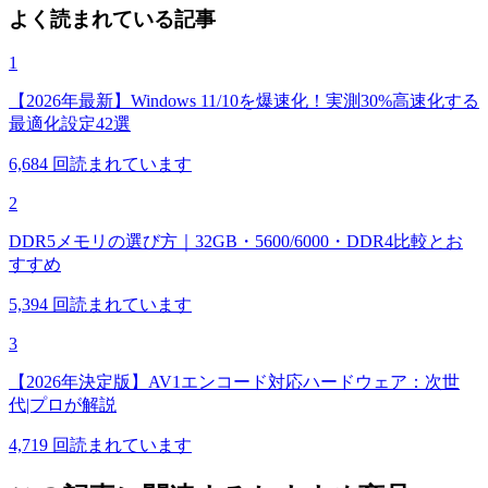
よく読まれている記事
1
【2026年最新】Windows 11/10を爆速化！実測30%高速化する
最適化設定42選
6,684
回読まれています
2
DDR5メモリの選び方｜32GB・5600/6000・DDR4比較とお
すすめ
5,394
回読まれています
3
【2026年決定版】AV1エンコード対応ハードウェア：次世
代|プロが解説
4,719
回読まれています