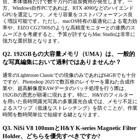
合、本体価格だけで数十万円の追加費用が発生します。一
方、Windows自作PCであれば、RTX 4090などのハイエンド
GPUを選定しつつ、メモリ容量をコストパフォーマンス良
く増設可能です。ただし、macOS特有の最適化による電力効
率や、EIZO CG2700Sのような高精度モニターとの連携のス
ムーズさを考慮すると、予算が許すならMac Studioは非常に
強力な選択肢となります。
Q2. 192GBもの大容量メモリ（UMA）は、一般的
な写真編集において過剰ではありませんか？
通常のLightroom Classicでの現像のみであれば64GBでも十分
ですが、Photoshop 2025で数百枚のレイヤーを重ねた合成作
業や、超高解像度RAWデータのバッチ処理を行う際は、
192GBの恩恵が顕著に現れます。特に、H&Yのフィルター
を用いた長時間露光写真の多重露光合成では、メモリ不足に
よるスワップ（低速なストレッチング）を防ぐことが、作業
時間を数時間単位で短縮する鍵となります。
Q3. NiSi V8 100mmとH&Y K-series Magnetic Filter
Holder、どちらを優先すべきですか?