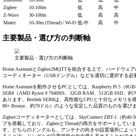
Zigbee
10-100m
低
高
中
Z-Wave
30-100m
低
高
高
Matter
10-30m (Thread) / Wi-Fi
低-中
高
中
主要製品・選び方の判断軸
主要製品・選び方の判断軸
Home AssistantとZigbee2MQTTを統合する上で、ハード
コーディネーター（USBドングル）などを適切に選択する必
Home Assistantを動作させるPCとしては、Raspberry
SER8（AMD Ryzen 9 7940HS、32GB RAM、512G
あります。Beelink SER8は、高性能なCPUと十分なメモ
80+ Bronze、約70ドル）のような安定した品質のものを選
Zigbeeコーディネーターとしては、SkyConnect ZBT-1（約40-50ドル）
プを搭載しており、ZigbeeとThreadの両方をサポートしています。Sono
す。どちらのドングルも、アンテナの向きや設置場所によって