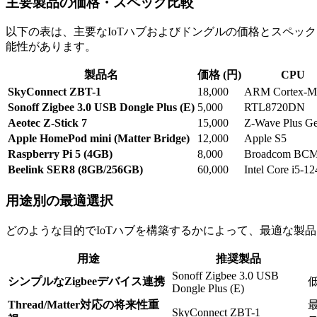
主要製品の価格・スペック比較
以下の表は、主要なIoTハブおよびドングルの価格とスペッ
能性があります。
製品名
価格 (円)
CPU
SkyConnect ZBT-1
18,000
ARM Cortex-M
Sonoff Zigbee 3.0 USB Dongle Plus (E)
5,000
RTL8720DN
Aeotec Z-Stick 7
15,000
Z-Wave Plus G
Apple HomePod mini (Matter Bridge)
12,000
Apple S5
Raspberry Pi 5 (4GB)
8,000
Broadcom BC
Beelink SER8 (8GB/256GB)
60,000
Intel Core i5-1
用途別の最適選択
どのような目的でIoTハブを構築するかによって、最適な製
用途
推奨製品
Sonoff Zigbee 3.0 USB
シンプルなZigbeeデバイス連携
Dongle Plus (E)
Thread/Matter対応の将来性重
SkyConnect ZBT-1