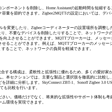
ーネントを削除し、Home Assistantの起動時間を短
量を節約できます。Zigbee2MQTTの設定においては、
ネルを変更したり、Zigbeeコーディネーターの設置場所を調
たり、不要なデバイスを削除したりすることで、ネットワークの
TT間の通信速度を向上させることができます。MQTTブローカーは
させることができます。例えば、MQTTブローカーのメッセー
くすることで、ネットワークの負荷を軽減できます。
bee2MQTTを統合する構成は、柔軟性と拡張性に優れるため、多く
。本セクションでは、主要な製品と選択肢を徹底的に比較し、
Connect ZBT-1、Sonoff Zigbee 3.0 USB Dongle 
についても比較を行います。
ださい。価格だけでなく、将来的な拡張性やサポート体制も考
ーム環境を実現できます。