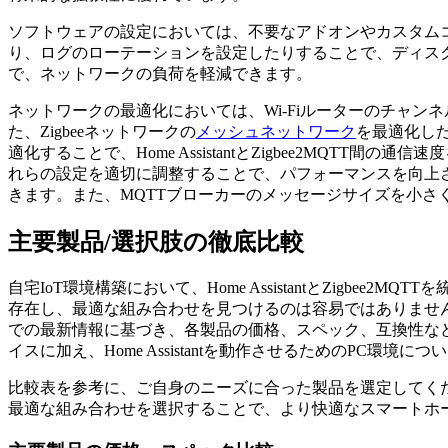
ソフトウェアの設定においては、不要なアドオンやカスタムコンポ
り、ログのローテーションを設定したりすることで、ディスク容
で、ネットワークの負荷を軽減できます。
ネットワークの最適化においては、Wi-Fiルーターのチャン
た、Zigbeeネットワークの
メッシュネットワーク
を最適化し
適化することで、Home AssistantとZigbee2MQ
れらの設定を適切に調整することで、パフォーマンスを向上
きます。また、MQTTブローカーのメッセージサイズを小さ
主要製品/選択肢の徹底比較
自宅IoT環境構築において、Home AssistantとZig
存在し、最適な組み合わせを見つけるのは容易ではありません
での最新情報に基づき、各製品の価格、スペック、互換性などを詳細に分析します。Sky
イスに加え、Home Assistantを動作させるためのPC環境
比較表を参考に、ご自身のニーズに合った製品を選定してく
最適な組み合わせを選択することで、より快適なスマートホ