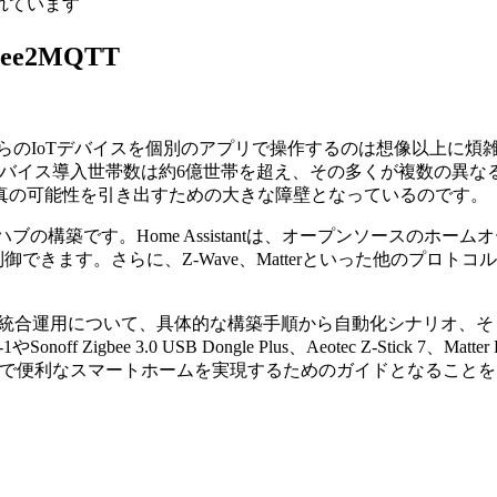
れています
bee2MQTT
らのIoTデバイスを個別のアプリで操作するのは想像以上に煩
導入世帯数は約6億世帯を超え、その多くが複数の異なるプロトコル（Wi-F
真の可能性を引き出すための大きな障壁となっているのです。
合ハブの構築です。Home Assistantは、オープンソースのホー
制御できます。さらに、Z-Wave、Matterといった他のプ
合わせた統合運用について、具体的な構築手順から自動化シナリオ、そしてFA
off Zigbee 3.0 USB Dongle Plus、Aeotec Z-Sti
適で便利なスマートホームを実現するためのガイドとなること