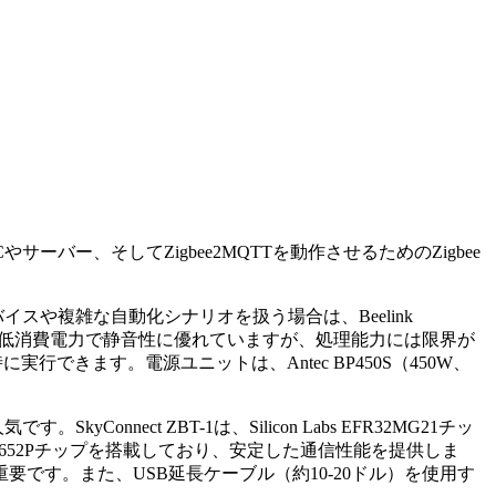
PCやサーバー、そしてZigbee2MQTTを動作させるためのZigbee
多くのデバイスや複雑な自動化シナリオを扱う場合は、Beelink
erry Pi 5は低消費電力で静音性に優れていますが、処理能力には限界が
行できます。電源ユニットは、Antec BP450S（450W、
です。SkyConnect ZBT-1は、Silicon Labs EFR32MG21チッ
ruments CC2652Pチップを搭載しており、安定した通信性能を提供しま
です。また、USB延長ケーブル（約10-20ドル）を使用す