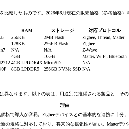
クを比較したものです。2026年6月現在の販売価格（参考価格
RAM
ストレージ
対応プロトコル
33
256KB
2MB Flash
Zigbee, Thread, Matter
128KB
256KB Flash
Zigbee
en7
N/A
N/A
Z-Wave
4GB
16GB
Matter, Wi-Fi, Bluetooth
M2712
4GB LPDDR4X
MicroSD
N/A
240P
8GB LPDDR5
256GB NVMe SSD
N/A
品は異なります。以下の表は、用途別に推奨される製品と、そ
理由
低価格で導入が容易。Zigbeeデバイスとの基本的な連携に十分。
最新の規格に対応しており、将来的な拡張性が高い。Matterデバ