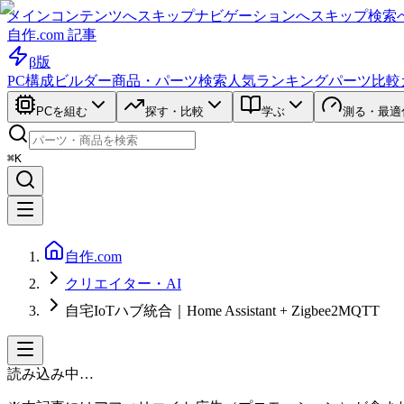
メインコンテンツへスキップ
ナビゲーションへスキップ
検索
自作.com 記事
β版
PC構成ビルダー
商品・パーツ検索
人気ランキング
パーツ比較
PCを組む
探す・比較
学ぶ
測る・最適
⌘K
自作.com
クリエイター・AI
自宅IoTハブ統合｜Home Assistant + Zigbee2MQTT
読み込み中…