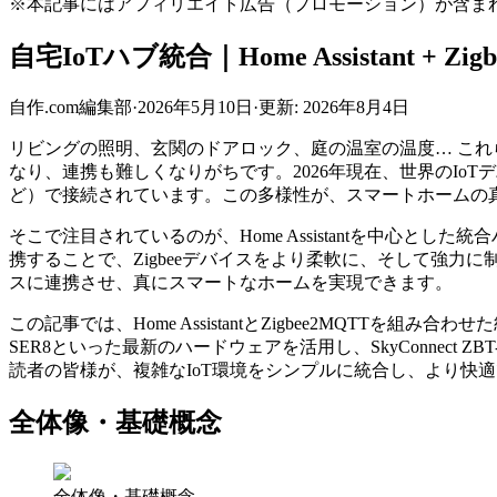
※本記事にはアフィリエイト広告（プロモーション）が含ま
自宅IoTハブ統合｜Home Assistant + Zig
自作.com編集部
·
2026年5月10日
·
更新:
2026年8月4日
リビングの照明、玄関のドアロック、庭の温室の温度… これ
なり、連携も難しくなりがちです。2026年現在、世界のIoTデバイス
ど）で接続されています。この多様性が、スマートホームの
そこで注目されているのが、Home Assistantを中心とした統
携することで、Zigbeeデバイスをより柔軟に、そして強力に
スに連携させ、真にスマートなホームを実現できます。
この記事では、Home AssistantとZigbee2MQTTを組み
SER8といった最新のハードウェアを活用し、SkyConnect ZBT-1やSon
読者の皆様が、複雑なIoT環境をシンプルに統合し、より快
全体像・基礎概念
全体像・基礎概念