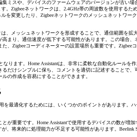
編集ミスや、デバイスのファームウェアのバージョンが古い場
。Zigbeeネットワークは、2.4GHz帯の周波数を使用するため
ンネルを変更したり、Zigbeeネットワークのメッシュネット
ワークは、メッシュネットワークを形成することで、通信範囲を
が高まり、通信速度が低下する可能性があります。この場合、
、Zigbeeコーディネーターの設置場所も重要です。Zigb
る課題となります。Home Assistantは、非常に柔軟な自動化
るだけシンプルに保ち、コメントを適切に記述することで、可読
ールの作成を容易にすることができます。
化
マンス、コスト、運用を最適化するためには、いくつかのポイントがあり
重要です。Home Assistantで使用するデバイスの数が
できますが、将来的に処理能力が不足する可能性があります。Beeli