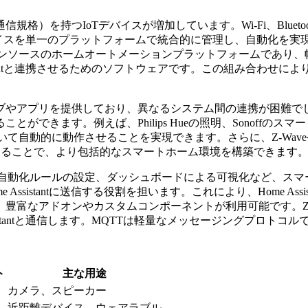
を持つIoTデバイスが増加しています。Wi-Fi、Bluetoo
スを単一のプラットフォームで統合的に管理し、自動化を実現する手段とし
はオープンソースのホームオートメーションプラットフォームであり、幅
ssistantと連携させるためのソフトウェアです。この組み合わせ
リを提供しており、異なるシステム間の連携が困難でした。しかし、Ho
きます。例えば、Philips Hueの照明、Sonoffのスマート
基づいて自動的に動作させることを実現できます。さらに、Z-Waveや
ssistantに統合することで、より包括的なスマートホーム環境を構築できます
タ収集、自動化ルールの設定、ダッシュボードによる可視化など、スマー
Assistantに送信する役割を担います。これにより、Home Ass
おり、豊富なアドオンやカスタムコンポーネントが利用可能です。Zigbee2
してHome Assistantと通信します。MQTTは軽量なメッセージング
ト
主な用途
カメラ、スピーカー
近距離デバイス、ウェアラブル