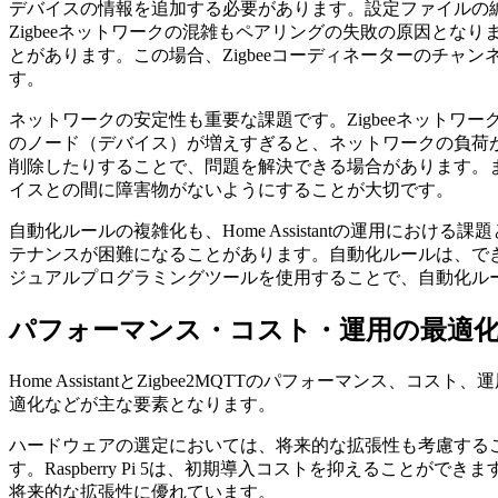
デバイスの情報を追加する必要があります。設定ファイルの
Zigbeeネットワークの混雑もペアリングの失敗の原因となります
とがあります。この場合、Zigbeeコーディネーターのチャ
す。
ネットワークの安定性も重要な課題です。Zigbeeネット
のノード（デバイス）が増えすぎると、ネットワークの負荷
削除したりすることで、問題を解決できる場合があります。また
イスとの間に障害物がないようにすることが大切です。
自動化ルールの複雑化も、Home Assistantの運用におけ
テナンスが困難になることがあります。自動化ルールは、でき
ジュアルプログラミングツールを使用することで、自動化ル
パフォーマンス・コスト・運用の最適
Home AssistantとZigbee2MQTTのパフォー
適化などが主な要素となります。
ハードウェアの選定においては、将来的な拡張性も考慮することが
す。Raspberry Pi 5は、初期導入コストを抑えることが
将来的な拡張性に優れています。