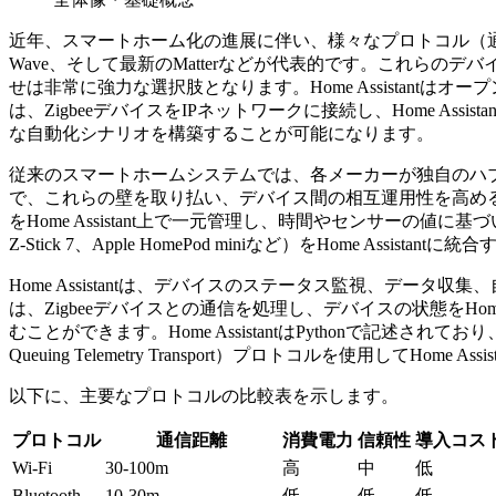
近年、スマートホーム化の進展に伴い、様々なプロトコル（通信規格）
Wave、そして最新のMatterなどが代表的です。これらのデバイ
せは非常に強力な選択肢となります。Home Assistant
は、ZigbeeデバイスをIPネットワークに接続し、Home A
な自動化シナリオを構築することが可能になります。
従来のスマートホームシステムでは、各メーカーが独自のハブやアプ
で、これらの壁を取り払い、デバイス間の相互運用性を高めることがで
をHome Assistant上で一元管理し、時間やセンサーの値に
Z-Stick 7、Apple HomePod miniなど）をHome A
Home Assistantは、デバイスのステータス監視、デー
は、Zigbeeデバイスとの通信を処理し、デバイスの状態をHome 
むことができます。Home AssistantはPythonで記述されて
Queuing Telemetry Transport）プロトコルを使用
以下に、主要なプロトコルの比較表を示します。
プロトコル
通信距離
消費電力
信頼性
導入コス
Wi-Fi
30-100m
高
中
低
Bluetooth
10-30m
低
低
低