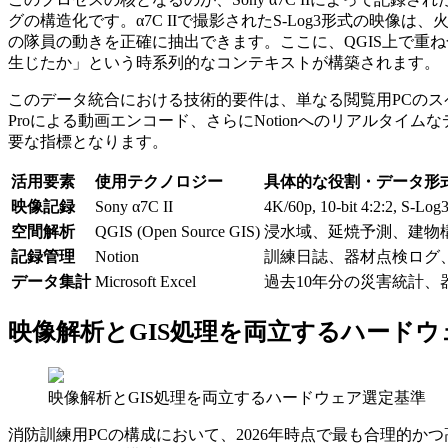
グの構造化です。α7C IIで撮影されたS-Log3形式の映像は
の隊員の動きを正確に抽出できます。ここに、QGIS上で重
生じたか」という時系列的なコンテキストが構築されます。
このデータ統合における技術的要件は、単なる閲覧用PCのスペ
Proによる動画エンコード、さらにNotionへのリアルタ
要な指標となります。
活用要素
使用テクノロジー
具体的な役割・データ形
映像記録
Sony α7C II
4K/60p, 10-bit 4:2
空間解析
QGIS (Open Source GIS)
浸水域、延焼予測、建物
記録管理
Notion
訓練日誌、器材点検ログ
データ集計
Microsoft Excel
過去10年分の災害統計
映像解析とGIS処理を両立するハードウ
映像解析とGIS処理を両立するハードウェア選定基準
消防訓練用PCの構成において、2026年時点で最も合理的かつ高性能