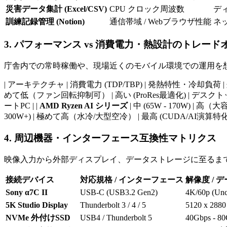
災害データ集計 (Excel/CSV)
CPU クロック周波数
ディ
訓練記録管理 (Notion)
通信帯域 / Webブラウザ性能
ネ
3. パフォーマンス vs 消費電力・熱設計のトレード
庁舎内での常時稼働や、現場近くのモバイル環境での運用を
| アーキテクチャ | 消費電力 (TDP/TBP) | 発熱特性・冷却負荷 | 処理能力
めて低（ファン回転抑制可） | 高い (ProRes最適化) | デスクトッ
ートPC | |
AMD Ryzen AI シリーズ
| 中 (65W - 170W) 
300W+) | 極めて高（水冷/大型空冷） | 最高 (CUDA/AI演算特
4. 周辺機器・インターフェース互換性マトリクス
映像入力から外部ディスプレイ、データストレージに至るま
接続デバイス
対応規格 / インターフェース
解像度 / 
Sony α7C II
USB-C (USB3.2 Gen2)
4K/60p (Unc
5K Studio Display
Thunderbolt 3 / 4 / 5
5120 x 2880
NVMe 外付けSSD
USB4 / Thunderbolt 5
40Gbps - 8