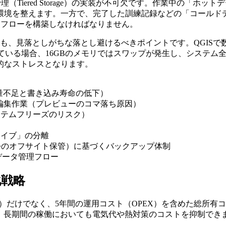
理（Tiered Storage）の実装が不可欠です。作業中の「ホットデ
境を整えます。一方で、完了した訓練記録などの「コールドデー
させるワークフローを構築しなければなりません。
リ不足も、見落としがちな落とし避けるべきポイントです。QGISで数百M
グを行っている場合、16GBのメモリではスワップが発生し、シス
的なストレスとなります。
量不足と書き込み寿命の低下）
Dを用いた編集作業（プレビューのコマ落ち原因）
ステムフリーズのリスク）
用ドライブ」の分離
、1つのオフサイト保管）に基づくバックアップ体制
タデータ管理フロー
化戦略
だけでなく、5年間の運用コスト（OPEX）を含めた総所有コスト
、長期間の稼働においても電気代や熱対策のコストを抑制でき