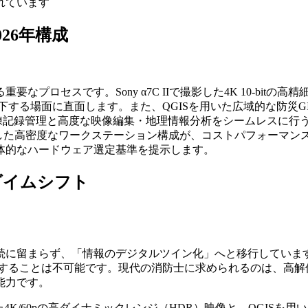
れています
26年構成
セスです。Sony α7C IIで撮影した4K 10-bitの高精細
する場面に直面します。また、QGISを用いた広域的な防災GI
訓練記録管理と高度な映像編集・地理情報分析をシームレスに行う
ップを軸とした高密度なワークステーション構成が、コストパフォ
体的なハードウェア選定基準を提示します。
ダイムシフト
継続に留まらず、「情報のデジタルツイン化」へと移行してい
雑な動態を再現することは不可能です。現代の消防士に求められるのは
能力です。
れた4K/60pの高ダイナミックレンジ（HDR）映像と、QGISを