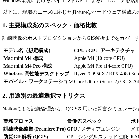
Windows環境におけるハイエンドGPUによるCUDAコ
以下に、現場のニーズに応じた具体的なハードウェア構成の
1. 主要構成案のスペック・価格比較
訓練映像のポストプロダクションからGIS解析までをカバー
モデル名（想定構成）
CPU / GPU アーキテクチャ
Mac mini M4 構成
Apple M4 (10-core CPU)
Mac mini M4 Pro 構成
Apple M4 Pro (14-core CPU)
Windows 高性能デスクトップ
Ryzen 9 9950X / RTX 4080 Sup
モバイル・ワークステーション
Core Ultra 7 (Series 2) / RTX A
2. 用途別の最適選択マトリクス
Notionによる記録管理から、QGISを用いた災害シミュ
業務プロセス
最優先スペック
ボ
訓練映像編集 (Premiere Pro)
GPU / メディアエンジン
メ
防災GIS解析 (QGIS)
CPU シングルスレッド性能
R