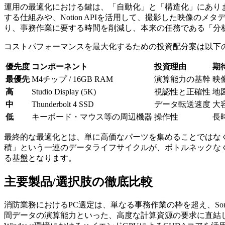
運用の最適化における鍵は、「自動化」と「構造化」にあります。
する仕組みや、Notion APIを活用して、撮影した映像
り、事務作業に要する時間を削減し、本来の任務である「分
コストパフォーマンスを最大化するための投資配分案は以下
優先度
コンポーネント
投資理由
期
最優先
M4チップ / 16GB RAM
演算能力の基幹
映
高
Studio Display (5K)
視認性と正確性
地
中
Thunderbolt 4 SSD
データ転送速度
大
低
キーボード・マウス等の周辺機器
操作性
長
最終的な最適化とは、単に高価なパーツを集めることではなく、Sony α7
積」という一連のデータライフサイクルが、ボトルネックな
る基盤となります。
主要製品/選択肢の徹底比較
消防業務におけるPC選定は、単なる事務作業の枠を超え、Sony α
間データの演算能力といった、高度な計算資源の要求に直結します