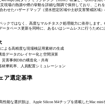
、火災現場の熱源や煙の挙動を詳細な階調で保持しており、これをAdob
ね合わせたハザードマップ（浸水想定区域や土砂災害警戒区域
ックではなく、高度なマルチタスク処理能力に依存します。QGIS
イムなデータベース更新を同時に、あるいはシームレスに行うため
式
:2, S-Log3による高精度な現場検証用素材の生成
構造データのレイヤー化と空間演算
、災害事例DBの構造化・共有
、器材摩耗率、人員配置シミュレーション
ェア選定基準
な選択肢は、Apple Silicon M4チップを搭載したMac 