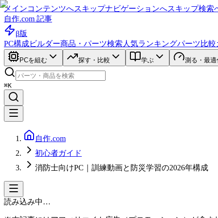
メインコンテンツへスキップ
ナビゲーションへスキップ
検索
自作.com 記事
β版
PC構成ビルダー
商品・パーツ検索
人気ランキング
パーツ比較
PCを組む
探す・比較
学ぶ
測る・最適
⌘K
自作.com
初心者ガイド
消防士向けPC｜訓練動画と防災学習の2026年構成
読み込み中…