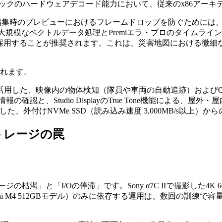
ProResコーデックのハードウェアデコード能力において、従来のx
使用する場合、編集時のプレビューにおけるフレームドロップを防ぐた
Sでの大規模なベクトルデータ処理とPremiエラ・プロのタイム
度/600nits）を採用することが推奨されます。これは、災害地図に
されます。
ngineを活用した、映像内の物体検知（隊員や車両の自動追跡）およ
確認と、Studio DisplayのTrue Tone機能による、
トを活用した、外付けNVMe SSD（読み込み速度 3,000MB/s以
トレージの罠
渇」と「I/Oの停滞」です。Sony α7C IIで撮影した4K 
 mini M4 512GBモデル）のみに依存する運用は、数回の訓