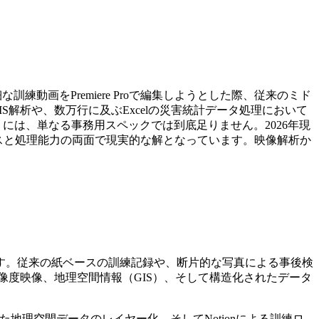
な訓練動画をPremiere Proで編集しようとした際、従来のミド
S解析や、数万行に及ぶExcelの災害統計データ処理において
には、単なる事務用スペックでは到底足りません。2026年現
ーマンスと処理能力の両面で現実的な解となっています。映像解析か
ます。従来の紙ベースの訓練記録や、断片的な写真による事後検
、高解像度映像、地理空間情報（GIS）、そして構造化されたデータ
用いた地理空間データのレイヤー化、そしてNotionによる訓練ロ