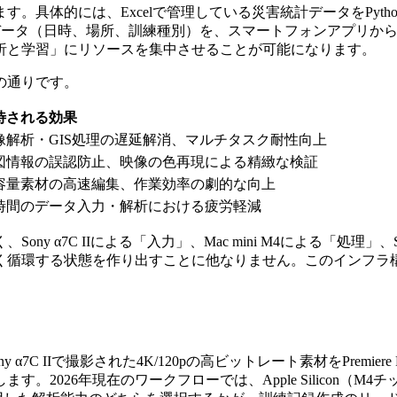
具体的には、Excelで管理している災害統計データをPyth
のメタデータ（日時、場所、訓練種別）を、スマートフォンアプリ
析と学習」にリソースを集中させることが可能になります。
の通りです。
待される効果
像解析・GIS処理の遅延解消、マルチタスク耐性向上
図情報の誤認防止、映像の色再現による精緻な検証
容量素材の高速編集、作業効率の劇的な向上
時間のデータ入力・解析における疲労軽減
C IIによる「入力」、Mac mini M4による「処理」、Studi
く循環する状態を作り出すことに他なりません。このインフラ
7C IIで撮影された4K/120pの高ビットレート素材をPremie
。2026年現在のワークフローでは、Apple Silicon（