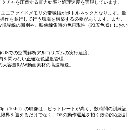
86アーキテクチャを圧倒する電力効率と処理速度を実現しています。
めには、ユニファイドメモリの帯域幅がボトルネックとなります。最
ライン操作を並行して行う環境を構築する必要があります。また、
おける微細な境界線の識別や、映像編集時の色再現性（P3広色域）におい
びQGISでの空間解析アルゴリズムの実行速度。
屋外・屋内を問わない正確な色温度管理。
上）からの大容量RAW動画素材の高速転送。
60p（10-bit）の映像は、ビットレートが高く、数時間の訓練記
練で容量限界を迎えるだけでなく、OSの動作遅延を招く致命的な設計