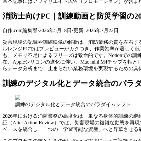
※本記事にはアフィリエイト広告（プロモーション）が含ま
消防士向けPC｜訓練動画と防災学習の20
自作.com編集部
·
2026年5月18日
·
更新:
2026年7月22日
災害現場の記録や訓練映像の解析は、消防業務の質を左右する重要なプロ
ルレンジPCではプレビューがカクつき、作業効率が著しく低下
も、メモリ不足によるフリーズは致命的です。Notionでの
在、Appleシリコンの進化に伴い、Mac mini M4チ
らデータ分析まで、止まらない業務環境を実現するための具
訓練のデジタル化とデータ統合のパラ
訓練のデジタル化とデータ統合のパラダイムシフト
2026年における消防業務の高度化は、単なる身体的訓練の
証（After Action Review）では、災害現場の複
ベースを統合し、一つの「学習可能な資産」へと昇華させる
このプロセスの核となるのが、Sony α7C IIによって記録さ