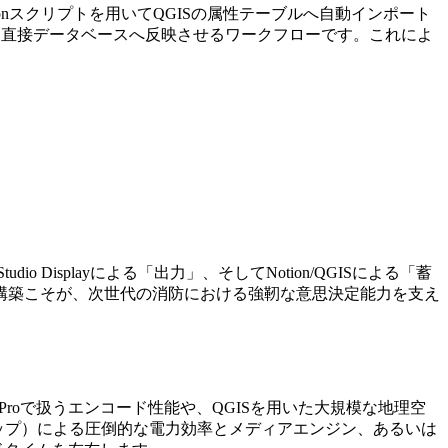
onスクリプトを用いてQGISの属性テーブルへ自動インポート
から直接データベースへ反映させるワークフローです。これによ
o Displayによる「出力」、そしてNotion/QGISによる「蓄
構築こそが、次世代の消防における強靭な意思決定能力を支え
re Proで扱うエンコード性能や、QGISを用いた大規模な地理空
M4チップ）による圧倒的な電力効率とメディアエンジン、あるいは