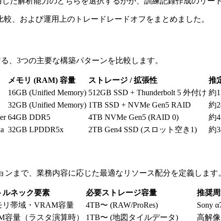
アを活用した解析能力のどちらを選択するかが、訓練記録作成のリ
比較、および運用上のトレードレードオフをまとめました。
する、3つの主要な構築パターンを比較します。
メモリ (RAM) 容量
ストレージ / 拡張性
推
16GB (Unified Memory)
512GB SSD + Thunderbolt 5 外付け
約1
32GB (Unified Memory)
1TB SSD + NVMe Gen5 RAID
約2
er
64GB DDR5
4TB NVMe Gen5 (RAID 0)
約4
da
32GB LPDDR5x
2TB Gen4 SSD (スロット空き1)
約3
レーションまで、業務内容に応じた最適なリソース配分を定義します
トルネック要素
必要ストレージ容量
推奨周
モリ帯域・VRAM容量
4TB〜 (RAW/ProRes)
Sony α7
AM容量（ラスタ演算時）
1TB〜 (地図タイルデータ)
高解像