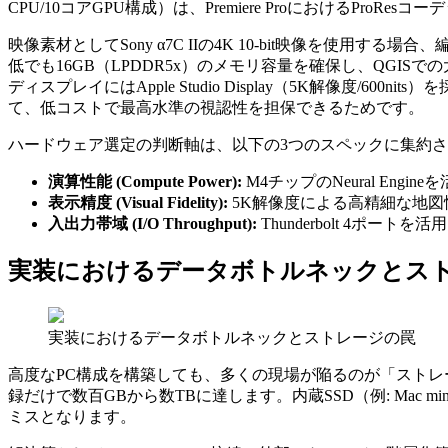
CPU/10コアGPU構成）は、Premiere Proにおける
映像素材としてSony α7C IIの4K 10-bit映像を
低でも16GB（LPDDR5x）のメモリ容量を確保し、QGI
ディスプレイにはApple Studio Display（5K解像
て、低コストで最高水準の視認性を担保できるためです。
ハードウェア選定の判断軸は、以下の3つのスペックに集約
演算性能 (Compute Power):
M4チップのNeural E
表示精度 (Visual Fidelity):
5K解像度による高精細な地図情報の
入出力帯域 (I/O Throughput):
Thunderbolt 4ポー
実装におけるデータボトルネックとス
実装におけるデータボトルネックとストレージの罠
高度なPC構成を構築しても、多くの現場が陥るのが「ストレージの枯
録だけで数百GBから数TBに達します。内蔵SSD（例: Mac
ミスとなります。