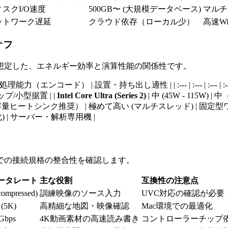
スクI/O速度
500GB〜 (大規模データベース)
マルチ
ットワーク遅延
クラウド依存（ローカル少）
高速Wi-
オフ
想定した、エネルギー効率と演算性能の関係性です。
（エンコード） | 設置・持ち出し適性 | | :--- | :--- | :--- | :-
プ/小型据置 | |
Intel Core Ultra (Series 2)
| 中 (45W - 115W)
| 高（大容量ヒートシンク推奨） | 極めて高い (マルチスレッド) | 固定
化) | サーバー・解析専用機 |
での接続規格の整合性を確認します。
データレート
主な役割
互換性の注意点
ompressed)
訓練映像のソース入力
UVC対応の確認が必要
 (5K)
高精細な地図・映像確認
Mac環境での最適化
0Gbps
4K動画素材の高速読み書き
コントローラーチップ