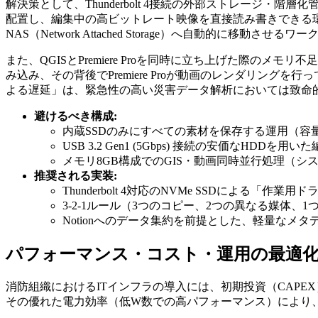
解決策として、Thunderbolt 4接続の外部ストレージ・階層化管
配置し、編集中の高ビットレート映像を直接読み書きできる環
NAS（Network Attached Storage）へ自動的に移動
また、QGISとPremiere Proを同時に立ち上げた際のメモ
み込み、その背後でPremiere Proが動画のレンダリン
よる遅延」は、緊急性の高い災害データ解析においては致命
避けるべき構成:
内蔵SSDのみにすべての素材を保存する運用（容
USB 3.2 Gen1 (5Gbps) 接続の安価なHD
メモリ8GB構成でのGIS・動画同時並行処理（シ
推奨される実装:
Thunderbolt 4対応のNVMe SSDによる「作業
3-2-1ルール（3つのコピー、2つの異なる媒体
Notionへのデータ集約を前提とした、軽量なメ
パフォーマンス・コスト・運用の最適
消防組織におけるITインフラの導入には、初期投資（CAPEX）
その優れた電力効率（低W数での高パフォーマンス）により