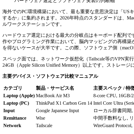
ハードウェア選定とソフトウェア実装の判断軸
海外でのPC環境構築において、最も重要な意思決定は「USキ
するか」に集約されます。2026年時点のスタンダードは、MacBook 
ルワークステーションです。
ハードウェア選定における最大の分岐点はキーボード配列です。US
作やプログラミング作業において、脳内マッピングの再構築が
を得ないケースが大半です。この際、ソフトウェア側（macOS/Wi
スペック面では、ネットワーク仮想化（Tailscale等のV
24GB（Apple Silicon Unified Memory）以
主要デバイス・ソフトウェア比較マニュアル
カテゴリ
製品・サービス名
主要スペック / 特
Laptop (Apple)
MacBook Air M3
8-core CPU, 16GB
Laptop (PC)
ThinkPad X1 Carbon Gen 14
Intel Core Ultra (Se
Input
Google Japanese Input
ローカル辞書同期,
Remittance
Wise
中間手数料なし, 
Network
Tailscale
WireGuard Protocol