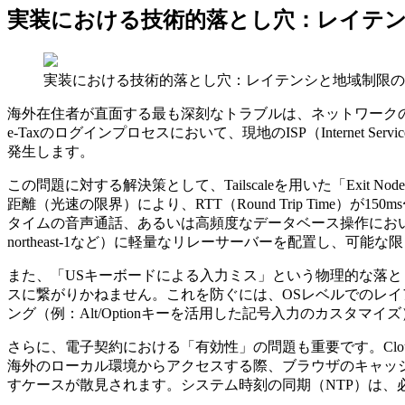
実装における技術的落とし穴：レイテ
実装における技術的落とし穴：レイテンシと地域制限の
海外在住者が直面する最も深刻なトラブルは、ネットワークの「地理
e-Taxのログインプロセスにおいて、現地のISP（Internet
発生します。
この問題に対する解決策として、Tailscaleを用いた「Ex
距離（光速の限界）により、RTT（Round Trip Time
タイムの音声通話、あるいは高頻度なデータベース操作におい
northeast-1など）に軽量なリレーサーバーを配置し、
また、「USキーボードによる入力ミス」という物理的な落と
スに繋がりかねません。これを防ぐには、OSレベルでのレイア
ング（例：Alt/Optionキーを活用した記号入力のカスタマ
さらに、電子契約における「有効性」の問題も重要です。Clou
海外のローカル環境からアクセスする際、ブラウザのキャッシュ
すケースが散見されます。システム時刻の同期（NTP）は、