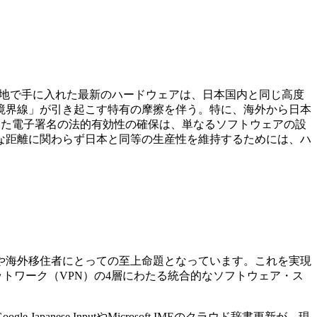
る。現地で手に入れた最新のハードウェアは、日本国内と同じ高度
本との境界線」が引き起こす特有の摩擦を伴う。特に、海外から日本
境を越えた電子署名の法的有効性の確保は、単なるソフトウェアの設
的な距離に関わらず日本と同等の生産性を維持するためには、ハ
員や海外移住者にとっての至上命題となっています。これを実現
）、ネットワーク（VPN）の4層にわたる統合的なソフトウェア・ス
se InputやMicrosoft IMEのクラウド辞書更新が、現