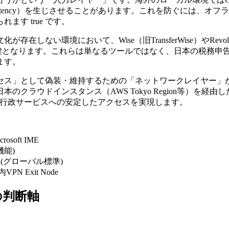
Latency）を生じさせることがあります。これを防ぐには、
す true です。
ない環境において、Wise（旧TransferWise）やRevol
携が鍵となります。これらは単なるツールではなく、日本の税務申
ます。
して偽装・維持するための「ネットワークレイヤー」が、Tails
ウドインスタンス（AWS Tokyo Region等）を経由した
プリや行政サービスへの安定したアクセスを実現します。
rosoft IME
機能)
ign (グローバル標準)
内VPN Exit Node
の判断軸