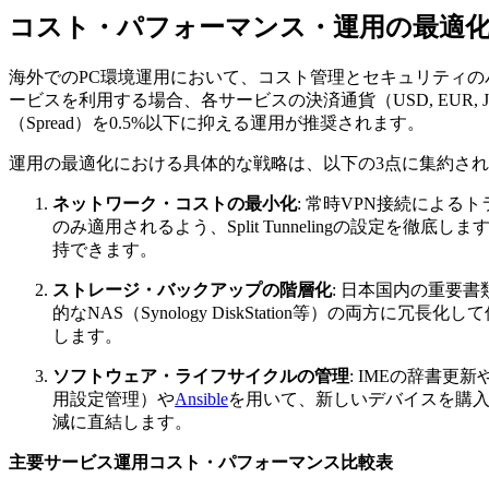
コスト・パフォーマンス・運用の最適
海外でのPC環境運用において、コスト管理とセキュリティ
ービスを利用する場合、各サービスの決済通貨（USD, EUR,
（Spread）を0.5%以下に抑える運用が推奨されます。
運用の最適化における具体的な戦略は、以下の3点に集約さ
ネットワーク・コストの最小化
: 常時VPN接続によるト
のみ適用されるよう、Split Tunnelingの設定を徹
持できます。
ストレージ・バックアップの階層化
: 日本国内の重要書類
的なNAS（Synology DiskStation等）の両方に冗
します。
ソフトウェア・ライフサイクルの管理
: IMEの辞書更
用設定管理）や
Ansible
を用いて、新しいデバイスを購
減に直結します。
主要サービス運用コスト・パフォーマンス比較表