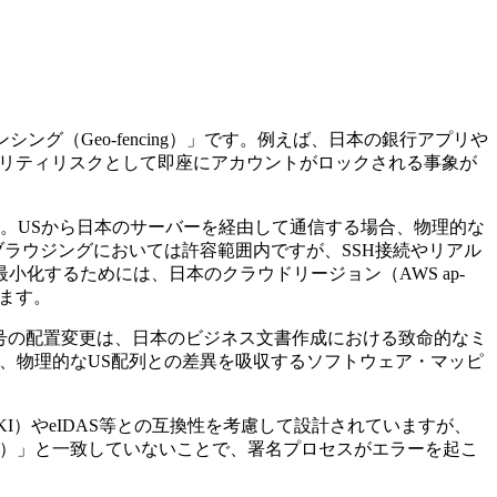
ング（Geo-fencing）」です。例えば、日本の銀行アプリや
すると、セキュリティリスクとして即座にアカウントがロックされる事象が
あります。USから日本のサーバーを経由して通信する場合、物理的な
、Webブラウジングにおいては許容範囲内ですが、SSH接続やリアル
化するためには、日本のクラウドリージョン（AWS ap-
れます。
記号の配置変更は、日本のビジネス文書作成における致命的なミ
で、物理的なUS配列との差異を吸収するソフトウェア・マッピ
KI）やeIDAS等との互換性を考慮して設計されていますが、
ST）」と一致していないことで、署名プロセスがエラーを起こ