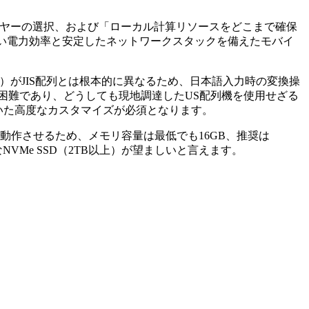
理レイヤーの選択、および「ローカル計算リソースをどこまで確保
 14といった、高い電力効率と安定したネットワークスタックを備えたモバイ
 等）がJIS配列とは根本的に異なるため、日本語入力時の変換操
困難であり、どうしても現地調達したUS配列機を使用せざる
tsを用いた高度なカスタマイズが必須となります。
に動作させるため、メモリ容量は最低でも16GB、推奨は
高速なNVMe SSD（2TB以上）が望ましいと言えます。