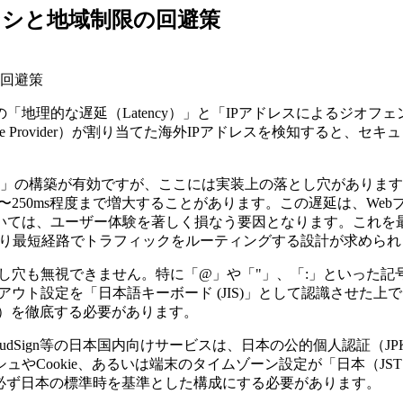
ンシと地域制限の回避策
回避策
的な遅延（Latency）」と「IPアドレスによるジオフェンシ
 Service Provider）が割り当てた海外IPアドレスを検知
it Node」の構築が有効ですが、ここには実装上の落とし穴が
）が150ms〜250ms程度まで増大することがあります。この遅延は
ては、ユーザー体験を著しく損なう要因となります。これを最小
可能な限り最短経路でトラフィックをルーティングする設計が求めら
し穴も無視できません。特に「@」や「"」、「:」といった
ウト設定を「日本語キーボード (JIS)」として認識させた上
イズ）を徹底する必要があります。
dSign等の日本国内向けサービスは、日本の公的個人認証（JP
やCookie、あるいは端末のタイムゾーン設定が「日本（J
必ず日本の標準時を基準とした構成にする必要があります。