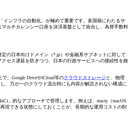
「インフラの自動化」が極めて重要です。多国籍にわたるサ
tのようなマルチカレンシー口座を決済基盤として統合し、為替手数料
設定は、特定の日本向けドメイン（*.jp）や金融系サブネットに対して
アクセス遅延を防ぎつつ、日本の行政サービスへの接続性を維
le DriveやiCloud等の
クラウドストレージ
と、物理
適用し、万が一のクラウド流出時にも内容が解読されない構成に
(IaC)」的なアプローチで管理します。例えば、macty（macOS
が再現できる状態にしておくことが、長期的な運用コストの削