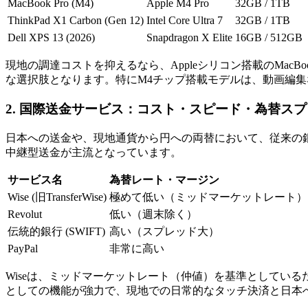
MacBook Pro (M4)
Apple M4 Pro
32GB / 1TB
ThinkPad X1 Carbon (Gen 12)
Intel Core Ultra 7
32GB / 1TB
Dell XPS 13 (2026)
Snapdragon X Elite
16GB / 512GB
現地の調達コストを抑えるなら、Appleシリコン搭載のMacBook 
な選択肢となります。特にM4チップ搭載モデルは、動画編
2. 国際送金サービス：コスト・スピード・為替ス
日本への送金や、現地通貨から円への両替において、従来の銀行
中継型送金が主流となっています。
サービス名
為替レート・マージン
Wise (旧TransferWise)
極めて低い（ミッドマーケットレート）
Revolut
低い（週末除く）
伝統的銀行 (SWIFT)
高い（スプレッド大）
PayPal
非常に高い
Wiseは、ミッドマーケットレート（仲値）を基準としている
としての機能が強力で、現地での日常的なタッチ決済と日本