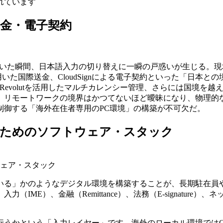
れています
送金・電子契約
 M3を開いた瞬間、日本語入力の切り替えに一瞬の戸惑いが生じ
用いた国際送金、CloudSignによる電子契約といった「日
築や、Revolutを活用したマルチカレンシー管理、さらには国
在、リモートワークの境界はかつてないほど曖昧になり、物理
制御する「海外在住者専用のPC環境」の構築が不可欠だ。
のためのソフトウェア・スタック
ェア・スタック
ている」かのようなデジタル環境を構築することが、長期駐在
ME）、金融（Remittance）、法務（E-signature
「入力レイヤー」です。海外のローカル環境ではGoogle Japane