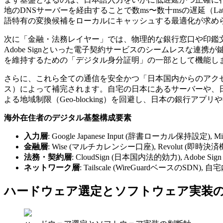
地のDNSサーバーを経由することで数ms〜数十msの遅延（
語特有の変換候補をローカルにキャッシュする最適化が求められま
次に「金融・法務レイヤー」では、物理的な銀行窓口や印鑑文化が存在し
Adobe Signといった電子契約サービスのシームレスな連
を維持するための「デジタル身分証明」の一部として機能し
さらに、これら全ての通信を安全かつ「日本国内からのアクセス」と
ス）によって補完されます。自宅の日本にあるサーバーや、日本のクラ
よる地域制限（Geo-blocking）を回避し、日本の銀行ア
海外在住者のデジタル基盤構成要素
入力層
: Google Japanese Input (辞書ローカル保持設定), Mic
金融層
: Wise (マルチカレンシー口座), Revolut (即時決済
法務・契約層
: CloudSign (日本国内法的効力), Adobe S
ネットワーク層
: Tailscale (WireGuardベースのSDN), 自宅
ハードウェア選定とソフトウェア実装