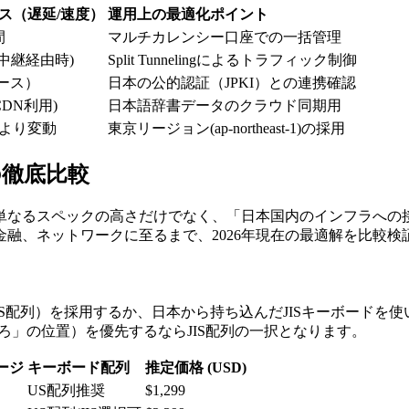
ス（遅延/速度）
運用上の最適化ポイント
間
マルチカレンシー口座での一括管理
+ (中継経由時)
Split Tunnelingによるトラフィック制御
ベース）
日本の公的認証（JPKI）との連携確認
CDN利用)
日本語辞書データのクラウド同期用
より変動
東京リージョン(ap-northeast-1)の採用
の徹底比較
単なるスペックの高さだけでなく、「日本国内のインフラへの
融、ネットワークに至るまで、2026年現在の最適解を比較検
US配列）を採用するか、日本から持ち込んだJISキーボードを
ろ」の位置）を優先するならJIS配列の一択となります。
ージ
キーボード配列
推定価格 (USD)
US配列推奨
$1,299