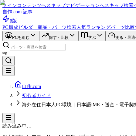
メインコンテンツへスキップ
ナビゲーションへスキップ
検索
自作.com 記事
β版
PC構成ビルダー
商品・パーツ検索
人気ランキング
パーツ比較
PCを組む
探す・比較
学ぶ
測る・最適
⌘K
自作.com
初心者ガイド
海外在住日本人PC環境｜日本語IME・送金・電子契
読み込み中…