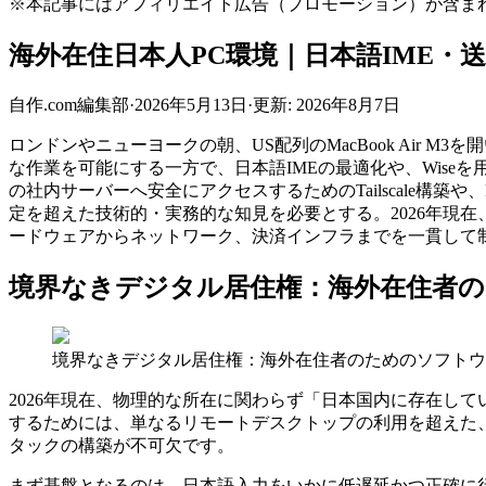
※本記事にはアフィリエイト広告（プロモーション）が含ま
海外在住日本人PC環境｜日本語IME・
自作.com編集部
·
2026年5月13日
·
更新:
2026年8月7日
ロンドンやニューヨークの朝、US配列のMacBook Air
な作業を可能にする一方で、日本語IMEの最適化や、Wiseを
の社内サーバーへ安全にアクセスするためのTailscale構
定を超えた技術的・実務的な知見を必要とする。2026年現
ードウェアからネットワーク、決済インフラまでを一貫して
境界なきデジタル居住権：海外在住者
境界なきデジタル居住権：海外在住者のためのソフトウ
2026年現在、物理的な所在に関わらず「日本国内に存在し
するためには、単なるリモートデスクトップの利用を超えた、入力（I
タックの構築が不可欠です。
まず基盤となるのは、日本語入力をいかに低遅延かつ正確に行うかという