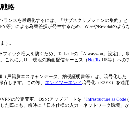
化戦略
のバランスを最適化するには、「サブスクリプションの集約」と
 JPY等）による為替差損が発生するため、WiseやRevolu
れます。
ラフィック増大を防ぐため、Tailscaleの「Always-on」
底します。これにより、現地の動画配信サービス（
Netflix
US等）への
（戸籍謄本スキャンデータ、納税証明書等）は、暗号化した上で、Goog
長化して保存します。この際、
エンドツーエンド
暗号化（E2EE）を
新やVPNの設定変更、OSのアップデートを「
Infrastructure as Code
入した際にも、瞬時に「日本仕様の入力・ネットワーク環境」