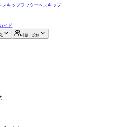
へスキップ
フッターへスキップ
ガイド
化
相談・投稿
約