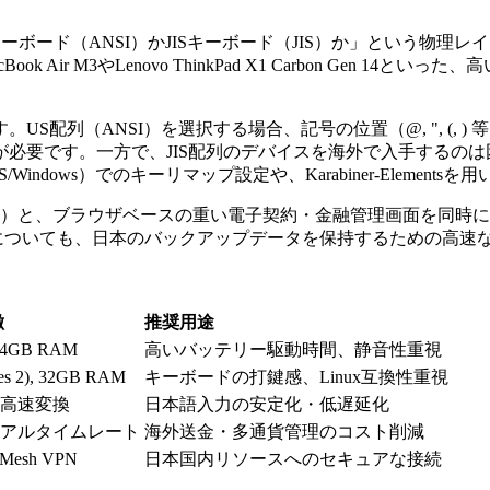
ーボード（ANSI）かJISキーボード（JIS）か」という物
Air M3やLenovo ThinkPad X1 Carbon Gen
配列（ANSI）を選択する場合、記号の位置（@, ", (, )
必要です。一方で、JIS配列のデバイスを海外で入手するのは
ndows）でのキーリマップ設定や、Karabiner-Elemen
PN実行）と、ブラウザベースの重い電子契約・金融管理画面を同時
上です。ストレージについても、日本のバックアップデータを保持するための
徴
推奨用途
/24GB RAM
高いバッテリー駆動時間、静音性重視
ries 2), 32GB RAM
キーボードの打鍵感、Linux互換性重視
 高速変換
日本語入力の安定化・低遅延化
リアルタイムレート
海外送金・多通貨管理のコスト削減
, Mesh VPN
日本国内リソースへのセキュアな接続