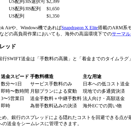
US配列/JIS選択可
$2,399
US配列/JIS配列
$1,650
US配列
$1,350
Airや、Windows機であれば
Snapdragon X Elite
搭載のARM系
集などの高負荷作業においても、海外の高温環境下での
サーマル
プレッド
SWIFT送金は「手数料の高騰」と「着金までのタイムラグ」
送金スピード
手数料構造
主な用途
数分〜1日
サービス手数料のみ
日本への低コスト送金
即時〜数時間
月額プランによる変動
現地での多通貨決済
3〜5営業日
送金手数料＋中継手数料
法人向け・高額送金
即時
為替手数料込みの決済
海外ECでの買い物
ため、銀行のスプレッドによる隠れたコストを回避できる点が最大
への送金をシームレスに管理できます。