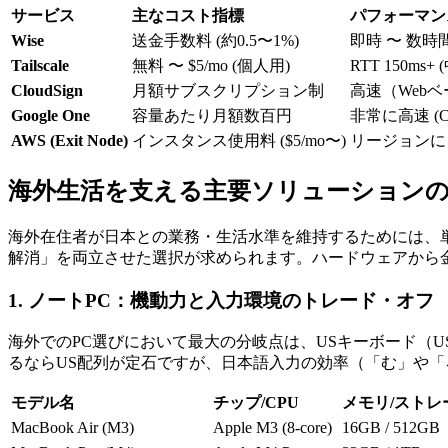
サービス
主なコスト指標
パフォーマン
Wise
送金手数料 (約0.5〜1%)
即時 〜 数時
Tailscale
無料 〜 $5/mo (個人用)
RTT 150ms
CloudSign
月額サブスクリプション制
高速（Web
Google One
容量あたり月額数百円
非常に高速 (
AWS (Exit Node)
インスタンス使用料 ($5/mo〜)
リージョンに
海外生活を支える主要ソリューション
海外在住者が日本との業務・生活水準を維持するためには、
解消」を両立させた選択が求められます。ハードウェアから金
1. ノートPC：機動力と入力環境のトレード・オフ
海外でのPC選びにおいて最大の分岐点は、USキーボード（
るならUS配列が定石ですが、日本語入力の効率（「む」や「
モデル名
チップ/CPU
メモリ/ストレ
MacBook Air (M3)
Apple M3 (8-core)
16GB / 512GB