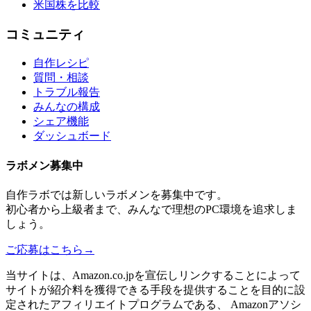
米国株を比較
コミュニティ
自作レシピ
質問・相談
トラブル報告
みんなの構成
シェア機能
ダッシュボード
ラボメン
募集中
自作ラボ
では新しい
ラボメン
を募集中です。
初心者から上級者まで、みんなで理想のPC環境を追求しま
しょう。
ご応募はこちら
→
当サイトは、Amazon.co.jpを宣伝しリンクすることによって
サイトが紹介料を獲得できる手段を提供することを目的に設
定されたアフィリエイトプログラムである、 Amazonアソシ