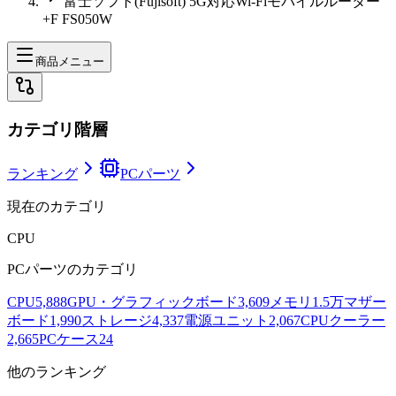
富士ソフト(Fujisoft) 5G対応Wi-Fiモバイルルーター
+F FS050W
商品メニュー
カテゴリ階層
ランキング
PCパーツ
現在のカテゴリ
CPU
PCパーツ
のカテゴリ
CPU
5,888
GPU・グラフィックボード
3,609
メモリ
1.5万
マザー
ボード
1,990
ストレージ
4,337
電源ユニット
2,067
CPUクーラー
2,665
PCケース
24
他のランキング