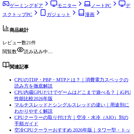
ゲーミングギア
モニター
ノートPC
デ
スクトップPC
ガジェット
漫画
商品統計
レビュー数
21
件
閲覧数
読み込み中…
関連記事
CPUのTDP・PBP・MTPとは？｜消費電力スペックの
読み方を徹底解説
CPU内蔵GPUだけでゲームはどこまで遊べる？｜iGPU
性能比較2026年版
マルチスレッドとシングルスレッドの違い｜用途別に
わかりやすく解説
CPUクーラーの取り付け方｜空冷・水冷（AIO）別の
手順ガイド
空冷CPUクーラーおすすめ 2026年版｜タワー型・トッ