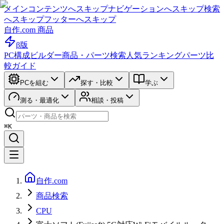
メインコンテンツへスキップ
ナビゲーションへスキップ
検索
へスキップ
フッターへスキップ
自作.com 商品
β版
PC構成ビルダー
商品・パーツ検索
人気ランキング
パーツ比
較ガイド
PCを組む
探す・比較
学ぶ
測る・最適化
相談・投稿
⌘K
自作.com
商品検索
CPU