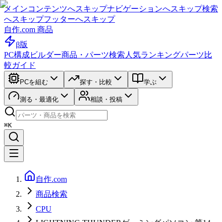
メインコンテンツへスキップ
ナビゲーションへスキップ
検索
へスキップ
フッターへスキップ
自作.com 商品
β版
PC構成ビルダー
商品・パーツ検索
人気ランキング
パーツ比
較ガイド
PCを組む
探す・比較
学ぶ
測る・最適化
相談・投稿
⌘K
自作.com
商品検索
CPU