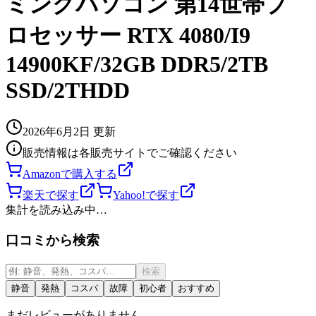
ミングパソコン 第14世帯プ
ロセッサー RTX 4080/I9
14900KF/32GB DDR5/2TB
SSD/2THDD
2026年6月2日
更新
販売情報は各販売サイトでご確認ください
Amazonで購入する
楽天で探す
Yahoo!で探す
集計を読み込み中…
口コミから検索
検索
静音
発熱
コスパ
故障
初心者
おすすめ
まだレビューがありません