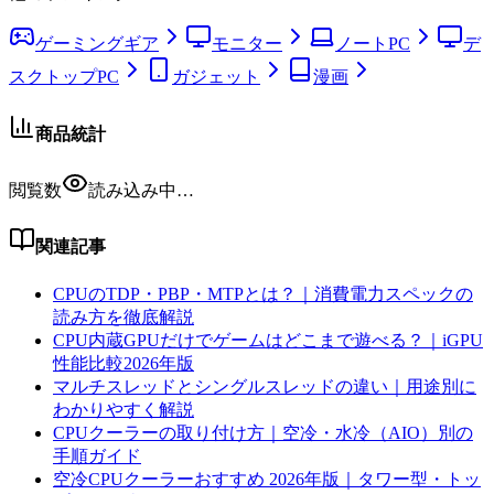
ゲーミングギア
モニター
ノートPC
デ
スクトップPC
ガジェット
漫画
商品統計
閲覧数
読み込み中…
関連記事
CPUのTDP・PBP・MTPとは？｜消費電力スペックの
読み方を徹底解説
CPU内蔵GPUだけでゲームはどこまで遊べる？｜iGPU
性能比較2026年版
マルチスレッドとシングルスレッドの違い｜用途別に
わかりやすく解説
CPUクーラーの取り付け方｜空冷・水冷（AIO）別の
手順ガイド
空冷CPUクーラーおすすめ 2026年版｜タワー型・トッ