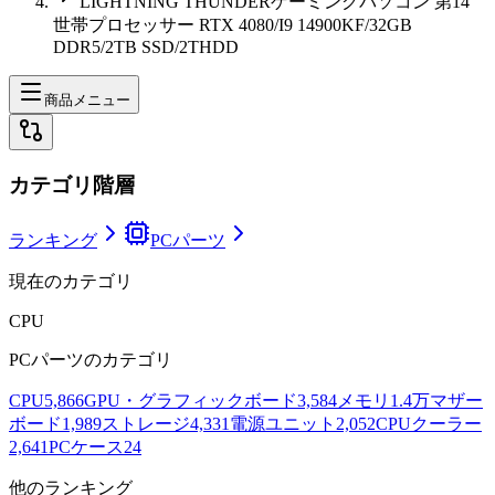
LIGHTNING THUNDERゲーミングパソコン 第14
世帯プロセッサー RTX 4080/I9 14900KF/32GB
DDR5/2TB SSD/2THDD
商品メニュー
カテゴリ階層
ランキング
PCパーツ
現在のカテゴリ
CPU
PCパーツ
のカテゴリ
CPU
5,866
GPU・グラフィックボード
3,584
メモリ
1.4万
マザー
ボード
1,989
ストレージ
4,331
電源ユニット
2,052
CPUクーラー
2,641
PCケース
24
他のランキング