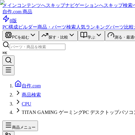
メインコンテンツへスキップ
ナビゲーションへスキップ
検索
自作.com 商品
β版
PC構成ビルダー
商品・パーツ検索
人気ランキング
パーツ比較
PCを組む
探す・比較
学ぶ
測る・最適
⌘K
自作.com
商品検索
CPU
TITAN GAMING ゲーミングPC デスクトップパソコン GeForce
商品メニュー