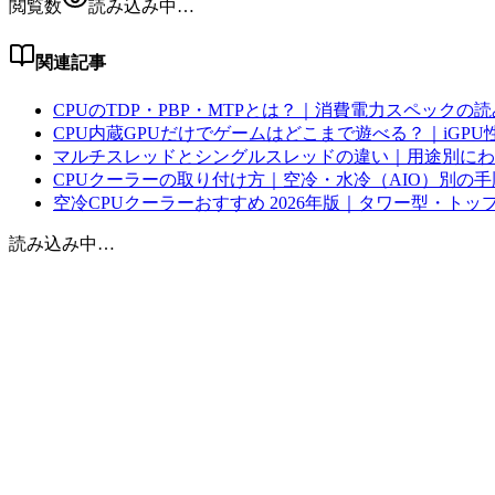
閲覧数
読み込み中…
関連記事
CPUのTDP・PBP・MTPとは？｜消費電力スペックの
CPU内蔵GPUだけでゲームはどこまで遊べる？｜iGPU性
マルチスレッドとシングルスレッドの違い｜用途別にわ
CPUクーラーの取り付け方｜空冷・水冷（AIO）別の
空冷CPUクーラーおすすめ 2026年版｜タワー型・トッ
読み込み中…