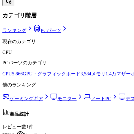
カテゴリ階層
ランキング
PCパーツ
現在のカテゴリ
CPU
PCパーツ
のカテゴリ
CPU
5,866
GPU・グラフィックボード
3,584
メモリ
1.4万
マザー
他のランキング
ゲーミングギア
モニター
ノートPC
デ
商品統計
レビュー数
1
件