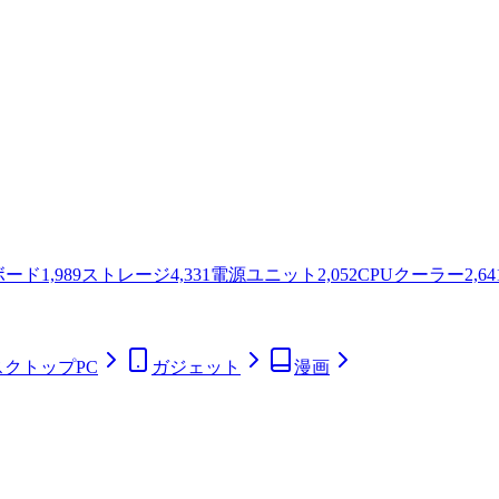
ボード
1,989
ストレージ
4,331
電源ユニット
2,052
CPUクーラー
2,64
スクトップPC
ガジェット
漫画