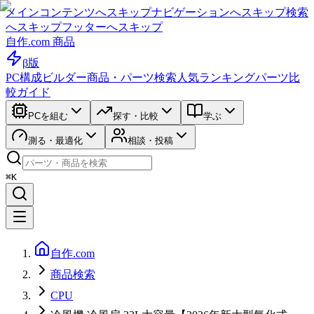
メインコンテンツへスキップ
ナビゲーションへスキップ
検索
へスキップ
フッターへスキップ
自作.com 商品
β版
PC構成ビルダー
商品・パーツ検索
人気ランキング
パーツ比
較ガイド
PCを組む
探す・比較
学ぶ
測る・最適化
相談・投稿
⌘K
自作.com
商品検索
CPU