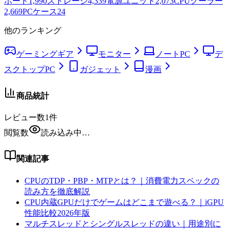
ボード
1,990
ストレージ
4,339
電源ユニット
2,073
CPUクーラー
2,669
PCケース
24
他のランキング
ゲーミングギア
モニター
ノートPC
デ
スクトップPC
ガジェット
漫画
商品統計
レビュー数
1
件
閲覧数
読み込み中…
関連記事
CPUのTDP・PBP・MTPとは？｜消費電力スペックの
読み方を徹底解説
CPU内蔵GPUだけでゲームはどこまで遊べる？｜iGPU
性能比較2026年版
マルチスレッドとシングルスレッドの違い｜用途別に