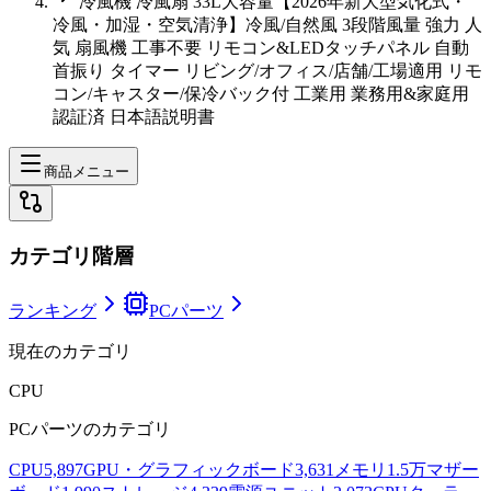
冷風機 冷風扇 33L大容量【2026年新大型気化式・
冷風・加湿・空気清浄】冷風/自然風 3段階風量 強力 人
気 扇風機 工事不要 リモコン&LEDタッチパネル 自動
首振り タイマー リビング/オフィス/店舗/工場適用 リモ
コン/キャスター/保冷バック付 工業用 業務用&家庭用
認証済 日本語説明書
商品メニュー
カテゴリ階層
ランキング
PCパーツ
現在のカテゴリ
CPU
PCパーツ
のカテゴリ
CPU
5,897
GPU・グラフィックボード
3,631
メモリ
1.5万
マザー