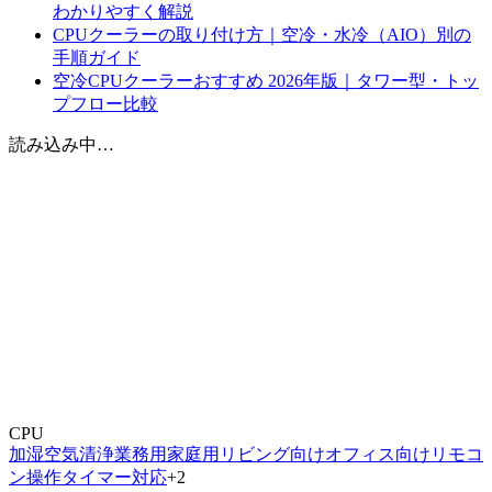
わかりやすく解説
CPUクーラーの取り付け方｜空冷・水冷（AIO）別の
手順ガイド
空冷CPUクーラーおすすめ 2026年版｜タワー型・トッ
プフロー比較
読み込み中…
CPU
加湿
空気清浄
業務用
家庭用
リビング向け
オフィス向け
リモコ
ン操作
タイマー対応
+
2