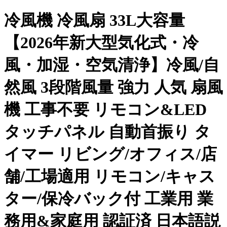
冷風機 冷風扇 33L大容量
【2026年新大型気化式・冷
風・加湿・空気清浄】冷風/自
然風 3段階風量 強力 人気 扇風
機 工事不要 リモコン&LED
タッチパネル 自動首振り タ
イマー リビング/オフィス/店
舗/工場適用 リモコン/キャス
ター/保冷バック付 工業用 業
務用&家庭用 認証済 日本語説