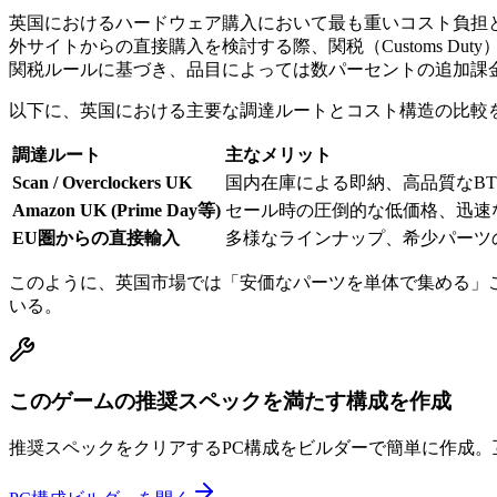
英国におけるハードウェア購入において最も重いコスト負担と
外サイトからの直接購入を検討する際、関税（Customs Du
関税ルールに基づき、品目によっては数パーセントの追加課金
以下に、英国における主要な調達ルートとコスト構造の比較
調達ルート
主なメリット
Scan / Overclockers UK
国内在庫による即納、高品質なBT
Amazon UK (Prime Day等)
セール時の圧倒的な低価格、迅速
EU圏からの直接輸入
多様なラインナップ、希少パーツ
このように、英国市場では「安価なパーツを単体で集める」こ
いる。
このゲームの推奨スペックを満たす構成を作成
推奨スペックをクリアするPC構成をビルダーで簡単に作成