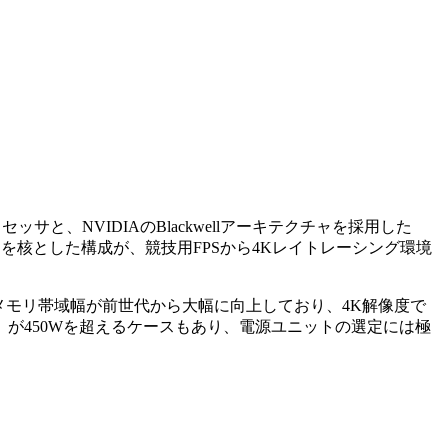
サと、NVIDIAのBlackwellアーキテクチャを採用した
幅増量）を核とした構成が、競技用FPSから4Kレイトレーシング環境
、バス幅やメモリ帯域幅が前世代から大幅に向上しており、4K解像度で
計電力）が450Wを超えるケースもあり、電源ユニットの選定には極