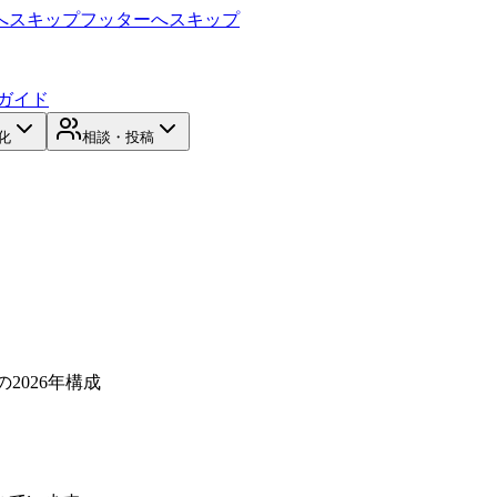
へスキップ
フッターへスキップ
ガイド
化
相談・投稿
sの2026年構成