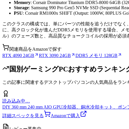
Memory
: Corsair Dominator Titanium DDR5-8000 64GB (3
Storage
: Samsung 990 Pro Gen5 NVMe SSD (Sequential Read
PSU
: Corsair RM1000x SHIFT (Output: 1000W, 80PLUS G
このクラスの構成では、単にパーツの性能を追うだけでなく
に、高クロック化が進んだDDR5メモリを使用する場合、メモリ
ル）のフェーズ数と、高品質なチョークコイルの採用が必須
関連商品をAmazonで探す
RTX 4090 24GB
RTX 3090 24GB
DDR5 メモリ 128GB
国別ゲーミングPCおすすめランキング 
この記事に関連する
デスクトップパソコン
の人気商品をラン
読み込み中…
DIY 360 mm 240 mm AIO GPU冷却器、銅水冷却キット、ポンプファン付き
詳細スペックを見る
Amazonで購入
レビュー募集中