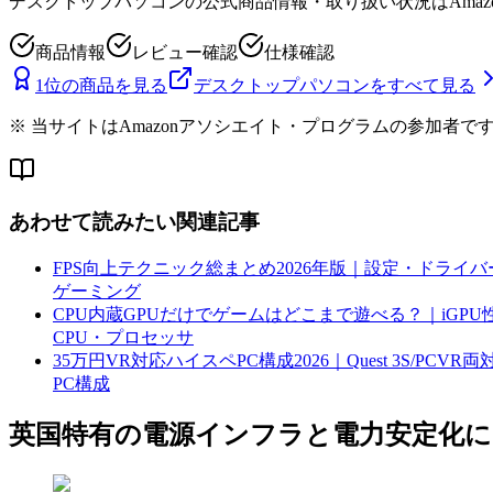
デスクトップパソコン
の公式商品情報・取り扱い状況はAmaz
商品情報
レビュー確認
仕様確認
1位の商品を見る
デスクトップパソコン
をすべて見る
※ 当サイトはAmazonアソシエイト・プログラムの参加者で
あわせて読みたい関連記事
FPS向上テクニック総まとめ2026年版｜設定・ドライバー
ゲーミング
CPU内蔵GPUだけでゲームはどこまで遊べる？｜iGPU性
CPU・プロセッサ
35万円VR対応ハイスペPC構成2026｜Quest 3S/PCVR両
PC構成
英国特有の電源インフラと電力安定化