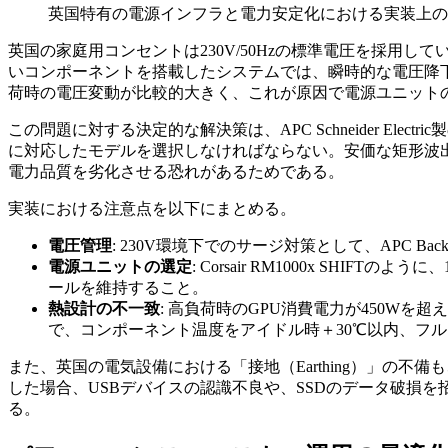
英国特有の電源インフラと電力安定化における実装上の
英国の家庭用コンセントは230V/50Hzの標準電圧を採用し
いコンポーネントを搭載したシステムでは、瞬時的な電圧降下（
荷時の電圧変動が比較的大きく、これが原因で電源ユニット
この問題に対する決定的な解決策は、APC Schneider Elect
に対応したモデルを選択しなければならない。安価な矩形波出力
電力品質を劣化させる恐れがあるためである。
実装における注意点を以下にまとめる。
電圧管理
: 230V環境下でのサージ対策として、APC Bac
電源ユニットの選定
: Corsair RM1000x SH
ールを維持すること。
熱設計の不一致
: 高負荷時のGPU消費電力が450Wを超
で、コンポーネント温度をアイドル時＋30℃以内、フル
また、英国の電気設備における「接地（Earthing）」の不備も
した場合、USBデバイスの認識不良や、SSDのデータ破損
る。