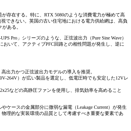
が存在する。特に、RTX 5080のような消費電力が極めて高
ジは無視できない。英国の古い住宅地における電力供給網は、高負
クがある。
S Pro」シリーズのような、正弦波出力（Pure Sine Wave）
）において、アクティブPFC回路との相性問題が発生し、逆に
W）のような、高出力かつ正弦波出力モデルの導入を推奨。
囲（90V-264V）が広い製品を選定し、低電圧時でも安定した12Vレ
-A12x25などの高静圧ファンを使用し、排気効率を高めること
ースの金属部分に微弱な漏電（Leakage Current）が発生
く、物理的な実装環境の品質として考慮すべき重要な要素であ