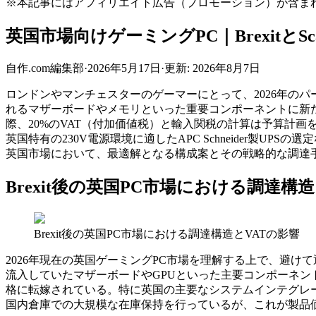
※本記事にはアフィリエイト広告（プロモーション）が含ま
英国市場向けゲーミングPC｜BrexitとScan
自作.com編集部
·
2026年5月17日
·
更新:
2026年8月7日
ロンドンやマンチェスターのゲーマーにとって、2026年のパ
れるマザーボードやメモリといった重要コンポーネントに新たなコスト負
際、20%のVAT（付加価値税）と輸入関税の計算は予算計画を大きく
英国特有の230V電源環境に適したAPC Schneider
英国市場において、最適解となる構成案とその戦略的な調達
Brexit後の英国PC市場における調達構
Brexit後の英国PC市場における調達構造とVATの影響
2026年現在の英国ゲーミングPC市場を理解する上で、避け
流入していたマザーボードやGPUといった主要コンポーネ
格に転嫁されている。特に英国の主要なシステムインテグレーター（SI）で
国内倉庫での大規模な在庫保持を行っているが、これが製品