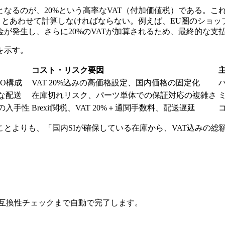
なるのが、20%という高率なVAT（付加価値税）である。こ
ty）とあわせて計算しなければならない。例えば、EU圏のショップか
が発生し、さらに20%のVATが加算されるため、最終的な支
を示す。
コスト・リスク要因
O構成
VAT 20%込みの高価格設定、国内価格の固定化
な配送
在庫切れリスク、パーツ単体での保証対応の複雑さ
の入手性
Brexit関税、VAT 20%＋通関手数料、配送遅延
とよりも、「国内SIが確保している在庫から、VAT込みの総
。互換性チェックまで自動で完了します。