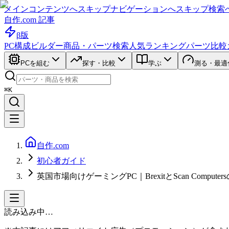
メインコンテンツへスキップ
ナビゲーションへスキップ
検索
自作.com 記事
β版
PC構成ビルダー
商品・パーツ検索
人気ランキング
パーツ比較
PCを組む
探す・比較
学ぶ
測る・最適
⌘K
自作.com
初心者ガイド
英国市場向けゲーミングPC｜BrexitとScan Computer
読み込み中…