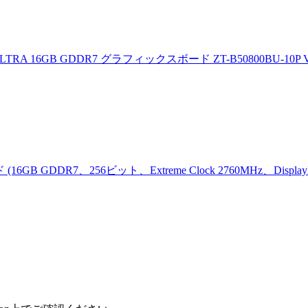
ITY ULTRA 16GB GDDR7 グラフィックスボード ZT-B50800BU-10P 
 GDDR7、256ビット、Extreme Clock 2760MHz、DisplayPort x 3