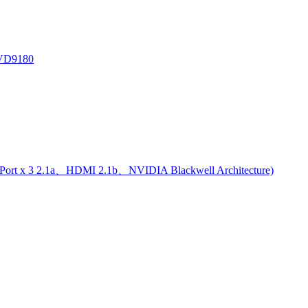
VD9180
 2.1a、HDMI 2.1b、NVIDIA Blackwell Architecture)