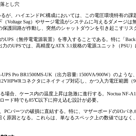
落とし穴
ているが、ハイエンドPC構成においては、この電圧環境特有の課題
Voltage Sag）やサージ電流がシステムに与えるダメー
の保護回路が作動し、突然のシャットダウンを引き起こすリス
ric製のUPS（無停電電源装置）を導入することである。特に「Back-UP
のUPSでは、高精度なATX 3.1規格の電源ユニット（PSU
k-UPS Pro BR1500MS-UK（出力容量: 1500VA/900
IFTのように、12VHPWRコネクタにネイティブ対応し、かつ入力電圧範
える場合、ケース内の温度上昇は急激に進行する。Noctua NF
ロード時でも85℃以下に抑え込む設計が必要。
、PCパーツの破損に直結する。特に、マザーボードのI/Oパネルやケ
を招く原因となる。これらは、単なるスペック上の数値ではな