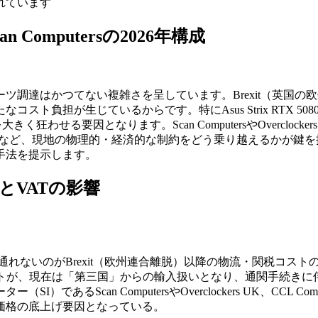
れています
 Computersの2026年構成
ーツ調達はかつてない複雑さを呈しています。Brexit（英国
担が生じているからです。特にAsus Strix RTX 5080や
狂わせる要因となります。Scan ComputersやOvercloc
製UPSの選定など、現地の物理的・経済的な制約をどう乗り越えるか
手法を提示します。
造とVATの影響
て通れないのがBrexit（欧州連合離脱）以降の物流・関税コス
ントが、現在は「第三国」からの輸入扱いとなり、通関手続きに
あるScan ComputersやOverclockers UK、CC
価格の底上げ要因となっている。