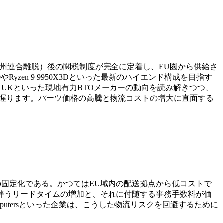
の欧州連合離脱）後の関税制度が完全に定着し、EU圏から供給さ
Ryzen 9 9950X3Dといった最新のハイエンド構成を目指す
kers UKといった現地有力BTOメーカーの動向を読み解きつつ、
が鍵を握ります。パーツ価格の高騰と物流コストの増大に直面する
トの固定化である。かつてはEU域内の配送拠点から低コストで
伴うリードタイムの増加と、それに付随する事務手数料が価
L Computersといった企業は、こうした物流リスクを回避するために