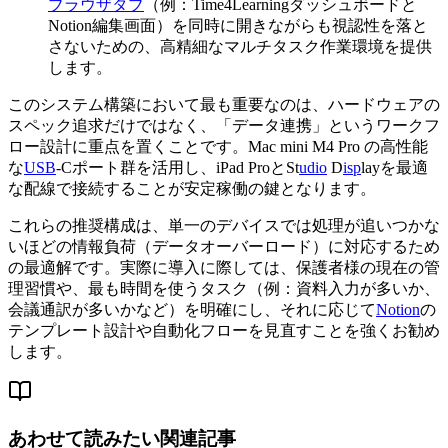
ブラウザタブ
（例：Time4Learningダッシュボードと
Notion編集画面）を同時に開きながらも視認性を落と
さないための、高精細なマルチタスク作業環境を提供
します。
このシステム構築において最も重要なのは、ハードウェアの
スペック追求だけではなく、「データ連携」というワークフ
ロー設計に重点を置くことです。Mac mini M4 Pro の高性能
な
USB
-Cポート群を活用し、iPad ProとSt
udio
D
isp
layを最適
な配線で接続することが安定稼働の鍵となります。
これらの推奨構成は、単一のデバイスでは処理が追いつかな
いほどの情報負荷（データオーバーロード）に対応するため
の最適解です。実際に導入に際しては、保護者様の現在の管
理習慣や、最も時間を使うタスク（例：資料入力が多いか、
会議通訳が多いかなど）を明確にし、それに応じて
Notion
の
テンプレート設計や自動化フローを見直すことを強くお勧め
します。
あわせて読みたい関連記事