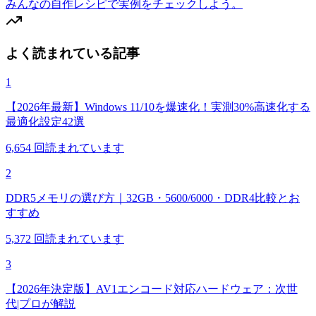
みんなの自作レシピで実例をチェックしよう。
よく読まれている記事
1
【2026年最新】Windows 11/10を爆速化！実測30%高速化する
最適化設定42選
6,654
回読まれています
2
DDR5メモリの選び方｜32GB・5600/6000・DDR4比較とお
すすめ
5,372
回読まれています
3
【2026年決定版】AV1エンコード対応ハードウェア：次世
代|プロが解説