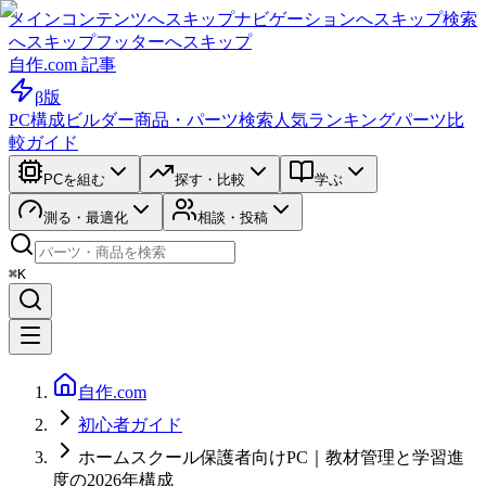
メインコンテンツへスキップ
ナビゲーションへスキップ
検索
へスキップ
フッターへスキップ
自作.com 記事
β版
PC構成ビルダー
商品・パーツ検索
人気ランキング
パーツ比
較ガイド
PCを組む
探す・比較
学ぶ
測る・最適化
相談・投稿
⌘K
自作.com
初心者ガイド
ホームスクール保護者向けPC｜教材管理と学習進
度の2026年構成