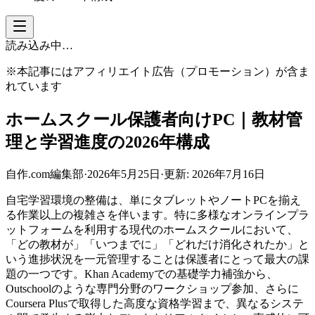
読み込み中…
※本記事にはアフィリエイト広告（プロモーション）が含ま
れています
ホームスクール保護者向けPC｜教材管
理と学習進度の2026年構成
自作.com編集部
·
2026年5月25日
·
更新:
2026年7月16日
自宅学習環境の整備は、単にタブレットやノートPCを揃え
る作業以上の複雑さを伴います。特に多様なオンラインプラ
ットフォームを利用する現代のホームスクールにおいて、
「どの教材が」「いつまでに」「どれだけ消化されたか」と
いう進捗状況を一元管理することは保護者にとって最大の課
題の一つです。Khan Academyでの基礎学力補強から、
Outschoolのような専門分野のワークショップ参加、さらに
Coursera Plusで取得した高度な資格学習まで、異なるシステ