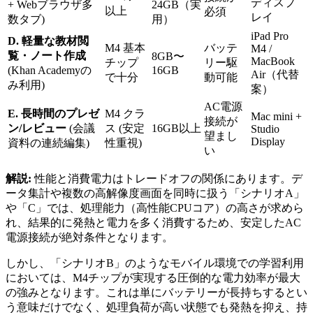
ディスプ
+ Webブラウザ多
24GB（実
以上
必須
レイ
数タブ)
用）
iPad Pro
D. 軽量な教材閲
M4 基本
バッテ
M4 /
覧・ノート作成
8GB〜
MacBook
チップ
リー駆
(Khan Academyの
16GB
Air（代替
で十分
動可能
み利用)
案）
AC電源
E. 長時間のプレゼ
M4 クラ
Mac mini +
接続が
ン/レビュー
(会議
ス (安定
16GB以上
Studio
望まし
Display
資料の連続編集)
性重視)
い
解説:
性能と消費電力はトレードオフの関係にあります。デ
ータ集計や複数の高解像度画面を同時に扱う「シナリオA」
や「C」では、処理能力（高性能CPUコア）の高さが求めら
れ、結果的に発熱と電力を多く消費するため、安定したAC
電源接続が絶対条件となります。
しかし、「シナリオB」のようなモバイル環境での学習利用
においては、M4チップが実現する圧倒的な電力効率が最大
の強みとなります。これは単にバッテリーが長持ちするとい
う意味だけでなく、処理負荷が高い状態でも発熱を抑え、持