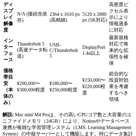
ディ
高密度ピ
スプ
クセル表
N/A (接続先依
2364 x 1610 px
5120 x 2880
レイ
示により
(高精細)
px (5K対応)
存)
解像
情報過多
度
に対応
最新規格
イン
Thunderbolt 5
対応で将
USB-
ター
DisplayPort
(高速データ転
C/Thunderbolt
来的な拡
1.4a以上
フェ
5
送)
張性を確
ース
保
価格
総合的な
帯目
¥150,000〜
投資対効
安
¥200,000〜
¥180,000〜
¥220,000程
果を考慮
（本
¥300,000程度
¥250,000程度
度
するべき
体の
領域
み）
解説:
Mac mini M4 Proは、その高いCPUコア数と大容量のユ
ニファイドメモリ（24GB）により、Notionやデータベース
連携が複雑な学習管理システム（LMS: Learning Management
System）の中核サーバーとして機能します。特にデータ集計