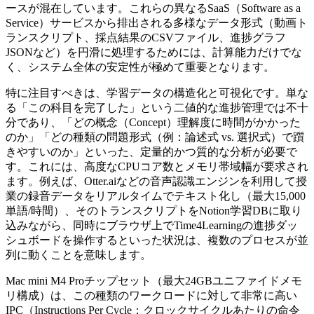
ースが混在しています。これらの異なるSaaS（Software as a
Service）サービスから排出される多様なデータ形式（動画ト
ランスクリプト、採点結果のCSVファイル、進捗グラフ
JSONなど）を円滑に処理するためには、計算能力だけでな
く、システム全体の安定性が極めて重要となります。
特に注目すべきは、学習データの構造化と可視化です。単な
る「この科目を完了した」という二値的な進捗管理では不十
分であり、「どの概念（Concept）理解度に時間がかかった
のか」「どの種類の問題形式（例：論述式 vs. 選択式）で躓
きやすいのか」といった、定量的かつ質的な分析が必要で
す。これには、高度なCPUコア数とメモリ帯域幅が要求され
ます。例えば、Otter.aiなどの音声認識エンジンを利用して授
業の録音データをリアルタイムでテキスト化し（最大15,000
単語/時間）、そのトランスクリプトをNotion学習DBに取り
込みながら、同時にブラウザ上でTime4Learningの進捗ダッ
シュボードを操作するといった状況は、複数のプロセスが並
列に動くことを意味します。
Mac mini M4 Proチップセット（最大24GBユニファイドメモ
リ構成）は、この種類のワークロードに対して非常に高い
IPC（Instructions Per Cycle：クロックサイクルあたりの命令