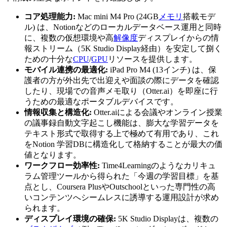
コア処理能力:
Mac mini M4 Pro (24GB
メモリ
搭載モデ
ル) は、Notionなどのローカルデータベース運用と同時
に、複数の仮想環境や高
解像度
ディスプレイからの情
報ストリーム（5K Studio Display経由）を安定して捌く
ための十分な
CPU
/
GPU
リソースを提供します。
モバイル連携の最適化:
iPad Pro M4 (13インチ) は、保
護者の方が外出先で出迎えや面談の際にデータを確認
したり、現場での音声メモ取り（Otter.ai）を即座に行
うための最適なポータブルデバイスです。
情報収集と構造化:
Otter.aiによる会議やオンライン授業
の議事録自動文字起こし機能は、膨大な学習データを
テキスト形式で取得する上で極めて有用であり、これ
をNotion 学習DBに構造化して格納することが最大の価
値となります。
ワークフロー効率性:
Time4Learningのようなカリキュ
ラム管理ツールから得られた「今週の学習目標」を基
点とし、Coursera PlusやOutschoolといった専門性の高
いコンテンツへシームレスに誘導する運用設計が求め
られます。
ディスプレイ環境の確保:
5K Studio Displayは、複数の