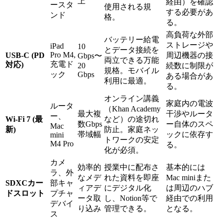
上
経由）を確認
ースタ
使用される規
する必要があ
ンド
格。
る。
高負荷な外部
バッテリー給電
ストレージや
iPad
10
とデータ接続を
Pro M4,
USB-C (PD
周辺機器の接
Gbps〜
両立できる万能
充電ド
対応)
20
続数に制限が
規格。モバイル
ック
Gbps
ある場合があ
利用に最適。
る。
オンライン講義
家庭内の電波
ルータ
（Khan Academy
最大複
干渉やルータ
ー、
Wi-Fi 7 (最
など）の途切れ
数Gbps
ー自体のスペ
Mac
新)
防止。家庭ネッ
帯域幅
ックに依存す
mini
トワークの安定
M4 Pro
る。
化が必須。
カメ
効率的
授業中に配布さ
基本的には
ラ、外
なメデ
れた資料を即座
Mac miniまた
SDXCカー
部キャ
ィアデ
にデジタル化
は周辺のハブ
ドスロット
プチャ
ータ取
し、Notion等で
経由での利用
デバイ
り込み
管理できる。
となる。
ス