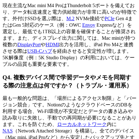
現在主流なMac mini M4 ProはThunderbolt 5ポートを備えてお
り、データ転送速度と電力供給能力が非常に高いのが特徴で
す。外付けSSDを選ぶ際は、
M.2
NVMe接続で
PCIe
Gen 4ま
たはGen 5対応のケース（例：OWC
Envoy
Expressなど）を
選定し、最低でも1TB以上の容量を確保することが推奨され
ます。また、ディスプレイ出力に関しては、Mac miniが持つ
複数の
DisplayPort
や
HDMI
出力を活用し、iPad Pro M4と連携
させる際は
USB-Cハブ
を経由させると安定性が増します。
5K解像度（例：5K Studio Display）の利用においては、ケー
ブルの品質も重要な要素です。
Q4. 複数デバイス間で学習データやメモを同期す
る際の注意点は何ですか？（トラブル・運用系）
最も一般的な問題は、「場所によるアクセス制限」と「バー
ジョン競合」です。NotionのようなクラウドベースのDBを
利用する場合、Wi-Fi環境が不安定だとデータの書き込みや
読み取りに失敗し、手動での再同期が必要になることがあり
ます。これを防ぐため、
ローカルネットワーク
内に
NAS
（Network Attached Storage）を構築し、全てのデバイス
（Mac mini, iPad Proなど）から安定したバックアップ先とす