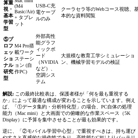
Mac mini
算重
USB-C充
(M4
視・
クーラセラ等のWebコース視聴、
Basic/Air)
電ケーブ
基本
本的な資料閲覧
+ タブレ
ルのみ
学習
ット
型
外部高性
⑤プ
能グラフ
ロフ
M4 Pro搭
ィックボ
ェッ
載ワーク
ード
大規模な教育工学シミュレーショ
ショ
ステーシ
（NVIDIA
ン、機械学習モデルの検証
ナル
ョン (自
など）、
研究
作PC)
空調シス
型
テム
解説:
この最終比較表は、保護者様が「何を最も重視する
か」によって最適な構成が変わることを示しています。例え
ば、「①データ集約・分析特化型」の場合、PC自体の処理
能力（Mac mini）と大画面での俯瞰的な作業スペース（5K
Display）に予算を集中させることが最も効果的です。
逆に、「②モバイル学習中心型」で重視すべきは、持ち運び
やすさと直感的な操作性であり、高性能なCPUよりバッテリ