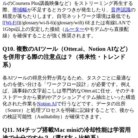
ルのCoursera Plus講義映像など）をストリーミング再生する
際、
帯域幅
が不足するとカクつきが発生したり、
音声認識
の
精度が落ちたりします。自宅ネットワーク環境は最低でも
[
[Wi-Fi]
](/glossary/wi-fi-6)(/glossary/wifi) 6Eまたは有線LANで
1Gbps以上の安定した接続（
ルーター
やモデムから直接配
線）を確保することが強く推奨されます。
Q10. 複数のAIツール（Otter.ai、Notion AIなど）
を併用する際の注意点は？（将来性・トレンド
系）
各AIツールの得意分野が異なるため、タスクごとに最適な
ものを使い分ける「ワークフロー設計」が必要です。例え
ば、議事録の文字起こしは専門的なOtter.aiに任せ、そのテキ
ストデータから要約やアクションアイテム抽出といった構造
化された作業を
Notion AI
で行うなどです。データの出所
（Source）と処理プロセスを明確に記録することで、後から
の検証可能性（Auditability）が確保できます。
Q11. M4チップ搭載Mac miniの冷却性能は学習用
途で十分ですか？（選び方・比較系）