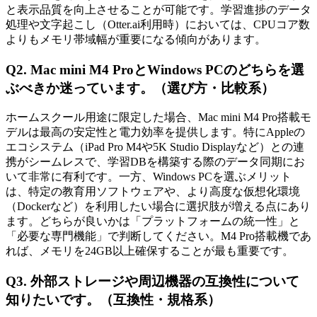
と表示品質を向上させることが可能です。学習進捗のデータ
処理や文字起こし（Otter.ai利用時）においては、CPUコア数
よりもメモリ帯域幅が重要になる傾向があります。
Q2. Mac mini M4 ProとWindows PCのどちらを選
ぶべきか迷っています。（選び方・比較系）
ホームスクール用途に限定した場合、Mac mini M4 Pro搭載モ
デルは最高の安定性と電力効率を提供します。特にAppleの
エコシステム（iPad Pro M4や5K Studio Displayなど）との連
携がシームレスで、学習DBを構築する際のデータ同期にお
いて非常に有利です。一方、Windows PCを選ぶメリット
は、特定の教育用ソフトウェアや、より高度な仮想化環境
（Dockerなど）を利用したい場合に選択肢が増える点にあり
ます。どちらが良いかは「プラットフォームの統一性」と
「必要な専門機能」で判断してください。M4 Pro搭載機であ
れば、メモリを24GB以上確保することが最も重要です。
Q3. 外部ストレージや周辺機器の互換性について
知りたいです。（互換性・規格系）