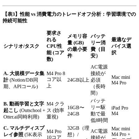
【表3】性能 vs 消費電力のトレードオフ分析：学習環境での
持続可能性
要求さ
メモリ容
バッテ
れる
最適なデ
量 (GB)
リー消
シナリオ/タスク
CPU性
バイス選
の最小要
費（目
能 (コア
択
件
安）
数)
AC電源
A. 大規模データ集
M4 Pro 8
接続が
Mac mini
コア以
計
(Notion/DB同
24GB以上
必須
M4 Pro
上
期、APIコール)
（長時
間）
バッテ
B. 動画学習と文字
M4 クラ
リー駆
16GB〜
iPad Pro
起こし
(Outschool +
ス (効率
M4
24GB
動で最
Otter.ai同時利用)
重視)
低8時間
C. マルチディスプ
32GB（理
Mac mini
AC電源
M4 Pro
M4 Pro +
レイ参照
(5K表示
想）/
10コア
接続が