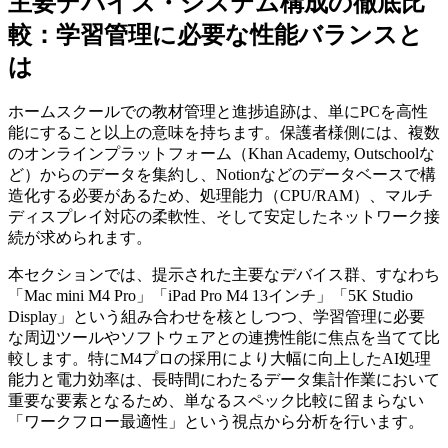
主要デバイス・システム構成の徹底比
較：学習管理に必要な性能バランスと
は
ホームスクールでの教材管理と進捗追跡は、単にPCを高性
能にすること以上の意味を持ちます。保護者様側には、複数
のオンラインプラットフォーム（Khan Academy, Outschoolな
ど）からのデータを集約し、Notionなどのデータベースで構
造化する必要があるため、処理能力（CPU/RAM）、マルチ
ディスプレイ対応の柔軟性、そして安定したネットワーク接
続が求められます。
本セクションでは、提示された主要なデバイス群、すなわち
「Mac mini M4 Pro」「iPad Pro M4 13インチ」「5K Studio
Display」という組み合わせを核としつつ、学習管理に必要
な周辺ツールやソフトウェアとの連携性能に焦点を当てて比
較します。特にM4プロの採用により大幅に向上したAI処理
能力と電力効率は、長時間にわたるデータ集計作業において
重要な要素となるため、単なるスペック比較に留まらない
「ワークフロー最適性」という視点から分析を行います。