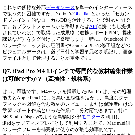
これらの多様な外部
データソース
を単一のインターフェース
で扱うのは困難ですが、Notionや
Obsidian
といった「セカン
ドブレイン」的なローカルDBを活用することで対応可能で
す。各プラットフォームから手動または
API
連携（もし提供
されていれば）で取得した成果物（進捗レポートPDF、提出
課題など）をタグ付けして蓄積します。特に、Outschoolで
のワークショップ参加証明書やCoursera Plusの修了証などの
ビジュアルデータは、必ず日付と学習単元名を明記し、画像
ファイルとして管理することが重要です。
Q7. iPad Pro M4 13インチで専門的な教材編集作業
は可能ですか？（互換性・規格系）
はい、可能です。M4チップを搭載したiPad Proは、その処理
能力とApple Pencilによる高い直感性を活かし、高度なグラ
フィックや図解を含む教材のレビュー、または保護者向けの
学習レポート作成といった作業に十分対応できます。特に
5K Studio Displayのような高精細外部
モニター
を利用し、
iPadをサブディスプレイとして利用することで、Mac mini側
のワークフローを補完的に使うのが最も効率的です。