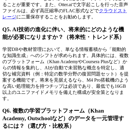
ることが重要です。また、Otter.aiで文字起こしを行った音声
ファイルは、必ず高圧縮率のFLAC形式などで
クラウドスト
レージ
に二重保存することをお勧めします。
Q5. AI技術の進化に伴い、将来的にどのような機
能が必要になりますか？（将来性・トレンド系）
学習DBや教材管理において、単なる情報蓄積から「能動的
な知識生成」へのシフトが求められます。具体的には、複数
のプラットフォーム（Khan AcademyやCoursera Plusなど）か
らの情報を集約し、AIが自動で未習熟な概念を特定し、適
切な補完資料（例：特定の数学分野の復習問題セット）を提
案する機能です。将来を見据えるなら、M4 Pro搭載機のよう
な高い処理能力を持つチップは必須であり、最低でも16GB
以上のユニファイドメモリを備えた構成が安全策となりま
す。
Q6. 複数の学習プラットフォーム（Khan
Academy, Outschoolなど）のデータを一元管理す
るには？（選び方・比較系）