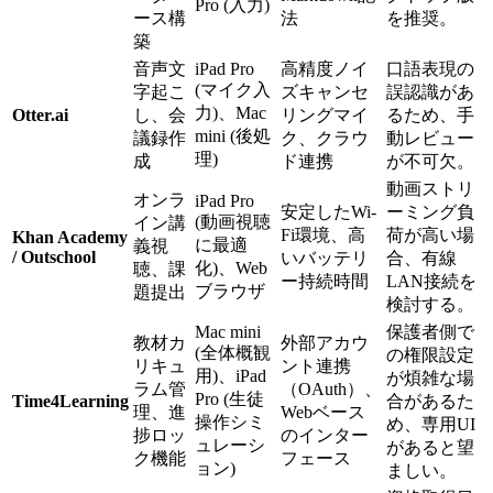
Pro (入力)
ース構
法
を推奨。
築
音声文
iPad Pro
高精度ノイ
口語表現の
(マイク入
字起こ
ズキャンセ
誤認識があ
力)、Mac
Otter.ai
し、会
リングマイ
るため、手
mini (後処
議録作
ク、クラウ
動レビュー
理)
成
ド連携
が不可欠。
動画ストリ
オンラ
iPad Pro
安定したWi-
ーミング負
(動画視聴
イン講
Fi環境、高
荷が高い場
Khan Academy
に最適
義視
/ Outschool
いバッテリ
合、有線
化)、Web
聴、課
ー持続時間
LAN接続を
ブラウザ
題提出
検討する。
Mac mini
保護者側で
教材カ
外部アカウ
(全体概観
の権限設定
リキュ
ント連携
用)、iPad
が煩雑な場
ラム管
（OAuth）、
Pro (生徒
Time4Learning
合があるた
理、進
Webベース
操作シミ
め、専用UI
捗ロッ
のインター
ュレーシ
があると望
ク機能
フェース
ョン)
ましい。