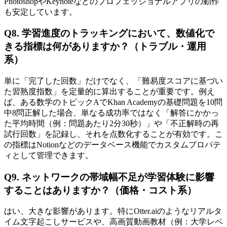
PhotoshopやKeynoteなどのプロフェッショナルアプリの動作
も安定しています。
Q8. 学習進度のトラッキングにおいて、数値化で
きる指標は何がありますか？（トラブル・運用
系）
単に「完了した回数」だけでなく、「難易度スコアに基づい
た習熟度指数」を定量的に算出することが重要です。例え
ば、ある数学のトピックAでKhan Academyの基礎問題を10問
中8問正解した場合、単なる成功率ではなく「解答にかかっ
た平均時間（例：問題あたり2分30秒）」や「不正解時の再
試行回数」を記録し、それを点数化することが有効です。こ
の指標はNotionなどのデータベース機能でカスタムプロパテ
ィとして管理できます。
Q9. ネットワークの帯域幅不足が学習体験に影響
することはありますか？（価格・コスト系）
はい、大きな影響があります。特にOtter.aiのようなリアルタ
イム文字起こしサービスや、高画質動画教材（例：大学レベ