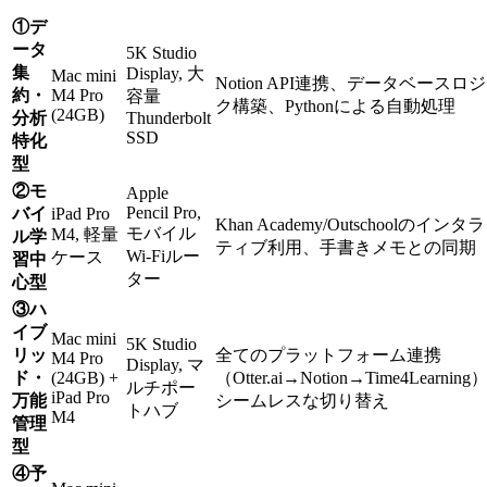
①デ
ータ
5K Studio
集
Display, 大
Mac mini
Notion API連携、データベースロ
約・
M4 Pro
容量
ク構築、Pythonによる自動処理
(24GB)
分析
Thunderbolt
SSD
特化
型
②モ
Apple
Pencil Pro,
バイ
iPad Pro
Khan Academy/Outschoolのインタ
モバイル
M4, 軽量
ル学
ティブ利用、手書きメモとの同期
Wi-Fiルー
ケース
習中
ター
心型
③ハ
イブ
Mac mini
5K Studio
リッ
全てのプラットフォーム連携
M4 Pro
Display, マ
ド・
(24GB) +
（Otter.ai→Notion→Time4Learnin
ルチポー
iPad Pro
万能
シームレスな切り替え
トハブ
M4
管理
型
④予