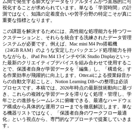
ム間で発生する膨大なデータをリアルタイムかつ直感的に可
視化することが求められています。単なる「学習時間」の計
測ではなく、知識の定着度合いや苦手分野の特定こそが真に
重要な指標となります。
この課題を解決するためには、高性能な処理能力を持つワー
クステーションと、それらを統合する洗練されたデータ管理
システムが必要です。例えば、Mac mini M4 Pro搭載機
（24GB RAM）のような安定したバックエンド処理能力を持
ちながらも、iPad Pro M4 13インチや5K Studio Displayといっ
た最新のクリエイティブデバイスを組み合わせて使用するこ
とで、保護者自身が学習データを「編集」し、「構造化」す
る作業効率が飛躍的に向上します。Otter.aiによる授業録音か
らの自動文字起こしと、Notion Learning DBへの整理は必須
プロセスです。本稿では、2026年時点の最新技術動向に基づ
き、これらの複雑な学習データを滞りなく処理・管理し、学
年ごとの進捗をシームレスに俯瞰できる、最適なハードウェ
ア構成から具体的な運用フローまでを徹底解説します。単な
る機器リストではなく、「保護者自身のワークフロー最適
化」という視点から、専門的なアプローチで提案していきま
す。