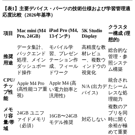
【表1】主要デバイス・パーツの技術仕様および学習管理適
応度比較（2026年基準）
クラスタ
iPad Pro (M4,
Mac mini (M4
5K Studio
項目
ー構成 (理
Pro, 24GB)
13インチ)
Display
想的)
データ集計、
モバイル学
高精度な教
総合的な
バックエンド
習、プレゼン
材レビュ
推奨
管理・参
処理、メイン
テーション作
ー、複数ウ
用途
照システ
ダッシュボー
成、フィール
ィンドウの
ム構築
ド操作
ドワーク
視覚化
CPU/
統合され
Apple M4 (高
Apple M4 Pro
チッ
N/A (出力デ
たシーム
(高性能コア重
い電力効率と
プ性
バイス)
レスな処
視)
汎用性)
能
理能力
複数のア
メモ
24GB ユニフ
プリを同
リ容
16GB〜24GB
ァイドメモリ
対応しない
時に開く
量/帯
モデル推奨
（必須）
余裕が極
域
めて重要