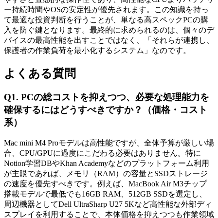
ー持続時間やOSの安定性が優先されます。この知識を持っ
て最適な投資判断を行うことが、単なる高スペックPCの購
入を防ぐ鍵となります。最終的に求められるのは、個々のデ
バイスの最高性能を出すことではなく、「それらが連携し、
保護者の作業負荷を最小化するシステム」なのです。
よくある質問
Q1. PCの総コストを抑えつつ、必要な処理能力を
確保するにはどうすべきですか？（価格・コスト
系）
Mac mini M4 Proモデルは高性能ですが、全体予算が厳しい場
合、CPU/GPUに過度にこだわる必要はありません。特に
Notion学習DBやKhan Academyなどのプラットフォーム利用
が主眼であれば、メモリ（RAM）の容量とSSDストレージ
の速度を優先すべきです。例えば、MacBook Air M3チップ
搭載モデルで最低でも16GB RAM、512GB SSDを選定し、
周辺機器としてDell UltraSharp U27 5Kなど高性能な外部ディ
スプレイを利用することで、本体価格を抑えつつも作業領域