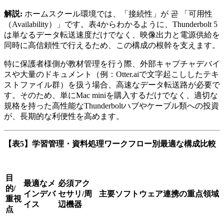
解説:
ホームスクール環境では、「接続性」が 곧 「可用性
（Availability）」です。表4からわかるように、Thunderbolt 5
は単なるデータ転送速度だけでなく、映像出力と電源供給を
同時に高信頼性で行えるため、この構成の根幹を支えます。
特に保護者様側が教材管理を行う際、外部キャプチャデバイ
スや大量のドキュメント（例：Otter.aiで文字起こししたテキ
ストファイル群）を扱う場合、高速なデータ転送路が必要で
す。そのため、単にMac miniを購入するだけでなく、適切な
規格を持った高性能なThunderboltハブやケーブル類への投資
が、長期的な利便性を高めます。
【表5】学習管理・資料処理ワークフロー別最適な構成比較
目
最適なメ
必須アク
的/
インデバ
セサリ/周
主要ソフトウェア連携の重点領域
重視
イス
辺機器
点