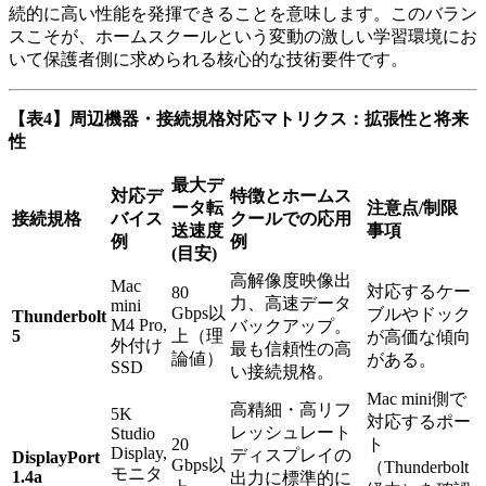
続的に高い性能を発揮できることを意味します。このバラン
スこそが、ホームスクールという変動の激しい学習環境にお
いて保護者側に求められる核心的な技術要件です。
【表4】周辺機器・接続規格対応マトリクス：拡張性と将来
性
最大デ
対応デ
特徴とホームス
ータ転
注意点/制限
接続規格
バイス
クールでの応用
送速度
事項
例
例
(目安)
高解像度映像出
Mac
対応するケー
80
力、高速データ
mini
Gbps以
ブルやドック
Thunderbolt
M4 Pro,
バックアップ。
5
上（理
が高価な傾向
外付け
最も信頼性の高
論値）
がある。
SSD
い接続規格。
Mac mini側で
高精細・高リフ
5K
対応するポー
レッシュレート
Studio
20
ト
Display,
ディスプレイの
DisplayPort
Gbps以
（Thunderbolt
モニタ
1.4a
出力に標準的に