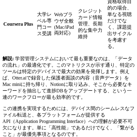
資格取得目
的の場合、
クレジット
大学レ
単なる視聴
Webブラ
カード情報
ベル専
だけでな
ウザ全般
管理、長期
Coursera Plus
門コー
(Mac/iPad
く、課題提
的な集中力
両対応)
ス受講
出サイクル
維持
を考慮す
る。
解説:
学習管理システムにおいて最も重要なのは、「データ
の流れ」の最適化です。このマトリクスが示す通り、特定の
ツールは特定のデバイスで最大の効果を発揮します。例え
ば、Otter.aiで録音した保護者面談の内容（音声データ）を
Mac miniに持ち帰り、Notionに取り込み、そこから必要なキ
ーワードを抽出して進捗DBをアップデートする、という一
連のワークフローが最も効率的です。
この連携を実現するためには、デバイス間のシームレスなフ
ァイル転送と、各プラットフォームが提供する
API（Application Programming Interface）への理解が必要不可
欠になります。単に「高性能」であるだけでなく、「繋がる
こと」が最優先事項となるのです。