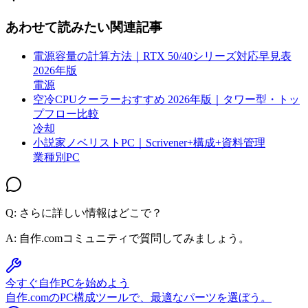
あわせて読みたい関連記事
電源容量の計算方法｜RTX 50/40シリーズ対応早見表
2026年版
電源
空冷CPUクーラーおすすめ 2026年版｜タワー型・トッ
プフロー比較
冷却
小説家ノベリストPC｜Scrivener+構成+資料管理
業種別PC
Q: さらに詳しい情報はどこで？
A:
自作.comコミュニティで質問してみましょう。
今すぐ自作PCを始めよう
自作.comのPC構成ツールで、最適なパーツを選ぼう。