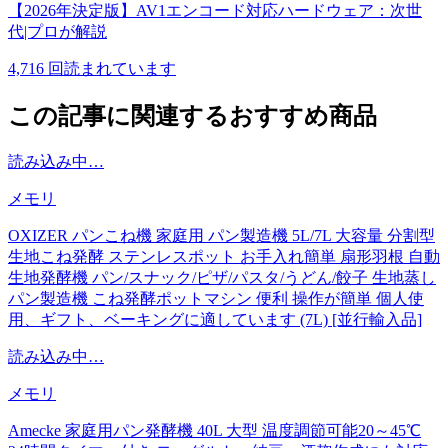
【2026年決定版】AV1エンコード対応ハードウェア：次世
代|プロが解説
4,716
回読まれています
この記事に関連するおすすめ商品
読み込み中…
メモリ
OXIZER パンこね機 家庭用 パン製造機 5L/7L 大容量 分割型
生地こね発酵 ステンレスポット お手入れ簡単 扇形羽根 自動
生地発酵機 パン/スナック/ピザ/パスタ/うどん/餃子 生地蒸し
パン製造機 こね発酵ポットマシン 便利 操作が簡単 個人使
用、ギフト、ベーキングに適しています (7L) [並行輸入品]
読み込み中…
メモリ
Amecke 家庭用パン発酵機 40L 大型 温度調節可能20～45℃