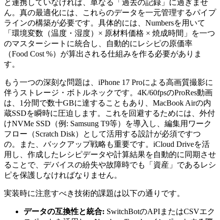
と連携していなければ、単なる「過去の記録」に過ぎませ
ん。真の最適化には、これらのデータを一元管理するパイプ
ラインの構築が必要です。具体的には、Numbersを用いて
「環境変数（温度・湿度）× 原材料価格 × 焼成時間」を一つ
のマスターシートに統合し、自動的にレシピの原価率
（Food Cost %）が算出される仕組みを作る必要がありま
す。
もう一つの深刻な問題は、iPhone 17 Proによる高画質撮影に
伴うストレージ・ボトルネックです。4K/60fpsのProRes動画
は、1分間で数十GBに達することもあり、MacBook Airの内
蔵SSDを瞬時に圧迫します。これを回避するためには、外付
けNVMe SSD（例: Samsung T9等）を導入し、編集用ワーク
フロー（Scratch Disk）として活用する設計が必須ですつ
の。また、バックアップ戦略も重要です。iCloud Driveを活
用し、作成したレシピデータや計算結果を自動的に同期させ
ることで、デバイスの紛失や故障時でも「資産」であるレシ
ピを保護しなければなりません。
実装時に注意すべき技術的課題は以下の通りです。
データの互換性と統合:
SwitchBotのAPIまたはCSVエク