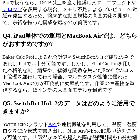
Proで扱うなら、16GB以上を強く推奨します。エフェクトや
テロップ
を多用する場合、メモリ不足によるプレビューの遅
延が発生するため、将来的な動画規格の高画素化を見越し
て、余裕を持った構成を選ぶのが賢明です。
Q4. iPad単体での運用とMacBook Airでは、どちら
がおすすめですか?
Baker Calc Proによる配合計算やSwitchBotのログ確認のみで
あればiPadでも十分可能です。しかし、Final Cut Proを用い
た本格的な動画編集や、複雑な関数を用いたExcelでのコス
ト管理を並行して行う場合、マルチタスク性能に優れた
MacBook Airの方が圧倒的に効率的です。作業の生産性を重
視するなら、15インチの大画面モデルが最適です。
Q5. SwitchBot Hub 2のデータはどのように活用で
きますか?
SwitchBotのクラウド
API
や連携機能を利用して、温度・湿度
ログをCSV形式で書き出し、NumbersやExcelに取り込むこと
が可能です。「気温が28℃を超えた際は発酵時間を15分短縮