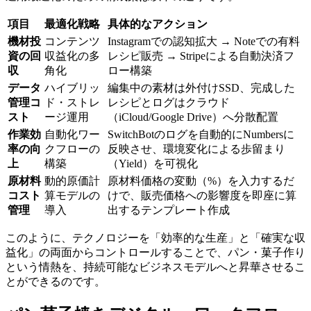
項目
最適化戦略
具体的なアクション
機材投
コンテンツ
Instagramでの認知拡大 → Noteでの有料
資の回
収益化の多
レシピ販売 → Stripeによる自動決済フ
収
角化
ロー構築
データ
ハイブリッ
編集中の素材は外付けSSD、完成した
管理コ
ド・ストレ
レシピとログはクラウド
スト
ージ運用
（iCloud/Google Drive）へ分散配置
作業効
自動化ワー
SwitchBotのログを自動的にNumbersに
率の向
クフローの
反映させ、環境変化による歩留まり
上
構築
（Yield）を可視化
原材料
動的原価計
原材料価格の変動（%）を入力するだ
コスト
算モデルの
けで、販売価格への影響度を即座に算
管理
導入
出するテンプレート作成
このように、テクノロジーを「効率的な生産」と「確実な収
益化」の両面からコントロールすることで、パン・菓子作り
という情熱を、持続可能なビジネスモデルへと昇華させるこ
とができるのです。