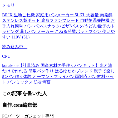
メモリ
BRJX 生地こね機 家庭用パンメーカー 5L/7L 大容量 肉発酵
ステンレス製ポット 扇形ファンブレード 自動恒温発酵機 お
手入れ簡単 パン パン/スナック/ピザ/パスタ/うどん/餃子のト
ッピング 蒸しパンメーカー こねる発酵ポットマシン 使いや
すい 110V (5L)
読み込み中…
CPU
konakone【計量済み 国産素材の手作りパンキット】水と油
だけで作れる 簡単パン作り はるゆたかブレンド 親子で楽し
むパン作り体験 オーブン・フライパン両対応 パン材料セッ
ト パンミックス 防災備蓄
この記事を書いた人
自作.com編集部
PCパーツ・ガジェット専門