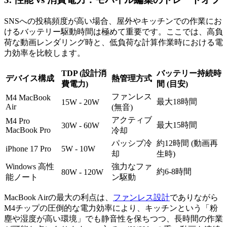
SNSへの投稿頻度が高い場合、屋外やキッチンでの作業にお
けるバッテリー駆動時間は極めて重要です。ここでは、高負
荷な動画レンダリング時と、低負荷な計算作業時における電
力効率を比較します。
TDP (設計消
バッテリー持続時
デバイス構成
熱管理方式
費電力)
間 (目安)
ファンレス
M4 MacBook
最大18時間
15W - 20W
Air
(無音)
アクティブ
M4 Pro
最大15時間
30W - 60W
MacBook Pro
冷却
パッシブ冷
約12時間 (動画再
iPhone 17 Pro
5W - 10W
却
生時)
Windows 高性
強力なファ
約6-8時間
80W - 120W
能ノート
ン駆動
MacBook Airの最大の利点は、
ファンレス設計
でありながら
M4チップの圧倒的な電力効率により、キッチンという「粉
塵や湿度が高い環境」でも静音性を保ちつつ、長時間の作業