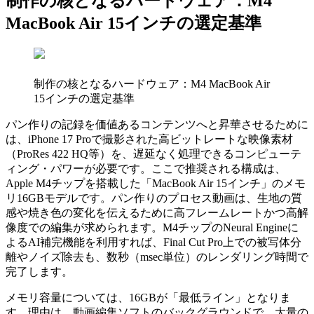
制作の核となるハードウェア：M4
MacBook Air 15インチの選定基準
制作の核となるハードウェア：M4 MacBook Air
15インチの選定基準
パン作りの記録を価値あるコンテンツへと昇華させるために
は、iPhone 17 Proで撮影された高ビットレートな映像素材
（ProRes 422 HQ等）を、遅延なく処理できるコンピューテ
ィング・パワーが必要です。ここで推奨される構成は、
Apple M4チップを搭載した「MacBook Air 15インチ」のメモ
リ16GBモデルです。パン作りのプロセス動画は、生地の質
感や焼き色の変化を伝えるために高フレームレートかつ高解
像度での編集が求められます。M4チップのNeural Engineに
よるAI補完機能を利用すれば、Final Cut Pro上での被写体分
離やノイズ除去も、数秒（msec単位）のレンダリング時間で
完了します。
メモリ容量については、16GBが「最低ライン」となりま
す。理由は、動画編集ソフトのバックグラウンドで、大量の