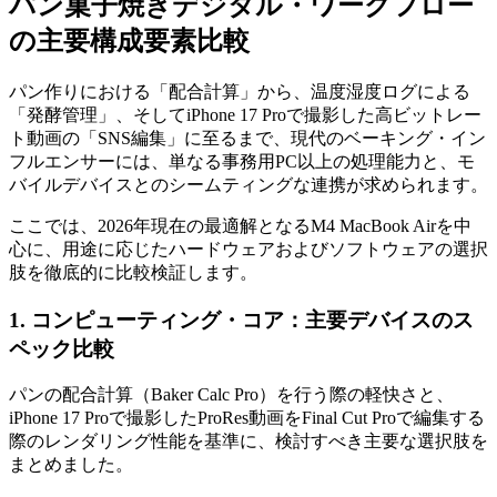
パン菓子焼きデジタル・ワークフロー
の主要構成要素比較
パン作りにおける「配合計算」から、温度湿度ログによる
「発酵管理」、そしてiPhone 17 Proで撮影した高ビットレー
ト動画の「SNS編集」に至るまで、現代のベーキング・イン
フルエンサーには、単なる事務用PC以上の処理能力と、モ
バイルデバイスとのシームティングな連携が求められます。
ここでは、2026年現在の最適解となるM4 MacBook Airを中
心に、用途に応じたハードウェアおよびソフトウェアの選択
肢を徹底的に比較検証します。
1. コンピューティング・コア：主要デバイスのス
ペック比較
パンの配合計算（Baker Calc Pro）を行う際の軽快さと、
iPhone 17 Proで撮影したProRes動画をFinal Cut Proで編集する
際のレンダリング性能を基準に、検討すべき主要な選択肢を
まとめました。