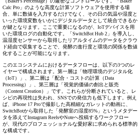
（Baker's Percentage）の厳密なコントロールです。「Baker
Calc Pro」のような高度な計算ソフトウェアを使用する場
合、単に数値を入力するだけでなく、その日の気温や湿度と
いった環境変数をいかにデジタルデータとして統合できるか
が鍵となります。ここで重要になるのが、IoTデバイスを用
いた環境ログの自動化です。「SwitchBot Hub 2」を導入し、
温湿度センサーから取得したリアルタイムのデータをクラウ
ド経由で収集することで、発酵の進行度と環境の関係を数値
化することが可能になります。
このエコシステムにおけるデータフローは、以下の3つのレ
イヤーで構成されます。第一層は「物理環境のデジタル化
（IoT）」、第二層は「配合・コストの計算（Data
Processing）」、第三層は「視覚的価値の創出と販売
（Content Creation）」です。これらが分断されていると、レ
シピの再現性は失われ、SNSでの発信力も低下します。例え
ば、iPhone 17 Proで撮影した高精細なガレットの動画に、
SwitchBotから取得した「発酵室の湿度85%」というメタデー
タを添えてInstagram ReelsやNoteへ投稿するワークフロー
が、現代のプロフェッショナルな愛好家に求められる標準的
な構成です。