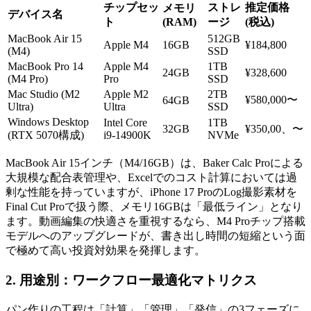
チップセッ
ストレ
推定価格
メモリ
デバイス名
ト
(RAM)
ージ
(税込)
MacBook Air 15
512GB
Apple M4
16GB
¥184,800
(M4)
SSD
MacBook Pro 14
Apple M4
1TB
24GB
¥328,600
(M4 Pro)
Pro
SSD
Mac Studio (M2
Apple M2
2TB
¥580,000〜
64GB
Ultra)
Ultra
SSD
Windows Desktop
Intel Core
1TB
32GB
¥350,00、〜
(RTX 5070構成)
i9-14900K
NVMe
MacBook Air 15インチ（M4/16GB）は、Baker Calc Proによる
大規模な配合表管理や、Excelでのコスト計算においては過
剰な性能を持っていますが、iPhone 17 ProのLog撮影素材を
Final Cut Proで扱う際、メモリ16GBは「最低ライン」となり
ます。動画編集の快適さを重視するなら、M4 Proチップ搭載
モデルへのアップグレードが、書き出し時間の短縮という面
で極めて高い投資対効果を発揮します。
2. 用途別：ワークフロー最適化マトリクス
パン作りの工程は「計算」「管理」「発信」の3フェーズに