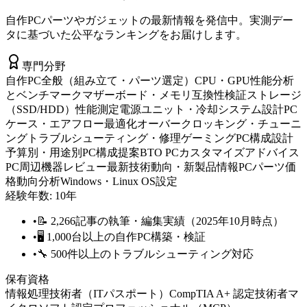
自作PCパーツやガジェットの最新情報を発信中。実測デー
タに基づいた公平なランキングをお届けします。
専門分野
自作PC全般（組み立て・パーツ選定）
CPU・GPU性能分析
とベンチマーク
マザーボード・メモリ互換性検証
ストレージ
（SSD/HDD）性能測定
電源ユニット・冷却システム設計
PC
ケース・エアフロー最適化
オーバークロッキング・チューニ
ング
トラブルシューティング・修理
ゲーミングPC構成設計
予算別・用途別PC構成提案
BTO PCカスタマイズアドバイス
PC周辺機器レビュー
最新技術動向・新製品情報
PCパーツ価
格動向分析
Windows・Linux OS設定
経験年数:
10
年
•
📝 2,266記事の執筆・編集実績（2025年10月時点）
•
🖥️ 1,000台以上の自作PC構築・検証
•
🔧 500件以上のトラブルシューティング対応
保有資格
情報処理技術者（ITパスポート）
CompTIA A+ 認定技術者
マ