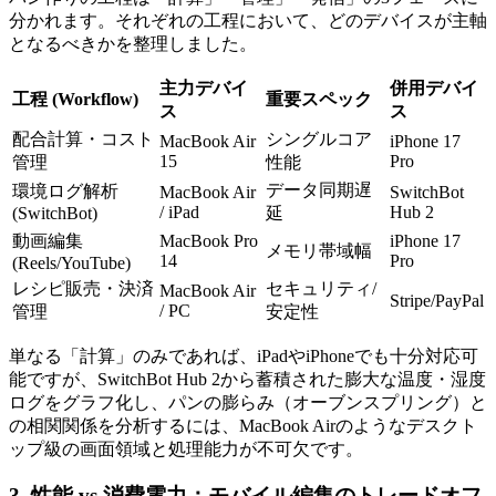
分かれます。それぞれの工程において、どのデバイスが主軸
となるべきかを整理しました。
主力デバイ
併用デバイ
工程 (Workflow)
重要スペック
ス
ス
配合計算・コスト
シングルコア
MacBook Air
iPhone 17
15
Pro
管理
性能
データ同期遅
環境ログ解析
MacBook Air
SwitchBot
/ iPad
Hub 2
(SwitchBot)
延
動画編集
MacBook Pro
iPhone 17
メモリ帯域幅
14
Pro
(Reels/YouTube)
レシピ販売・決済
セキュリティ/
MacBook Air
Stripe/PayPal
/ PC
管理
安定性
単なる「計算」のみであれば、iPadやiPhoneでも十分対応可
能ですが、SwitchBot Hub 2から蓄積された膨大な温度・湿度
ログをグラフ化し、パンの膨らみ（オーブンスプリング）と
の相関関係を分析するには、MacBook Airのようなデスクト
ップ級の画面領域と処理能力が不可欠です。
3. 性能 vs 消費電力：モバイル編集のトレードオフ