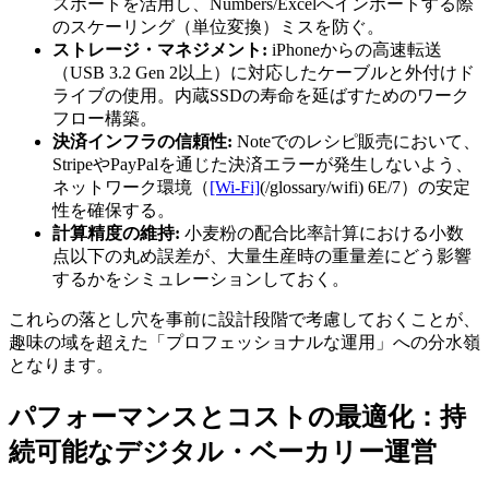
スポートを活用し、Numbers/Excelへインポートする際
のスケーリング（単位変換）ミスを防ぐ。
ストレージ・マネジメント:
iPhoneからの高速転送
（USB 3.2 Gen 2以上）に対応したケーブルと外付けド
ライブの使用。内蔵SSDの寿命を延ばすためのワーク
フロー構築。
決済インフラの信頼性:
Noteでのレシピ販売において、
StripeやPayPalを通じた決済エラーが発生しないよう、
ネットワーク環境（
[Wi-Fi]
(/glossary/wifi) 6E/7）の安定
性を確保する。
計算精度の維持:
小麦粉の配合比率計算における小数
点以下の丸め誤差が、大量生産時の重量差にどう影響
するかをシミュレーションしておく。
これらの落とし穴を事前に設計段階で考慮しておくことが、
趣味の域を超えた「プロフェッショナルな運用」への分水嶺
となります。
パフォーマンスとコストの最適化：持
続可能なデジタル・ベーカリー運営