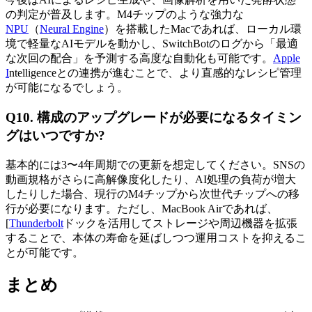
の判定が普及します。M4チップのような強力な
NPU
（
Neural Engine
）を搭載したMacであれば、ローカル環
境で軽量なAIモデルを動かし、SwitchBotのログから「最適
な次回の配合」を予測する高度な自動化も可能です。
Apple
I
ntelligenceとの連携が進むことで、より直感的なレシピ管理
が可能になるでしょう。
Q10. 構成のアップグレードが必要になるタイミン
グはいつですか?
基本的には3〜4年周期での更新を想定してください。SNSの
動画規格がさらに高解像度化したり、AI処理の負荷が増大
したりした場合、現行のM4チップから次世代チップへの移
行が必要になります。ただし、MacBook Airであれば、
[
Thunderbolt
ドックを活用してストレージや周辺機器を拡張
することで、本体の寿命を延ばしつつ運用コストを抑えるこ
とが可能です。
まとめ