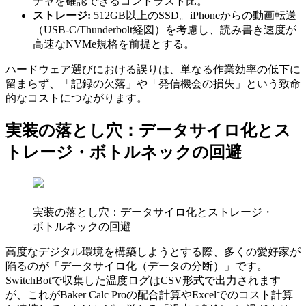
チャを確認できるコントラスト比。
ストレージ:
512GB以上のSSD。iPhoneからの動画転送
（USB-C/Thunderbolt経図）を考慮し、読み書き速度が
高速なNVMe規格を前提とする。
ハードウェア選びにおける誤りは、単なる作業効率の低下に
留まらず、「記録の欠落」や「発信機会の損失」という致命
的なコストにつながります。
実装の落とし穴：データサイロ化とス
トレージ・ボトルネックの回避
実装の落とし穴：データサイロ化とストレージ・
ボトルネックの回避
高度なデジタル環境を構築しようとする際、多くの愛好家が
陥るのが「データサイロ化（データの分断）」です。
SwitchBotで収集した温度ログはCSV形式で出力されます
が、これがBaker Calc Proの配合計算やExcelでのコスト計算