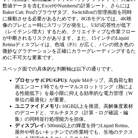
数値データを含むExcelやNumbersの計算シート、さらには
Baker Calc Proのブラウザタブ、SwitchBotの管理画面を同時
に稼動させる必要があるためです。8GBモデルでは、4K映
像のプレビュー時にスワップが発生し、UIの応答性が低下
（レイテンシ増大）するため、クリエイティブな作業フロー
が中断されるリスクがあります。また、15インチのLiquid
Retinaディスプレイは、色域（P3）が広く、パンの焼き色の
微妙なグラデーションを正確にカラーグレーディングするた
めに不可欠な要素です。
スペック面での具体的な判断軸は以下の通りです。
プロセッサ (CPU/GPU):
Apple M4チップ。高負荷な動
画エンコード時でもサーマルスロットリング（熱によ
る性能低下）を最小限に抑える効率的な電力管理（W
単位の最適化）が重要。
ユニファイドメモリ:
16GB以上を推奨。高解像度素材
のデコードと、マルチタスク（計算・ログ確認・編
集）の同時並行処理能力を担保。
ディスプレイ:
500nits以上の輝度を持つLiquid Retina。
屋外や明るいキッチンでの作業時でも、生地のテクス