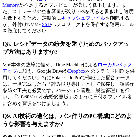
Memory
が不足するとプレビューが著しく低下します。ま
た、ストレージの空き容量が残り10%を切ると書き出し速度
も低下するため、定期的に
キャッシュファイル
を削除する
か、外付けNVMe
SSD
へプロジェクトを保存する運用ルール
を徹底してください。
Q8. レシピデータの紛失を防ぐためのバックアッ
プ方法はありますか?
Mac本体の故障に備え、Time Machineによる
ローカルバック
アップ
に加え、Google Driveや
Dropbox
へのクラウド同期を併
用してください。特にBaker Calc Proで作成した配合データ
は、一度完成したら「読み取り専用」として保存し、誤操作
を防ぐ工夫も必要です。バージョン管理（履歴管理）を行
い、「20260510_小麦粉変更版」のように日付をファイル名
に含める習慣をつけましょう。
Q9. AI技術の進化は、パン作りのPC構成にどのよ
うな影響を与えますか?
今後はAIによるレシピ生成や、画像解析を用いた発酵状態