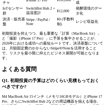
iPhone 17 Pro
チャ
成
IoTセンサー
SwitchBot Hub 2 +
発酵環境のデー
¥12,000
温湿度計
群
タ化
決済・販売基
¥0 (手数料
Stripe / PayPal /
レシピ収益化
Note
盤
制)
初期投資を抑えつつ、最も重要な「計算（MacBook Air）」
と「撮影（iPhone 17 Pro）」に予算を集中させることが、
2026年における成功への最短ルートです。決済基盤について
は、月額固定費のかからないStripeやNoteを活用すること
で、リスクを最小限に抑えたビジネス展開が可能となりま
す。
よくある質問
Q1. 初期投資の予算はどのくらい見積もっておく
べきですか?
M4 MacBook Air 15インチ（メモリ16GBモデル）とiPhone 17
Pro、さらにSwitchBot Hub 2などの周辺機器を揃える場合、