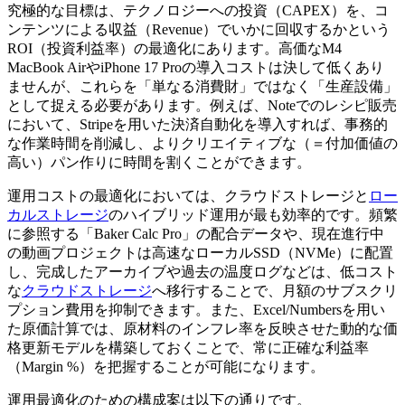
究極的な目標は、テクノロジーへの投資（CAPEX）を、コ
ンテンツによる収益（Revenue）でいかに回収するかという
ROI（投資利益率）の最適化にあります。高価なM4
MacBook AirやiPhone 17 Proの導入コストは決して低くあり
ませんが、これらを「単なる消費財」ではなく「生産設備」
として捉える必要があります。例えば、Noteでのレシピ販売
において、Stripeを用いた決済自動化を導入すれば、事務的
な作業時間を削減し、よりクリエイティブな（＝付加価値の
高い）パン作りに時間を割くことができます。
運用コストの最適化においては、クラウドストレージと
ロー
カルストレージ
のハイブリッド運用が最も効率的です。頻繁
に参照する「Baker Calc Pro」の配合データや、現在進行中
の動画プロジェクトは高速なローカルSSD（NVMe）に配置
し、完成したアーカイブや過去の温度ログなどは、低コスト
な
クラウドストレージ
へ移行することで、月額のサブスクリ
プション費用を抑制できます。また、Excel/Numbersを用い
た原価計算では、原材料のインフレ率を反映させた動的な価
格更新モデルを構築しておくことで、常に正確な利益率
（Margin %）を把握することが可能になります。
運用最適化のための構成案は以下の通りです。