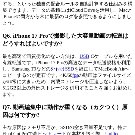
する」といった独自の配合ルールを自動計算する仕組みを構
築できます。データの蓄積にはiCloud Driveを活用し、Macと
iPhoneの両方から常に最新のログを参照できるようにしまし
ょう。
Q6. iPhone 17 Proで撮影した大容量動画の転送は
どうすればよいですか?
最も高速で画質劣化のない方法は、
USB
-Cケーブルを用いた
有線転送です。iPhone 17 Proの高速なデータ転送規格を利用
し、Samsung T9などの
外付けSSD
を経由してMacBook Airへ
コピーするのが定石です。4K/60
fps
の動画はファイルサイズ
が非常に大きいため、内蔵ストレージを圧迫しないよう、
512GB以上の外部ストレージを併用することを強くお勧めし
ます。
Q7. 動画編集中に動作が重くなる（カクつく）原
因は何ですか?
主な原因はメモリ不足か、SSDの空き容量不足です。特に
Final Cut Proで高
ビットレート
な素材を扱う際、
Unified