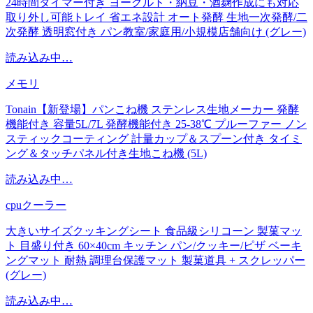
24時間タイマー付き ヨーグルト・納豆・酒麹作成にも対応
取り外し可能トレイ 省エネ設計 オート発酵 生地一次発酵/二
次発酵 透明窓付き パン教室/家庭用/小規模店舗向け (グレー)
読み込み中…
メモリ
Tonain【新登場】パンこね機 ステンレス生地メーカー 発酵
機能付き 容量5L/7L 発酵機能付き 25-38℃ プルーファー ノン
スティックコーティング 計量カップ＆スプーン付き タイミ
ング＆タッチパネル付き生地こね機 (5L)
読み込み中…
cpuクーラー
大きいサイズクッキングシート 食品級シリコーン 製菓マッ
ト 目盛り付き 60×40cm キッチン パン/クッキー/ピザ ベーキ
ングマット 耐熱 調理台保護マット 製菓道具 + スクレッパー
(グレー)
読み込み中…