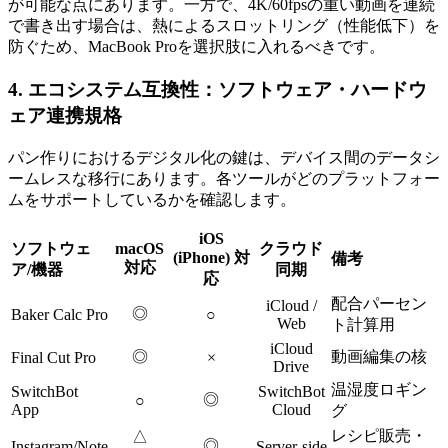
が可能な点にあります。一方で、4K/60fpsの重い動画を連続
で書き出す場合は、熱によるスロットリング（性能低下）を
防ぐため、MacBook Proを選択肢に入れるべきです。
4. エコシステム互換性：ソフトウェア・ハードウ
ェア連携規格
パン作りにおけるデジタル化の鍵は、デバイス間のデータシ
ームレスな移行にあります。各ツールがどのプラットフォー
ムをサポートしているかを確認します。
iOS
ソフトウェ
macOS
クラウド
(iPhone) 対
備考
対応
ア/機器
同期
応
配合パーセン
iCloud /
◎
Baker Calc Pro
○
Web
ト計算用
iCloud
◎
動画編集の核
Final Cut Pro
×
Drive
温湿度ロギン
SwitchBot
SwitchBot
◎
○
App
Cloud
グ
レシピ販売・
△
◎
Instagram/Note
Server-side