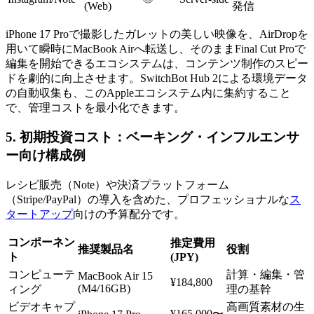
(Web)
発信
iPhone 17 Proで撮影したガレットの美しい映像を、AirDropを
用いて瞬時にMacBook Airへ転送し、そのままFinal Cut Proで
編集を開始できるエコシステムは、コンテンツ制作のスピー
ドを劇的に向上させます。SwitchBot Hub 2による環境データ
の自動収集も、このAppleエコシステム内に集約すること
で、管理コストを最小化できます。
5. 初期投資コスト：ベーキング・インフルエンサ
ー向け構成例
レシピ販売（Note）や決済プラットフォーム
（Stripe/PayPal）の導入を含めた、プロフェッショナルな
ス
タートアップ
向けの予算配分です。
コンポーネン
推定費用
推奨製品名
役割
ト
(JPY)
コンピューテ
計算・編集・管
MacBook Air 15
¥184,800
(M4/16GB)
ィング
理の基幹
ビデオキャプ
高画質素材の生
¥165,000〜