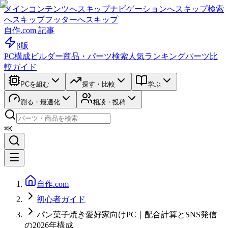
メインコンテンツへスキップ
ナビゲーションへスキップ
検索
へスキップ
フッターへスキップ
自作.com 記事
β版
PC構成ビルダー
商品・パーツ検索
人気ランキング
パーツ比
較ガイド
PCを組む
探す・比較
学ぶ
測る・最適化
相談・投稿
⌘K
自作.com
初心者ガイド
パン菓子焼き愛好家向けPC｜配合計算とSNS発信
の2026年構成