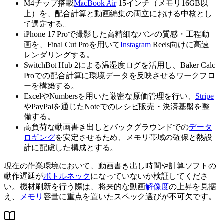
M4チップ搭載
MacBook Air
15インチ（メモリ16GB以
上）を、配合計算と動画編集の両立における中核とし
て選定する。
iPhone 17 Proで撮影した高精細なパンの質感・工程動
画を、Final Cut Proを用いて
Instagram
Reels向けに高速
レンダリングする。
SwitchBot Hub 2による温湿度ログを活用し、Baker Calc
Proでの配合計算に環境データを反映させるワークフロ
ーを構築する。
ExcelやNumbersを用いた厳密な原価管理を行い、
Stripe
やPayPalを通じたNoteでのレシピ販売・決済基盤を整
備する。
高負荷な動画書き出しとバックグラウンドでの
データ
ロギング
を安定させるため、メモリ帯域の確保と熱設
計に配慮した構成とする。
現在の作業環境において、動画書き出し時間や計算ソフトの
動作遅延が
ボトルネック
になっていないか検証してくださ
い。機材刷新を行う際は、将来的な動画
解像度
の上昇を見据
え、
メモリ
容量に重点を置いたスペック選びが不可欠です。