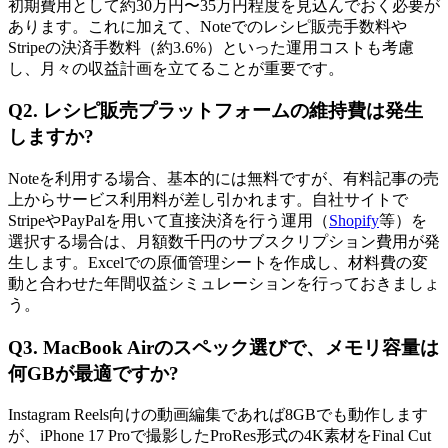
初期費用として約30万円〜35万円程度を見込んでおく必要が
あります。これに加えて、Noteでのレシピ販売手数料や
Stripeの決済手数料（約3.6%）といった運用コストも考慮
し、月々の収益計画を立てることが重要です。
Q2. レシピ販売プラットフォームの維持費は発生
しますか?
Noteを利用する場合、基本的には無料ですが、有料記事の売
上からサービス利用料が差し引かれます。自社サイトで
StripeやPayPalを用いて直接決済を行う運用（
Shopify
等）を
選択する場合は、月額数千円のサブスクリプション費用が発
生します。Excelでの原価管理シートを作成し、材料費の変
動と合わせた年間収益シミュレーションを行っておきましょ
う。
Q3. MacBook Airのスペック選びで、メモリ容量は
何GBが最適ですか?
Instagram Reels向けの動画編集であれば8GBでも動作します
が、iPhone 17 Proで撮影したProRes形式の4K素材をFinal Cut