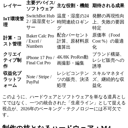
主要デバイス/
レイヤー
主な役割・機能
期待される成果
ソフトウェア
SwitchBot Hub
温度・湿度の24
発酵の再現性向
IoT環境管
2 / 温湿度セン
時間連続ロギン
上、失敗の要因
理
サー
グ
特定
配合パーセント
原価率（Food
Baker Calc Pro
計算・コ
/ Excel /
計算、原材料原
Cost %）の最適
スト管理
Numbers
価算出
化
クリエイ
ブランド構築、
4K/8K ProRes動
iPhone 17 Pro /
ティブ制
レシピ販売への
Final Cut Pro
画撮影・編集
作
誘導
収益化プ
レシピコンテン
スキルマネタイ
Note / Stripe /
ラットフ
ツの販売、決済
ズ、継続的な収
PayPal
ォーム
処理
益化
このように、ハードウェアとソフトウェアを単なる道具とし
てではなく、一つの統合された「生産ライン」として捉える
視点が、2026年のベーキング・テクノロジーには不可欠で
す。