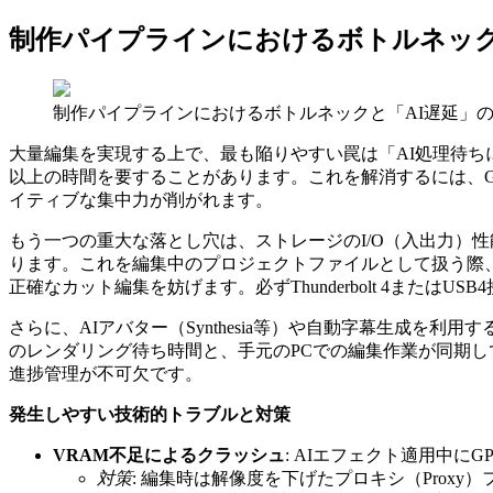
制作パイプラインにおけるボトルネック
制作パイプラインにおけるボトルネックと「AI遅延」
大量編集を実現する上で、最も陥りやすい罠は「AI処理待ちによ
以上の時間を要することがあります。これを解消するには、GP
イティブな集中力が削がれます。
もう一つの重大な落とし穴は、ストレージのI/O（入出力）性能不
ります。これを編集中のプロジェクトファイルとして扱う際、
正確なカット編集を妨げます。必ずThunderbolt 4またはUS
さらに、AIアバター（Synthesia等）や自動字幕生成
のレンダリング待ち時間と、手元のPCでの編集作業が同期し
進捗管理が不可欠です。
発生しやすい技術的トラブルと対策
VRAM不足によるクラッシュ
: AIエフェクト適用中にGP
対策
: 編集時は解像度を下げたプロキシ（Proxy）