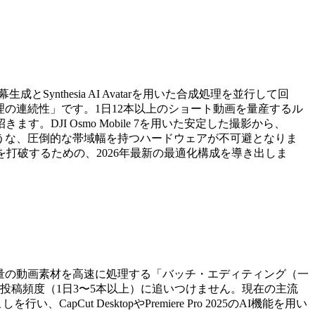
動字幕生成とSynthesia AI Avatarを用いた合成処理を並行して回
処理の連続性」です。1日12本以上のショート動画を量産するル
JI Osmo Mobile 7を用いた安定した撮影から、
ioのような、圧倒的な帯域幅を持つハードウェアが不可避となりま
打破するための、2026年最新の最適化構成を導き出しま
、大量の動画素材を高速に処理する「バッチ・エディティング（一
投稿頻度（1日3〜5本以上）に追いつけません。現在の主流
CapCut DesktopやPremiere Pro 2025のAI機能を用い