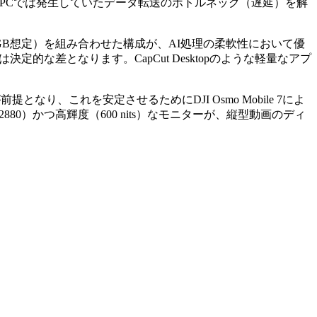
来のPCでは発生していたデータ転送のボトルネック（遅延）を解
（VRAM 32GB想定）を組み合わせた構成が、AI処理の柔軟性において優
容量は決定的な差となります。CapCut Desktopのような軽量なアプ
となり、これを安定させるためにDJI Osmo Mobile 7によ
×2880）かつ高輝度（600 nits）なモニターが、縦型動画のディ