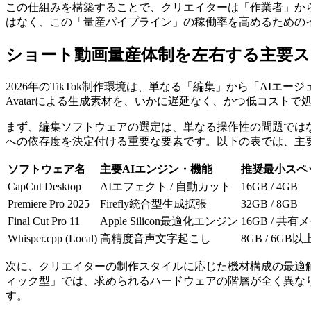
この仕組みを構築することで、クリエイターは「作業者」から
はなく、この「量産パイプライン」の稼働率を高めるための
ショート動画量産体制を左右する主要
2026年のTikTok制作環境は、単なる「編集」から「AIエージェント
Avatarによる生成素材を、いかに遅延なく、かつ低コスト
まず、編集ソフトウェアの選定は、単なる操作性の問題ではなく、利用す
への依存度を決定付ける重要な要素です。以下の表では、主
ソフトウェア名
主要AIエンジン・機能
推奨最小スペック
CapCut Desktop
AIエフェクト / 自動カット
16GB / 4GB
Premiere Pro 2025
Firefly統合型生成拡張
32GB / 8GB
Final Cut Pro 11
Apple Silicon最適化エンジン
16GB / 共有
Whisper.cpp (Local)
高精度音声文字起こし
8GB / 6GB
次に、クリエイターの制作スタイルに応じた機材構成の最適
ィック型」では、求められるハードウェアの階層が全く異なります。特
す。