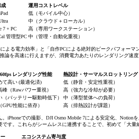
構成
運用コストレベル
iPad
低（モバイル中心）
ltra
中（クラウド＋ローカル）
e 7 + PC
高（専用ワークステーション）
t Cal 管理型PC
中（管理・自動化重視）
oによる電力効率」と「自作PCによる絶対的ピークパフォーマンス」の
の推論を高速に行えますが、消費電力あたりのレンダリング速度で
/60fps レンダリング性能
熱設計・サーマルスロットリング
めて高い (最適化済)
低（静音・安定性重視）
高峰（Rawパワー重視）
高（強力な冷却が必要）
い（バッテリー駆動時低下）
中（薄型筐体への負荷）
（GPU性能に依存）
高（排熱設計が課題）
honeでの撮影、DJI Osmo Mobile 7による安定化、N
要です。これらがシームレスに連携することで、初めて「大量
ロー
エコシステム寄与度