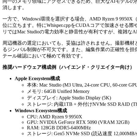
同一のメモリ領域にアクセスできるため、巨大なAIモデルの推
消します。
一方で、Windows環境を選択する場合、AMD Ryzen 9 9950
位に立ちます。特にWhisper.cppをCUDAコアで加速させる際や、
リではMac Studioの電力効率と静音性が有利ですが、複雑な
周辺機器の選定においても、妥協は許されません。撮影機材としては、iP
るジンバル制御が不可欠です。また、編集作業の正確性を担保するためには
テール確認において極めて有効です。
推奨ハードウェア構成例（ハイエンド・クリエイター向け）
Apple Ecosystem構成
本体: Mac Studio (M3 Ultra, 24-core CPU, 60-core GP
メモリ: 64GB Unified Memory
ディスプレイ: Apple Studio Display (5K)
ストレージ: 内蔵1TB + 外付けNVMe SSD RAID (Thun
Windows Ecosystem構成
CPU: AMD Ryzen 9 9950X
GPU: NVIDIA GeForce RTX 5090 (VRAM 32GB)
RAM: 128GB DDR5-6400MHz
ストレージ: Gen5 NVMe SSD (読込速度 12,000MB/