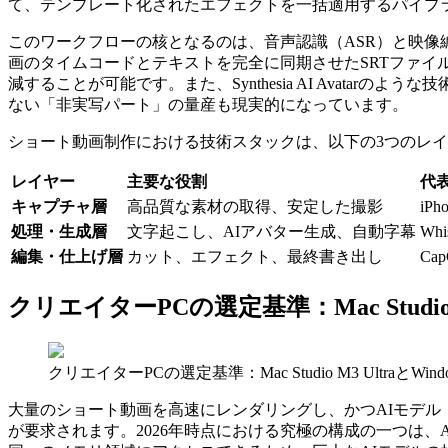
て、テンプレート化されたエフェクトを一括適用するパイプ
このワークフローの核となるのは、音声認識（ASR）と映像編集のシ
画のタイムコードとテキストを完全に同期させたSRTファイル（
減することが可能です。また、Synthesia AI Avat
ない「非実写パート」の量産も現実的になっています。
ショート動画制作における技術スタックは、以下の3つのレ
レイヤー
主要な役割
代
キャプチャ層
高品質な素材の取得、安定した撮影
iPh
処理・生成層
文字起こし、AIアバター生成、自動字幕
Whis
編集・仕上げ層
カット、エフェクト、最終書き出し
CapC
クリエイターPCの選定基準：Mac Studio
クリエイターPCの選定基準：Mac Studio M3 UltraとW
大量のショート動画を高速にレンダリングし、かつAIモデル（
が要求されます。2026年時点における究極の構成の一つは、Appl