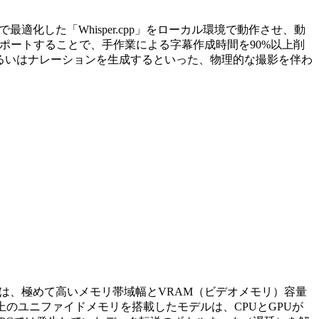
最適化した「Whisper.cpp」をローカル環境で動作させ、動
インポートすることで、手作業による字幕作成時間を90%以上削
える、あるいはナレーションを生成するといった、物理的な撮影を伴わ
には、極めて高いメモリ帯域幅とVRAM（ビデオメモリ）容量
4GB以上のユニファイドメモリを搭載したモデルは、CPUとGPUが