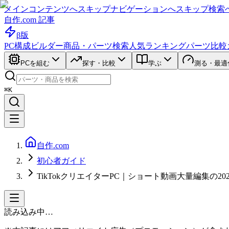
メインコンテンツへスキップ
ナビゲーションへスキップ
検索
自作.com 記事
β版
PC構成ビルダー
商品・パーツ検索
人気ランキング
パーツ比較
PCを組む
探す・比較
学ぶ
測る・最適
⌘K
自作.com
初心者ガイド
TikTokクリエイターPC｜ショート動画大量編集の20
読み込み中…