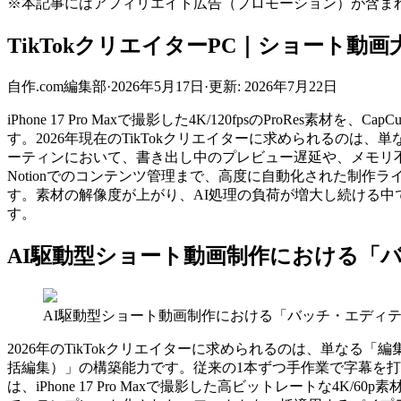
※本記事にはアフィリエイト広告（プロモーション）が含ま
TikTokクリエイターPC｜ショート動画
自作.com編集部
·
2026年5月17日
·
更新:
2026年7月22日
iPhone 17 Pro Maxで撮影した4K/120fpsのProRes素材を
す。2026年現在のTikTokクリエイターに求められるのは
ーティンにおいて、書き出し中のプレビュー遅延や、メモリ不足に
Notionでのコンテンツ管理まで、高度に自動化された制作ライ
す。素材の解像度が上がり、AI処理の負荷が増大し続ける中
す。
AI駆動型ショート動画制作における「
AI駆動型ショート動画制作における「バッチ・エディ
2026年のTikTokクリエイターに求められるのは、単な
括編集）」の構築能力です。従来の1本ずつ手作業で字幕を打
は、iPhone 17 Pro Maxで撮影した高ビットレートな4K/60p素