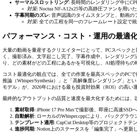
サーマルスロットリング
: 長時間のレンダリング中にC
対策
: Noctua NF-A12x25等の高静圧ファン
字幕同期のズレ
: 音声認識のタイムスタンプと、動画のフレーム
対策
: 全ての工程を同一のフレームレート設定で統
パフォーマンス・コスト・運用の最適化：
大量の動画を量産するクリエイターにとって、PCスペックと同等に重
く、撮影済み、文字起こし完了、字幕作成中、レンダリング済、投
り、どの素材がどの工程にあるかを可視化し、AI処理待ち
コスト最適化の観点では、全ての作業を最高スペックのPCで行
推論（Whisper/Synthesia）」と「高解像度レンダリング
モデル」が、2026年における最も投資対効果（ROI）の高い
最終的なアウトプットの品質と速度を最大化するためには、
素材取得
: iPhone 17 Pro Maxで撮影後、即座に高速SS
自動解析
: ローカルのWhisper.cppにより、バックグ
テンプレート適用
: CapCut Desktop等のプロ
進捗同期
: Notion上のステータスを「編集完了」へ