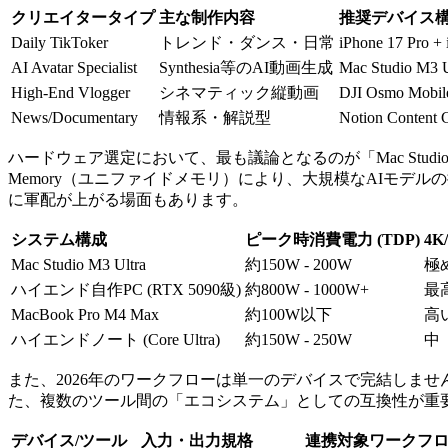
クリエイタータイプ
主な制作内容
推奨デバイス
Daily TikToker
トレンド・ダンス・日常
iPhone 17 Pro + 
AI Avatar Specialist
Synthesia等のAI動画生成
Mac Studio M3 U
High-End Vlogger
シネマティック縦動画
DJI Osmo Mobil
News/Documentary
情報系・解説型
Notion Conten
ハードウェア選定において、最も議論となるのが「Mac Studi
Memory（ユニファイドメモリ）により、大規模なAIモデル
に軍配が上がる場面もあります。
システム構成
ピーク時消費電力 (TDP)
4K
Mac Studio M3 Ultra
約150W - 200W
極
ハイエンド自作PC (RTX 5090級)
約800W - 1000W+
最
MacBook Pro M4 Max
約100W以下
高
ハイエンドノート (Core Ultra)
約150W - 250W
中
また、2026年のワークフローは単一のデバイスで完結しません。iP
た、複数のツール間の「エコシステム」としての互換性が重
デバイス/ツール
入力・出力規格
連携対象ワークフ