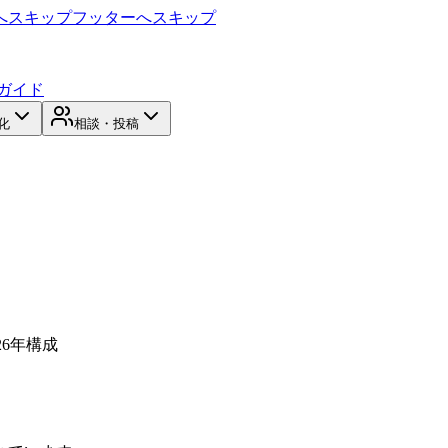
へスキップ
フッターへスキップ
ガイド
化
相談・投稿
26年構成