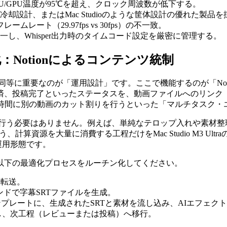
PU/GPU温度が95℃を超え、クロック周波数が低下する。
を用いた冷却設計、またはMac Studioのような筐体設計の優れた製品
レート（29.97fps vs 30fps）の不一致。
一し、Whisper出力時のタイムコード設定を厳密に管理する。
Notionによるコンテンツ統制
要なのが「運用設計」です。ここで機能するのが「Notion Co
稿完了といったステータスを、動画ファイルへのリンク（Google
の時間に別の動画のカット割りを行うといった「マルチタスク・
う必要はありません。例えば、単純なテロップ入れや素材整理は、i
」という、計算資源を大量に消費する工程だけをMac Studio M3
運用形態です。
以下の最適化プロセスをルーチン化してください。
Dへ転送。
ラウンドで字幕SRTファイルを生成。
ジェクトテンプレートに、生成されたSRTと素材を流し込み、AIエフェ
更新し、次工程（レビューまたは投稿）へ移行。