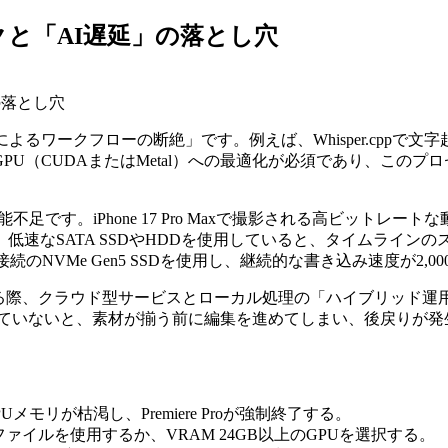
と「AI遅延」の落とし穴
の落とし穴
るワークフローの断絶」です。例えば、Whisper.cppで文
U（CUDAまたはMetal）への最適化が必須であり、この
足です。iPhone 17 Pro Maxで撮影される高ビットレ
低速なSATA SSDやHDDを使用していると、タイムライン
B4接続のNVMe Gen5 SSDを使用し、継続的な書き込み速度が2
を利用する際、クラウド型サービスとローカル処理の「ハイブリッ
ていないと、素材が揃う前に編集を進めてしまい、後戻りが発生し
Uメモリが枯渇し、Premiere Proが強制終了する。
ファイルを使用するか、VRAM 24GB以上のGPUを選択する。