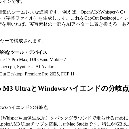
ラインです。
ームレスな連携です。例えば、OpenAIのWhisperをC++で
字幕ファイル）を生成します。これをCapCut Desktopに
arのような技術を用いれば、実写素材の一部をAIアバターに置き換
イヤーで構成されます。
表的なツール・デバイス
one 17 Pro Max, DJI Osmo Mobile 7
per.cpp, Synthesia AI Avatar
ut Desktop, Premiere Pro 2025, FCP 11
 M3 UltraとWindowsハイエンドの分岐点
indowsハイエンドの分岐点
Whisperや画像生成系）をバックグラウンドで走らせるため
eのM3 Ultraチップを搭載したMac Studioです。特に6