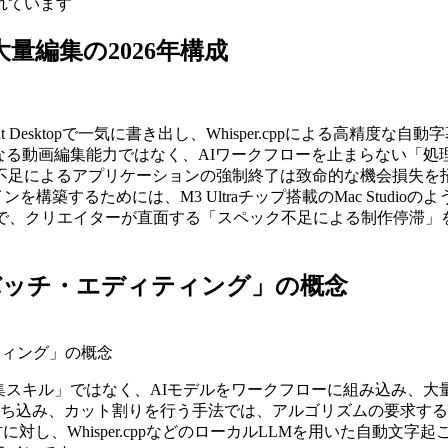
れています
大量編集の2026年構成
、CapCut Desktopで一気に書き出し、Whisper.cppによる高精度な自
、単なる動画編集能力ではなく、AIワークフローを止まらない「
よるアプリケーションの強制終了は致命的な機会損失を招きます。D
ンを構築するためには、M3 Ultraチップ搭載のMac Stud
で、クリエイターが直面する「スペック不足による制作停滞」を
バッチ・エディティング」の概念
ティング」の概念
る「編集スキル」ではなく、AIモデルをワークフローに組み込み
ち込み、カット割りを行う手法では、アルゴリズムの要求する
材に対し、Whisper.cppなどのローカルLLMを用いた自動文字起こしを行い、