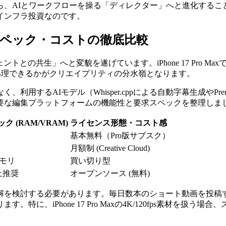
、AIとワークフローを操る「ディレクター」へと進化するこ
インフラ投資なのです。
スペック・コストの徹底比較
との共生」へと変貌を遂げています。iPhone 17 Pro Maxで撮影
で処理できるかがクリエイプリティの分水嶺となります。
るAIモデル（Whisper.cppによる自動字幕生成やPremier
要な編集プラットフォームの機能性と要求スペックを整理しま
 (RAM/VRAM)
ライセンス形態・コスト感
基本無料（Pro版サブスク）
月額制 (Creative Cloud)
メモリ
買い切り型
以上推奨
オープンソース (無料)
解を検討する必要があります。毎日数本のショート動画を投稿
に、iPhone 17 Pro Maxの4K/120fps素材を