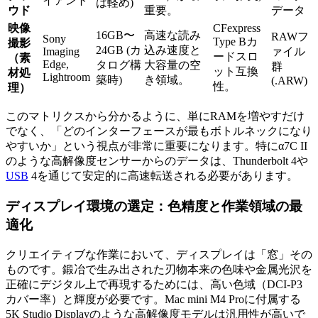
イアント
は軽め)
ウド
重要。
データ
映像
CFexpress
16GB〜
高速な読み
RAWフ
Sony
Type Bカ
撮影
24GB (カ
込み速度と
Imaging
ァイル
ードスロ
（素
Edge,
タログ構
大容量の空
群
ット互換
材処
Lightroom
築時)
き領域。
(.ARW)
性。
理）
このマトリクスから分かるように、単にRAMを増やすだけ
でなく、「どのインターフェースが最もボトルネックになり
やすいか」という視点が非常に重要になります。特にα7C II
のような高解像度センサーからのデータは、Thunderbolt 4や
USB
4を通じて安定的に高速転送される必要があります。
ディスプレイ環境の選定：色精度と作業領域の最
適化
クリエイティブな作業において、ディスプレイは「窓」その
ものです。鍛冶で生み出された刃物本来の色味や金属光沢を
正確にデジタル上で再現するためには、高い色域（DCI-P3
カバー率）と輝度が必要です。Mac mini M4 Proに付属する
5K Studio Displayのような高解像度モデルは汎用性が高いで