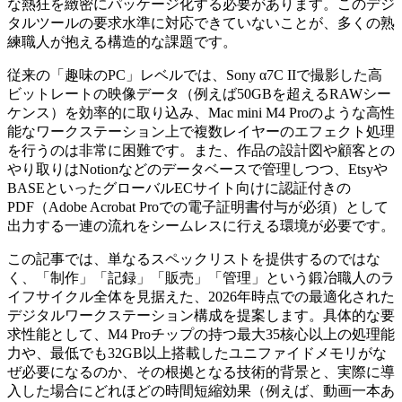
な熱狂を緻密にパッケージ化する必要があります。このデジ
タルツールの要求水準に対応できていないことが、多くの熟
練職人が抱える構造的な課題です。
従来の「趣味のPC」レベルでは、Sony α7C IIで撮影した高
ビットレートの映像データ（例えば50GBを超えるRAWシー
ケンス）を効率的に取り込み、Mac mini M4 Proのような高性
能なワークステーション上で複数レイヤーのエフェクト処理
を行うのは非常に困難です。また、作品の設計図や顧客との
やり取りはNotionなどのデータベースで管理しつつ、Etsyや
BASEといったグローバルECサイト向けに認証付きの
PDF（Adobe Acrobat Proでの電子証明書付与が必須）として
出力する一連の流れをシームレスに行える環境が必要です。
この記事では、単なるスペックリストを提供するのではな
く、「制作」「記録」「販売」「管理」という鍛冶職人のラ
イフサイクル全体を見据えた、2026年時点での最適化された
デジタルワークステーション構成を提案します。具体的な要
求性能として、M4 Proチップの持つ最大35核心以上の処理能
力や、最低でも32GB以上搭載したユニファイドメモリがな
ぜ必要になるのか、その根拠となる技術的背景と、実際に導
入した場合にどれほどの時間短縮効果（例えば、動画一本あ