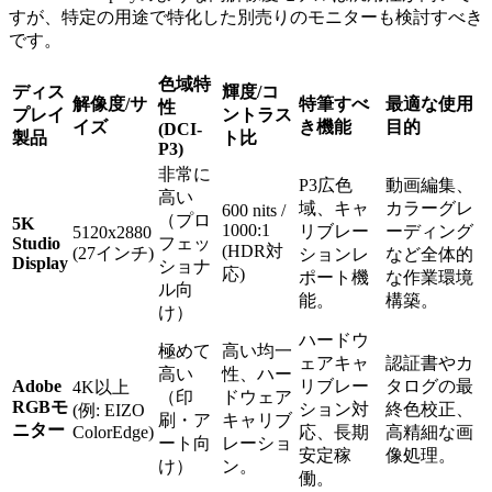
すが、特定の用途で特化した別売りのモニターも検討すべき
です。
色域特
ディス
輝度/コ
解像度/サ
特筆すべ
最適な使用
性
プレイ
ントラス
イズ
き機能
目的
(DCI-
製品
ト比
P3)
非常に
P3広色
動画編集、
高い
域、キャ
カラーグレ
600 nits /
（プロ
5K
1000:1
リブレー
ーディング
5120x2880
Studio
フェッ
(HDR対
(27インチ)
ションレ
など全体的
Display
ショナ
応)
ポート機
な作業環境
ル向
能。
構築。
け）
ハードウ
極めて
高い均一
ェアキャ
認証書やカ
高い
性、ハー
Adobe
リブレー
タログの最
4K以上
（印
ドウェア
RGBモ
ション対
終色校正、
(例: EIZO
刷・ア
キャリブ
ニター
ColorEdge)
応、長期
高精細な画
ート向
レーショ
安定稼
像処理。
け）
ン。
働。