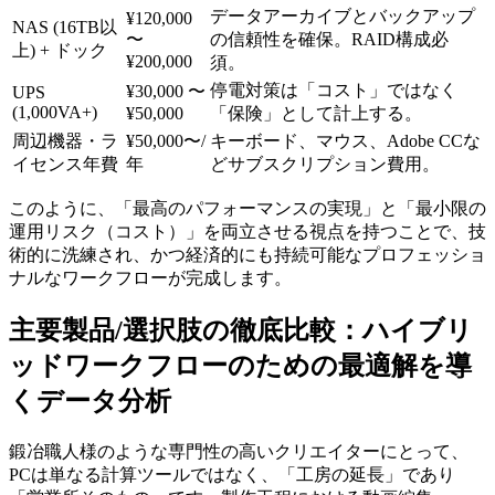
データアーカイブとバックアップ
¥120,000
NAS (16TB以
〜
の信頼性を確保。RAID構成必
上) + ドック
¥200,000
須。
停電対策は「コスト」ではなく
¥30,000 〜
UPS
(1,000VA+)
¥50,000
「保険」として計上する。
周辺機器・ラ
¥50,000〜/
キーボード、マウス、Adobe CCな
イセンス年費
年
どサブスクリプション費用。
このように、「最高のパフォーマンスの実現」と「最小限の
運用リスク（コスト）」を両立させる視点を持つことで、技
術的に洗練され、かつ経済的にも持続可能なプロフェッショ
ナルなワークフローが完成します。
主要製品/選択肢の徹底比較：ハイブリ
ッドワークフローのための最適解を導
くデータ分析
鍛冶職人様のような専門性の高いクリエイターにとって、
PCは単なる計算ツールではなく、「工房の延長」であり