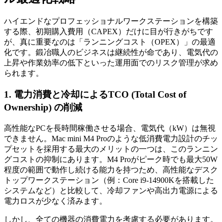
ハイエンドなプロフェッショナルワークステーションを構築
する際、初期購入費用（CAPEX）だけに目が行きがちです
が、真に重要なのは「ランニングコスト（OPEX）」の最適
化です。鍛冶職人のビジネスは継続性が命であり、電気代の
上昇や作業効率の低下といった運用面でのリスク管理が求め
られます。
1. 電力消費と冷却によるTCO (Total Cost of
Ownership) の削減
高性能なPCを長時間稼働させる場合、電気代（kW）は無視
できません。Mac mini M4 Proのような低消費電力設計のチッ
プセットを採用する最大のメリットの一つは、このランニン
グコストの抑制にあります。M4 Proがピーク時でも最大50W
程度の範囲で動作し続ける能力を持つため、高性能なデスク
トップワークステーション（例：Core i9-14900Kを搭載した
システムなど）と比較して、冷却ファンや高出力電源による
電力ロスが少なく済みます。
しかし、全ての機器の消費電力を考慮する必要があります。