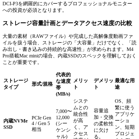
DCI-P3を網羅的にカバーするプロフェッショナルモニター
への投資が必須となります。
ストレージ容量計画とデータアクセス速度の比較
大量の素材（RAWファイル）や完成した高解像度動画ファ
イルを扱う場合、ストレージの「大容量」だけでなく、「読
み出し・書き込みの持続的な高速性」が求められます。M4
Pro搭載Mac miniの場合、内蔵SSDのスペックを理解しておく
ことが重要です。
代表的
ストレージ
メリッ
デメリッ
最適な用
な速度
形式/規格
タイプ
ト
ト
途
帯
(MB/s)
システ
OS、頻
ムとの
繁に使う
容量追
7,000〜
統合性
アプリケ
加・交換
12,000
PCIe Gen
が高
ーショ
内蔵NVMe
4 / Gen 5
(シー
の柔軟性
SSD
く、ア
ン、短期
相当
ケンシ
に欠け
クセス
プロジェ
ャル)
る。