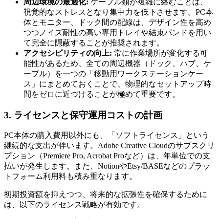
周辺環境の最適化:
ケーブル類が複雑に絡むことは、
視覚的なストレスとなり集中力を低下させます。PC本
体とモニター、ドック間の配線は、デザイン性を高め
つつノイズ耐性の高い専用トレイや結束バンドを用い
て完全に隠蔽することが推奨されます。
アクセシビリティの向上:
常に作業場所が変化する可
能性があるため、全ての周辺機器（ドック、ハブ、ケ
ーブル）を一つの「移動用ワークステーションケー
ス」にまとめておくことで、物理的なセットアップ時
間をゼロに近づけることが極めて重要です。
3. ライセンスと保守運用コストの計画
PC本体の購入費用以外にも、「ソフトライセンス」という
継続的な支出が伴います。Adobe Creative Cloudのサブスクリ
プション（Premiere Pro, Acrobat Proなど）は、年単位での支
払いが発生します。また、NotionやEtsy/BASEなどのプラッ
トフォーム利用料も積み重なります。
初期投資額を抑えつつ、将来的な拡張性を確保するために
は、以下のライセンス戦略が有効です。