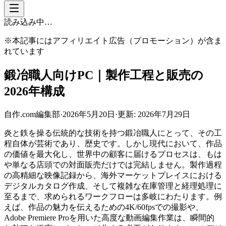
読み込み中…
※本記事にはアフィリエイト広告（プロモーション）が含ま
れています
鍛冶職人向けPC｜製作工程と販売の
2026年構成
自作.com編集部
·
2026年5月20日
·
更新:
2026年7月29日
炎と鉄を操る伝統的な技術を持つ鍛冶職人にとって、その工
程自体が芸術であり、歴史です。しかし現代において、作品
の価値を最大化し、世界中の顧客に届けるプロセスは、もは
や単なる店頭での対面販売だけでは完結しません。製作過程
の高精細な映像記録から、海外マーケットプレイスにおける
デジタルカタログ作成、そして複雑な在庫管理と経理処理に
至るまで、求められるワークフローは多岐にわたります。例
えば、作品の魅力を伝えるための4K/60fpsでの撮影や、
Adobe Premiere Proを用いた高度な動画編集作業は、瞬間的