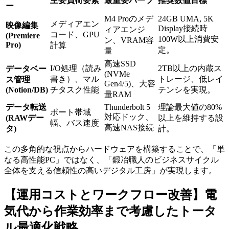
主要負荷要素
最重要パーツ
推奨数値目標
ー
M4 Proのメデ
24GB UMA, 5K
メディアエン
映像編集
Display接続時
ィアエンジ
コード、GPU
(Premiere
100W以上消費安
ン、VRAM容
Pro)
計算
定。
量
高速SSD
I/O処理（読み
2TB以上の内蔵ス
データベー
(NVMe
書き）、マル
トレージ、低レイ
ス管理
Gen4/5)、大容
(Notion/DB)
チタスク性能
テンシを実現。
量RAM
データ転送
Thunderbolt 5
理論最大値の80%
ポート帯域
対応ドック、
(RAWデー
以上を維持する設
幅、バス速度
高速NAS接続
タ)
計。
この多角的な視点からハードウェアを構築することで、「単
なる高性能PC」ではなく、「鍛冶職人のビジネスサイクル
全体を支える信頼性の高いデジタル工房」が実現します。
【運用コストとワークフロー改善】電
気代から作業効率まで考慮したトータ
ル最適化戦略