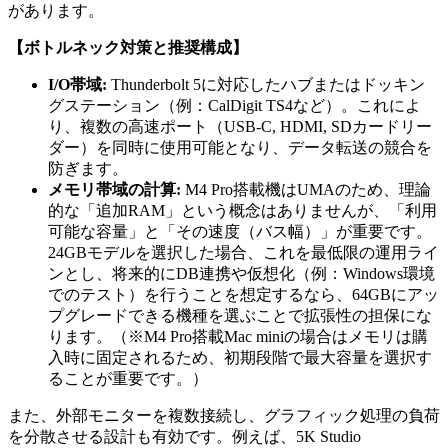
があります。
【ボトルネック対策と推奨構成】
I/O帯域:
Thunderbolt 5に対応したハブまたはドッキン
グステーション（例：CalDigit TS4など）。これによ
り、複数の高速ポート（USB-C, HDMI, SDカードリー
ダー）を同時に使用可能となり、データ転送の競合を
防ぎます。
メモリ帯域の計算:
M4 Pro搭載機はUMAのため、理論
的な「追加RAM」という概念はありませんが、「利用
可能な容量」と「その速度（バス幅）」が重要です。
24GBモデルを選択した場合、これを最低限の運用ライ
ンとし、将来的にDB連携や仮想化（例：Windows環境
でのテスト）を行うことを想定するなら、64GBにアッ
プグレードできる機種を選ぶことで拡張性の担保にな
ります。（※M4 Pro搭載Mac miniの場合はメモリは購
入時に固定されるため、初期段階で最大容量を選択す
ることが重要です。）
また、外部モニターを複数接続し、グラフィック処理の負荷
を分散させる設計も有効です。例えば、5K Studio