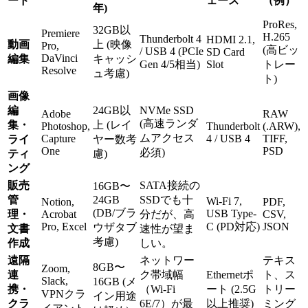
ード
ェース
（例）
年)
ProRes,
32GB以
Premiere
H.265
Thunderbolt 4
HDMI 2.1,
動画
上 (映像
Pro,
(高ビッ
/ USB 4 (PCIe
SD Card
DaVinci
編集
キャッシ
Gen 4/5相当)
Slot
トレー
Resolve
ュ考慮)
ト)
画像
編
24GB以
NVMe SSD
Adobe
RAW
(高速ランダ
集・
上 (レイ
Photoshop,
Thunderbolt
(.ARW),
ムアクセス
Capture
4 / USB 4
TIFF,
ライ
ヤー数考
One
PSD
必須)
ティ
慮)
ング
販売
SATA接続の
16GB〜
管
24GB
SSDでも十
Wi-Fi 7,
Notion,
PDF,
(DB/ブラ
USB Type-
理・
Acrobat
分だが、高
CSV,
Pro, Excel
C (PD対応)
JSON
ウザタブ
文書
速性が望ま
考慮)
作成
しい。
遠隔
ネットワー
テキス
8GB〜
Zoom,
連
ク帯域幅
Ethernetポ
ト、ス
Slack,
16GB (メ
携・
（Wi-Fi
ート (2.5G
トリー
VPNクラ
イン用途
クラ
6E/7）が最
以上推奨)
ミング