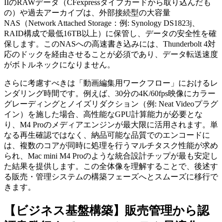
IIのRAWデータ（CFexpressタイプカードから取り込んだも
の）や過去アーカイブは、外部接続型の大容量
NAS（Network Attached Storage：例: Synology DS1823j、
RAID構成で最低16TB以上）に保管し、データの安全性を確
保します。このNASへの高速書き込みには、Thunderbolt 4対
応のドックを経由させることが必須であり、データ転送速度
がボトルネックになりません。
さらに考慮すべきは「動画編集用ワークフロー」におけるレ
ンダリング時間です。例えば、30分の4K/60fps映像にカラー
グレーディングとノイズリダクション（例: Neat Videoプラグ
イン）を施した場合、高性能なGPU計算能力が必要とな
り、M4 Proのメディアエンジンが最大限に活用されます。単
なる再生確認ではなく、納品可能な品質でのエンコードに
は、複数のコアが同時に処理を行うマルチタスク性能が求め
られ、Mac mini M4 Proのような統合設計チップが最も安定し
た結果を提供します。この全体像を理解することで、後述す
る販売・管理システムの構築フェーズへとスムーズに移行で
きます。
【ビジネス基盤構築】販売管理から認