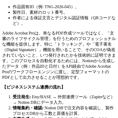
作品固有ID（例: TNG-2026-045）。
製作日、素材のロット番号。
作者による保証文言とデジタル認証情報（QRコードな
ど）。
Adobe Acrobat Proは、単なるPDF作成ツールではなく、「文
書のライフサイクル管理」を行うためのプロフェッショナル
な機能を提供します。特に「トラッキング」や「電子署名
（Digital Signature）」機能を用いることで、そのCOAが偽造
されていないこと、いつ発行されたかを技術的に証明できま
す。このプロセスを自動化するためには、Notionから生成し
たデータ（例：作品IDと日付）をAPI経由でAdobe Acrobat
Proのワークフローエンジンに渡し、定型フォーマットの
PDFとして出力させることが理想的です。
【ビジネスシステム連携の流れ】
受注発生:
Etsy/BASE → 外部連携ツール（Zapierなど）
→ Notion DBにデータ入力。
情報集約・確認:
Notion DBで注文内容を確認し、製作
プロセスDBから工数と原価を計算。