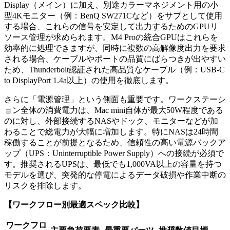
Display（メイン）に加え、別途カラーマネジメント用の小
型4Kモニター（例：BenQ SW271Cなど）をサブとして使用
する場合、これらの信号を安定して出力するためのGPUリ
ソース管理が求められます。M4 Proの統合GPUはこれらを
効率的に処理できますが、同時に複数の高解像度出力を要求
される場合、ケーブルやポートの品質にばらつきが出やすい
ため、Thunderbolt認証された高品質なケーブル（例：USB-C
to DisplayPort 1.4a以上）の使用を徹底します。
さらに「電源管理」という側面も重要です。ワークステーシ
ョン全体の消費電力は、Mac mini自体が最大50W程度である
のに対し、外部接続するNASやドック、モニターなどが加
わることで総電力が大幅に増加します。特にNASは24時間
稼働することが前提となるため、信頼性の高い電源バックア
ップ（UPS：Uninterruptible Power Supply）への接続が必須で
す。推奨されるUPSは、最低でも1,000VA以上の容量を持つ
モデルを選び、突発的な停電によるデータ破損や作業中断の
リスクを排除します。
【ワークフロー別最適スペック比較】
ワークフロ