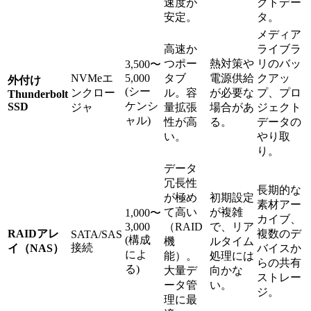
速度が
クトデー
安定。
タ。
メディア
高速か
ライブラ
つポー
熱対策や
リのバッ
3,500〜
NVMeエ
5,000
タブ
電源供給
クアッ
外付け
(シー
ンクロー
ル。容
が必要な
プ、プロ
Thunderbolt
ケンシ
SSD
ジャ
量拡張
場合があ
ジェクト
ャル)
性が高
る。
データの
い。
やり取
り。
データ
冗長性
長期的な
が極め
初期設定
素材アー
て高い
が複雑
1,000〜
カイブ、
3,000
（RAID
で、リア
RAIDアレ
複数のデ
SATA/SAS
(構成
機
ルタイム
接続
イ（NAS）
バイスか
によ
能）。
処理には
らの共有
る)
大量デ
向かな
ストレー
ータ管
い。
ジ。
理に最