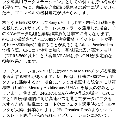
ック編集用ワークステーション」としての側面を持つ構成が
必要です。特に、商品紹介動画は視聴者の感情に訴えかける
ため、プロレベルの機材選定が求められます。
核となる撮影機材としてSony α7C II（ボディ内手ぶれ補正を
搭載したフルサイズミラーレスカメラ）を選定した場合、そ
のRAWデータ処理と編集作業負荷は非常に高くなります。
α7C IIで撮影された4K/60fpsの映像素材（ビットレートが平
均100〜200Mbpsに達することがある）をAdobe Premiere Pro
で扱う際、CPUコア性能に加え、帯域幅の広い高速メモリ
（DDR5-5600以上）と大容量VRAMを持つGPUが決定的な
役割を果たします。
ワークステーションの中核にはMac mini M4 Proチップ搭載機
を選定する根拠があります。M4 Proは、従来のx86アーキテ
クチャに匹敵するか、場合によっては凌駕する統合メモリ帯
域幅（Unified Memory Architecture: UMA）を最大の強みとし
ています。例えば、24GBのUMAを持つ構成の場合、CPUコ
アとGPUが物理的に同じ高速バスを通じてデータにアクセ
スするため、映像エンコードやエフェクト適用時のボトルネ
ックが大幅に解消されます。特にPremiere Proのようなマル
チスレッド処理が求められるアプリケーションにおいて、