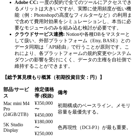
Adobe CC:
一度の契約で全てのツールにアクセスでき
るメリットは大きいですが、実際に使用頻度が低い機
能（例：Photoshopの高度なフィルターなど）の利用ま
で含めて費用対効果をシミュレーションし、本当に必
要なモジュールのみを組み込む検討が必要です。
クラウドサービス連携:
Notionや各種DBをマスターと
して扱い、外部プラットフォーム（Etsy, BASE）との
データ同期は「API経由」で行うことが原則です。こ
れにより、各プラットフォームの規約変更やシステム
ダウンの影響を受けにくく、データの主権を自社側で
維持することができます。
【総予算見積もり概算（初期投資目安：円）】
部品/サービ
推定価格
備考
ス
帯 (税抜)
¥350,000
Mac mini M4
初期構成のベースライン。メモリ
Pro
〜
容量を最優先する。
(24GB/2TB)
¥450,000
¥180,000
5K Studio
〜
色再現性（DCI-P3）が最も重要。
Display
¥250,000