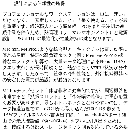
設計による信頼性の確保
プロフェッショナルなワークステーションは、単に「速い」
だけでなく、「安定していること」「長く使えること」が最
も重要です。鍛冶職人という職業柄、PCもまた長時間の連
続作業を伴うため、熱管理（サーマルマネジメント）と電源
設計（PSU/PD）の最適化が性能維持の鍵となります。
Mac mini M4 Proのような統合型アーキテクチャは電力効率に
優れる反面、特定の高負荷タスク（例：Premiere Proでの複
雑なエフェクト計算や、大量データ処理によるNotion DBの
クエリ実行）が長時間続くと、熱がこもりやすい状況が発生
しえます。したがって、筐体の冷却性能と、外部接続機器へ
の安定した電力供給設計が必須となります。
M4 Proチップセット自体は非常に効率的ですが、周辺機器を
考慮すると「拡張スロット」と「帯域幅の確保」に重点を置
く必要があります。最もボトルネックとなりやすいのは、デ
ータ転送速度です。α7C IIから取り込んだ100GBを超える
RAWファイルをNASへ書き出す際、Thunderbolt 4/5ポート経
由での最大理論値（例: 40Gbps）をフルに引き出すために
は、接続する外部ストレージやドック側も対応している必要