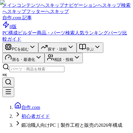
メインコンテンツへスキップ
ナビゲーションへスキップ
検索
へスキップ
フッターへスキップ
自作.com 記事
β版
PC構成ビルダー
商品・パーツ検索
人気ランキング
パーツ比
較ガイド
PCを組む
探す・比較
学ぶ
測る・最適化
相談・投稿
⌘K
自作.com
初心者ガイド
鍛冶職人向けPC｜製作工程と販売の2026年構成