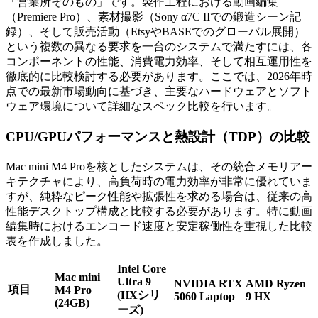
「営業所そのもの」です。製作工程における動画編集
（Premiere Pro）、素材撮影（Sony α7C IIでの鍛造シーン記
録）、そして販売活動（EtsyやBASEでのグローバル展開）
という複数の異なる要求を一台のシステムで満たすには、各
コンポーネントの性能、消費電力効率、そして相互運用性を
徹底的に比較検討する必要があります。ここでは、2026年時
点での最新市場動向に基づき、主要なハードウェアとソフト
ウェア環境について詳細なスペック比較を行います。
CPU/GPUパフォーマンスと熱設計（TDP）の比較
Mac mini M4 Proを核としたシステムは、その統合メモリアー
キテクチャにより、高負荷時の電力効率が非常に優れていま
すが、純粋なピーク性能や拡張性を求める場合は、従来の高
性能デスクトップ構成と比較する必要があります。特に動画
編集時におけるエンコード速度と安定稼働性を重視した比較
表を作成しました。
Intel Core
Mac mini
Ultra 9
NVIDIA RTX
AMD Ryzen
項目
M4 Pro
(HXシリ
5060 Laptop
9 HX
(24GB)
ーズ)