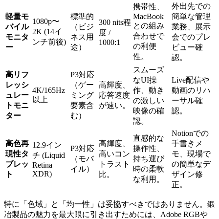
外出先での
携帯性、
軽量モ
標準的
MacBook
簡単な管理
1080p〜
300 nits程
との組み
バイル
（ビジ
業務、展示
2K (14イ
度 /
合わせで
モニタ
ネス用
会でのプレ
ンチ前後)
1000:1
の利便
ー
途）
ビュー確
性。
認。
スムーズ
高リフ
P3対応
なUI操
Live配信や
レッシ
（ゲー
高輝度、
4K/165Hz
作、動き
動画のリハ
ュレー
ミング
応答速度
以上
の激しい
ーサル確
トモニ
要素含
が速い。
映像の確
認。
ター
む）
認。
Notionでの
直感的な
高色再
高輝度、
手書きメ
12.9イン
P3対応
操作性、
現性タ
高いコン
モ、現場で
チ (Liquid
（モバ
持ち運び
ブレッ
トラスト
の簡単なデ
Retina
イル）
時の柔軟
XDR)
ト
比。
ザイン修
な利用。
正。
特に「色域」と「均一性」は妥協すべきではありません。鍛
冶製品の魅力を最大限に引き出すためには、Adobe RGBや