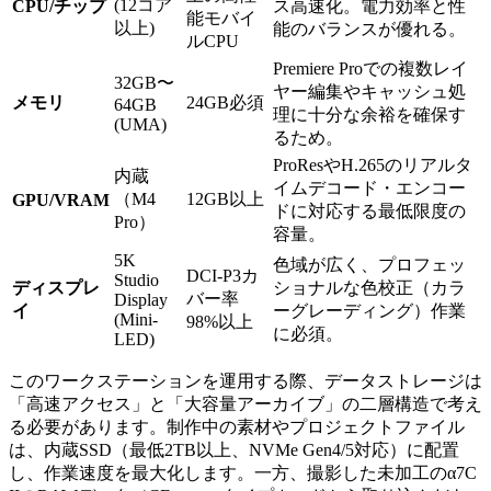
(12コア
CPU/チップ
ス高速化。電力効率と性
能モバイ
以上)
能のバランスが優れる。
ルCPU
Premiere Proでの複数レイ
32GB〜
ヤー編集やキャッシュ処
メモリ
24GB必須
64GB
理に十分な余裕を確保す
(UMA)
るため。
ProResやH.265のリアルタ
内蔵
イムデコード・エンコー
（M4
12GB以上
GPU/VRAM
ドに対応する最低限度の
Pro）
容量。
5K
色域が広く、プロフェッ
DCI-P3カ
Studio
ディスプレ
ショナルな色校正（カラ
バー率
Display
イ
ーグレーディング）作業
(Mini-
98%以上
に必須。
LED)
このワークステーションを運用する際、データストレージは
「高速アクセス」と「大容量アーカイブ」の二層構造で考え
る必要があります。制作中の素材やプロジェクトファイル
は、内蔵SSD（最低2TB以上、NVMe Gen4/5対応）に配置
し、作業速度を最大化します。一方、撮影した未加工のα7C