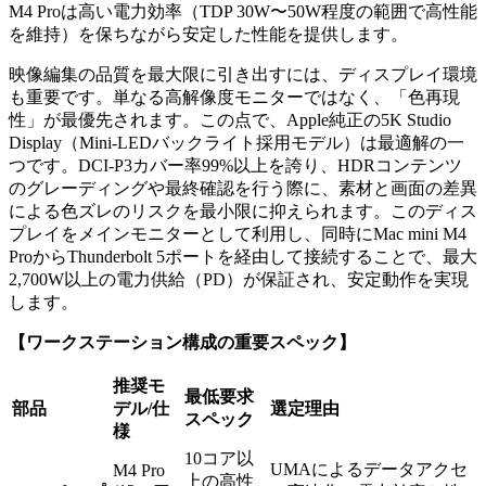
M4 Proは高い電力効率（TDP 30W〜50W程度の範囲で高性能
を維持）を保ちながら安定した性能を提供します。
映像編集の品質を最大限に引き出すには、ディスプレイ環境
も重要です。単なる高解像度モニターではなく、「色再現
性」が最優先されます。この点で、Apple純正の5K Studio
Display（Mini-LEDバックライト採用モデル）は最適解の一
つです。DCI-P3カバー率99%以上を誇り、HDRコンテンツ
のグレーディングや最終確認を行う際に、素材と画面の差異
による色ズレのリスクを最小限に抑えられます。このディス
プレイをメインモニターとして利用し、同時にMac mini M4
ProからThunderbolt 5ポートを経由して接続することで、最大
2,700W以上の電力供給（PD）が保証され、安定動作を実現
します。
【ワークステーション構成の重要スペック】
推奨モ
最低要求
部品
デル/仕
選定理由
スペック
様
10コア以
UMAによるデータアクセ
M4 Pro
上の高性