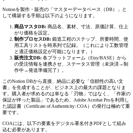
Notionを製作・販売の「マスターデータベース（DB）」と
して構築する手順は以下のようになります。
商品マスタDB:
商品名、素材、寸法、原価計算、仕上
がり価格を設定。
制作プロセスDB:
鍛造工程のステップ、所要時間、使
用工具リストを時系列で記録。（これにより工数管理
と適正価格設定が可能になります。）
販売注文DB:
各プラットフォーム（Etsy/BASE）から
の受注情報を連携させ、ステータス管理（未決済→制
作中→発送準備完了）。
このNotion DBから直接、納品に必要な「信頼性の高い文
書」を生成することが、ビジネス上の最大の課題となりま
す。購入者が求めるのは単なる「刃物」ではなく、「作家の
保証が伴った製品」であるため、Adobe Acrobat Proを利用し
た認証書（Certificate of Authenticity: COA）の発行は極めて重
要です。
COAには、以下の要素をデジタル署名付きPDFとして組み
込む必要があります。