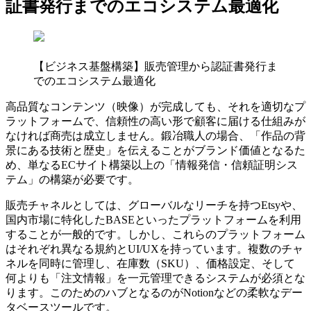
証書発行までのエコシステム最適化
【ビジネス基盤構築】販売管理から認証書発行ま
でのエコシステム最適化
高品質なコンテンツ（映像）が完成しても、それを適切なプ
ラットフォームで、信頼性の高い形で顧客に届ける仕組みが
なければ商売は成立しません。鍛冶職人の場合、「作品の背
景にある技術と歴史」を伝えることがブランド価値となるた
め、単なるECサイト構築以上の「情報発信・信頼証明シス
テム」の構築が必要です。
販売チャネルとしては、グローバルなリーチを持つEtsyや、
国内市場に特化したBASEといったプラットフォームを利用
することが一般的です。しかし、これらのプラットフォーム
はそれぞれ異なる規約とUI/UXを持っています。複数のチャ
ネルを同時に管理し、在庫数（SKU）、価格設定、そして
何よりも「注文情報」を一元管理できるシステムが必須とな
ります。このためのハブとなるのがNotionなどの柔軟なデー
タベースツールです。