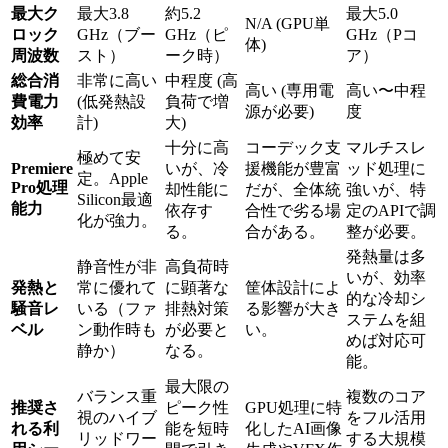
最大ク
最大3.8
約5.2
最大5.0
N/A (GPU単
ロック
GHz（ブー
GHz（ピ
GHz（Pコ
体)
周波数
スト）
ーク時）
ア）
総合消
非常に高い
中程度 (高
高い (専用電
高い〜中程
費電力
(低発熱設
負荷で増
源が必要)
度
効率
計)
大)
十分に高
コーデック支
マルチスレ
極めて安
Premiere
いが、冷
援機能が豊富
ッド処理に
定。Apple
Pro処理
却性能に
だが、全体統
強いが、特
Silicon最適
能力
依存す
合性で劣る場
定のAPIで調
化が強力。
る。
合がある。
整が必要。
発熱量は多
静音性が非
高負荷時
いが、効率
発熱と
常に優れて
に顕著な
筐体設計によ
的な冷却シ
騒音レ
いる（ファ
排熱対策
る影響が大き
ステムを組
ベル
ン動作時も
が必要と
い。
めば対応可
静か）
なる。
能。
最大限の
バランス重
複数のコア
推奨さ
ピーク性
GPU処理に特
視のハイブ
をフル活用
れる利
能を短時
化したAI画像
リッドワー
する大規模