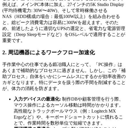
例えば、メインPC本体に加え、27インチの5K Studio Display
(平均待機電力: 30W〜40W)、そして常時稼働させる
NAS（HDD構成の場合：最低100W以上）を組み合わせる
と、総ピーク消費電力は容易に300Wを超えます。そのた
め、前述したように適切なUPSの選定と、省電力な電源管理
設定（Deep Sleepモードなど）をOSレベルで適用することが
重要です。
2. 周辺機器によるワークフロー加速化
手作業中心の仕事である鍛冶職人にとって、「PC操作」は
あくまで補助的なプロセスに過ぎません。しかし、この「補
助プロセス」自体をいかにシームレスにするかが効率改善の
カギとなります。特にデータを扱う際の手間を削減すること
が、体力の消耗を防ぎます。
入力デバイスの最適化:
制作DBや顧客管理を行う際、
マウス操作によるカーソル移動は時間がかかります。
高性能なトラックボールマウス（例：Logitech MX
Ergoなど）や、キーボードショートカットに慣れるこ
とで、作業時間を数秒単位で短縮できます。