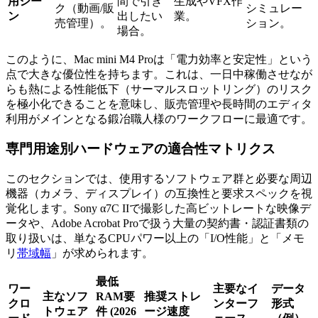
用シー
間で引き
生成やVFX作
ク（動画/販
シミュレー
ン
出したい
業。
売管理）。
ション。
場合。
このように、Mac mini M4 Proは「電力効率と安定性」という
点で大きな優位性を持ちます。これは、一日中稼働させなが
らも熱による性能低下（サーマルスロットリング）のリスク
を極小化できることを意味し、販売管理や長時間のエディタ
利用がメインとなる鍛冶職人様のワークフローに最適です。
専門用途別ハードウェアの適合性マトリクス
このセクションでは、使用するソフトウェア群と必要な周辺
機器（カメラ、ディスプレイ）の互換性と要求スペックを視
覚化します。Sony α7C IIで撮影した高ビットレートな映像デ
ータや、Adobe Acrobat Proで扱う大量の契約書・認証書類の
取り扱いは、単なるCPUパワー以上の「I/O性能」と「メモ
リ
帯域幅
」が求められます。
最低
ワー
主要なイ
データ
主なソフ
RAM要
推奨ストレ
クロ
ンターフ
形式
トウェア
件 (2026
ージ速度