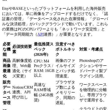
EtsyやBASEといったプラットフォームを利用した海外販売
においては、単に画像をアップロードするだけでなく、「認
証書の管理」「データベース化された在庫情報」「グローバ
ルな決済処理」がバックグラウンドで動いています。これら
の業務はPCのCPUパワーよりも「ネットワーク安定性」と
「データ同期能力（
API
連携）」が重要となります。
必要
最低推奨ス
注意すべき
必須技術要
な機
ペック
ボトルネッ
対策・考慮点
素
能
(2026年)
ク
商品
高解像度処
画像のファ
Photoshopのア
CPU: M4
画像
理、Web最
Proクラス /
イルサイズ
クションやサー
RAM: 16GB
最適
適化（サイ
とバッチ処
ドパーティ製プ
以上
化
ズ変更）
理速度。
ラグイン活用。
販売
ブラウザタ
高速な
ワークスペース
デー
Notion/CRM
ブ数による
RAM帯域
を物理的に分離
連携、API
タベ
メモリリー
幅 (24GB推
し、専用ブラウ
呼び出し
ース
ク、同期の
奨)
ザで運用する。
管理
遅延。
クラウド上の安