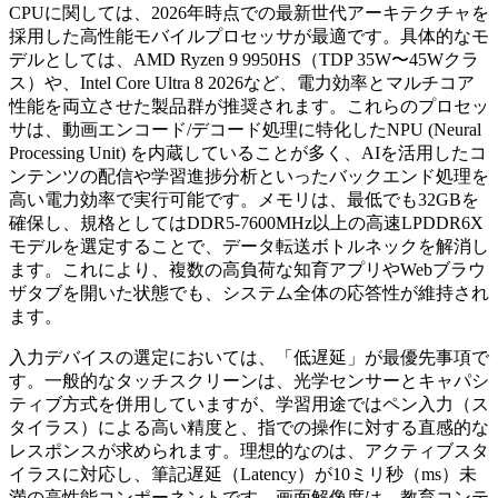
CPUに関しては、2026年時点での最新世代アーキテクチャを
採用した高性能モバイルプロセッサが最適です。具体的なモ
デルとしては、AMD Ryzen 9 9950HS（TDP 35W〜45Wクラ
ス）や、Intel Core Ultra 8 2026など、電力効率とマルチコア
性能を両立させた製品群が推奨されます。これらのプロセッ
サは、動画エンコード/デコード処理に特化したNPU (Neural
Processing Unit) を内蔵していることが多く、AIを活用したコ
ンテンツの配信や学習進捗分析といったバックエンド処理を
高い電力効率で実行可能です。メモリは、最低でも32GBを
確保し、規格としてはDDR5-7600MHz以上の高速LPDDR6X
モデルを選定することで、データ転送ボトルネックを解消し
ます。これにより、複数の高負荷な知育アプリやWebブラウ
ザタブを開いた状態でも、システム全体の応答性が維持され
ます。
入力デバイスの選定においては、「低遅延」が最優先事項で
す。一般的なタッチスクリーンは、光学センサーとキャパシ
ティブ方式を併用していますが、学習用途ではペン入力（ス
タイラス）による高い精度と、指での操作に対する直感的な
レスポンスが求められます。理想的なのは、アクティブスタ
イラスに対応し、筆記遅延（Latency）が10ミリ秒（ms）未
満の高性能コンポーネントです。画面解像度は、教育コンテ