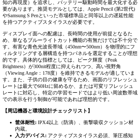
知の再現度）を追求し、バッテリー駆動時間を最大化する必
要があります。推奨モデルとしては、Apple Pencil (第2世代)
やSamsung S Penといった市場標準品と同等以上の遅延性能
を持つアクティブスタイラスが必要です。
ディスプレイ面への配慮は、長時間の使用が前提となるた
め、単なるブルーライトカット機能の有無だけでは不十分で
す。有害な青色光波長帯域（450nm〜500nm）を物理的にフ
ィルタリングする層構造を持つパネルを選定することが理想
的です。具体的な指標としては、ピーク輝度（Peak
Brightness）が300nit程度に抑えられつつ、高い視野角
（Viewing Angle：178度）を維持できるモデルが適していま
す。また、子供の目の健康を守るため、画面のリフレッシュ
レートは最大で60Hzに留めるか、または可変リフレッシュ
レートに対応し、特定の学習モードではより低い周波数帯域
での表示を行う制御が可能であれば理想的です。
【周辺機器と環境設計チェックリスト】
筐体耐性:
IPX4以上（防滴）、衝撃吸収クッション材
内蔵。
入力デバイス:
アクティブスタイラス必須、筆圧感知