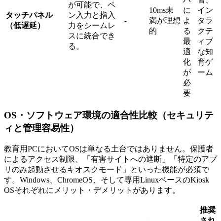
が可能で、ペ
10ms未
に
イン
タッチパネル
ン入力と指入
-
満が理想
よ
タラ
（低遅延）
力をシームレ
的
る
クテ
スに統合でき
最
ィブ
る。
適
な知
化
育ゲ
が
ーム
必
要
OS・ソフトウェア環境の適合性比較（セキュリテ
ィと管理容易性）
教育用PCにおいてOSは単なる土台ではありません。保護者
によるアクセス制限、「有害サイトへの遮断」「特定のアプ
リのみ起動させるキオスクモード」といった機能が必須で
す。Windows、ChromeOS、そして専用LinuxベースのKiosk
OSそれぞれにメリット・デメリットがあります。
推奨
され