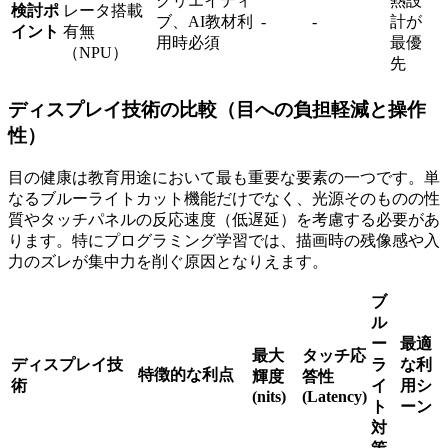
クリエイティ
熱設
検討ポ
レータ搭載
ブ、AI教材利
-
-
計が
イント
有無
用時必須
最優
（NPU）
先
ディスプレイ技術の比較（目への負担軽減と操作
性）
目の健康は教育用途において最も重要な要素の一つです。単
なるブルーライトカット機能だけでなく、光源そのものの性
質やタッチパネルの反応速度（低遅延）を考慮する必要があ
ります。特にプログラミング学習では、描画時の残像感や入
力のズレが集中力を削ぐ原因となりえます。
ブ
ル
ー
最適
最大
タッチ応
ディスプレイ技
ラ
な利
特徴的な利点
輝度
答性
術
イ
用シ
(nits)
(Latency)
ト
ーン
対