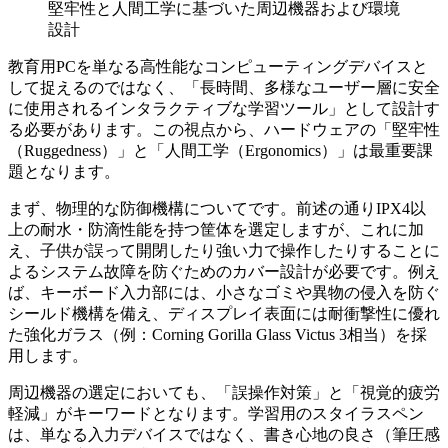
堅牢性と人間工学に基づいた周辺機器および環境
設計
教育用PCを単なる高性能なコンピューティングデバイスと
して捉えるのではなく、「長時間、多様なユーザー層に安全
に使用されるインタラクティブな学習ツール」として設計す
る必要があります。この視点から、ハードウェアの「堅牢性
（Ruggedness）」と「人間工学（Ergonomics）」は最重要課
題となります。
まず、物理的な防御機構についてです。前述の通りIPX4以
上の耐水・防滴性能を持つ筐体を選定しますが、これに加
え、子供が誤って開閉したり強い力で操作したりすることに
よるシステム故障を防ぐためのカバー設計が必要です。例え
ば、キーボード入力部には、小さなゴミや異物の侵入を防ぐ
シールド機構を備え、ディスプレイ表面には耐衝撃性に優れ
た強化ガラス（例：Corning Gorilla Glass Victus 3相当）を採
用します。
周辺機器の選定においても、「誤操作対策」と「視覚的疲労
軽減」がキーワードとなります。学習用のスタイラスペン
は、単なる入力デバイスではなく、書き心地の良さ（筆圧感