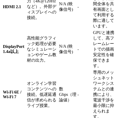
力（4K@120Hz
N/A (映
間全体を共
など）。外部デ
HDMI 2.1
-
像信号)
有画面とし
ィスプレイへの
て利用する
接続。
際に適して
います。
GPUと連携
高性能グラフィ
して、高フ
ック処理が必要
レームレー
N/A (映
DisplayPort
なシミュレーシ
-
トでの描画
1.4a以上
像信号)
ョンやゲーム教
安定性を確
材の出力。
保できま
す。
専用のメッ
シュネット
オンライン学習
ワークシス
コンテンツへの
数
テムとの連
Wi-Fi 6E /
接続。低遅延通
Gbps（理
-
携により、
Wi-Fi 7
信が求められる
論値）
電波干渉を
ライブ授業。
最小限に抑
えられま
す。