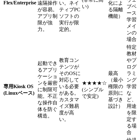
Flex/Enterprise
遠隔操作
い。ネイ
化によ
い)
ブベ
が容易。
ティブPC
る隔離
ース
アプリ制
ソフトの
機能）
学習
限が強
実行が限
メイ
力。
定的。
ンの
場合
特定
教材
教育コン
やプ
起動でき
テンツが
ログ
るアプリ
そのOSに
最高
ラミ
ケーショ
対応して
（最小
ング
ンを厳密
★★★★☆
専用Kiosk OS
いる必要
権限の
学習
に制限可
(シンプル
(Linuxベース)
がある。
原則に
な
能。不正
で安定)
カスタマ
基づき
ど、
な操作自
イズ難易
設計）
用途
体を防ぐ
度が高
を限
構造。
い。
定す
る場
合