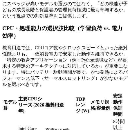
にスペックが高いモデルを選ぶのではなく、「どの機能が子
どもの成長段階と保護者の管理負荷軽減に最も寄与するか」
という視点での判断基準をご提供します。
CPU・処理能力の選択肢比較（学習負荷 vs. 電力
効率）
教育用途では、CPUコア数やクロックスピードといった絶対
性能よりも、「低消費電力で安定した動作を維持できるか」
「特定の教育アプリケーション（例：Python環境など）が要
求する特定のアーキテクチャに対応しているか」が重要にな
ります。特にバッテリー駆動時間が長く、かつ発熱によるパ
フォーマンス低下（サーマルスロットリング）が少ないモデ
ルを選ぶべきです。
安定
主要CPUシ
TDP
モデル
メモリ規
動作
レン
リーズ (2026
推奨用途
群
格/容量例
保証
ジ (W)
年)
時間
8時間
以上
Intel Core