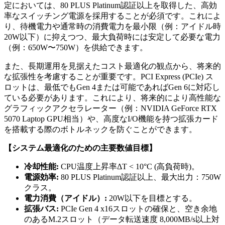
定においては、80 PLUS Platinum認証以上を取得した、高効
率なスイッチング電源を採用することが必須です。これによ
り、待機電力や通常時の消費電力を最小限（例：アイドル時
20W以下）に抑えつつ、最大負荷時には安定して必要な電力
（例：650W〜750W）を供給できます。
また、長期運用を見据えたコスト最適化の観点から、将来的
な拡張性を考慮することが重要です。PCI Express (PCIe) ス
ロットは、最低でもGen 4または可能であればGen 6に対応し
ている必要があります。これにより、将来的により高性能な
グラフィックアクセラレーター（例：NVIDIA GeForce RTX
5070 Laptop GPU相当）や、高度なI/O機能を持つ拡張カード
を搭載する際のボトルネックを防ぐことができます。
【システム最適化のための主要数値目標】
冷却性能:
CPU温度上昇率ΔT < 10°C (高負荷時)。
電源効率:
80 PLUS Platinum認証以上、最大出力：750W
クラス。
電力消費（アイドル）:
20W以下を目標とする。
拡張バス:
PCIe Gen 4 x16スロットの確保と、空き余地
のあるM.2スロット（データ転送速度 8,000MB/s以上対