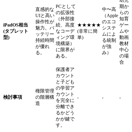
幼児
PCとして
期か
直感的な
中〜高
の拡張性
らの
UIと高い
（Apple
（外部接
知育
操作性が
のエコ
iPadOS相当
続、高度
★★★★★
ゲー
魅力。バ
システ
(タブレット
なコーデ
(非常に簡
ムや
ッテリー
ムによ
型)
ィング環
単)
動画
持続時間
る統制
境構築）
教材
が優れ
が強
に限界が
中心
る。
み）
ある。
の場
合
保護者ア
カウント
と子ども
の学習ア
権限管理
カウント
検討事項
の階層構
-
-
-
を完全に
造
分離でき
るかどう
かが鍵で
す。