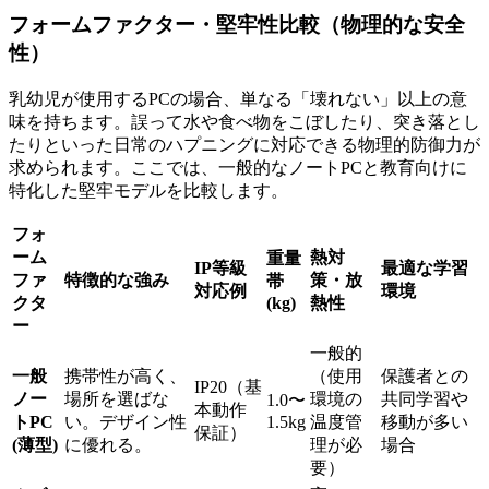
フォームファクター・堅牢性比較（物理的な安全
性）
乳幼児が使用するPCの場合、単なる「壊れない」以上の意
味を持ちます。誤って水や食べ物をこぼしたり、突き落とし
たりといった日常のハプニングに対応できる物理的防御力が
求められます。ここでは、一般的なノートPCと教育向けに
特化した堅牢モデルを比較します。
フォ
ーム
熱対
重量
IP等級
最適な学習
ファ
特徴的な強み
策・放
帯
対応例
環境
クタ
(kg)
熱性
ー
一般的
一般
携帯性が高く、
（使用
保護者との
IP20（基
ノー
場所を選ばな
環境の
共同学習や
1.0〜
本動作
トPC
い。デザイン性
1.5kg
温度管
移動が多い
保証）
(薄型)
に優れる。
理が必
場合
要）