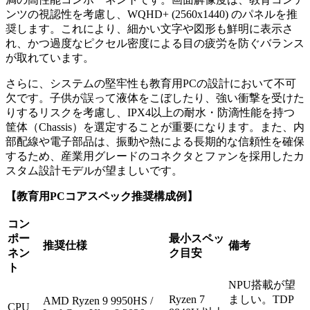
ンツの視認性を考慮し、WQHD+ (2560x1440) のパネルを推
奨します。これにより、細かい文字や図形も鮮明に表示さ
れ、かつ過度なピクセル密度による目の疲労を防ぐバランス
が取れています。
さらに、システムの堅牢性も教育用PCの設計において不可
欠です。子供が誤って液体をこぼしたり、強い衝撃を受けた
りするリスクを考慮し、IPX4以上の耐水・防滴性能を持つ
筐体（Chassis）を選定することが重要になります。また、内
部配線や電子部品は、振動や熱による長期的な信頼性を確保
するため、産業用グレードのコネクタとファンを採用したカ
スタム設計モデルが望ましいです。
【教育用PCコアスペック推奨構成例】
コン
ポー
最小スペッ
推奨仕様
備考
ネン
ク目安
ト
NPU搭載が望
Ryzen 7
ましい。TDP
AMD Ryzen 9 9950HS /
CPU