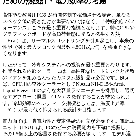
ための熱設計・電力効率の考慮
高性能な教育用PCを24時間体制で稼働させる場合、単なる
スペック値の高さだけが重要なのではなく、「持続的なパフ
ォーマンス」こそが最も重要な指標となります。特にCPUや
グラフィックボードが高負荷状態に陥ると発生する熱
（Heat）は、サーマルスロットリングを引き起こし、本来の
性能（例：最大クロック周波数 4.8GHzなど）を発揮できな
くなります。
したがって、冷却システムへの投資が最も重要となります。
推奨される内部クーラーには、高性能なヒートシンクと複数
のファンを組み合わせたカスタム設計品が必要です。例え
ば、CPU用の空冷クーラーとしてNoctua NH-D15やArctic
Liquid Freezer IIIのような大容量ラジエーターを採用し、適切
なエアフロー（風量：CFM）を確保することが求められま
す。冷却効率のベンチマーク指標としては、温度上昇率
（ΔT）が最も低く抑えられる設計を目指します。
電力面では、省電力性と安定供給の両立が必要です。電源ユ
ニット（PSU）は、PCのピーク消費電力を正確に把握し、
その1.5倍以上の容量を確保する必要があります。モデル選