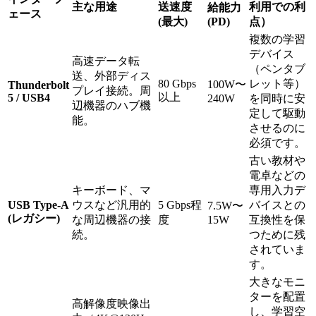
主な用途
送速度
利用での利
給能力
ェース
(最大)
(PD)
点）
複数の学習
デバイス
高速データ転
（ペンタブ
送、外部ディス
80 Gbps
レット等）
100W〜
Thunderbolt
プレイ接続。周
以上
5 / USB4
240W
を同時に安
辺機器のハブ機
定して駆動
能。
させるのに
必須です。
古い教材や
電卓などの
キーボード、マ
専用入力デ
USB Type-A
ウスなど汎用的
5 Gbps程
バイスとの
7.5W〜
(レガシー)
な周辺機器の接
度
15W
互換性を保
続。
つために残
されていま
す。
大きなモニ
ターを配置
高解像度映像出
し、学習空