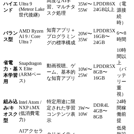
高度なAI学
ハイエ
Ultra 9
LPDDR6X
（電
35W〜
習、マルチタ
(Meteor Lake
24GB以上
ンド
55W
源接
スク処理
世代後継)
続
時）
知育アプリ＋
LPDDR5X
AMD Ryzen
バラン
6〜8
20W〜
AI 9 / Core
プログラミン
16GB〜
ス型
時間
35W
Ultra 7
24GB
グの標準構成
10時
間以
省電
上
Snapdragon
動画視聴、ゲ
LPDDR5X
X Elite
力・基
（バ
10W〜
ーム、基本的
8GB〜
(ARMベー
本学習
25W
ッテ
16GB
な知育アプリ
ス)
用
リー
重
視）
組み込
特定用途に限
24時
Intel Atom /
DDR4L
NXP i.MX
み/キ
定された学習
間稼
3W〜
4GB〜
(低消費電
オスク
コンテンツ表
10W
働前
8GB
力)
型
示
提
低発
AIアクセラ