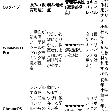
管理容易性
セキュ
強み（教
弱み/懸念
る利
OSタイプ
(保護者視
リティ
育用途）
点
用シ
点)
レベル
ナリ
オ
小学
互換性が
校高
設定が複
高（最
最も高
学
雑になり
新のセ
い。学習
年、
がち。保
★★★☆☆
キュリ
ツールや
多様
Windows 11
護者によ
(高機能だ
ティパ
Pro
プログラ
な教
る細かな
が複雑)
ッチ適
ミング環
材を
制限設定
用で対
境が豊
利用
が必要。
応）
富。
する
場合
初学
年～
シンプル
動作が
小学
で直感
Webブラ
校中
的。管理
ウザに依
高（サ
学
コンソー
存する部
ンドボ
★★★★★
年、
ルからの
分が多
ックス
ChromeOS
(非常に高
ウェ