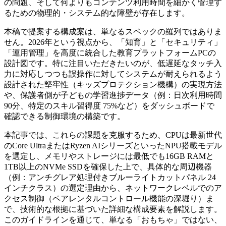
の問題、そして何よりもコンテンツ利用時間を細かく管理す
るための物理的・システム的な障壁が存在します。
本稿で提案する構成案は、単なるスペックの羅列ではありま
せん。2026年という視点から、「知育」と「セキュリティ」
「運用管理」を高度に統合した教育プラットフォームPCの
設計図です。特に注目いただきたいのが、低遅延なタッチ入
力に対応しつつも誤操作に対してシステムが耐えられるよう
設計された堅牢性（キッズプロテクション機構）の実現方法
や、保護者側が子どもの学習進捗データ（例：日次利用時間
90分、特定のスキル習得度 75%など）をダッシュボードで
確認できる制御環境の構築です。
本記事では、これらの課題を克服するため、CPUは最新世代
のCore UltraまたはRyzen AIシリーズといったNPU搭載モデル
を選定し、メモリやストレージには最低でも16GB RAMと
1TB以上のNVMe SSDを確保した上で、具体的な周辺機器
（例：アンチグレア処理付きブルーライトカットパネル 24
インチクラス）の選定理由から、ネットワークレベルでのア
クセス制御（ペアレンタルコントロール機能の深堀り）ま
で、技術的な根拠に基づいた詳細な構成要素を解説します。
このガイドラインを通じて、単なる「おもちゃ」ではない、