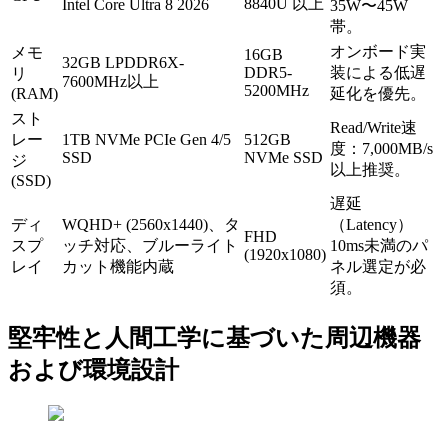
8840U 以上
Intel Core Ultra 8 2026
35W〜45W
帯。
オンボード実
メモ
16GB
32GB LPDDR6X-
DDR5-
装による低遅
リ
7600MHz以上
5200MHz
(RAM)
延化を優先。
スト
Read/Write速
レー
1TB NVMe PCIe Gen 4/5
512GB
度：7,000MB/s
SSD
NVMe SSD
ジ
以上推奨。
(SSD)
遅延
ディ
WQHD+ (2560x1440)、タ
（Latency）
FHD
スプ
ッチ対応、ブルーライト
10ms未満のパ
(1920x1080)
レイ
カット機能内蔵
ネル選定が必
須。
堅牢性と人間工学に基づいた周辺機器
および環境設計