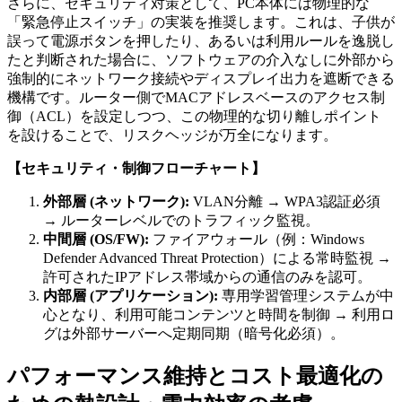
さらに、セキュリティ対策として、PC本体には物理的な
「緊急停止スイッチ」の実装を推奨します。これは、子供が
誤って電源ボタンを押したり、あるいは利用ルールを逸脱し
たと判断された場合に、ソフトウェアの介入なしに外部から
強制的にネットワーク接続やディスプレイ出力を遮断できる
機構です。ルーター側でMACアドレスベースのアクセス制
御（ACL）を設定しつつ、この物理的な切り離しポイント
を設けることで、リスクヘッジが万全になります。
【セキュリティ・制御フローチャート】
外部層 (ネットワーク):
VLAN分離 → WPA3認証必須
→ ルーターレベルでのトラフィック監視。
中間層 (OS/FW):
ファイアウォール（例：Windows
Defender Advanced Threat Protection）による常時監視 →
許可されたIPアドレス帯域からの通信のみを認可。
内部層 (アプリケーション):
専用学習管理システムが中
心となり、利用可能コンテンツと時間を制御 → 利用ロ
グは外部サーバーへ定期同期（暗号化必須）。
パフォーマンス維持とコスト最適化の