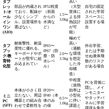
高い
タブ
部品が内蔵され
IP52程度
（大型
自宅の固定
レッ
ており、配線が
（前面
筐体に
された学習
ト/オ
1.5〜
少なくシンプ
からの
よる排
スペースに
ール
3.0kg
ル。設置場所を
水滴な
熱設計
設置する場
イン
選ばない。
ど）
が可
合
ワン
(AIO)
能）
極めて
耐衝撃性、耐温
高い
タフ
IP65〜
外出学習、
度性に優れる。
（過酷
ブッ
IP67（防
または予期
キーボードやポ
な環境
2.0〜
ク/教
塵・防
せぬ液体飛
ートが堅牢に組
3.5kg
を想定
育特
水レベ
散のリスク
み込まれてい
した冷
化型
ル）
がある場合
る。
却構
造）
中程度
PCを背後に
（放熱
隠し、メイ
本体が小さく目
IP20〜
効率は
ンモニター
立たない。周辺
IP40（本
小型化
ミニ
やタッチパ
0.5〜
機器との組み合
体のみ
に伴い
PC
ネルに学習
1.0kg
(SFF)
わせで柔軟性を
の保
課題と
環境を集中