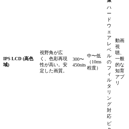
策
ハ
ー
ド
ウ
ェ
ア
動画
レ
視
ベ
視野角が広
聴、
中〜低
ル
IPS LCD (高色
く、色彩再現
一般
300〜
（10ms
の
域)
性が高い。安
的な
450nits
程度）
フ
定した画質。
知育
ィ
アプ
ル
リ
タ
リ
ン
グ
対
応
ピ