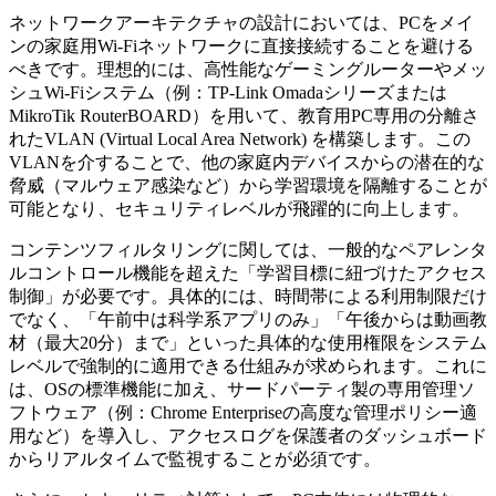
ネットワークアーキテクチャの設計においては、PCをメイ
ンの家庭用Wi-Fiネットワークに直接接続することを避ける
べきです。理想的には、高性能なゲーミングルーターやメッ
シュWi-Fiシステム（例：TP-Link Omadaシリーズまたは
MikroTik RouterBOARD）を用いて、教育用PC専用の分離さ
れたVLAN (Virtual Local Area Network) を構築します。この
VLANを介することで、他の家庭内デバイスからの潜在的な
脅威（マルウェア感染など）から学習環境を隔離することが
可能となり、セキュリティレベルが飛躍的に向上します。
コンテンツフィルタリングに関しては、一般的なペアレンタ
ルコントロール機能を超えた「学習目標に紐づけたアクセス
制御」が必要です。具体的には、時間帯による利用制限だけ
でなく、「午前中は科学系アプリのみ」「午後からは動画教
材（最大20分）まで」といった具体的な使用権限をシステム
レベルで強制的に適用できる仕組みが求められます。これに
は、OSの標準機能に加え、サードパーティ製の専用管理ソ
フトウェア（例：Chrome Enterpriseの高度な管理ポリシー適
用など）を導入し、アクセスログを保護者のダッシュボード
からリアルタイムで監視することが必須です。