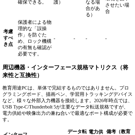
確保できる。
護）
なる場
させたい場
合があ
合
る）
保護者による物
理的な「誤操
考慮
作」を防ぐた
すべ
-
-
-
-
め、ロック機構
き点
の有無も確認が
必要です。
周辺機器・インターフェース規格マトリクス（将
来性と互換性）
教育用途PCは、単体で完結するものではありません。プロ
グラミングボード、描画ペン、学習用トラッキングデバイス
など、様々な外部入力機器を接続します。2026年時点では、
USB Type-C/Thunderbolt 5が主要なデータ転送規格ですが、
電力供給や映像出力の兼ね合いで最適なポート構成が必要で
す。
データ転
備考（教育
電力供
インターフ