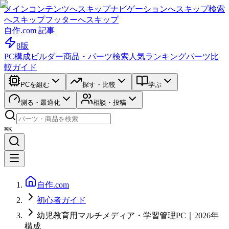
メインコンテンツへスキップ
ナビゲーションへスキップ
検索
へスキップ
フッターへスキップ
自作.com 記事
β版
PC構成ビルダー
商品・パーツ検索
人気ランキング
パーツ比
較ガイド
PCを組む
探す・比較
学ぶ
測る・最適化
相談・投稿
⌘K
自作.com
初心者ガイド
幼児教育用マルチメディア・学習管理PC｜2026年
構成