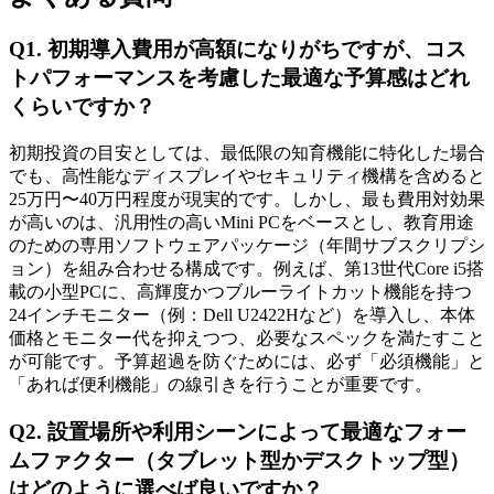
Q1. 初期導入費用が高額になりがちですが、コス
トパフォーマンスを考慮した最適な予算感はどれ
くらいですか？
初期投資の目安としては、最低限の知育機能に特化した場合
でも、高性能なディスプレイやセキュリティ機構を含めると
25万円〜40万円程度が現実的です。しかし、最も費用対効果
が高いのは、汎用性の高いMini PCをベースとし、教育用途
のための専用ソフトウェアパッケージ（年間サブスクリプシ
ョン）を組み合わせる構成です。例えば、第13世代Core i5搭
載の小型PCに、高輝度かつブルーライトカット機能を持つ
24インチモニター（例：Dell U2422Hなど）を導入し、本体
価格とモニター代を抑えつつ、必要なスペックを満たすこと
が可能です。予算超過を防ぐためには、必ず「必須機能」と
「あれば便利機能」の線引きを行うことが重要です。
Q2. 設置場所や利用シーンによって最適なフォー
ムファクター（タブレット型かデスクトップ型）
はどのように選べば良いですか？