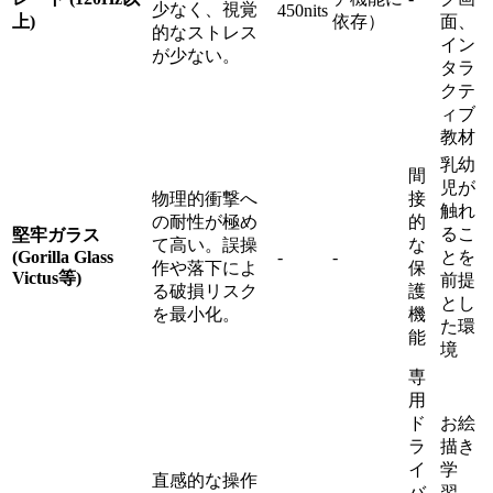
少なく、視覚
450nits
上)
依存）
面、
的なストレス
イン
が少ない。
タラ
クテ
ィブ
教材
乳幼
間
児が
物理的衝撃へ
接
触れ
の耐性が極め
的
るこ
堅牢ガラス
て高い。誤操
な
(Gorilla Glass
-
-
とを
作や落下によ
保
Victus等)
前提
る破損リスク
護
とし
を最小化。
機
た環
能
境
専
用
ド
お絵
ラ
描き
イ
学
直感的な操作
バ
習、