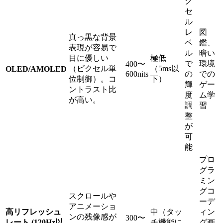
ク
セ
ル
レ
図
真っ黒な背景
ベ
鑑、
表現が容易で
ル
暗い
目に優しい
極低
で
環境
400〜
（ピクセル単
（5ms以
OLED/AMOLED
600nits
の
での
位制御）。コ
下）
輝
ゲー
ントラスト比
度
ム学
が高い。
調
習
整
が
可
能
プロ
グラ
ミン
グコ
スクロールや
ーデ
アニメーショ
高リフレッシュ
中（タッ
ィン
ンの残像感が
300〜
レート (120Hz以
チ機能に
-
グ画