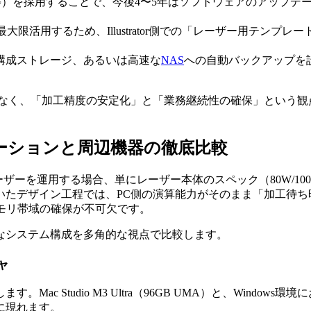
 Ultra等）を採用することで、今後4〜5年はソフトウェアのア
理機能を最大限活用するため、Illustrator側での「レーザー用
y/raid)構成ストレージ、あるいは高速な
NAS
への自動バックアップを
、「加工精度の安定化」と「業務継続性の確保」という観点から評
クステーションと周辺機器の徹底比較
うな高出力CO2レーザーを運用する場合、単にレーザー本体のスペック（
I生成機能を用いたデザイン工程では、PC側の演算能力がそのまま「加工待ち
モリ帯域の確保が不可欠です。
要なシステム構成を多角的な視点で比較します。
ャ
c Studio M3 Ultra（96GB UMA）と、Windo
に現れます。