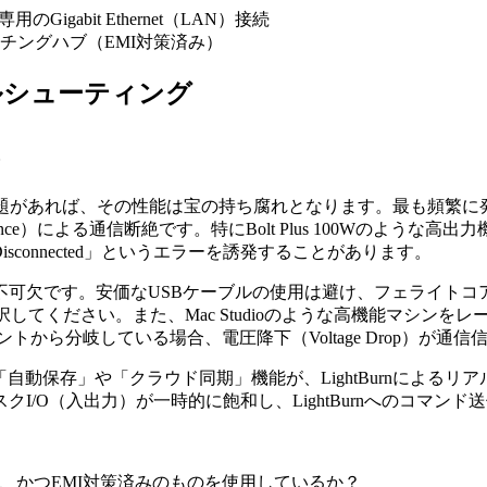
用のGigabit Ethernet（LAN）接続
チングハブ（EMI対策済み）
ルシューティング
続環境に問題があれば、その性能は宝の持ち腐れとなります。最も
nterference）による通信断絶です。特にBolt Plus 100
 Disconnected」というエラーを誘発することがあります。
不可欠です。安価なUSBケーブルの使用は避け、フェライトコ
してください。また、Mac Studioのような高機能マシン
ら分岐している場合、電圧降下（Voltage Drop）が通信信
2025の「自動保存」や「クラウド同期」機能が、LightBurnによるリ
I/O（入出力）が一時的に飽和し、LightBurnへのコマン
上の規格で、かつEMI対策済みのものを使用しているか？