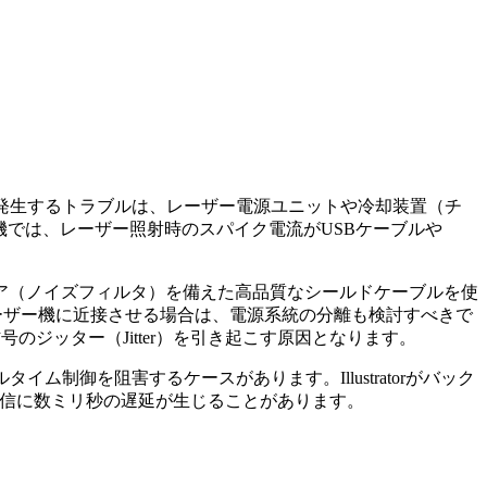
頻繁に発生するトラブルは、レーザー電源ユニットや冷却装置（チ
Wのような高出力機では、レーザー照射時のスパイク電流がUSBケーブルや
ア（ノイズフィルタ）を備えた高品質なシールドケーブルを使
をレーザー機に近接させる場合は、電源系統の分離も検討すべきで
号のジッター（Jitter）を引き起こす原因となります。
アルタイム制御を阻害するケースがあります。Illustratorがバック
ド送信に数ミリ秒の遅延が生じることがあります。