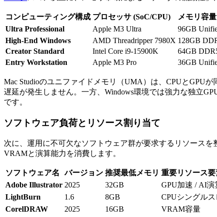
コンピューティング構成
プロセッサ (SoC/CPU)
メモリ容量 
Ultra Professional
Apple M3 Ultra
96GB Unifi
High-End Windows
AMD Threadripper 7980X
128GB DD
Creator Standard
Intel Core i9-15900K
64GB DDR
Entry Workstation
Apple M3 Pro
36GB Unifi
Mac Studioのユニファイドメモリ（UMA）は、CPUとG
遅延が発生しません。一方、Windows環境では強力な独立GP
です。
ソフトウェア負荷とリソース割り当て
次に、運用に不可欠なソフトウェア群が要求するリソースを整理します。202
VRAMと演算能力を消費します。
ソフトウェア名
バージョン
推奨最低メモリ
重要リソース要
Adobe Illustrator
2025
32GB
GPU加速 / AI
LightBurn
1.6
8GB
CPUシングル
CorelDRAW
2025
16GB
VRAM容量