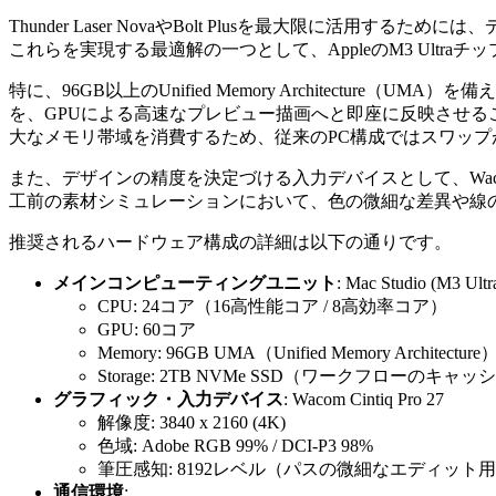
Thunder Laser NovaやBolt Plusを最大限に活用するため
これらを実現する最適解の一つとして、AppleのM3 Ultraチ
特に、96GB以上のUnified Memory Architecture（UM
を、GPUによる高速なプレビュー描画へと即座に反映させることが可能です
大なメモリ帯域を消費するため、従来のPC構成ではスワップが
また、デザインの精度を決定づける入力デバイスとして、Wacom 
工前の素材シミュレーションにおいて、色の微細な差異や線
推奨されるハードウェア構成の詳細は以下の通りです。
メインコンピューティングユニット
: Mac Studio (M3 
CPU: 24コア（16高性能コア / 8高効率コア）
GPU: 60コア
Memory: 96GB UMA（Unified Memory Architecture
Storage: 2TB NVMe SSD（ワークフローのキャ
グラフィック・入力デバイス
: Wacom Cintiq Pro 27
解像度: 3840 x 2160 (4K)
色域: Adobe RGB 99% / DCI-P3 98%
筆圧感知: 8192レベル（パスの微細なエディット
通信環境
: