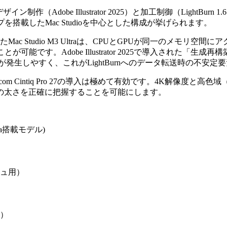
には、デザイン制作（Adobe Illustrator 2025）と加工制御（L
ップを搭載したMac Studioを中心とした構成が挙げられます。
A）を備えたMac Studio M3 Ultraは、CPUとGPUが同一のメモ
。Adobe Illustrator 2025で導入された「生成再構築（
発生しやすく、これがLightBurnへのデータ転送時の不安定
Cintiq Pro 27の導入は極めて有効です。4K解像度と高色域
の太さを正確に把握することを可能にします。
Ultra搭載モデル)
）
ッシュ用）
用）