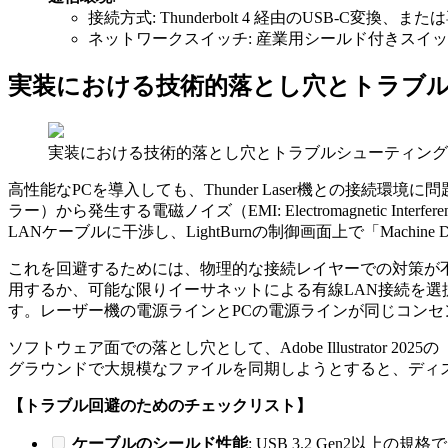
接続方式: Thunderbolt 4 経由のUSB-C変換、または専
ネットワークスイッチ: 産業用シールド付きスイッ
実装における技術的落とし穴とトラブ
実装における技術的落とし穴とトラブルシューティング
高性能なPCを導入しても、Thunder Laser機との接
ラー）から発生する電磁ノイズ（EMI: Electromagnetic I
LANケーブルに干渉し、LightBurnの制御画面上で「Machine
これを回避するためには、物理的な接続レイヤーでの対策が
用するか、可能な限りイーサネットによる有線LAN接続を選択
す。レーザー機の電源ラインとPCの電源ラインが同じコンセントか
ソフトウェア面での落とし穴として、Adobe Illustrator 
グラウンドで大規模なファイルを同期しようとすると、ディスク
【トラブル回避のためのチェックリスト】
ケーブルのシールド性能
: USB 3.2 Gen2以