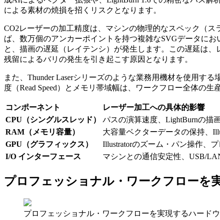
による素材の焼損を招くリスクとなります。
CO2レーザーの加工精度は、マシンの物理的なスペック（ス
ば、数万個のアンカーポイントを持つ複雑なSVGデータにおいて、I
と、描画の遅延（レイテンシ）が発生します。この遅延は、
残留によるバリの発生を引き起こす原因となります。
また、Thunder Laserシリーズのような業務用機材
度（Read Speed）とメモリ帯域幅は、ワークフロー全
コンポーネント
レーザー加工への具体的影響
CPU（シングルスレッド）
パスの演算速度、LightBurnの
RAM（メモリ容量）
大容量ベクターデータの保持、Illus
GPU（グラフィックス）
Illustratorのズーム・パン操作
I/O インターフェース
マシンとの通信安定性、USB/L
プロフェッショナル・ワークフローを
プロフェッショナル・ワークフローを実現するハードウ