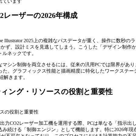
れています
CO2レーザーの2026年構成
Adobe Illustrator 2025上の複雑なパスデータが重く、操作に
描画が追いつかず、設計ミスを見逃してしまう。こうした「デザイン
トルネックです。
シン制御を両立させるには、従来の汎用PCでは限界があります。Th
Cintiq Pro 27といった、グラフィックス性能と描画精度に特化し
紐解きます。
ティング・リソースの役割と重要性
ースの役割と重要性
us（100W）といった高出力CO2レーザー加工機を運用する際、PCは
「制御エンジン」として機能します。特に2026年現在のワークフロー
密なパス解析が不可欠となっており、このプロセスにおける計算能力