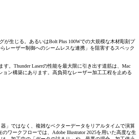
数秒のラグが生じる。あるいはBolt Plus 100Wでの大規模な木材彫刻プ
制作からレーザー制御へのシームレスな連携」を阻害するスペック
under Laserの性能を最大限に引き出す道筋は、Mac
たワークステーション構築にあります。高負荷なレーザー加工工程を止める
単なる「指示出し器」ではなく、複雑なベクターデータをリアルタイムで演算
では、Adobe Illustrator 2025を用いた高度な生
の不足は、加工中の「データの詰まり」や、最悪の場合、加工停止