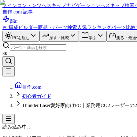
メインコンテンツへスキップ
ナビゲーションへスキップ
検索
自作.com 記事
β版
PC構成ビルダー
商品・パーツ検索
人気ランキング
パーツ比較
PCを組む
探す・比較
学ぶ
測る・最適
⌘K
自作.com
初心者ガイド
Thunder Laser愛好家向けPC｜業務用CO2レーザーの
読み込み中…