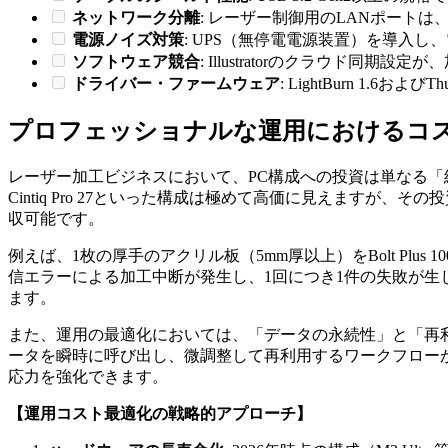
ネットワーク分離
: レーザー制御用のLANポート
電源ノイズ対策
: UPS（無停電電源装置）を導入
ソフトウェア競合
: Illustratorのクラウド同
ドライバー・ファームウェア
: LightBurn 1.
プロフェッショナルな運用におけるコス
レーザー加工ビジネスにおいて、PC構成への投資は単なる「経費」で
Cintiq Pro 27といった構成は極めて高価に見えます
収可能です。
例えば、1枚の厚手のアクリル板（5mm厚以上）をBolt P
信エラーによる加工中断が発生し、1回につき1件の失敗が
ます。
また、運用の最適化においては、「データの永続性」と「再利
ータを瞬時に呼び出し、微調整して再利用するワークフロー
応力を強化できます。
【運用コスト最適化の戦略的アプローチ】