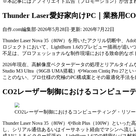
※本記事にはアフィリエイト広告（プロモーション）が含ま
Thunder Laser愛好家向けPC｜業務用
自作.com編集部
·
2026年5月28日
·
更新:
2026年7月22日
Thunder Laser Nova 35（80W）を用いたアクリル切断中、
ロジェクトにおいて、LightBurn 1.6のプレビュー
不足は、プロフェッショナルな制作現場における致命的なボ
2026年現在、高解像度ベクターデータの処理とリアルタイムなマ
Studio M3 Ultra（96GB UMA搭載）やWacom 
ことのない、プロ仕様の究極のPC構成案とその最適化手法を
CO2レーザー制御におけるコンピュー
CO2レーザー制御におけるコンピューティング・リソ
Thunder Laser Nova 35（80W）やBolt Pl
し、シリアル通信あるいはイーサネット経由でマシンへ流し込み続ける
成AIによるベクター拡張や、LightBurn 1.6での精