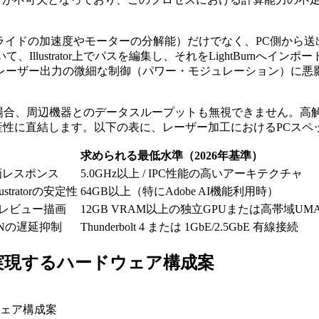
ライドの加速度やモーターの分解能）だけでなく、PC側から
llustrator上でパスを編集し、それをLightBurnへ
レーザー出力の微細な制御（パワー・モジュレーション）に悪
を使用する場合、周辺機器とのデータスループットも無視できません
体の生産性に直結します。以下の表に、レーザー加工におけるPCス
求められる最低水準（2026年基準）
描画レスポンス
5.0GHz以上 / IPC性能の高いアーキテクチャ
tratorの安定性
64GB以上（特にAdobe AI機能利用時）
、プレビュー描画
12GB VRAM以上の独立GPUまたは高帯域UM
ANの遅延抑制
Thunderbolt 4 または 1GbE/2.5GbE 有線接続
実現するハードウェア構成案
ェア構成案