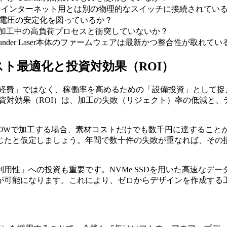
は、インターネット用とは別の物理的なスイッチに接続されてい
し、電圧の安定化を図っているか？
期設定が、加工中の高負荷プロセスと衝突していないか？
6およびThunder Laser本体のファームウェアは最新かつ整合性が取れて
ト最適化と投資対効果（ROI）
はなく、稼働率を高めるための「設備投資」として捉えるべきです。一
が、その投資対効果（ROI）は、加工の失敗（リジェクト）率の低
lus 100Wで加工する場合、素材コストだけでも数千円に達する
生じたと仮定しましょう。年間で数十件の失敗が重なれば、その
用性」への投資も重要です。NVMe SSDを用いた高速なデ
が可能になります。これにより、ゼロからデザインを作成する