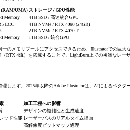
(RAM/UMA)
ストレージ / GPU性能
ed Memory
4TB SSD / 高速統合GPU
R5 ECC
4TB NVMe / RTX 4090 (24GB)
5
2TB NVMe / RTX 4070 Ti
ed Memory
1TB SSD / 統合GPU
PUが同一のメモリプールにアクセスできるため、Illustrato
U（RTX 4流）を搭載することで、LightBurn上での複雑
5年以降のAdobe Illustratorは、AIによるベクター生成機能
素
加工工程への影響
演算
デザインの複雑性と生成速度
スレッド性能
レーザーパスのリアルタイム描画
高解像度ビットマップ処理