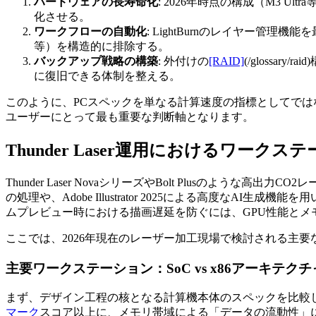
ハードウェアの長寿命化
: 2026年時点の構成（M3
化させる。
ワークフローの自動化
: LightBurnのレイヤー管
等）を構造的に排除する。
バックアップ戦略の構築
: 外付けの
[RAID]
(/glossar
に復旧できる体制を整える。
このように、PCスペックを単なる計算速度の指標としてではなく
ユーザーにとって最も重要な判断軸となります。
Thunder Laser運用におけるワー
Thunder Laser NovaシリーズやBolt Plusのよ
の処理や、Adobe Illustrator 2025による高度なA
ムプレビュー時における描画遅延を防ぐには、GPU性能とメ
ここでは、2026年現在のレーザー加工現場で検討される主
主要ワークステーション：SoC vs x86アーキテクチ
まず、デザイン工程の核となる計算機本体のスペックを比較します。Ma
マーク
スコア以上に、メモリ帯域による「データの流動性」