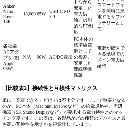
トながら
スマートフォ
Anker
安定した
ンを同時に充
Nano-
USB-C PD
18,000
65W
電力供
Power
3.0
電するサブバ
給、汎用
18K
ッテリーとし
的なPD対
て
応
PC本体の
標準給電
各社製
電源が確保で
源として
ACアダ
きる環境での
N/A
96W
AC/DC変換
の役割、
プタ (例:
メイン電力供
安定した
Apple
給時
96W)
連続稼働
保証
【比較表2】接続性と互換性マトリクス
単に「充電できる」だけでは不十分です。ここで重要となる
のが、PC本体（Mac mini M4 Proなど）の給電規格や、周辺
機器（5K Studio Displayなど）が要求する電力特性とのマッ
チング度です。この表は、各製品がどの種類のデバイスと最
も高い互換性を示すかを視覚化しています。