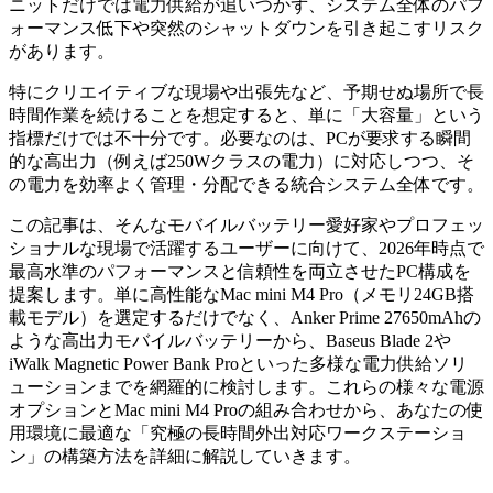
ニットだけでは電力供給が追いつかず、システム全体のパフ
ォーマンス低下や突然のシャットダウンを引き起こすリスク
があります。
特にクリエイティブな現場や出張先など、予期せぬ場所で長
時間作業を続けることを想定すると、単に「大容量」という
指標だけでは不十分です。必要なのは、PCが要求する瞬間
的な高出力（例えば250Wクラスの電力）に対応しつつ、そ
の電力を効率よく管理・分配できる統合システム全体です。
この記事は、そんなモバイルバッテリー愛好家やプロフェッ
ショナルな現場で活躍するユーザーに向けて、2026年時点で
最高水準のパフォーマンスと信頼性を両立させたPC構成を
提案します。単に高性能なMac mini M4 Pro（メモリ24GB搭
載モデル）を選定するだけでなく、Anker Prime 27650mAhの
ような高出力モバイルバッテリーから、Baseus Blade 2や
iWalk Magnetic Power Bank Proといった多様な電力供給ソリ
ューションまでを網羅的に検討します。これらの様々な電源
オプションとMac mini M4 Proの組み合わせから、あなたの使
用環境に最適な「究極の長時間外出対応ワークステーショ
ン」の構築方法を詳細に解説していきます。