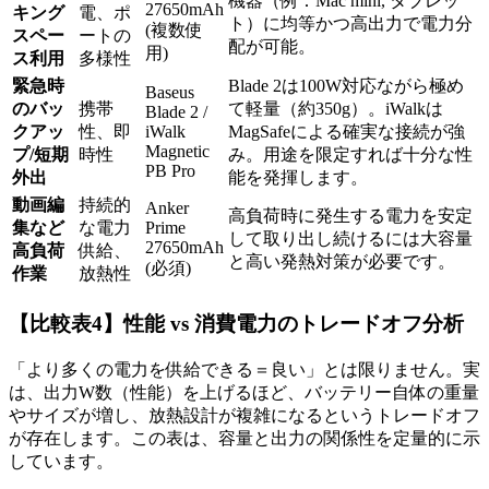
機器（例：Mac mini, タブレッ
27650mAh
キング
電、ポ
ト）に均等かつ高出力で電力分
(複数使
スペー
ートの
配が可能。
用)
ス利用
多様性
緊急時
Blade 2は100W対応ながら極め
Baseus
のバッ
携帯
て軽量（約350g）。iWalkは
Blade 2 /
クアッ
性、即
iWalk
MagSafeによる確実な接続が強
Magnetic
プ/短期
時性
み。用途を限定すれば十分な性
PB Pro
外出
能を発揮します。
動画編
持続的
Anker
高負荷時に発生する電力を安定
集など
な電力
Prime
して取り出し続けるには大容量
27650mAh
高負荷
供給、
と高い発熱対策が必要です。
(必須)
作業
放熱性
【比較表4】性能 vs 消費電力のトレードオフ分析
「より多くの電力を供給できる＝良い」とは限りません。実
は、出力W数（性能）を上げるほど、バッテリー自体の重量
やサイズが増し、放熱設計が複雑になるというトレードオフ
が存在します。この表は、容量と出力の関係性を定量的に示
しています。