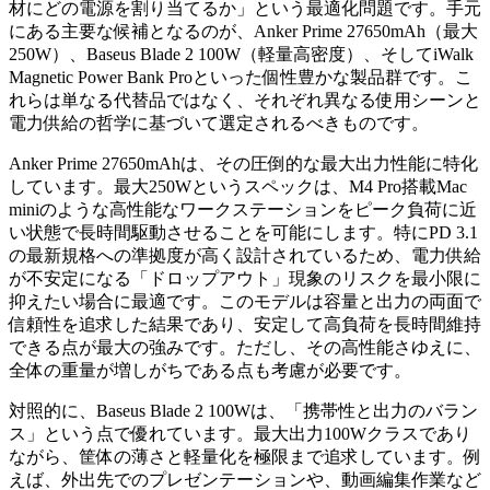
材にどの電源を割り当てるか」という最適化問題です。手元
にある主要な候補となるのが、Anker Prime 27650mAh（最大
250W）、Baseus Blade 2 100W（軽量高密度）、そしてiWalk
Magnetic Power Bank Proといった個性豊かな製品群です。こ
れらは単なる代替品ではなく、それぞれ異なる使用シーンと
電力供給の哲学に基づいて選定されるべきものです。
Anker Prime 27650mAhは、その圧倒的な最大出力性能に特化
しています。最大250Wというスペックは、M4 Pro搭載Mac
miniのような高性能なワークステーションをピーク負荷に近
い状態で長時間駆動させることを可能にします。特にPD 3.1
の最新規格への準拠度が高く設計されているため、電力供給
が不安定になる「ドロップアウト」現象のリスクを最小限に
抑えたい場合に最適です。このモデルは容量と出力の両面で
信頼性を追求した結果であり、安定して高負荷を長時間維持
できる点が最大の強みです。ただし、その高性能さゆえに、
全体の重量が増しがちである点も考慮が必要です。
対照的に、Baseus Blade 2 100Wは、「携帯性と出力のバラン
ス」という点で優れています。最大出力100Wクラスであり
ながら、筐体の薄さと軽量化を極限まで追求しています。例
えば、外出先でのプレゼンテーションや、動画編集作業など