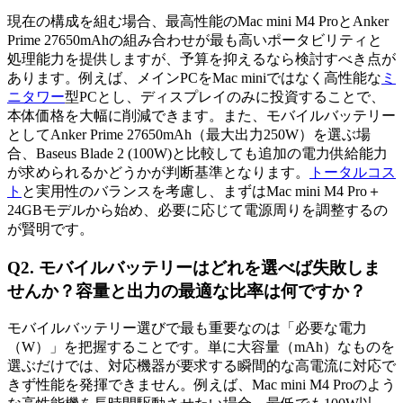
現在の構成を組む場合、最高性能のMac mini M4 ProとAnker
Prime 27650mAhの組み合わせが最も高いポータビリティと
処理能力を提供しますが、予算を抑えるなら検討すべき点が
あります。例えば、メインPCをMac miniではなく高性能な
ミ
ニタワー
型PCとし、ディスプレイのみに投資することで、
本体価格を大幅に削減できます。また、モバイルバッテリー
としてAnker Prime 27650mAh（最大出力250W）を選ぶ場
合、Baseus Blade 2 (100W)と比較しても追加の電力供給能力
が求められるかどうかが判断基準となります。
トータルコス
ト
と実用性のバランスを考慮し、まずはMac mini M4 Pro＋
24GBモデルから始め、必要に応じて電源周りを調整するの
が賢明です。
Q2. モバイルバッテリーはどれを選べば失敗しま
せんか？容量と出力の最適な比率は何ですか？
モバイルバッテリー選びで最も重要なのは「必要な電力
（W）」を把握することです。単に大容量（mAh）なものを
選ぶだけでは、対応機器が要求する瞬間的な高電流に対応で
きず性能を発揮できません。例えば、Mac mini M4 Proのよう