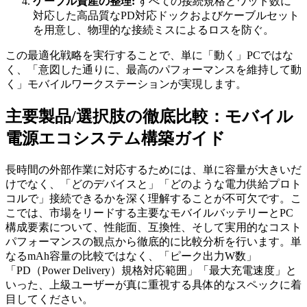
ケーブル資産の整理:
すべての接続規格とワット数に
対応した高品質なPD対応ドックおよびケーブルセット
を用意し、物理的な接続ミスによるロスを防ぐ。
この最適化戦略を実行することで、単に「動く」PCではな
く、「意図した通りに、最高のパフォーマンスを維持して動
く」モバイルワークステーションが実現します。
主要製品/選択肢の徹底比較：モバイル
電源エコシステム構築ガイド
長時間の外部作業に対応するためには、単に容量が大きいだ
けでなく、「どのデバイスと」「どのような電力供給プロト
コルで」接続できるかを深く理解することが不可欠です。こ
こでは、市場をリードする主要なモバイルバッテリーとPC
構成要素について、性能面、互換性、そして実用的なコスト
パフォーマンスの観点から徹底的に比較分析を行います。単
なるmAh容量の比較ではなく、「ピーク出力W数」
「PD（Power Delivery）規格対応範囲」「最大充電速度」と
いった、上級ユーザーが真に重視する具体的なスペックに着
目してください。