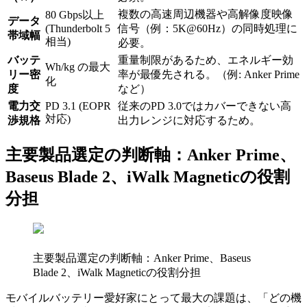
複数の高速周辺機器や高解像度映像
80 Gbps以上
データ
(Thunderbolt 5
信号（例：5K@60Hz）の同時処理に
帯域幅
相当)
必要。
バッテ
重量制限があるため、エネルギー効
Wh/kg の最大
リー密
率が最優先される。（例: Anker Prime
化
度
など）
電力交
PD 3.1 (EOPR
従来のPD 3.0ではカバーできない高
対応)
渉規格
出力レンジに対応するため。
主要製品選定の判断軸：Anker Prime、
Baseus Blade 2、iWalk Magneticの役割
分担
主要製品選定の判断軸：Anker Prime、Baseus
Blade 2、iWalk Magneticの役割分担
モバイルバッテリー愛好家にとって最大の課題は、「どの機