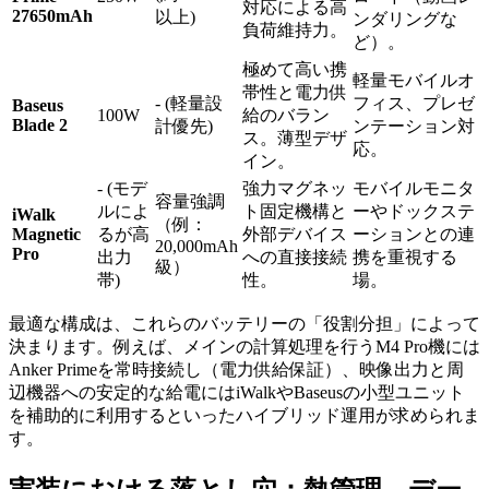
対応による高
27650mAh
以上)
ンダリングな
負荷維持力。
ど）。
極めて高い携
軽量モバイルオ
帯性と電力供
- (軽量設
フィス、プレゼ
Baseus
100W
給のバラン
Blade 2
計優先)
ンテーション対
ス。薄型デザ
応。
イン。
- (モデ
強力マグネッ
モバイルモニタ
容量強調
ルによ
ト固定機構と
ーやドックステ
iWalk
（例：
Magnetic
るが高
外部デバイス
ーションとの連
20,000mAh
Pro
出力
への直接接続
携を重視する
級）
帯)
性。
場。
最適な構成は、これらのバッテリーの「役割分担」によって
決まります。例えば、メインの計算処理を行うM4 Pro機には
Anker Primeを常時接続し（電力供給保証）、映像出力と周
辺機器への安定的な給電にはiWalkやBaseusの小型ユニット
を補助的に利用するといったハイブリッド運用が求められま
す。