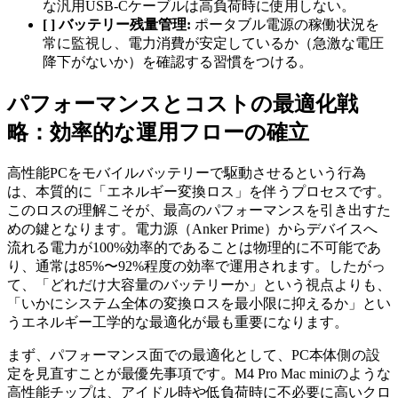
な汎用USB-Cケーブルは高負荷時に使用しない。
[ ] バッテリー残量管理:
ポータブル電源の稼働状況を
常に監視し、電力消費が安定しているか（急激な電圧
降下がないか）を確認する習慣をつける。
パフォーマンスとコストの最適化戦
略：効率的な運用フローの確立
高性能PCをモバイルバッテリーで駆動させるという行為
は、本質的に「エネルギー変換ロス」を伴うプロセスです。
このロスの理解こそが、最高のパフォーマンスを引き出すた
めの鍵となります。電力源（Anker Prime）からデバイスへ
流れる電力が100%効率的であることは物理的に不可能であ
り、通常は85%〜92%程度の効率で運用されます。したがっ
て、「どれだけ大容量のバッテリーか」という視点よりも、
「いかにシステム全体の変換ロスを最小限に抑えるか」とい
うエネルギー工学的な最適化が最も重要になります。
まず、パフォーマンス面での最適化として、PC本体側の設
定を見直すことが最優先事項です。M4 Pro Mac miniのような
高性能チップは、アイドル時や低負荷時に不必要に高いクロ