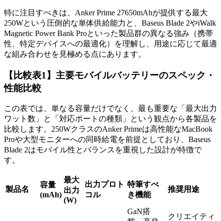
特に注目すべきは、Anker Prime 27650mAhが提供する最大
250Wという圧倒的な単体供給能力と、Baseus Blade 2やiWalk
Magnetic Power Bank Proといった製品群の異なる強み（携帯
性、特定デバイスへの最適化）を理解し、用途に応じて最適
な組み合わせを見極める点にあります。
【比較表1】主要モバイルバッテリーのスペック・
性能比較
この表では、単なる容量だけでなく、最も重要な「最大出力
ワット数」と「対応ポートの種類」という観点から各製品を
比較します。250WクラスのAnker Primeは高性能なMacBook
Proや大型モニターへの同時給電を前提としており、Baseus
Blade 2はモバイル性とバランスを重視した設計が特徴で
す。
最大
出力プロト
特筆すべ
容量
製品名
推奨用途
出力
(mAh)
コル
き機能
(W)
GaN搭
クリエイティ