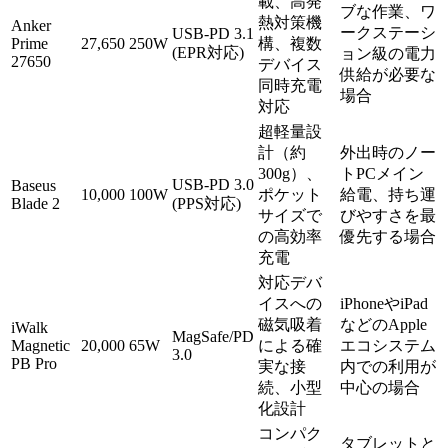
載、高発
ブな作業、ワ
熱対策機
Anker
ークステーシ
USB-PD 3.1
Prime
27,650
250W
構、複数
(EPR対応)
ョン級の電力
27650
デバイス
供給が必要な
同時充電
場合
対応
超軽量設
計（約
外出時のノー
300g）、
トPCメイン
USB-PD 3.0
Baseus
10,000
100W
ポケット
給電、持ち運
Blade 2
(PPS対応)
サイズで
びやすさを最
の高効率
優先する場合
充電
対応デバ
イスへの
iPhoneやiPad
磁気吸着
などのApple
iWalk
MagSafe/PD
Magnetic
20,000
65W
による確
エコシステム
3.0
PB Pro
実な接
内での利用が
続、小型
中心の場合
化設計
コンパク
タブレットと