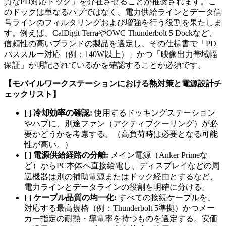
質なPD対応ドック」を介在させることが推奨されます。こ
のドックは単なるハブではなく、電力供給ラインとデータ信
号ラインのフィルタリングおよび増強を行う役割を果たしま
す。例えば、CalDigit TerraやOWC Thunderbolt 5 Dockなど、
信頼性の高いブランドの製品を選定し、その仕様書で「PD
パススルー対応（例：140W以上）」かつ「映像出力帯域幅
保証」が明記されているかを確認することが必須です。
【モバイルワークステーションにおける熱対策と電源設計チ
ェックリスト】
[ ] 冷却効率の確認:
使用するドッキングステーション
やハブに、別途ファン（アクティブクーリング）が必
要かどうかを考慮する。（高負荷時は必要となる可能
性が高い。）
[ ] 電源供給経路の分離:
メイン電源（Anker Primeな
ど）からPC本体へ直接給電し、ディスプレイなどの周
辺機器は別の補助電源またはドック経由とするなど、
電力ラインとデータラインの役割を明確に分ける。
[ ] ケーブル品質の均一化:
すべての接続ケーブルを、
対応する最高規格（例：Thunderbolt 5準拠）かつメー
カー指定の耐熱・導電率を持つものを選定する。安価