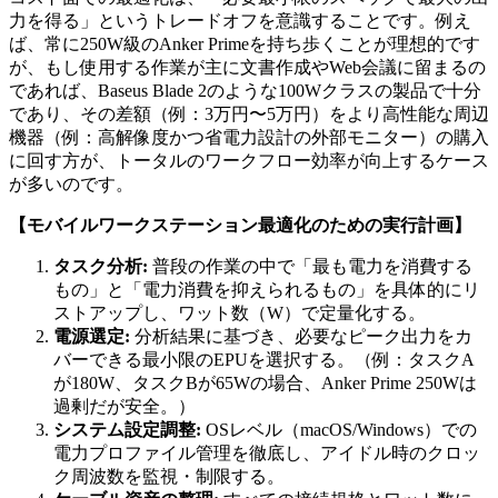
力を得る」というトレードオフを意識することです。例え
ば、常に250W級のAnker Primeを持ち歩くことが理想的です
が、もし使用する作業が主に文書作成やWeb会議に留まるの
であれば、Baseus Blade 2のような100Wクラスの製品で十分
であり、その差額（例：3万円〜5万円）をより高性能な周辺
機器（例：高解像度かつ省電力設計の外部モニター）の購入
に回す方が、トータルのワークフロー効率が向上するケース
が多いのです。
【モバイルワークステーション最適化のための実行計画】
タスク分析:
普段の作業の中で「最も電力を消費する
もの」と「電力消費を抑えられるもの」を具体的にリ
ストアップし、ワット数（W）で定量化する。
電源選定:
分析結果に基づき、必要なピーク出力をカ
バーできる最小限のEPUを選択する。（例：タスクA
が180W、タスクBが65Wの場合、Anker Prime 250Wは
過剰だが安全。）
システム設定調整:
OSレベル（macOS/Windows）での
電力プロファイル管理を徹底し、アイドル時のクロッ
ク周波数を監視・制限する。