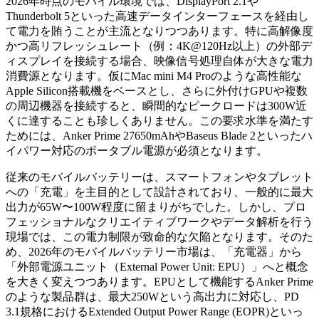
2026年時点のモバイル環境では、DisplayPort 2.1や
Thunderbolt 5といった高速データインターフェースを経由し
て電力を賄うことが主流となりつつあります。特に高解像度
かつ高リフレッシュレート（例：4K@120Hz以上）の外部デ
ィスプレイを接続する場合、映像信号処理自体が大きな電力
消費源となります。仮にMac mini M4 Proのような高性能な
Apple Silicon搭載機をベースとし、さらに外付けGPUや複数
の周辺機器を接続すると、瞬間的なピークロードは300W近
くに達することも珍しくありません。この要求水準を満たす
ためには、Anker Prime 27650mAhやBaseus Blade 2といったハ
イパワー対応のポータブル電源が必須となります。
従来のモバイルバッテリーは、スマートフォンやタブレット
への「充電」を主目的として設計されており、一般的に最大
出力が65W〜100W程度に留まりがちでした。しかし、プロ
フェッショナルなクリエイティブワークやデータ解析を行う
現場では、この電力制限が致命的な欠陥となります。そのた
め、2026年のモバイルバッテリー市場は、「充電器」から
「外部電源ユニット（External Power Unit: EPU）」へと概念
を大きく変えつつあります。EPUとして機能するAnker Prime
のような製品群は、最大250Wという高出力に対応し、PD
3.1規格におけるExtended Output Power Range (EOPR)といっ