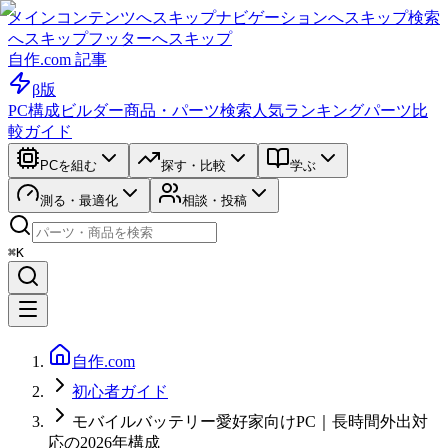
メインコンテンツへスキップ
ナビゲーションへスキップ
検索
へスキップ
フッターへスキップ
自作.com 記事
β版
PC構成ビルダー
商品・パーツ検索
人気ランキング
パーツ比
較ガイド
PCを組む
探す・比較
学ぶ
測る・最適化
相談・投稿
⌘K
自作.com
初心者ガイド
モバイルバッテリー愛好家向けPC｜長時間外出対
応の2026年構成