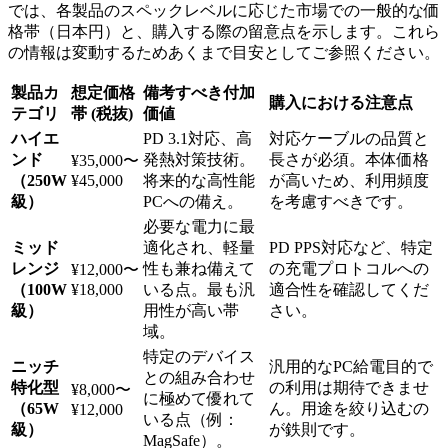
では、各製品のスペックレベルに応じた市場での一般的な価
格帯（日本円）と、購入する際の留意点を示します。これら
の情報は変動するためあくまで目安としてご参照ください。
製品カ
想定価格
備考すべき付加
購入における注意点
テゴリ
帯 (税抜)
価値
ハイエ
PD 3.1対応、高
対応ケーブルの品質と
ンド
発熱対策技術。
長さが必須。本体価格
¥35,000〜
（250W
¥45,000
将来的な高性能
が高いため、利用頻度
級）
PCへの備え。
を考慮すべきです。
必要な電力に最
ミッド
適化され、軽量
PD PPS対応など、特定
レンジ
性も兼ね備えて
の充電プロトコルへの
¥12,000〜
（100W
¥18,000
いる点。最も汎
適合性を確認してくだ
級）
用性が高い帯
さい。
域。
特定のデバイス
ニッチ
汎用的なPC給電目的で
との組み合わせ
特化型
の利用は期待できませ
¥8,000〜
に極めて優れて
（65W
ん。用途を絞り込むの
¥12,000
いる点（例：
級）
が鉄則です。
MagSafe）。