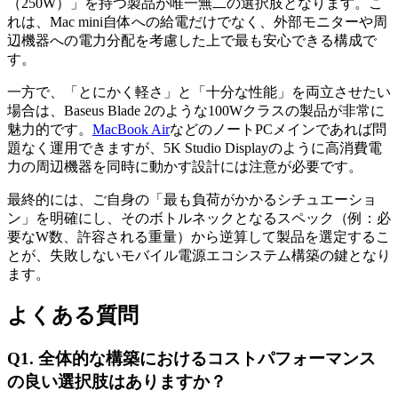
（250W）」を持つ製品が唯一無二の選択肢となります。こ
れは、Mac mini自体への給電だけでなく、外部モニターや周
辺機器への電力分配を考慮した上で最も安心できる構成で
す。
一方で、「とにかく軽さ」と「十分な性能」を両立させたい
場合は、Baseus Blade 2のような100Wクラスの製品が非常に
魅力的です。
MacBook Air
などのノートPCメインであれば問
題なく運用できますが、5K Studio Displayのように高消費電
力の周辺機器を同時に動かす設計には注意が必要です。
最終的には、ご自身の「最も負荷がかかるシチュエーショ
ン」を明確にし、そのボトルネックとなるスペック（例：必
要なW数、許容される重量）から逆算して製品を選定するこ
とが、失敗しないモバイル電源エコシステム構築の鍵となり
ます。
よくある質問
Q1. 全体的な構築におけるコストパフォーマンス
の良い選択肢はありますか？