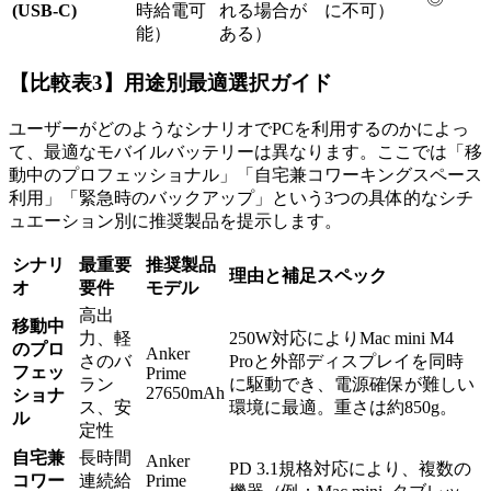
(USB-C)
時給電可
れる場合が
に不可）
能）
ある）
【比較表3】用途別最適選択ガイド
ユーザーがどのようなシナリオでPCを利用するのかによっ
て、最適なモバイルバッテリーは異なります。ここでは「移
動中のプロフェッショナル」「自宅兼コワーキングスペース
利用」「緊急時のバックアップ」という3つの具体的なシチ
ュエーション別に推奨製品を提示します。
シナリ
最重要
推奨製品
理由と補足スペック
オ
要件
モデル
高出
移動中
力、軽
250W対応によりMac mini M4
のプロ
Anker
さのバ
Proと外部ディスプレイを同時
フェッ
Prime
ラン
に駆動でき、電源確保が難しい
27650mAh
ショナ
ス、安
環境に最適。重さは約850g。
ル
定性
自宅兼
長時間
Anker
PD 3.1規格対応により、複数の
コワー
連続給
Prime