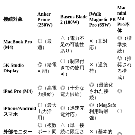
Mac
mini
Anker
iWalk
Baseus Blade
M4
接続対象
Prime
Magnetic PB
2 (100W)
Pro本
(250W)
Pro (65W)
体
△（電力不
◎（標
◎（最
✕（非対
MacBook Pro
足の可能性
準接
(M4)
適）
応）
あり）
続）
◎（推
◯（制限付
◎（給電
✕（過負
奨され
5K Studio
きでの使用
Display
可能）
荷）
る構
可）
成）
◎（最適化
◎（高電
◎（十分な
iPad Pro (M4)
された接
◎
力供給）
電力供給）
続）
◎（最大
◎（MagSafe
◎（迅速充
iPhone/Android
出力活
利用時最
◯
スマホ
電対応）
用）
強）
◎（複数
△（単一接
ポート同
続に限定さ
✕（基本的
外部モニター
◎