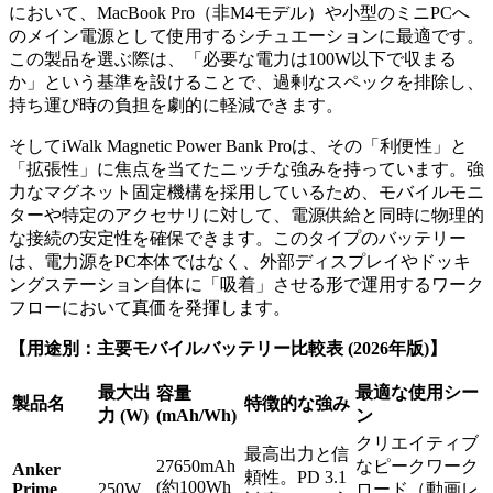
において、MacBook Pro（非M4モデル）や小型のミニPCへ
のメイン電源として使用するシチュエーションに最適です。
この製品を選ぶ際は、「必要な電力は100W以下で収まる
か」という基準を設けることで、過剰なスペックを排除し、
持ち運び時の負担を劇的に軽減できます。
そしてiWalk Magnetic Power Bank Proは、その「利便性」と
「拡張性」に焦点を当てたニッチな強みを持っています。強
力なマグネット固定機構を採用しているため、モバイルモニ
ターや特定のアクセサリに対して、電源供給と同時に物理的
な接続の安定性を確保できます。このタイプのバッテリー
は、電力源をPC本体ではなく、外部ディスプレイやドッキ
ングステーション自体に「吸着」させる形で運用するワーク
フローにおいて真価を発揮します。
【用途別：主要モバイルバッテリー比較表 (2026年版)】
最大出
最適な使用シー
容量
製品名
特徴的な強み
力 (W)
(mAh/Wh)
ン
クリエイティブ
最高出力と信
27650mAh
なピークワーク
Anker
頼性。PD 3.1
(約100Wh
Prime
250W
ロード（動画レ