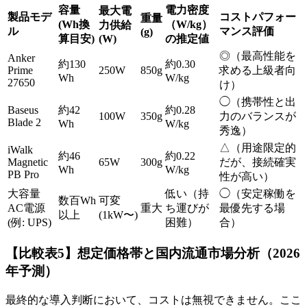
容量
電力密度
最大電
製品モデ
コストパフォー
重量
(Wh換
（W/kg）
力供給
ル
マンス評価
(g)
算目安)
(W)
の推定値
◎（最高性能を
Anker
約130
約0.30
Prime
250W
850g
求める上級者向
Wh
W/kg
27650
け）
◯（携帯性と出
Baseus
約42
約0.28
100W
350g
力のバランスが
Blade 2
Wh
W/kg
秀逸）
△（用途限定的
iWalk
約46
約0.22
Magnetic
65W
300g
だが、接続確実
Wh
W/kg
PB Pro
性が高い）
大容量
低い（持
◯（安定稼働を
数百Wh
可変
AC電源
重大
ち運びが
最優先する場
以上
(1kW〜)
(例: UPS)
困難）
合）
【比較表5】想定価格帯と国内流通市場分析（2026
年予測）
最終的な導入判断において、コストは無視できません。ここ