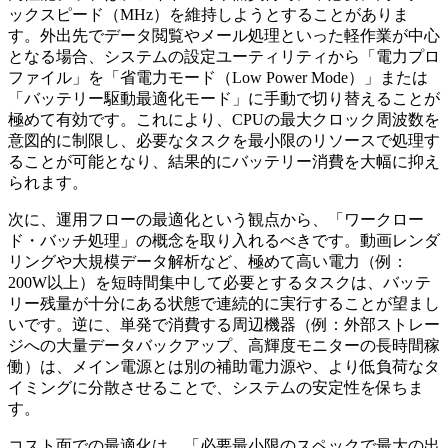
ックスピード（MHz）を維持しようとすることがありま
す。外出先でデータ閲覧やメール処理といった軽作業が中心
となる場合、システムの設定ユーティリティから「電力プロ
ファイル」を「省電力モード（Low Power Mode）」または
「バッテリー駆動最適化モード」に手動で切り替えることが
極めて有効です。これにより、CPUの最大クロック周波数を
意図的に制限し、必要なタスクを最小限のリソースで処理す
ることが可能となり、結果的にバッテリー消費を大幅に抑え
られます。
次に、運用フローの最適化という観点から、「ワークロー
ド・バッチ処理」の概念を取り入れるべきです。動画レンダ
リングや大規模データ解析など、極めて高い電力（例：
200W以上）を短時間集中して必要とするタスクは、バッテ
リー残量が十分にある状態で連続的に実行することが望まし
いです。逆に、単発で消費する周辺機器（例：外部ストレー
ジへの大量データバックアップ、高輝度モニターの長時間稼
働）は、メイン電源とは別の補助電力源や、より低負荷なタ
イミングに分散させることで、システムの安定性を保ちま
す。
コスト面での最適化は、「必要最小限のスペックで最大の出