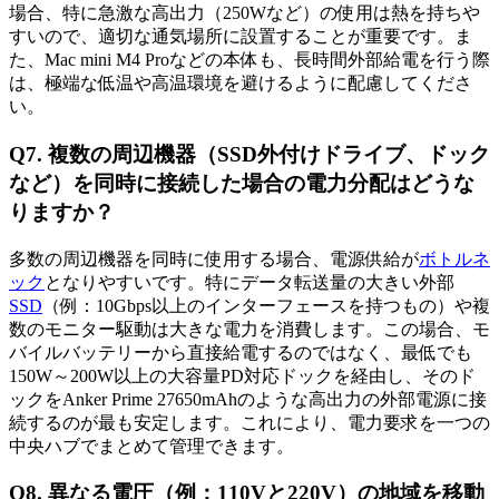
場合、特に急激な高出力（250Wなど）の使用は熱を持ちや
すいので、適切な通気場所に設置することが重要です。ま
た、Mac mini M4 Proなどの本体も、長時間外部給電を行う際
は、極端な低温や高温環境を避けるように配慮してくださ
い。
Q7. 複数の周辺機器（SSD外付けドライブ、ドック
など）を同時に接続した場合の電力分配はどうな
りますか？
多数の周辺機器を同時に使用する場合、電源供給が
ボトルネ
ック
となりやすいです。特にデータ転送量の大きい外部
SSD
（例：10Gbps以上のインターフェースを持つもの）や複
数のモニター駆動は大きな電力を消費します。この場合、モ
バイルバッテリーから直接給電するのではなく、最低でも
150W～200W以上の大容量PD対応ドックを経由し、そのド
ックをAnker Prime 27650mAhのような高出力の外部電源に接
続するのが最も安定します。これにより、電力要求を一つの
中央ハブでまとめて管理できます。
Q8. 異なる電圧（例：110Vと220V）の地域を移動