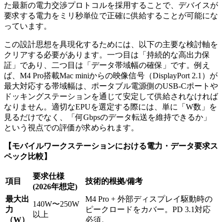
た最新の電力交渉プロトコルを採用することで、デバイスが
要求する電力をミリ秒単位で正確に供給することが可能にな
っています。
この設計思想を具現化するためには、以下の主要な検討軸を
クリアする必要があります。一つ目は「持続的な高出力保
証」であり、二つ目は「データ帯域幅の確保」です。例え
ば、M4 Pro搭載Mac miniからの映像信号（DisplayPort 2.1）が
最大対応する帯域幅は、ポータブル電源側のUSB-Cポートや
ドッキングステーションを通じて安定して供給されなければ
なりません。適切なEPUを選定する際には、単に「W数」を
見るだけでなく、「何Gbpsのデータ転送を維持できるか」
という視点での評価が求められます。
【モバイルワークステーションにおける電力・データ要求ス
ペック比較】
要求仕様
項目
技術的根拠/備考
(2026年想定)
最大出
M4 Pro + 外部ディスプレイ駆動時の
140W〜250W
力
ピークロードをカバー。PD 3.1対応
以上
（W）
必須。