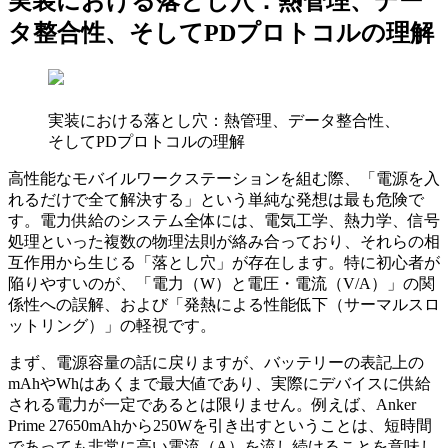
実装における落とし穴：熱管理、デー
タ整合性、そしてPDプロトコルの理解
実装における落とし穴：熱管理、データ整合性、
そしてPDプロトコルの理解
高性能なモバイルワークステーションを組む際、「電源を入
れるだけで全て解決する」という単純な発想は最も危険で
す。電力供給のシステム全体には、電気工学、熱力学、信号
処理といった複数の物理法則が絡み合っており、それらの相
互作用から生じる「落とし穴」が存在します。特に初心者が
陥りやすいのが、「電力（W）と電圧・電流（V/A）」の関
係性への誤解、および「発熱による性能低下（サーマルスロ
ットリング）」の軽視です。
まず、電源容量の話に戻りますが、バッテリーの表記上の
mAhやWhはあくまで最大値であり、実際にデバイスに供給
される電力が一定であるとは限りません。例えば、Anker
Prime 27650mAhから250Wを引き出すということは、短時間
であっても非常に高い電流（A）を流し続けることを意味し