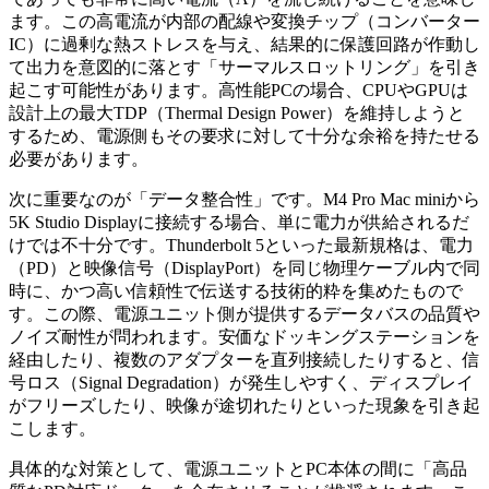
ます。この高電流が内部の配線や変換チップ（コンバーター
IC）に過剰な熱ストレスを与え、結果的に保護回路が作動し
て出力を意図的に落とす「サーマルスロットリング」を引き
起こす可能性があります。高性能PCの場合、CPUやGPUは
設計上の最大TDP（Thermal Design Power）を維持しようと
するため、電源側もその要求に対して十分な余裕を持たせる
必要があります。
次に重要なのが「データ整合性」です。M4 Pro Mac miniから
5K Studio Displayに接続する場合、単に電力が供給されるだ
けでは不十分です。Thunderbolt 5といった最新規格は、電力
（PD）と映像信号（DisplayPort）を同じ物理ケーブル内で同
時に、かつ高い信頼性で伝送する技術的粋を集めたもので
す。この際、電源ユニット側が提供するデータバスの品質や
ノイズ耐性が問われます。安価なドッキングステーションを
経由したり、複数のアダプターを直列接続したりすると、信
号ロス（Signal Degradation）が発生しやすく、ディスプレイ
がフリーズしたり、映像が途切れたりといった現象を引き起
こします。
具体的な対策として、電源ユニットとPC本体の間に「高品