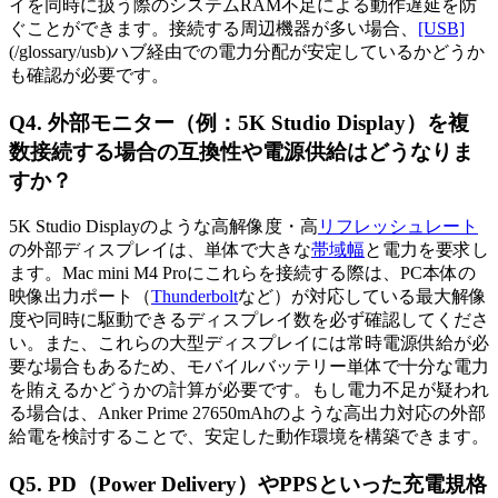
イを同時に扱う際のシステムRAM不足による動作遅延を防
ぐことができます。接続する周辺機器が多い場合、
[USB]
(/glossary/usb)ハブ経由での電力分配が安定しているかどうか
も確認が必要です。
Q4. 外部モニター（例：5K Studio Display）を複
数接続する場合の互換性や電源供給はどうなりま
すか？
5K Studio Displayのような高解像度・高
リフレッシュレート
の外部ディスプレイは、単体で大きな
帯域幅
と電力を要求し
ます。Mac mini M4 Proにこれらを接続する際は、PC本体の
映像出力ポート（
Thunderbolt
など）が対応している最大解像
度や同時に駆動できるディスプレイ数を必ず確認してくださ
い。また、これらの大型ディスプレイには常時電源供給が必
要な場合もあるため、モバイルバッテリー単体で十分な電力
を賄えるかどうかの計算が必要です。もし電力不足が疑われ
る場合は、Anker Prime 27650mAhのような高出力対応の外部
給電を検討することで、安定した動作環境を構築できます。
Q5. PD（Power Delivery）やPPSといった充電規格