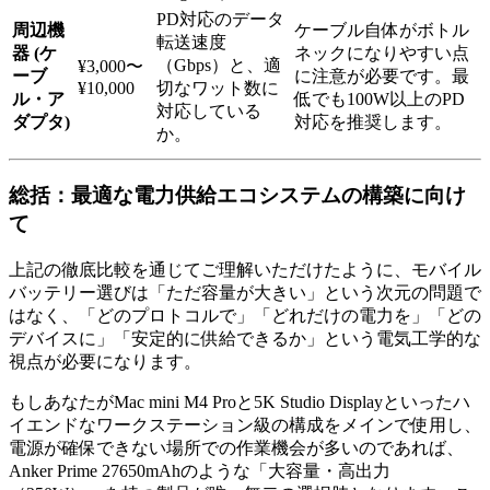
PD対応のデータ
周辺機
ケーブル自体がボトル
転送速度
器 (ケ
ネックになりやすい点
（Gbps）と、適
¥3,000〜
ーブ
に注意が必要です。最
¥10,000
切なワット数に
ル・ア
低でも100W以上のPD
対応している
ダプタ)
対応を推奨します。
か。
総括：最適な電力供給エコシステムの構築に向け
て
上記の徹底比較を通じてご理解いただけたように、モバイル
バッテリー選びは「ただ容量が大きい」という次元の問題で
はなく、「どのプロトコルで」「どれだけの電力を」「どの
デバイスに」「安定的に供給できるか」という電気工学的な
視点が必要になります。
もしあなたがMac mini M4 Proと5K Studio Displayといったハ
イエンドなワークステーション級の構成をメインで使用し、
電源が確保できない場所での作業機会が多いのであれば、
Anker Prime 27650mAhのような「大容量・高出力