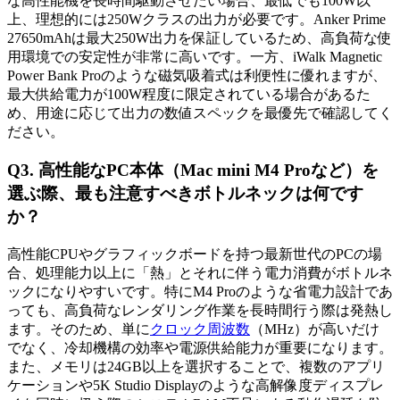
な高性能機を長時間駆動させたい場合、最低でも100W以
上、理想的には250Wクラスの出力が必要です。Anker Prime
27650mAhは最大250W出力を保証しているため、高負荷な使
用環境での安定性が非常に高いです。一方、iWalk Magnetic
Power Bank Proのような磁気吸着式は利便性に優れますが、
最大供給電力が100W程度に限定されている場合があるた
め、用途に応じて出力の数値スペックを最優先で確認してく
ださい。
Q3. 高性能なPC本体（Mac mini M4 Proなど）を
選ぶ際、最も注意すべきボトルネックは何です
か？
高性能CPUやグラフィックボードを持つ最新世代のPCの場
合、処理能力以上に「熱」とそれに伴う電力消費がボトルネ
ックになりやすいです。特にM4 Proのような省電力設計であ
っても、高負荷なレンダリング作業を長時間行う際は発熱し
ます。そのため、単に
クロック周波数
（MHz）が高いだけ
でなく、冷却機構の効率や電源供給能力が重要になります。
また、メモリは24GB以上を選択することで、複数のアプリ
ケーションや5K Studio Displayのような高解像度ディスプレ