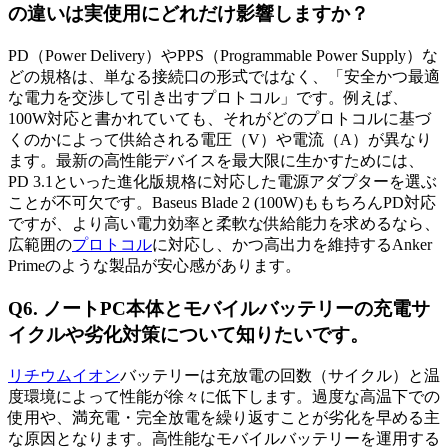
の違いは実使用にどれだけ影響しますか？
PD（Power Delivery）やPPS（Programmable Power Supply）な
どの規格は、単なる接続口の形式ではなく、「安全かつ最適
な電力を交渉して引き出すプロトコル」です。例えば、
100W対応と書かれていても、それがどのプロトコルに基づ
くのかによって供給される電圧（V）や電流（A）が異なり
ます。最新の高性能デバイスを最大限に生かすためには、
PD 3.1といった進化版規格に対応した電源アダプターを選ぶ
ことが不可欠です。Baseus Blade 2 (100W)ももちろんPD対応
ですが、より高い電力効率と柔軟な供給能力を求めるなら、
広範囲の
プロトコル
に対応し、かつ高出力を維持するAnker
Primeのような製品が安心感があります。
Q6. ノートPC本体とモバイルバッテリーの充電サ
イクルや劣化対策について知りたいです。
リチウムイオン
バッテリーは充放電の回数（サイクル）と温
度環境によって性能が徐々に低下します。過度な高温下での
使用や、満充電・完全放電を繰り返すことが劣化を早める主
な原因となります。高性能なモバイルバッテリーを運用する