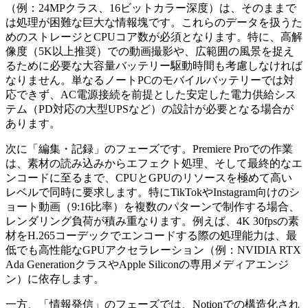
（例：24MPクラス、16ビットカラー深度）は、そのままで
は処理が困難な巨大な情報塊です。これらのデータを扱うた
めのストレージとCPUコア数が必須となります。特に、高解
像度（5K以上推奨）での動画撮影や、広範囲の風景を捉え
るために必要な大容量バッテリー駆動時間も考慮しなければ
なりません。単なるノートPCのモバイルバッテリーでは対
応できず、AC電源接続を前提とした安定した電力供給シス
テム（PD対応の大型UPSなど）の設計が必要となる場合が
あります。
次に「編集・記録」のフェーズです。Premiere Proでの作業
は、素材の読み込みからエフェクト処理、そして最終的なエ
ンコードに至るまで、CPUとGPUのリソースを極めて高い
レベルで同時に要求します。特にTikTokやInstagram向けのシ
ョート動画（9:16比率）を複数のパターンで制作する場合、
レンダリング負荷が積み重なります。例えば、4K 30fpsの素
材をH.265コーデックでエンコードする際の処理能力は、最
低でも高性能なGPUアクセラレーション（例：NVIDIA RTX
Ada GenerationクラスやApple Siliconの専用メディアエンジ
ン）に依存します。
一方、「情報発信」のフェーズでは、Notionでの構造化され