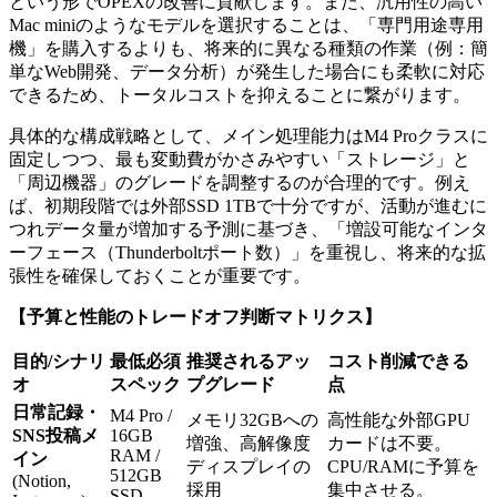
という形でOPEXの改善に貢献します。また、汎用性の高い
Mac miniのようなモデルを選択することは、「専門用途専用
機」を購入するよりも、将来的に異なる種類の作業（例：簡
単なWeb開発、データ分析）が発生した場合にも柔軟に対応
できるため、トータルコストを抑えることに繋がります。
具体的な構成戦略として、メイン処理能力はM4 Proクラスに
固定しつつ、最も変動費がかさみやすい「ストレージ」と
「周辺機器」のグレードを調整するのが合理的です。例え
ば、初期段階では外部SSD 1TBで十分ですが、活動が進むに
つれデータ量が増加する予測に基づき、「増設可能なインタ
ーフェース（Thunderboltポート数）」を重視し、将来的な拡
張性を確保しておくことが重要です。
【予算と性能のトレードオフ判断マトリクス】
目的/シナリ
最低必須
推奨されるアッ
コスト削減できる
オ
スペック
プグレード
点
日常記録・
M4 Pro /
メモリ32GBへの
高性能な外部GPU
SNS投稿メ
16GB
増強、高解像度
カードは不要。
RAM /
イン
ディスプレイの
CPU/RAMに予算を
512GB
(Notion,
採用
集中させる。
SSD