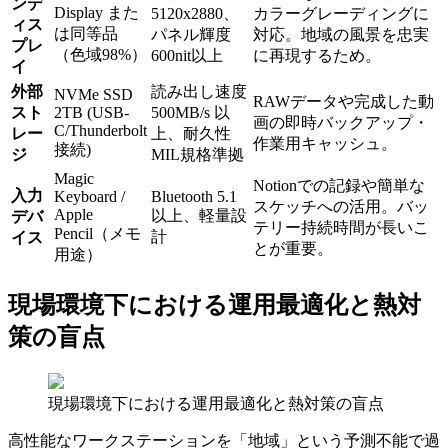
ンデ
Display また
5120x2880、
カラーグレーディングに
ィス
は同等品
パネル輝度
対応。地域の風景を忠実
プレ
（色域98%）
600nit以上
に再現するため。
イ
外部
読み出し速度
NVMe SSD
RAWデータや完成した動
スト
2TB (USB-
500MB/s 以
画の即時バックアップ・
C/Thunderbolt
レー
上、耐久性
作業用キャッシュ。
接続)
ジ
MIL規格準拠
Magic
Notionでの記録や簡単な
入力
Keyboard /
Bluetooth 5.1
スケッチへの活用。バッ
Apple
以上、軽量設
デバ
テリー持続時間が長いこ
Pencil（メモ
計
イス
とが重要。
用途）
現場環境下における運用最適化と熱対
策の盲点
現場環境下における運用最適化と熱対策の盲点
高性能なワークステーションを「地域」という予測不能で過