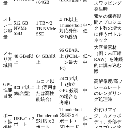
/ 64GB
量
スワッピング
発生時
素材の保存期
スト
4 TB以上
間とプロジェ
512 GB
1 TB〜2
レー
中〜
Thunderbolt
NVMe
クト数の増大
TB NVMe
対応外部
ジ容
低
SSD
SSD
に伴うボトル
SSD必須
量
ネック
大容量素材
96 GB/s以
メモ
（例：未圧縮
48 GB/s以
64 GB/s以
上 (PCIeレ
低〜
リ帯
RAW）を連続
上
上
ーン最大
中
域幅
的に読み込む
化)
際
24コア以
12コア以
高解像度/高フ
GPU
上 (独立
8コア以上
上 (専用ま
レームレート
性能
GPU必須
中
(統合型)
たは高性
のレンダリン
目安
の場合も
能統合)
グ処理時
考慮)
Thunderbolt
外付けマイ
5対応 x 4
ポー
Thunderbolt
ク、カメラボ
低〜
USB-C x 2
5対応 x 3
ポート +
ト拡
ディ、外部デ
ポート
中
ポート
SDカード
張性
ィスプレイ接