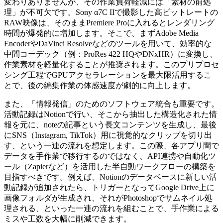
変わりありませんが、その作業負荷軽減には「素材の前処
理」が不可欠です。Sony α7C IIで撮影した高ビットレートの
RAW映像は、そのままPremiere Proに入れるとレンダリング
時間が爆発的に増加します。そこで、まずAdobe Media
EncoderやDaVinci Resolveなどのツールを用いて、効率的な
中間コーデック（例：ProRes 422 HQやDNxHR）に変換し、
作業素材を軽量化することが推奨されます。このプリプロセ
シング工程でGPUアクセラレーションを最大限活用するこ
とで、後の編集作業の体感速度が劇的に向上します。
また、「情報発信」のためのソフトウェア統合も重要です。
活動記録はNotionで行い、そこから抽出した構造化された情
報を元に、noteの記事という長文コンテンツを生成し、最後
にSNS（Instagram, TikTok）用に視覚的なクリップを切り出
す、という一連の流れを想定します。この際、各アプリ間で
データを手作業で移行するのではなく、API連携や自動化ツ
ール（Zapierなど）を活用した半自動ワークフローの構築を
目指すべきです。例えば、Notionのデータベースに新しい活
動記録が追加されたら、トリガーとなってGoogle Drive上に
画像フォルダが生成され、それがPhotoshopでサムネイル処
理される、といった一連の流れを組むことで、手作業による
ミスや工数を大幅に削減できます。