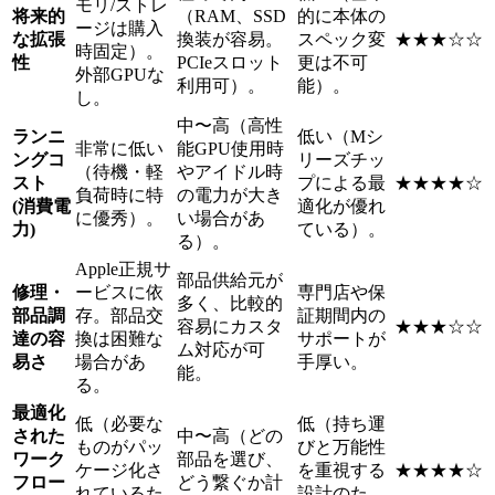
モリ/ストレ
将来的
（RAM、SSD
的に本体の
ージは購入
な拡張
換装が容易。
スペック変
★★★☆☆
時固定）。
性
PCIeスロット
更は不可
外部GPUな
利用可）。
能）。
し。
中〜高（高性
ランニ
低い（Mシ
非常に低い
能GPU使用時
ングコ
リーズチッ
（待機・軽
やアイドル時
スト
プによる最
★★★★☆
負荷時に特
の電力が大き
(消費電
適化が優れ
に優秀）。
い場合があ
力)
ている）。
る）。
Apple正規サ
部品供給元が
修理・
ービスに依
専門店や保
多く、比較的
部品調
存。部品交
証期間内の
容易にカスタ
★★★☆☆
達の容
換は困難な
サポートが
ム対応が可
易さ
場合があ
手厚い。
能。
る。
最適化
低（必要な
低（持ち運
された
中〜高（どの
ものがパッ
びと万能性
ワーク
部品を選び、
ケージ化さ
を重視する
★★★★☆
フロー
どう繋ぐか計
れているた
設計のた