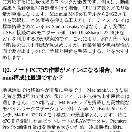
に対応するには最低限のスペックが必要です。例えば、動画
編集と高解像度写真処理を行う場合、CPUコア数とメモリ容
量が重要になります。Mac mini M4 Proモデルから24GBメモ
リを選択し、本体価格を抑える工夫として、ディスプレイは
標準搭載されている5K Studio Displayではなく、より安価な
USB-C接続の4Kモニター（例：Dell UltraSharp U2723QEな
ど）を利用するのが現実的です。これにより、約3万円～5万
円程度のコスト削減が見込めますが、作業領域や色再現性の
面で差が出ますので、予算と用途を明確にすることをおすす
めします。
Q2. ノートPCでの作業がメインになる場合、Mac
mini構成は最適ですか？
地域活動では移動性が非常に重要です。Mac miniのような据
え置き型は強力ですが、常にフィールドへ持ち出す用途には
適しません。この場合は、M4 Proチップを搭載した高性能な
モバイルワークステーション（例：Apple MacBook Pro 16イ
ンチ, M4 Pro, 32GBメモリ構成）が最適解となります。特に
α7C IIで撮影した高ビットレートのRAWデータや、Premiere
Proでの編集作業は発熱量も大きいため、冷却機構に優れ、