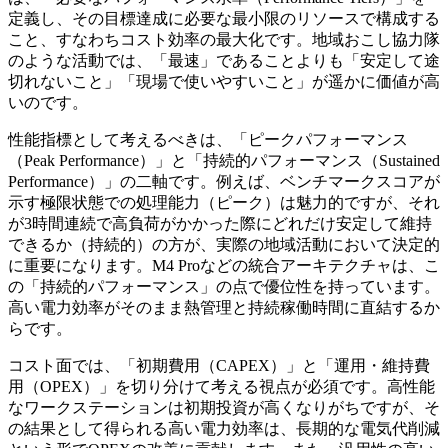
定義し、その目標達成に必要な最小限のリソースで構成する
こと、すなわちコスト効率の最大化です。地域おこし協力隊
のような活動では、「最速」であることよりも「安定して途
切れないこと」「現場で使いやすいこと」が遥かに価値が高
いのです。
性能指標として考えるべきは、「ピークパフォーマンス
（Peak Performance）」と「持続的パフォーマンス（Sustained
Performance）」の二軸です。例えば、ベンチマークスコアが
示す極限状態での処理能力（ピーク）は魅力的ですが、それ
が3時間連続で高負荷がかかった際にどれだけ安定して維持
できるか（持続的）の方が、実際の地域活動において決定的
に重要になります。M4 Proなどの統合アーキテクチャは、こ
の「持続的パフォーマンス」の点で優位性を持っています。
高い電力効率がそのまま熱管理と持続稼働時間に直結するか
らです。
コスト面では、「初期費用（CAPEX）」と「運用・維持費
用（OPEX）」を切り分けて考える視点が必須です。高性能
なワークステーションは初期投資が高くなりがちですが、そ
の結果として得られる高い電力効率は、長期的な電気代削減