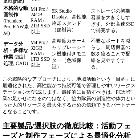
Instagram)
本格的な動
M4 Pro /
5K Studio
ストレージの初期
画制作
24GB
Display、高性能
容量を大きくしす
RAM /
(Premiere
冷却スタンド
ぎず、外部高速SSD
2TB SSD
Pro, RAW素
（熱対策）
で補完する。
以上
材)
高精度カラーキ
不要なポートを減
M4 Pro /
データ分
ャリブレーショ
らし、周辺機器の
32GB
析・多様な
RAM /
ン機能付きモニ
数を絞ることで配
作業
(統計
1TB SSD
ター（色域保
線を見やすくす
処理, CAD)
以上
証）
る。
この戦略的なアプローチにより、地域活動という「目的」に
最適化された、高性能かつ持続可能で管理しやすいワークス
テーションが完成します。最終的に目指すべきは、PCが作
業の足かせになるのではなく、協力隊員の創造性や体力とい
った人的リソースを最大化するための信頼できるパートナー
となることです。
主要製品/選択肢の徹底比較：活動フェ
ーズと制作フェーズによる最適化分析