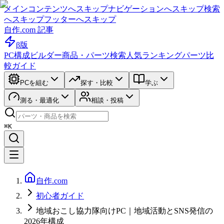
メインコンテンツへスキップ
ナビゲーションへスキップ
検索
へスキップ
フッターへスキップ
自作.com 記事
β版
PC構成ビルダー
商品・パーツ検索
人気ランキング
パーツ比
較ガイド
PCを組む
探す・比較
学ぶ
測る・最適化
相談・投稿
⌘K
自作.com
初心者ガイド
地域おこし協力隊向けPC｜地域活動とSNS発信の
2026年構成