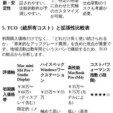
で、特定の用途
新・安
証されやすい。
せぬ挙動のリ
に合わせた究極
定性
比較的動作が予
スクも考慮が
のカスタマイズ
測しやすい。
必要。
が可能。
5. TCO（総所有コスト）と拡張性比較表
初期購入価格だけでなく、「どれだけ長く使い続けられる
か」「将来的なアップグレード費用」を含めた視点が重要で
す。地域活動は数年間というスパンで継続するため、TCO
の観点から分析します。
ハイスペック
コストパフ
Mac mini
高性能
Windowsワー
ォーマンス
M4 Pro +
評価軸
MacBook
Studio
クステーショ
指数 (5段
Pro (M4)
Display
ン
階)
￥30万〜
￥35万〜
初期購
￥60万+
￥25万〜￥55
￥75万 (モ
入価格
★★★★☆
（ディスプ
万
デルによ
帯
レイ含む）
る)
限定的（メ
極めて高い
低い（基本