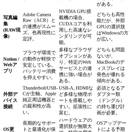
がある。
NVIDIA GPU搭
どちらも高性
Adobe Camera
写真編
載機の場合、
Raw（ACR）と
能だが、外部
集
CUDAコアを利
の連携がスムー
GPUの選択肢
(RAW現
用した高速なレ
ズ。色再現性に
はWindowsの方
像)
ンダリングが可
定評。
が広い。
能。
多様なブラウザ
どちらも問題
ブラウザ環境で
オプションがあ
ないが、
の動作が軽快で
Notion /
り、特定のWeb
MacBookのデ
Webア
安定している。
サービスとの連
ィスプレイは
プリ
バッテリー消費
携に強い場合が
発色が優れる
を抑えやすい。
ある。
傾向がある。
Thunderbolt/USB-
USB-A, HDMIな
必須となるア
Cが主軸。Apple
外部デ
ど多様な物理ポ
ダプター類
純正周辺機器と
バイス
ートを搭載しや
（ドングル）
の親和性が高
接続
すい。拡張性に
の持ち運び計
い。
富む。
画が必要。
ハードウェアの
長期的なサポー
OSアップデー
選択肢が無限大
OS更
トと最適化が保
トによる予期