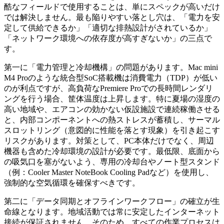
酷なフィールドで使用することは、単にスペックが高いだけ
では解決しません。最も陥りやすい落とし穴は、「電力を安
定して供給できるか」「適切な排熱設計がされているか」
「ネットワーク環境への依存度が高すぎないか」の三点で
す。
第一に「電力管理と冷却機構」の問題があります。Mac mini
M4 Proのような統合型SoC搭載機は消費電力（TDP）が低い
のが利点ですが、高負荷なPremiere Proでの長時間レンダリ
ングを行う場合、筐体温度は上昇します。特に夏場の湿度の
高い地域や、エアコンの効かない仮設施設で連続稼働させる
と、内部コンポーネントへの熱ストレスが蓄積し、サーマル
スロットリング（意図的に性能を落とす現象）を引き起こす
リスクがあります。対策として、PC本体だけでなく、周辺
機器も含めた冷却環境の設計が必要です。最低限、底面から
の吸気口を塞がないよう、専用の冷却台やノート型スタンド
（例：Cooler Master NoteBook Cooling Padなど）を使用し、
強制的な空気循環を確保すべきです。
第二に「データ同期とオフラインワークフロー」の確立が生
命線となります。地域活動では常に安定したインターネット
接続が保証されません。そのため、すべての作業プロセスは