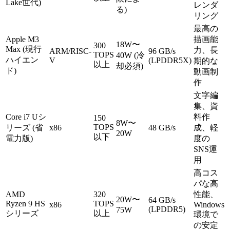
Lake世代)
レンダ
る)
リング
最高の
Apple M3
描画能
18W〜
300
Max (現行
力、長
ARM/RISC-
96 GB/s
TOPS
40W (冷
ハイエン
V
(LPDDR5X)
期的な
以上
却必須)
ド)
動画制
作
文字編
集、資
Core i7 Uシ
料作
150
8W〜
TOPS
リーズ (省
x86
48 GB/s
成、軽
20W
以下
電力版)
度の
SNS運
用
高コス
パな高
AMD
320
性能、
20W〜
64 GB/s
Ryzen 9 HS
TOPS
x86
Windows
(LPDDR5)
75W
シリーズ
以上
環境で
の安定