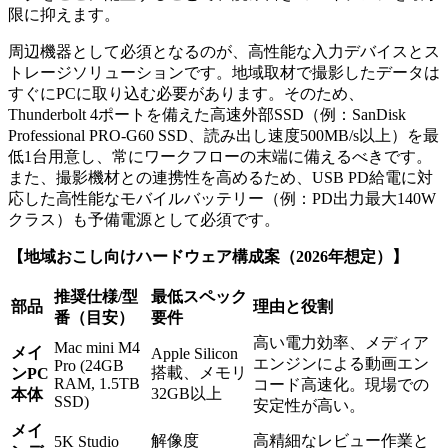
限に抑えます。
周辺機器として必須となるのが、高性能な入力デバイスとス
トレージソリューションです。地域取材で撮影したデータは
すぐにPCに取り込む必要があります。そのため、
Thunderbolt 4ポートを備えた高速外部SSD（例：SanDisk
Professional PRO-G60 SSD、読み出し速度500MB/s以上）を最
低1台用意し、常にワークフローの末端に備えるべきです。
また、撮影機材との連携性を高めるため、USB PD給電に対
応した高性能なモバイルバッテリー（例：PD出力最大140W
クラス）も予備電源として必須です。
【地域おこし向けハードウェア構成案（2026年想定）】
推奨仕様/型
最低スペック
部品
理由と役割
番（目安）
要件
高い電力効率、メディア
Mac mini M4
メイ
Apple Silicon
エンジンによる動画エン
Pro (24GB
搭載、メモリ
ンPC
RAM, 1.5TB
コード高速化。現場での
32GB以上
本体
SSD)
安定性が高い。
メイ
解像度
高精細なレビュー作業と
5K Studio