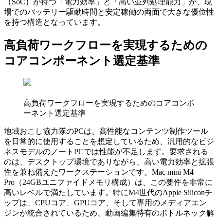
（SoC）が持つ「電力効率」と「高い並列処理能力」が、現
場でのバッテリー駆動時間と安定稼働の両面で大きな優位性
を持つ構造となっています。
高負荷ワークフローを実現するための
コアコンポーネント選定基準
高負荷ワークフローを実現するためのコアコンポ
ーネント選定基準
地域おこし協力隊のPCは、高性能なコンテンツ制作ツール
を日常的に使用することを想定しているため、汎用的なビジ
ネスモデルのノートPCでは性能が不足します。要求される
のは、デスクトップ環境でありながら、高い電力効率と拡張
性を兼ね備えたワークステーションです。Mac mini M4
Pro（24GBユニファイドメモリ構成）は、この要件を非常に
高いレベルで満たしています。特にM4世代のApple Siliconチ
ップは、CPUコア、GPUコア、そして専用のメディアエン
ジンが統合されているため、動画編集特有のボトルネック解