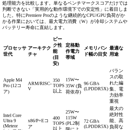
処理能力を比較します。単なるベンチマークスコアだけでは
判断できない「実用的な動作環境下での安定性」に着目しま
した。特にPremiere Proのような継続的なCPU/GPU負荷がか
かる作業においては、最大電力消費（W）が冷却システムや
バッテリー寿命に直結します。
ピー
ク性
定格動
プロセッサ
アーキテク
メモリバン
最適な
能
作電力
世代
チャ
ド幅の目安
用途
(目
帯域
安)
バラン
スの取
15W〜
Apple M4
350
れた編
ARM/RISC-
96 GB/s
Pro (12コ
TOPS
35W (負
V
(LPDDR5X)
集、電
以上
ア)
荷依存)
力効率
重視
最大の
25W〜
絶対性
Intel Core
115W
400
Ultra 9
x86/P+Eコ
能、高
72 GB/s
TOPS
(PL2制
(Meteor
(LPDDR5X)
ア
負荷な
以上
限によ