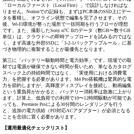
「ローカルファースト（Local First）」で設計しなければな
りません。Notionでの記録も、まずはPC本体のSSD上にデー
タを蓄積し、オフライン状態で編集を完了させます。その
後、Wi-Fi環境が整った場所で一括同期を行うフローが理想
です。また、撮影したSony α7C IIのデータ（数GB〜数十GB
単位）は、クラウドへの即時アップロードを試みるのではな
く、まず高速な外部SSDに「3-2-1バックアップルール」に基
づき物理的に複製することが最優先となります。
第三に「バッテリー駆動時間と電力効率」です。現場での取
材では電源が確保できない時間が長いため、単なるカタログ
スペック上の持続時間ではなく、「実使用における消費電
力」を把握する必要があります。M4 Pro搭載機は驚異的な電
力を節約しますが、高輝度ディスプレイを接続し、動画編集
という重負荷がかかると、バッテリー消耗率は急激に上がり
ます。計算上、低負荷での利用で10〜12時間駆動が可能であ
っても、Premiere Proによる30分間のレンダリングを行う
と、追加の電力供給（PD対応ACアダプター）が必須となる
ことを念頭に置く必要があります。
【運用最適化チェックリスト】