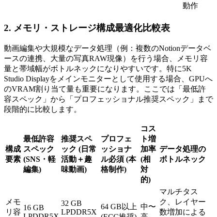
動作
2. メモリ・ストレージ構成最適化比較表
動画編集や大規模なデータ処理（例：複数のNotionデータベ
ースの連携、大量の写真RAW現像）を行う場合、メモリ容
量と帯域幅がボトルネックになりやすいです。特に5K
Studio Displayをメインモニターとして使用する場合、GPUへ
のVRAM割り当て量も重要になります。ここでは「最低許
容スペック」から「プロフェッショナル推奨スペック」まで
段階的に比較します。
コス
最低許容
推奨スペ
プロフェ
ト増
構成
スペック
ック (日常
ッショナ
加率
データ処理の
要素
(SNS・軽
活動＋趣
ル必須 (本
(相
ボトルネック
編集)
味動画)
格制作)
対
的)
マルチタス
メモ
ク、レイヤー
32 GB
64 GB以上
中〜
16 GB
リ容
LPDDR5X
数増加による
LPDDR5X
(ECC推奨)
高