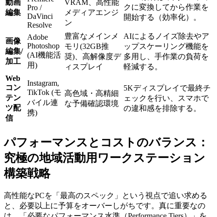
動画
VRAM、高性能
クに変換してから作業を
Pro /
編集
メディアエンジ
DaVinci
開始する（効率化）。
ン
Resolve
豊富なメインメ
AIによるノイズ除去やア
Adobe
画像
Photoshop
モリ(32GB推
ップスケーリング機能を
編集/
(AI機能活
奨)、高解像度デ
多用し、手作業の負荷を
加工
用)
ィスプレイ
軽減する。
Web
Instagram,
コン
5Kディスプレイで最終チ
TikTok (モ
高色域・高精細
テン
ェックを行い、スマホで
バイル連
な予備確認環境
ツ配
の違和感を排除する。
携)
信
パフォーマンスとコストのバランス：
究極の地域活動用ワークステーション
構築戦略
高性能なPCを「最高のスペック」という視点で追い求める
と、必要以上に予算をオーバーしがちです。真に重要なの
は、「必要なパフォーマンス水準（Performance Tiers）」を