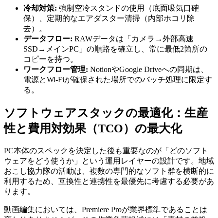
冷却対策:
強制空冷スタンドの使用（底面吸気口確
保）、定期的なエアダスター清掃（内部ホコリ除
去）。
データフロー:
RAWデータは「カメラ→外部高速
SSD→メインPC」の順路を確立し、常に最低2箇所の
コピーを持つ。
ワークフロー管理:
NotionやGoogle Driveへの同期は、
電源とWi-Fiが確保された場所でのバッチ処理に限定す
る。
ソフトウェアスタックの最適化：生産
性と費用対効果（TCO）の最大化
PC本体のスペックを決定した後も重要なのが「どのソフト
ウェアをどう使うか」という運用レイヤーの設計です。地域
おこし協力隊の活動は、複数の専門的なソフト群を横断的に
利用するため、互換性と連携性を最優先に考慮する必要があ
ります。
動画編集においては、Premiere Proが業界標準であることは