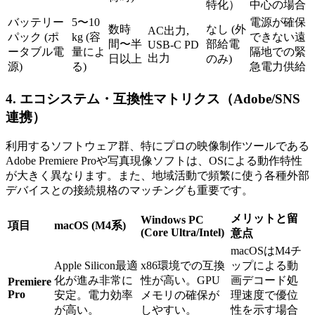
特化）
中心の場合
バッテリー
5〜10
電源が確保
数時
なし (外
AC出力,
パック (ポ
kg (容
できない遠
間〜半
部給電
USB-C PD
ータブル電
量によ
隔地での緊
出力
日以上
のみ)
源)
る)
急電力供給
4. エコシステム・互換性マトリクス（Adobe/SNS
連携）
利用するソフトウェア群、特にプロの映像制作ツールである
Adobe Premiere Proや写真現像ソフトは、OSによる動作特性
が大きく異なります。また、地域活動で頻繁に使う各種外部
デバイスとの接続規格のマッチングも重要です。
メリットと留
Windows PC
項目
macOS (M4系)
(Core Ultra/Intel)
意点
macOSはM4チ
Apple Silicon最適
x86環境での互換
ップによる動
化が進み非常に
性が高い。GPU
画デコード処
Premiere
Pro
安定。電力効率
メモリの確保が
理速度で優位
が高い。
しやすい。
性を示す場合