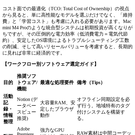
コスト面での最適化（TCO: Total Cost of Ownership）の視点
から見ると、単に高性能なモデルを選ぶだけでなく、「維持
費」と「学習コスト」も考慮に入れる必要があります。Mac
mini M4 Proのような統合型システムは初期投資が高くなりが
ちですが、その圧倒的な電力効率（低消費電力＝電気代節
約）、安定したOS環境によるトラブルシューティング工数
の削減、そして高いリセールバリューを考慮すると、長期的
に見れば非常に経済的です。
【ワークフロー別ソフトウェア選定ガイド】
推奨ソフ
目的
トウェア/
最適な処理要件
備考（Tips）
機能
活動
Notion (デ
オフライン同期設定を必
記
大容量RAM、安
ータベー
ず行う。地域特有のタグ
録・
定したブラウザ
スビュー
付けシステムを構築す
情報
動作
推奨)
る。
整理
Adobe
強力なGPU
RAW素材は中間コーデッ
Premiere