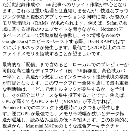
た活動記録作成や、note記事へのリライト作業が中心となり
ます。これらは重い処理とは直結しませんが、快適なブラウ
ジング体験と複数のアプリケーションを同時に開いた際のメ
モリ管理能力（RAM）が求められます。例えば、Safariで地
域に関する複数のウェブサイトを開きながら、Notionのデー
タベースビューで活動履歴を参照し、その情報をWordや
Google Docsにコピー＆ペーストする際、16GB RAMではす
ぐにボトルネックが発生します。最低でも32GB以上のユニ
ファイドメモリを搭載することが望ましいです。
最終的な「配信」まで含めると、ローカルでのプレビューが
可能な高性能なディスプレイ（例：5K解像度、高色域カバ
ー率）と、高速かつ安定したインターネット接続環境の構築
が前提となります。このワークフロー全体を通して最も重要
な判断軸は、「どこでボトルネックが発生するか」を予測
し、その部分にリソースを集中投下することです。例えば、
CPUが高くてもGPUメモリ（VRAM）が不足すれば、
Premiere Proでのエフェクト処理時にカクつきが発生しま
す。逆にGPUが最強でも、メモリ帯域幅が狭いとデータ転
送が遅延し、読み込み速度の低下を招きます。この多角的な
視点から、Mac mini M4 Proのような統合アーキテクチャ