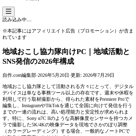
読み込み中…
※本記事にはアフィリエイト広告（プロモーション）が含ま
れています
地域おこし協力隊向けPC｜地域活動と
SNS発信の2026年構成
自作.com編集部
·
2026年5月20日
·
更新:
2026年7月29日
地域おこし協力隊として活動される方々にとって、デジタル
デバイスは単なる事務ツール以上の存在です。週末や休暇を
利用して行う取材撮影から、得られた素材をPremiere Proで
編集し、InstagramやTikTokを通じて全国に向けて発信を行う
までの一連の流れは、高い処理能力と安定性が求められま
す。特に、Sony α7C IIのような高解像度センサーを持つカメ
ラで撮影した5K/4Kの映像データを現地でさかのぼり調整
（カラーグレーディング）する場合、一般的なノートPCで