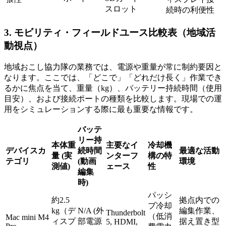
スロット
続時の利便性
3. モビリティ・フィールドユース比較表（地域活
動視点）
地域おこし協力隊の業務では、電源や重量が常に制約要因と
なります。ここでは、「どこで」「どれだけ長く」作業でき
るかに焦点を当て、重量（kg）、バッテリー持続時間（使用
目安）、および接続ポートの種類を比較します。現場での運
用をシミュレーションする際に最も重要な情報です。
バッテ
リー持
本体重
主要なイ
冷却機
デバイスカ
続時間
最適な活動
量 (実
ンターフ
構の特
テゴリ
(動画
環境
測値)
ェース
性
編集
時)
パッシ
約2.5
拠点内での
ブ冷却
kg（デ
N/A (外
編集作業、
Thunderbolt
（低消
Mac mini M4
ィスプ
部電源
据え置き型
5, HDMI,