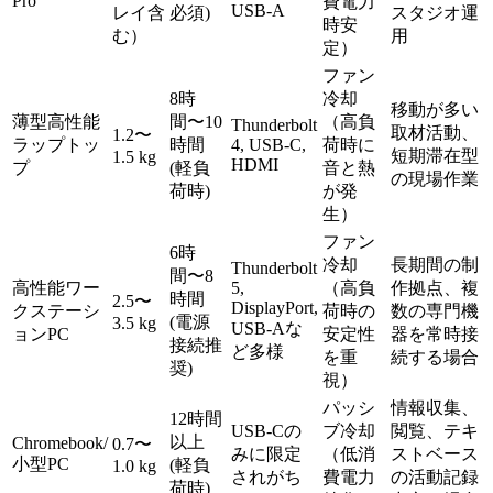
Pro
費電力
USB-A
レイ含
必須)
スタジオ運
時安
む）
用
定）
ファン
8時
冷却
移動が多い
薄型高性能
間〜10
（高負
Thunderbolt
取材活動、
1.2〜
ラップトッ
時間
4, USB-C,
荷時に
短期滞在型
1.5 kg
HDMI
プ
(軽負
音と熱
の現場作業
荷時)
が発
生）
ファン
6時
冷却
長期間の制
Thunderbolt
間〜8
高性能ワー
5,
（高負
作拠点、複
時間
2.5〜
DisplayPort,
クステーシ
荷時の
数の専門機
(電源
3.5 kg
USB-Aな
ョンPC
安定性
器を常時接
接続推
ど多様
を重
続する場合
奨)
視）
パッシ
情報収集、
12時間
USB-Cの
ブ冷却
閲覧、テキ
以上
Chromebook/
0.7〜
みに限定
（低消
ストベース
小型PC
(軽負
1.0 kg
されがち
費電力
の活動記録
荷時)