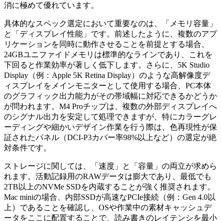
消に極めて優れています。
具体的なスペック選定において重要なのは、「メモリ容量」
と「ディスプレイ性能」です。前述したように、複数のアプ
リケーションを同時に動作させることを前提とする場合、
24GBユニファイドメモリは標準的なラインであり、これを
下回ると作業効率が著しく低下します。さらに、5K Studio
Display（例：Apple 5K Retina Display）のような高解像度デ
ィスプレイをメインモニターとして使用する場合、PC本体
のグラフィック出力能力がその帯域幅に対応できるかどうか
が問われます。M4 Proチップは、複数の外部ディスプレイへ
のシグナル出力を安定して処理できますが、特にカラーグレ
ーディングや細かいデザイン作業を行う際は、色再現性が保
証されたパネル（DCI-P3カバー率98%以上など）の選定が絶
対条件です。
ストレージに関しては、「速度」と「容量」の両立が求めら
れます。活動記録用のRAWデータは膨大であり、最低でも
2TB以上のNVMe SSDを内蔵することが強く推奨されます。
Mac miniの場合、内部SSDが高速なPCIe接続（例：Gen 4.0以
上）であることを確認し、OSや作業中の素材キャッシュデ
ータをここに配置することで、読み書きのレイテンシを最小