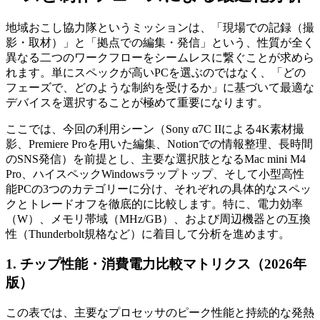
地域おこし協力隊というミッションは、「現場での記録（撮
影・取材）」と「拠点での編集・発信」という、性質が全く
異なる二つのワークフローをシームレスに繋ぐことが求めら
れます。単にスペックが高いPCを選ぶのではなく、「どの
フェーズで、どのような制約を受けるか」に基づいて最適な
デバイスを選択することが極めて重要になります。
ここでは、今回の利用シーン（Sony α7C IIによる4K素材撮
影、Premiere Proを用いた編集、Notionでの情報整理、長時間
のSNS発信）を前提とし、主要な選択肢となるMac mini M4
Pro、ハイスペックWindowsラップトップ、そして小型高性
能PCの3つのカテゴリーに分け、それぞれの具体的なスペッ
クとトレードオフを徹底的に比較します。特に、電力効率
（W）、メモリ帯域（MHz/GB）、および周辺機器との互換
性（Thunderbolt規格など）に着目して分析を進めます。
1. チップ性能・消費電力比較マトリクス（2026年
版）
この表では、主要なプロセッサのピーク性能と持続的な発熱