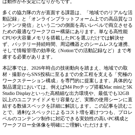
は動作が不安定になりがちです。
多くの協力隊の方が直面する課題は、「地域でのリアルな活
動記録」と「オンラインプラットフォーム上での高品質なコ
ンテンツ発信」という二つの側面を高いレベルで両立させる
ための最適なワークフロー構築にあります。単なる高性能
CPUや大容量メモリを搭載したPCを選ぶだけでは解決せ
ず、バッテリー持続時間、周辺機器とのシームレスな連携、
そして情報管理の効率化（Notionでの活動記録など）まで考
慮する必要があります。
本記事では、2026年時点の技術動向を踏まえ、地域での取
材・撮影からSNS投稿に至るまでの全工程を支える「究極の
ワークステーション構成」を専門的に提案します。具体的な
製品選定においては、例えばM4 Proチップ搭載Mac miniと5K
Studio Displayといった高精細な出力環境や、最低でも32GB
以上のユニファイドメモリ容量など、実際の使用シーンに直
結する数値スペックを詳細に解説します。この記事を読むこ
とで、過剰なスペックによるコスト増を避けつつも、プロレ
ベルのコンテンツ制作に対応できる実効性の高いPC構成と
ワークフロー全体像を明確にご理解いただけます。