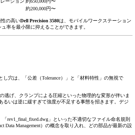
ュレーション
約650,000円〜
用
約200,000円〜
、信頼性の高い
Dell Precision 3580
は、モバイルワークステーション
シュ率を最小限に抑えることができます。
は、「公差（Tolerance）」と「材料特性」の無視で
刃物の逃げ、クランプによる圧縮といった物理的な変形が伴いま
あるいは逆に緩すぎて強度が不足する事態を招きます。デジ
inal_fixed.dwg」といった不適切なファイル命名規則
ata Management）の概念を取り入れ、どの部品が最新の設