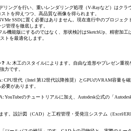
なモデリングを行い、重いレンダリング処理（V-Rayなど）は
コストを抑えつつ、高品質な画像を得られます。
NVMe SSDに置く必要はありません。現在進行中のプロジェク
ージ管理を徹底します。
フル機能版にするのではなく、形状検討はSketchUp、精密加工はFu
ストを最適化します。
か？
A: 木工のスタイルによります。自由な造形やプレゼン重視なら
も強力です。
A: CPU世代（Intel 第12世代以降推奨）とGPUのVRA
る必要があります。
A: YouTubeのチュートリアルに加え、Autodesk公式の「Autodesk De
します。設計図（CAD）と工程管理・受発注システム（Excel
: 「ツールパスの検証」です。CAD上の刃物径と、実際のルー