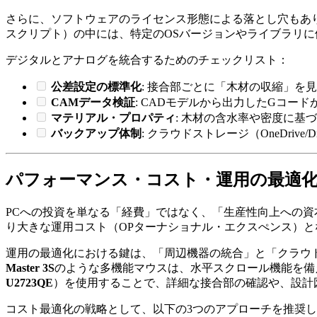
さらに、ソフトウェアのライセンス形態による落とし穴もあります。Fus
スクリプト）の中には、特定のOSバージョンやライブラリに
デジタルとアナログを統合するためのチェックリスト：
公差設定の標準化
: 接合部ごとに「木材の収縮」を
CAMデータ検証
: CADモデルから出力したGコードが、
マテリアル・プロパティ
: 木材の含水率や密度に基
バックアップ体制
: クラウドストレージ（OneDriv
パフォーマンス・コスト・運用の最適
PCへの投資を単なる「経費」ではなく、「生産性向上への資
り大きな運用コスト（OPターナショナル・エクスぺンス）
運用の最適化における鍵は、「周辺機器の統合」と「クラウド
Master 3S
のような多機能マウスは、水平スクロール機能を備え
U2723QE
）を使用することで、詳細な接合部の確認や、設計
コスト最適化の戦略として、以下の3つのアプローチを推奨