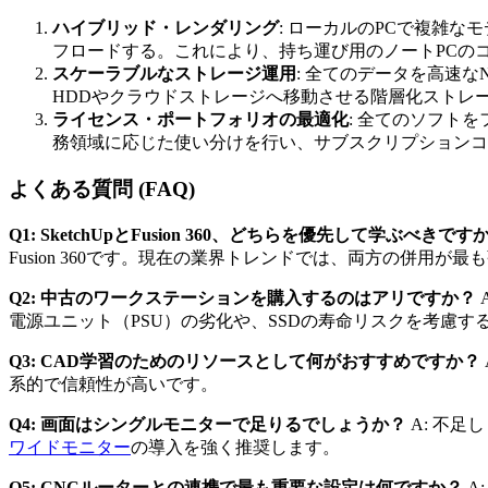
ハイブリッド・レンダリング
: ローカルのPCで複雑
フロードする。これにより、持ち運び用のノートPCの
スケーラブルなストレージ運用
: 全てのデータを高速な
HDDやクラウドストレージへ移動させる階層化ストレ
ライセンス・ポートフォリオの最適化
: 全てのソフトを
務領域に応じた使い分けを行い、サブスクリプションコ
よくある質問 (FAQ)
Q1: SketchUpとFusion 360、どちらを優先して学ぶべきです
Fusion 360です。現在の業界トレンドでは、両方の併用が最
Q2: 中古のワークステーションを購入するのはアリですか？
電源ユニット（PSU）の劣化や、SSDの寿命リスクを考慮す
Q3: CAD学習のためのリソースとして何がおすすめですか？
系的で信頼性が高いです。
Q4: 画面はシングルモニターで足りるでしょうか？
A: 不足
ワイドモニター
の導入を強く推奨します。
Q5: CNCルーターとの連携で最も重要な設定は何ですか？
A