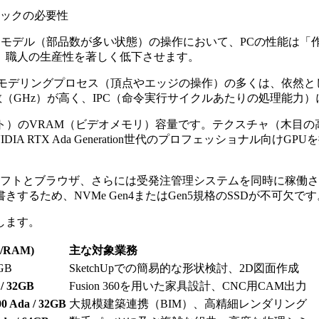
ックの必要性
の高ポリゴンモデル（部品数が多い状態）の操作において、PCの性能
、職人の生産性を著しく低下させます。
デリングプロセス（頂点やエッジの操作）の多くは、依然としてシ
に、クロック周波数（GHz）が高く、IPC（命令実行サイクルあたりの処
ト）のVRAM（ビデオメモリ）容量です。テクスチャ（木目
A RTX Ada Generation世代のプロフェッショナル向
フトとブラウザ、さらには受発注管理システムを同時に稼働させる場
るため、NVMe Gen4またはGen5規格のSSDが不可欠です
します。
/RAM)
主な対象業務
6GB
SketchUpでの簡易的な形状検討、2D図面作成
/ 32GB
Fusion 360を用いた家具設計、CNC用CAM出力
000 Ada / 32GB
大規模建築連携（BIM）、高精細レンダリング