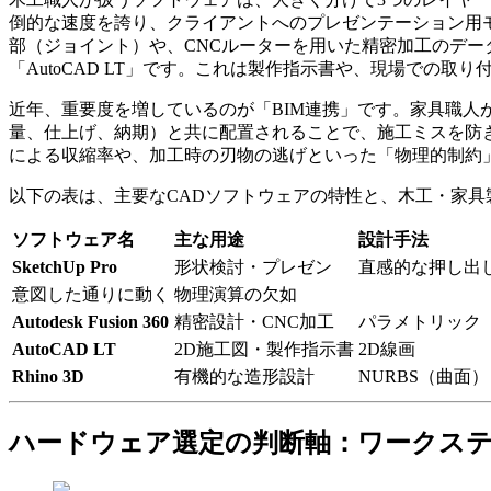
倒的な速度を誇り、クライアントへのプレゼンテーション用モデル作
部（ジョイント）や、CNCルーターを用いた精密加工のデー
「AutoCAD LT」です。これは製作指示書や、現場での
近年、重要度を増しているのが「BIM連携」です。家具職人が設
量、仕上げ、納期）と共に配置されることで、施工ミスを防
による収縮率や、加工時の刃物の逃げといった「物理的制約
以下の表は、主要なCADソフトウェアの特性と、木工・家
ソフトウェア名
主な用途
設計手法
SketchUp Pro
形状検討・プレゼン
直感的な押し出
意図した通りに動く
物理演算の欠如
Autodesk Fusion 360
精密設計・CNC加工
パラメトリック
AutoCAD LT
2D施工図・製作指示書
2D線画
Rhino 3D
有機的な造形設計
NURBS（曲面）
ハードウェア選定の判断軸：ワークス