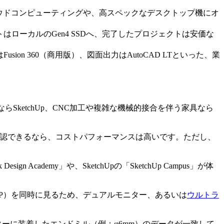
クラウドコンピューティングや、高スペックなデスクトップ機にオ
トはローカルのGen4 SSDへ、完了したプロジェクトは安価な
sion 360（商用版）、図面出力はAutoCAD LTといった、業
SketchUp、CNC加工や複雑な機械的接合を伴う家具なら
M容量を確認できるなら、コストパフォーマンスは高いです。ただし、
sign Academy」や、SketchUpの「SketchUp Campus」が体
/ERP）を同時に見るため、デュアルモニター、あるいは
ウルトラ
ターに装着したエンドミル（例：φ6mm）のデータが一致して