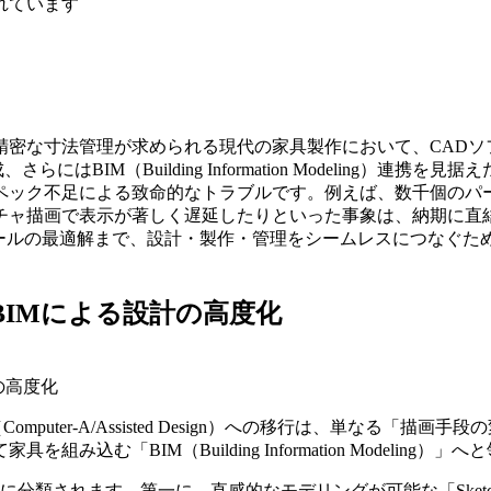
れています
な寸法管理が求められる現代の家具製作において、CADソフトウェ
さらにはBIM（Building Information Modelin
ペック不足による致命的なトラブルです。例えば、数千個のパ
で表示が著しく遅延したりといった事象は、納期に直結する重大な問
設計ツールの最適解まで、設計・製作・管理をシームレスにつなぐ
BIMによる設計の高度化
の高度化
puter-A/Assisted Design）への移行は、単なる
む「BIM（Building Information Modeling
分類されます。第一に、直感的なモデリングが可能な「Sketch