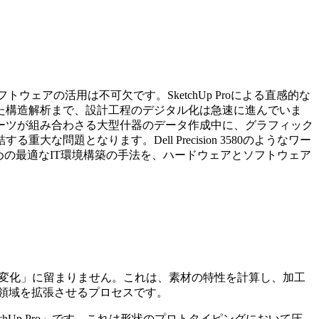
アの活用は不可欠です。SketchUp Proによる直感的な
g）連携を見据えた構造解析まで、設計工程のデジタル化は急速に進んでいま
ーツが組み合わさる大型什器のデータ作成中に、グラフィック
題となります。Dell Precision 3580のようなワー
ための最適なIT環境構築の手法を、ハードウェアとソフトウェア
「描画手段の変化」に留まりません。これは、素材の特性を計算し、加工
）」へと領域を拡張させるプロセスです。
Up Pro」です。これは形状のプロトタイピングにおいて圧