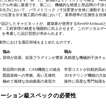
成に最適です。第二に、機械的な精度と部品間の干渉チェックを重視
タ出力において、パラメトリック（寸法変更が全体に連動する
取り付け位置を示す施工図の作成において、業界標準の互換性を担
計したキャビネットが、建築家が使用するRevitやArchic
ぎ、工程管理の精度を飛躍的に向上させます。このデジタルデ
」を考慮した設計思想が求められます。
具製作における適応領域をまとめたものです。
強み
弱み
し
習得が容易、拡張プラグインが豊富
高精度な機械的干渉チェ
部品間の拘束、CAM機能との統合
学習コストが比較的高め
図面規格への準拠、高い互換性
3Dモデリング機能の欠
極めて複雑な自由曲面の表現力
操作に高度な専門知識を
テーション級スペックの必要性