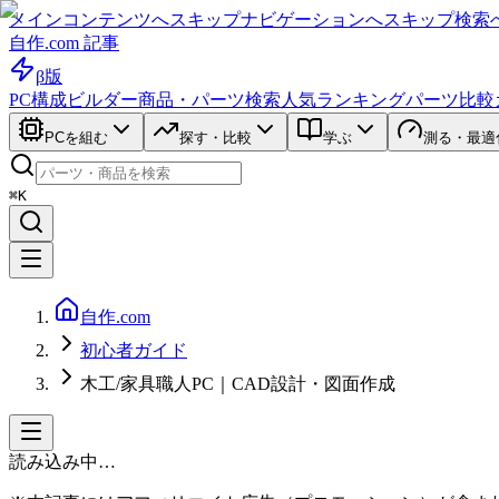
メインコンテンツへスキップ
ナビゲーションへスキップ
検索
自作.com 記事
β版
PC構成ビルダー
商品・パーツ検索
人気ランキング
パーツ比較
PCを組む
探す・比較
学ぶ
測る・最適
⌘K
自作.com
初心者ガイド
木工/家具職人PC｜CAD設計・図面作成
読み込み中…