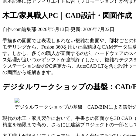
※本記事にはアフィリエイト広告（プロモーション）が含ま
木工/家具職人PC｜CAD設計・図面作成
自作.com編集部
·
2026年5月13日
·
更新:
2026年7月22日
手描きの図面では表現しきれない複雑な曲面や、部材ごとの精密
モデリングから、Fusion 360を用いた高精度なCAMデータ生成、
す。しかし、多くの職人が直面するのが、ハードウェアのス
ス処理が追いつかずソフトが強制終了したり、複雑なテクスチャ描画
クステーション級のPC選定から、AutoCAD LTを含む
の両面から紐解きます。
デジタルワークショップの基盤：CAD/
デジタルワークショップの基盤：CAD/BIMによる設計
現代の木工・家具製作において、手書きの図面から3D CAD（Com
精度を極限まで高め、さらには建築プロジェクトの一部として家具を組み込
木工職人が扱うソフトウェアは、大きく分けて3つのレイヤーに