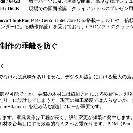
da / 64GB
数千パーツに及ぶ複雑な組曲、高度な物理シミ
00 / 16GB
現場での図面確認、クライアントへのプレゼン
ovo ThinkPad P14s Gen5
（Intel Core Ultra搭載モデル）や
ベンダーによる動作保証）を受けており、CADソフトのクラッ
制作の乖離を防ぐ
ぐ
なければ意味がありません。デジタル設計における最大の落とし穴
での制御が可能ですが、実際の木材には繊維方向による収縮や、
ったり」に設計してしまうと、現実の加工精度では入らないか、
m〜0.2mm）を組み込む設計フローが重要です。
家具製作は工程が長く、設計変更が頻繁に発生します。「rev1_f
無しにする致命的なミスへと繋がります。PDM（Product D