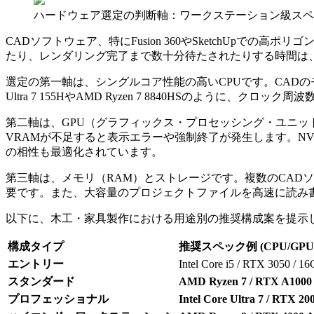
ハードウェア選定の判断軸：ワークステーション級スペ
CADソフトウェア、特にFusion 360やSketchUpで
たり、レンダリング完了まで数十分待たされたりする時間は
選定の第一軸は、シングルコア性能の高いCPUです。CADのモ
Ultra 7 155HやAMD Ryzen 7 8840HSのよう
第二軸は、GPU（グラフィックス・プロセッシング・ユニッ
VRAMが不足すると表示エラーや強制終了が発生します。NVIDI
の相性も最適化されています。
第三軸は、メモリ（RAM）とストレージです。複数のCADソ
要です。また、大容量のプロジェクトファイルを高速に読み書きす
以下に、木工・家具製作における用途別の推奨構成案を提示
構成タイプ
推奨スペック例 (CPU/GPU
エントリー
Intel Core i5 / RTX 3050 / 1
スタンダード
AMD Ryzen 7 / RTX A1000 
プロフェッショナル
Intel Core Ultra 7 / RTX 2