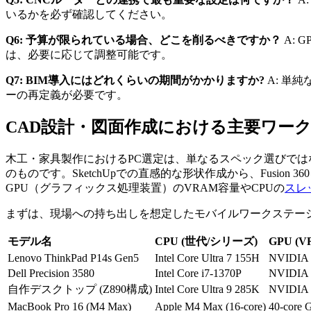
いるかを必ず確認してください。
Q6: 予算が限られている場合、どこを削るべきですか？
A: 
は、必要に応じて調整可能です。
Q7: BIM導入にはどれくらいの期間がかかりますか?
A: 単
ーの再定義が必要です。
CAD設計・図面作成における主要ワー
木工・家具製作におけるPC選定は、単なるスペック選びでは
のものです。SketchUpでの直感的な形状作成から、Fusio
GPU（グラフィックス処理装置）のVRAM容量やCPUの
スレ
まずは、現場への持ち出しを想定したモバイルワークステー
モデル名
CPU (世代/シリーズ)
GPU (
Lenovo ThinkPad P14s Gen5
Intel Core Ultra 7 155H
NVIDIA 
Dell Precision 3580
Intel Core i7-1370P
NVIDIA 
自作デスクトップ (Z890構成)
Intel Core Ultra 9 285K
NVIDIA 
MacBook Pro 16 (M4 Max)
Apple M4 Max (16-core)
40-cor