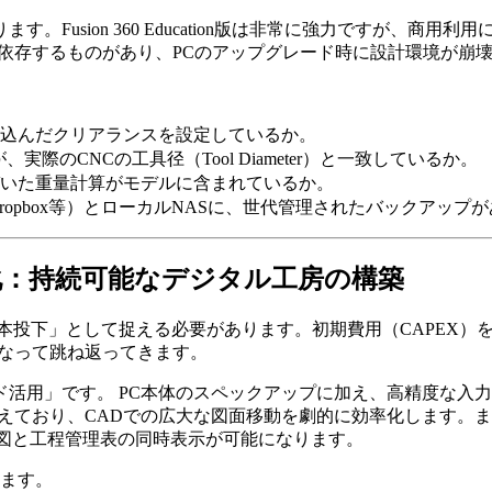
ion 360 Education版は非常に強力ですが、商用利用には
依存するものがあり、PCのアップグレード時に設計環境が崩
見込んだクリアランスを設定しているか。
実際のCNCの工具径（Tool Diameter）と一致しているか。
づいた重量計算がモデルに含まれているか。
e/Dropbox等）とローカルNASに、世代管理されたバックアップ
化：持続可能なデジタル工房の構築
本投下」として捉える必要があります。初期費用（CAPEX）
となって跳ね返ってきます。
活用」です。 PC本体のスペックアップに加え、高精度な入
ており、CADでの広大な図面移動を劇的に効率化します。また
図と工程管理表の同時表示が可能になります。
します。