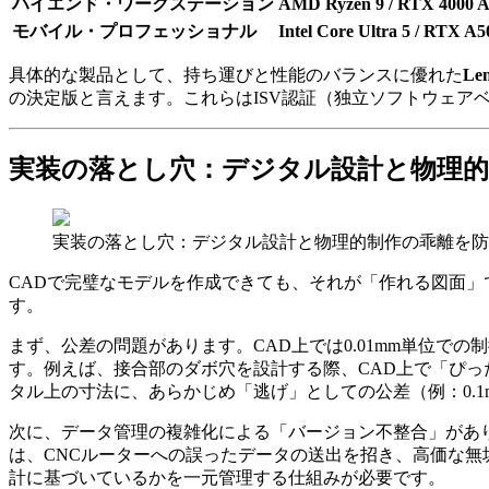
ハイエンド・ワークステーション
AMD Ryzen 9 / RTX 4000 A
モバイル・プロフェッショナル
Intel Core Ultra 5 / RTX A5
具体的な製品として、持ち運びと性能のバランスに優れた
Len
の決定版と言えます。これらはISV認証（独立ソフトウェア
実装の落とし穴：デジタル設計と物理的
実装の落とし穴：デジタル設計と物理的制作の乖離を防
CADで完璧なモデルを作成できても、それが「作れる図面」で
す。
まず、公差の問題があります。CAD上では0.01mm単位
す。例えば、接合部のダボ穴を設計する際、CAD上で「ぴ
タル上の寸法に、あらかじめ「逃げ」としての公差（例：0.1m
次に、データ管理の複雑化による「バージョン不整合」があります。
は、CNCルーターへの誤ったデータの送出を招き、高価な無垢材を台
計に基づいているかを一元管理する仕組みが必要です。