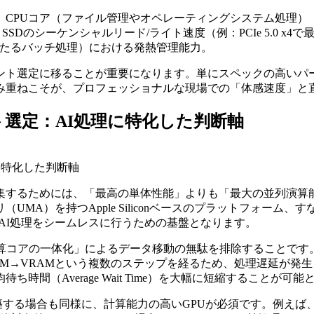
）、CPUコア（ファイル管理やオペレーティングシステム処理）
SSDのシーケンシャルリード/ライト速度（例：PCIe 5.0 x4で最大1
たるバッチ処理）における発熱管理能力。
ント選定に移ることが重要になります。単にスペックの高いパ
み重ねこそが、プロフェッショナルな現場での「体感速度」と
選定：AI処理に特化した判断軸
に特化した判断軸
するためには、「最高の単体性能」よりも「最大の並列演算能
を持つApple Siliconベースのプラットフォーム、すなわちMa
のAI処理をシームレスに行うための基盤となります。
アの一体化」によるデータ移動の無駄を排除することです。例えば、
AM→VRAMという複数のステップを経るため、処理遅延が発
間（Average Wait Time）を大幅に短縮することが可能
ースで構築する場合も同様に、計算能力の高いGPUが必須です。例えば