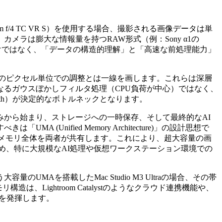
0mm f/4 TC VR S）を使用する場合、撮影される画像データは単
ラは膨大な情報量を持つRAW形式（例：Sony α1の
けではなく、「データの構造的理解」と「高速な前処理能力」
o AI）は、従来のピクセル単位での調整とは一線を画します。これらは深層
るガウスぼかしフィルタ処理（CPU負荷が中心）ではなく、
dth）が決定的なボトルネックとなります。
から始まり、ストレージへの一時保存、そして最終的なAI
ified Memory Architecture)」の設計思想で
は、メインメモリ全体を両者が共有します。これにより、超大容量の画
め、特に大規模なAI処理や仮想ワークステーション環境での
Aを搭載したMac Studio M3 Ultraの場合、その帯
Lightroom Catalystのようなクラウド連携機能や、
価を発揮します。