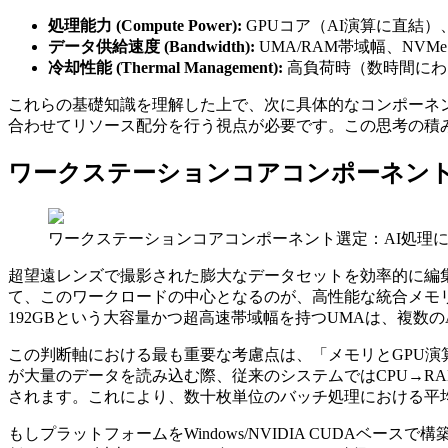
処理能力 (Compute Power):
GPUコア（AI演算に直結
データ供給速度 (Bandwidth):
UMA/RAM帯域幅、NVMe 
冷却性能 (Thermal Management):
高負荷時（数時間にわ
これらの基礎知識を理解した上で、次に具体的なコンポーネ
合わせてリソース配分を行う視点が必要です。この思考の積
ワークステーションコアコンポーネント
ワークステーションコアコンポーネント選定：AI処理
超望遠レンズで撮影された膨大なデータセットを効率的に編集
て、このワークロードの中心となるのが、高性能な統合メモリ（UMA）
192GBという大容量かつ超高速帯域幅を持つUMAは、複数
この判断軸における最も重要な考慮点は、「メモリとGPU演算コ
が大量のデータを読み込む際、従来のシステムではCPU→R
されます。これにより、数十枚単位のバッチ処理における平均待ち時
もしプラットフォームをWindows/NVIDIA CUDAベ