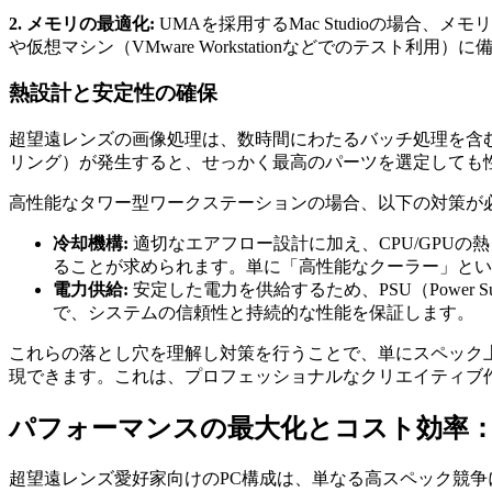
2. メモリの最適化:
UMAを採用するMac Studioの場合、メモ
や仮想マシン（VMware Workstationなどでのテスト
熱設計と安定性の確保
超望遠レンズの画像処理は、数時間にわたるバッチ処理を含む
リング）が発生すると、せっかく最高のパーツを選定しても
高性能なタワー型ワークステーションの場合、以下の対策が
冷却機構:
適切なエアフロー設計に加え、CPU/GPUの熱を効率的
ることが求められます。単に「高性能なクーラー」とい
電力供給:
安定した電力を供給するため、PSU（Power Su
で、システムの信頼性と持続的な性能を保証します。
これらの落とし穴を理解し対策を行うことで、単にスペック
現できます。これは、プロフェッショナルなクリエイティブ
パフォーマンスの最大化とコスト効率：
超望遠レンズ愛好家向けのPC構成は、単なる高スペック競