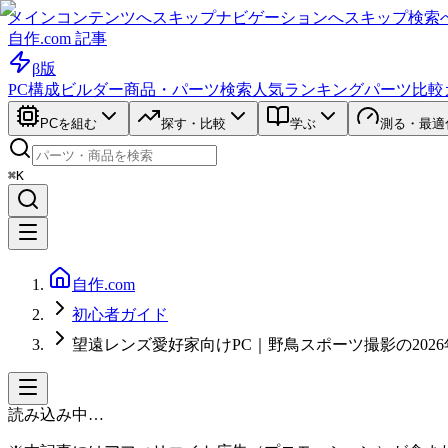
メインコンテンツへスキップ
ナビゲーションへスキップ
検索
自作.com 記事
β版
PC構成ビルダー
商品・パーツ検索
人気ランキング
パーツ比較
PCを組む
探す・比較
学ぶ
測る・最適
⌘K
自作.com
初心者ガイド
望遠レンズ愛好家向けPC｜野鳥スポーツ撮影の202
読み込み中…