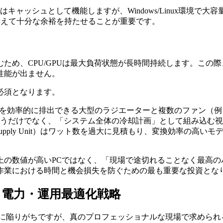
リはキャッシュとして機能しますが、Windows/Linux環境で大容量R
利用）に備えて十分な余裕を持たせることが重要です。
ため、CPU/GPUは最大負荷状態が長時間持続します。この
性能が出ません。
必須となります。
に排出できる大型のラジエーターと複数のファン（例：Noctua NH-D
うだけでなく、「システム全体の冷却計画」として組み込む視
pply Unit）はワット数を過大に見積もり、変換効率の高いモデル（
上の数値が高いPCではなく、「現場で途切れることなく最高の
作業における時間と機会損失を防ぐための最も重要な投資とな
電力・運用最適化戦略
争に陥りがちですが、真のプロフェッショナルな現場で求められ