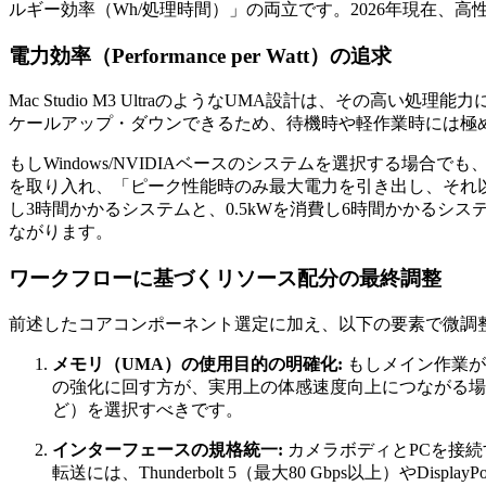
ルギー効率（Wh/処理時間）」の両立です。2026年現在
電力効率（Performance per Watt）の追求
Mac Studio M3 UltraのようなUMA設計は、その高い処
ケールアップ・ダウンできるため、待機時や軽作業時には極
もしWindows/NVIDIAベースのシステムを選択する場合
を取り入れ、「ピーク性能時のみ最大電力を引き出し、それ
し3時間かかるシステムと、0.5kWを消費し6時間かかる
ながります。
ワークフローに基づくリソース配分の最終調整
前述したコアコンポーネント選定に加え、以下の要素で微調
メモリ（UMA）の使用目的の明確化:
もしメイン作業が
の強化に回す方が、実用上の体感速度向上につながる場
ど）を選択すべきです。
インターフェースの規格統一:
カメラボディとPCを接
転送には、Thunderbolt 5（最大80 Gbps以上）