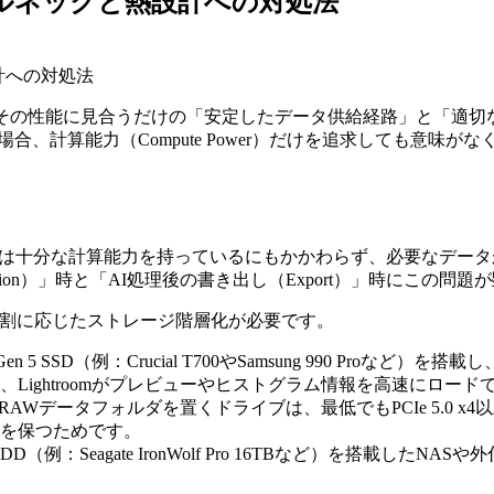
トルネックと熱設計への対処法
計への対処法
、その性能に見合うだけの「安定したデータ供給経路」と「適
、計算能力（Compute Power）だけを追求しても意味が
ト自体は十分な計算能力を持っているにもかかわらず、必要なデ
ion）」時と「AI処理後の書き出し（Export）」時にこの問
役割に応じたストレージ階層化が必要です。
Gen 5 SSD（例：Crucial T700やSamsung 990 P
ightroomがプレビューやヒストグラム情報を高速にロード
AWデータフォルダを置くドライブは、最低でもPCIe 5.0 
を保つためです。
（例：Seagate IronWolf Pro 16TBなど）を搭載し