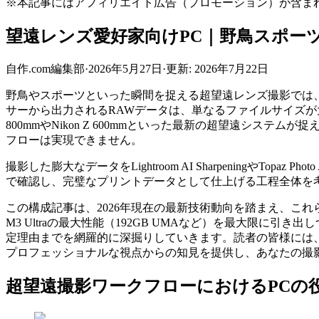
※本記事にはアフィリエイト広告（プロモーション）が含ま
望遠レンズ愛好家向けPC｜野鳥スポーツ
自作.com編集部
·
2026年5月27日
·
更新:
2026年7月22日
野鳥やスポーツといった瞬間を捉える超望遠レンズ撮影では、その高
サーから出力されるRAWデータは、単なるファイルサイズが大
800mmやNikon Z 600mmといった最新の超望遠シ
フローは実現できません。
撮影した膨大なデータをLightroom AI SharpeningやT
で確認し、完璧なプリントデータとして仕上げる工程全体を
この構成記事は、2026年現在の最新技術動向を踏まえ、これら
M3 Ultraの最大性能（192GB UMAなど）を最大限
定理由までを網羅的に深掘りしていきます。読者の皆様には
プロフェッショナルな視点からの知見を提供し、あなたの撮
超望遠撮影ワークフローにおけるPCの