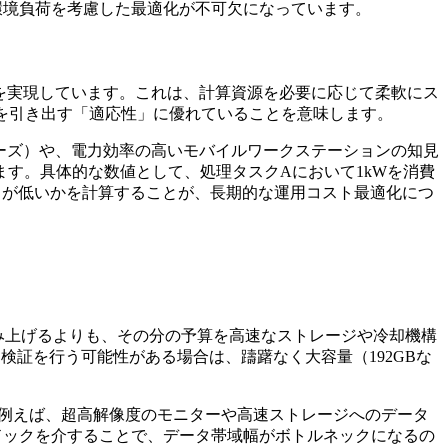
や環境負荷を考慮した最適化が不可欠になっています。
r：熱設計電力）を実現しています。これは、計算資源を必要に応じて柔軟にス
を引き出す「適応性」に優れていることを意味します。
00シリーズ）や、電力効率の高いモバイルワークステーションの知見
す。具体的な数値として、処理タスクAにおいて1kWを消費
）」が低いかを計算することが、長期的な運用コスト最適化につ
み上げるよりも、その分の予算を高速なストレージや冷却機構
検証を行う可能性がある場合は、躊躇なく大容量（192GBな
。例えば、超高解像度のモニターや高速ストレージへのデータ
応したハブやドックを介することで、データ帯域幅がボトルネックになるの