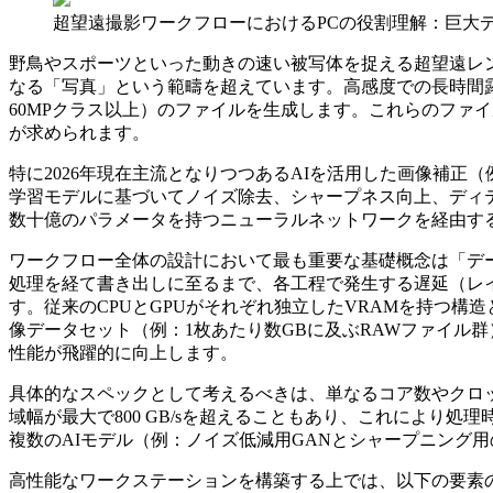
超望遠撮影ワークフローにおけるPCの役割理解：巨大
野鳥やスポーツといった動きの速い被写体を捉える超望遠レンズ（例：Sony
なる「写真」という範疇を超えています。高感度での長時間露
60MPクラス以上）のファイルを生成します。これらのファ
が求められます。
特に2026年現在主流となりつつあるAIを活用した画像補正（例：Adob
学習モデルに基づいてノイズ除去、シャープネス向上、ディ
数十億のパラメータを持つニューラルネットワークを経由するため
ワークフロー全体の設計において最も重要な基礎概念は「デ
処理を経て書き出しに至るまで、各工程で発生する遅延（レイテンシ）を
す。従来のCPUとGPUがそれぞれ独立したVRAMを持つ構造とは
像データセット（例：1枚あたり数GBに及ぶRAWファイル
性能が飛躍的に向上します。
具体的なスペックとして考えるべきは、単なるコア数やクロック周波数
域幅が最大で800 GB/sを超えることもあり、これにより処理時
複数のAIモデル（例：ノイズ低減用GANとシャープニング
高性能なワークステーションを構築する上では、以下の要素