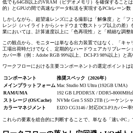
低でも64GB以上のVRAM（ビデオメモリ）を確保することは
的）とGPUの間で高速なデータ転送を実現するPCIeレーン数（例
しかしながら、超望遠レンズによる撮影は「解像度」と「フ
レンジ（ハイライトからシャドウまで数ストップ以上の差）
業においては、計算速度以上に「色再現性」と「精細な調整
この観点から、モニターは単なる出力装置ではなく、「キャリブレ
工場出荷時だけでなく、定期的なハードウェアカリブレーショ
カバー率（例：Adobe RGB 99%以上、DCI-P3 9
ワークフローにおける主要コンポーネントの選定ポイントは
コンポーネント
推奨スペック（2026年）
メインプラットフォーム
Mac Studio M3 Ultra (192GB UMA)
RAM/UMA
192 GB LPDDR5X / DDR5-8000M
ストレージ (OS/Cache)
NVMe Gen 5 SSD 2TB (シーケンシャル
カラーマネジメント
EIZO CG3146 / 対応DCI-P3カバー
これらの要素を総合的に判断することで、単なる「速いPC