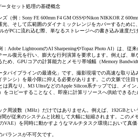
データセット処理の基礎概念
 FE 600mm F4 GM OSSやNikon NIKKOR Z 60
光、そして広範囲のダイナミックレンジをカバーするために、カメ
イルがPCに流れ込む際、単なるストレージへの書き込み速度だ
e LightroomのAI SharpeningやTopaz Phot
テール復元を行い、膨大な行列演算を要求します。例えば、単な
、GPUコアの計算能力とメモリ帯域幅（Memory Bandwi
ータパイプラインの最適化」です。撮影現場での高速な取り込み
最小限に抑える必要があります。この文脈で注目すべきは「UMA (Un
異なり、M3 UltraなどのApple Silicon系チップで
群）をコピーすることなく、即座に計算リソースへ供給できるた
（MHz）だけではありません。例えば、192GBという大容量のUM
間が従来のシステムと比較して大幅に短縮されます。このメモリ構造は、
用のVAE）を同時に動かすようなマルチタスク環境において真
のバランスが不可欠です。