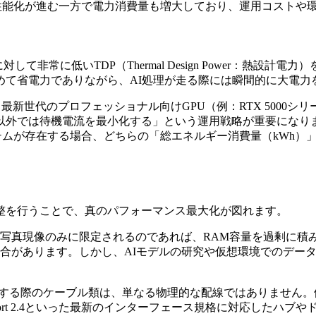
、高性能化が進む一方で電力消費量も増大しており、運用コスト
理能力に対して非常に低いTDP（Thermal Design Powe
めて省電力でありながら、AI処理が走る際には瞬間的に大電力
でも、最新世代のプロフェッショナル向けGPU（例：RTX 50
以外では待機電流を最小化する」という運用戦略が重要になりま
システムが存在する場合、どちらの「総エネルギー消費量（kWh
整を行うことで、真のパフォーマンス最大化が図れます。
写真現像のみに限定されるのであれば、RAM容量を過剰に積
合があります。しかし、AIモデルの研究や仮想環境でのデータ
続する際のケーブル類は、単なる物理的な配線ではありません
やDisplayPort 2.4といった最新のインターフェース規格に対