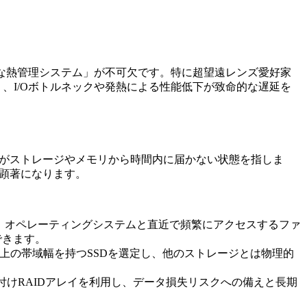
切な熱管理システム」が不可欠です。特に超望遠レンズ愛好家
なく、I/Oボトルネックや発熱による性能低下が致命的な遅延を
ータがストレージやメモリから時間内に届かない状態を指しま
題が顕著になります。
roなど）を搭載し、オペレーティングシステムと直近で頻繁にアクセスするファ
できます。
x4以上の帯域幅を持つSSDを選定し、他のストレージとは物理的
たNASや外付けRAIDアレイを利用し、データ損失リスクへの備えと長期