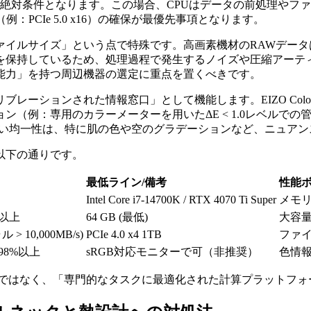
絶対条件となります。この場合、CPUはデータの前処理やファイルI
：PCIe 5.0 x16）の確保が最優先事項となります。
ァイルサイズ」という点で特殊です。高画素機材のRAWデー
を保持しているため、処理過程で発生するノイズや圧縮アーテ
能力」を持つ周辺機器の選定に重点を置くべきです。
ーションされた情報窓口」として機能します。EIZO ColorE
ン（例：専用のカラーメーターを用いたΔE < 1.0レベルで
8%以上）と高い均一性は、特に肌の色や空のグラデーションなど、
以下の通りです。
最低ライン/備考
性能
Intel Core i7-14700K / RTX 4070 Ti Super
メモリ
Hz以上
64 GB (最低)
大容
 > 10,000MB/s)
PCIe 4.0 x4 1TB
ファ
率98%以上
sRGB対応モニターで可（非推奨）
色情
」ではなく、「専門的なタスクに最適化された計算プラットフォ