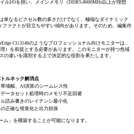
/Oを担い、メインメモリ（DDR5-8000MHz以上が理想
タは単なるピクセル数の多さだけでなく、極端なダイナミック
ィファクトが目立ちやすい傾向があります。そのため、編集作
dge CG3146のようなプロフェッショナル向けモニターは、
の管理）を前提とする必要があります。このモニターが持つ色域
ニュアンスの違いを識別する上で決定的な役割を果たします。
ボトルネック解消点
帯域幅、AI演算のシームレス性
量データセット処理時のメモリ不足回避
イル読み書きのレイテンシ最小化
報の正確な視覚化と出力担保
ーム」を構築することが可能になります。