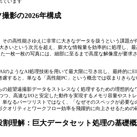
れています
撮影の2026年構成
性能さゆえに非常に大きなデータを扱うという課題が伴います。So
きいという次元を超え、膨大な情報量を効率的に処理し、最高の
ステムが捉えた一枚一枚の写真には、細部に至るまで高度な解像度が
opaz Photo AIのようなAI処理技術を用いて最大限に引き出し、最
考慮すると、単なる「高性能PC」という概念では収まりきらな
の超望遠撮影データをストレスなく処理するための理想的なワーク
に引き出しつつ、高速なI/Oと安定した動作を実現するメモリ容量
、単なるパーツリストではなく、「なぜそのスペックが必要な
影クオリティとワークフロー効率を飛躍的に向上させるための
役割理解：巨大データセット処理の基礎概