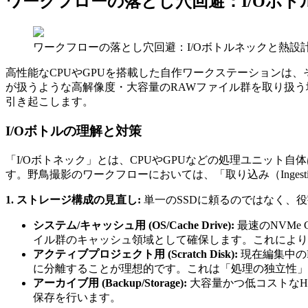
ワークフローの落とし穴回避：I/Oボ
ワークフローの落とし穴回避：I/Oボトルネックと熱設
高性能なCPUやGPUを搭載した自作ワークステーションは
が扱うような高解像度・大容量のRAWファイル群を取り扱う場合
引き起こします。
I/Oボトルの理解と対策
「I/Oボトネック」とは、CPUやGPUなどの処理ユニッ
す。野鳥撮影のワークフローにおいては、「取り込み（Ingest
1. ストレージ構成の見直し:
単一のSSDに頼るのではなく、
システム/キャッシュ用 (OS/Cache Drive):
最速のNVMe 
イル群のキャッシュ領域として確保します。これにより、L
アクティブプロジェクト用 (Scratch Disk):
現在編集中のR
に分離することが理想的です。これは「処理の独立性」
アーカイブ用 (Backup/Storage):
大容量かつ低コストなHDD
保存を行います。