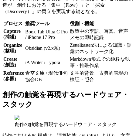
造が、創作における「集中（Flow）」と「探索
（Discovery）」の両立を実現する鍵となる。
プロセス
推奨ツール
役割・機能
Capture
散策中の季語、写真、音声
Boox Tab Ultra C Pro
(捕獲)
/ iPhone 17 Pro
メモの即時記録
Organize
Zettelkasten法による知識・語
Obsidian (v2.x系)
(整理)
彙のネットワーク化
Create
Markdown形式での純粋な執
iA Writer / Typora
(創造)
筆・推敲作業
Reference
青空文庫 / 現代俳句
文学的背景、古典的表現の
(参照)
協会DB
検証・照合
創作の触覚を再現するハードウェア・
スタック
創作の触覚を再現するハードウェア・スタック
詩作におけるPC構成は、演算性能（FLOPS）よりも、文字