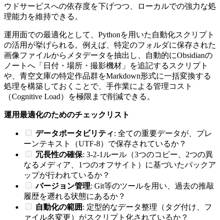
ウドサービスへの依存度を下げつつ、ローカルでの強力な処
理能力を維持できる。
運用面での最適化として、Pythonを用いた自動化スクリプト
の活用が挙げられる。例えば、特定のフォルダに保存された
画像ファイルからメタデータを抽出し、自動的にObsidianの
ノートへ「日付・場所・撮影機材」を追記するスクリプト
や、青空文庫の特定作品群をMarkdown形式に一括変換する
処理を構築しておくことで、手作業による管理コスト
（Cognitive Load）を極限まで削減できる。
運用最適化のためのチェックリスト
データポータビリティ
: 全ての重要データが、プレ
ーンテキスト（UTF-8）で保存されているか？
冗長性の確保
: 3-2-1ルール（3つのコピー、2つの異
なるメディア、1つのオフサイト）に基づいたバックア
ップが行われているか？
バージョン管理
: Git等のツールを用い、過去の推敲
履歴を遡れる状態にあるか？
自動化の範囲
: 定型的なデータ整理（タグ付け、フ
ァイル名変更）がスクリプト化されているか？