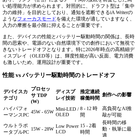
い処理能力が求められます。対照的に、ドラフト型は「集中
力の維持」を目的としており、通知を遮断できるiA Writerの
ような
フォーカスモード
を備えた環境が適していますなく、
入力の摩擦を最小限に抑えることが重要です。
また、デバイスの性能とバッテリー駆動時間の関係は、長時
間の思索や、電源のない自然環境下での創作において無視で
きないトレードオフとなります。特に2026年時点の高精細デ
ィスプレイ（OLED等）は、輝度性能が高い反面、電力消費
も激しいため、運用設計が重要です。
性能 vs バッテリー駆動時間のトレードオフ
プロセッ
デバイスカ
ディスプ
推定連続
創作への影響
サ TDP
テゴリ
レイ技術
稼働時間
(W)
ハイパフォ
8 - 12 時
高負荷なAI推
Mini-LED /
45W - 65W
OLED
ーマンスPC
間
敲が可能
長時間の移
ウルトラポ
15 - 2着
Low Power
15W - 28W
動・執筆に最
LCD
ータブルPC
時間
適