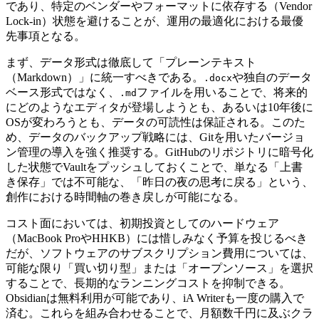
であり、特定のベンダーやフォーマットに依存する（Vendor
Lock-in）状態を避けることが、運用の最適化における最優
先事項となる。
まず、データ形式は徹底して「プレーンテキスト
（Markdown）」に統一すべきである。
や独自のデータ
.docx
ベース形式ではなく、
ファイルを用いることで、将来的
.md
にどのようなエディタが登場しようとも、あるいは10年後に
OSが変わろうとも、データの可読性は保証される。このた
め、データのバックアップ戦略には、Gitを用いたバージョ
ン管理の導入を強く推奨する。GitHubのリポジトリに暗号化
した状態でVaultをプッシュしておくことで、単なる「上書
き保存」では不可能な、「昨日の夜の思考に戻る」という、
創作における時間軸の巻き戻しが可能になる。
コスト面においては、初期投資としてのハードウェア
（MacBook ProやHHKB）には惜しみなく予算を投じるべき
だが、ソフトウェアのサブスクリプション費用については、
可能な限り「買い切り型」または「オープンソース」を選択
することで、長期的なランニングコストを抑制できる。
Obsidianは無料利用が可能であり、iA Writerも一度の購入で
済む。これらを組み合わせることで、月額数千円に及ぶクラ