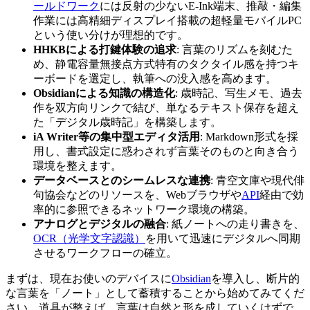
ールドワーク
には反射の少ないE-Ink端末、推敲・編集
作業には高精細ディスプレイ搭載の超軽量モバイルPC
という使い分けが理想的です。
HHKBによる打鍵体験の追求
: 言葉のリズムを刻むた
め、静電容量無接点方式特有のタクタイル感を持つキ
ーボードを選定し、執筆への没入感を高めます。
Obsidianによる知識の構造化
: 歳時記、写生メモ、過去
作を双方向リンクで結び、単なるテキスト保存を超え
た「デジタル歳時記」を構築します。
iA Writer等の集中型エディタ活用
: Markdown形式を採
用し、書式設定に惑わされず言葉そのものと向き合う
環境を整えます。
データベースとのシームレスな連携
: 青空文庫や現代俳
句協会などのリソースを、Webブラウザや
API
経由で効
率的に参照できるネットワーク環境の構築。
アナログとデジタルの融合
: 紙ノートへの走り書きを、
OCR（光学文字認識）
を用いて迅速にデジタルへ同期
させるワークフローの確立。
まずは、現在お使いのデバイスに
Obsidian
を導入し、断片的
な言葉を「ノート」として蓄積することから始めてみてくだ
さい。道具が整えば、言葉は自然と形を成していくはずで