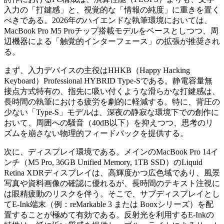
入力の「打鍵感」と、視覚的な「情報の純度」に重きを置く
べきである。2026年のハイエンドな執筆環境においては、
MacBook Pro M5 Proチップ搭載モデルをベースとしつつ、周
辺機器による「触覚的インターフェース」の拡張が推奨され
る。
まず、入力デバイスの主役はHHKB（Happy Hacking
Keyboard）Professional HYBRID Type-Sである。静電容量無
接点方式特有の、指先に吸い付くような滑らかな打鍵感は、
長時間の執筆における疲労を劇的に軽減する。特に、背圧の
少ない「Type-S」モデルは、深夜の静寂な環境下での創作に
おいて、周囲への騒音（40dB以下）を抑えつつ、思考のリ
ズムを崩さない物理的フィードバックを提供する。
次に、ディスプレイ環境である。メインのMacBook Pro 14イ
ンチ（M5 Pro, 36GB Unified Memory, 1TB SSD）のLiquid
Retina XDRディスプレイは、高輝度かつ広色域であり、風景
写真や資料画像の確認に優れるが、長時間のテキスト注視に
は眼精疲動のリスクを伴う。そこで、サブディスプレイとし
てE-Ink端末（例：reMarkable 3 または Booxシリーズ）を配
置することが極めて有効である。反射光を利用するE-Inkの