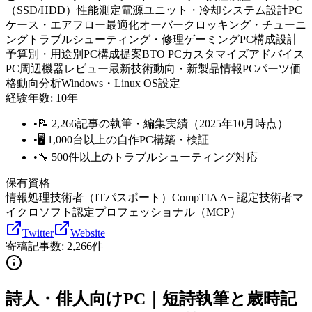
（SSD/HDD）性能測定
電源ユニット・冷却システム設計
PC
ケース・エアフロー最適化
オーバークロッキング・チューニ
ング
トラブルシューティング・修理
ゲーミングPC構成設計
予算別・用途別PC構成提案
BTO PCカスタマイズアドバイス
PC周辺機器レビュー
最新技術動向・新製品情報
PCパーツ価
格動向分析
Windows・Linux OS設定
経験年数:
10
年
•
📝 2,266記事の執筆・編集実績（2025年10月時点）
•
🖥️ 1,000台以上の自作PC構築・検証
•
🔧 500件以上のトラブルシューティング対応
保有資格
情報処理技術者（ITパスポート）
CompTIA A+ 認定技術者
マ
イクロソフト認定プロフェッショナル（MCP）
Twitter
Website
寄稿記事数:
2,266
件
詩人・俳人向けPC｜短詩執筆と歳時記