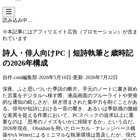
読み込み中…
※本記事にはアフィリエイト広告（プロモーション）が含ま
れています
詩人・俳人向けPC｜短詩執筆と歳時記
の2026年構成
自作.com編集部
·
2026年5月16日
·
更新:
2026年7月22日
深夜、ふと思いついた季語の断片。手元のノートに書き留め
た言葉をデジタルへ移す際、液晶画面のブルーライトや突発
的な通知の眩しさが、研ぎ澄まされた集中力を削ぐことがあ
る。俳句や短詩における一音の響き、あるいは季節感の微細
な差異を捉える作業において、PCスペックの追求以上に重
要なのは「思考のノイズをいかに排除するか」という点だ。
2026年現在、Obsidianを用いたローカル・ナレッジベース構
築やiA Writerによるミニマルな執筆環境は普及したが、現代