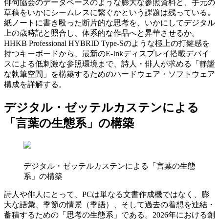
俳句協会のデータベースのような膨大な参照資料と、手元の
草稿をいかにシームレスに繋ぐかという課題は残っている。
紙ノートに書き殴った断片的な思考を、いかにしてデジタル
上の歳時記と照合し、体系的な作品へと昇華させるか。
HHKB Professional HYBRID Type-Sのような極上の打鍵感を
持つキーボードから、最新のE-Inkディスプレイ搭載デバイ
スによる低刺激な参照環境まで、詩人・俳人が求める「静謐
な執筆空間」を構築するためのハードウェア・ソフトウェア
構成を詳解する。
デジタル・ゼッテルカステンによる
「言葉の生態系」の構築
デジタル・ゼッテルカステンによる「言葉の生態
系」の構築
詩人や俳人にとって、PCは単なる文書作成機ではなく、膨
大な語彙、季節の情景（季語）、そして過去の着想を連結・
蓄積するための「思考の生態系」である。2026年における創