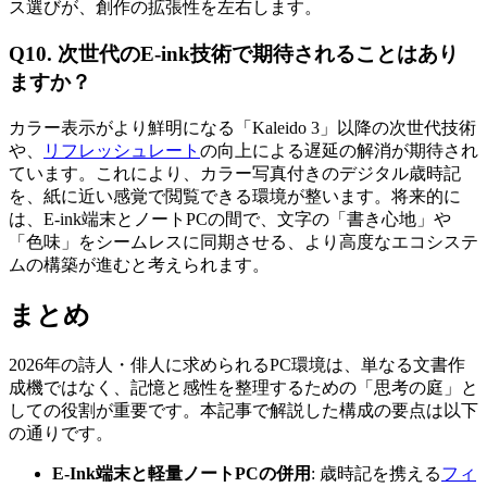
ス選びが、創作の拡張性を左右します。
Q10. 次世代のE-ink技術で期待されることはあり
ますか？
カラー表示がより鮮明になる「Kaleido 3」以降の次世代技術
や、
リフレッシュレート
の向上による遅延の解消が期待され
ています。これにより、カラー写真付きのデジタル歳時記
を、紙に近い感覚で閲覧できる環境が整います。将来的に
は、E-ink端末とノートPCの間で、文字の「書き心地」や
「色味」をシームレスに同期させる、より高度なエコシステ
ムの構築が進むと考えられます。
まとめ
2026年の詩人・俳人に求められるPC環境は、単なる文書作
成機ではなく、記憶と感性を整理するための「思考の庭」と
しての役割が重要です。本記事で解説した構成の要点は以下
の通りです。
E-Ink端末と軽量ノートPCの併用
: 歳時記を携える
フィ