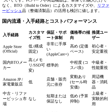
ついてです。PCパーツや周辺機器は、単体での購入だけで
なく、BTO（Build to Order）によるカスタマイズや、
リファ
ービッシュ
品（整備済製品）の活用も検討に値します。
国内流通・入手経路とコストパフォーマンス
カスタマ
保証・サポ
価格帯の傾
推奨ユー
入手経路
イズ性
ート体制
向
ザー
非常に手厚
低 (構成
高め (定価
初心者・
Apple Store
い
(Official)
固定)
ベース)
安定重視
(AppleCare+)
高 (メモ
国内BTOメー
中程度 (コ
中級者・
リ/SSD可
標準的
カー
スパ良)
性能重視
変)
変動あり
周辺機
店舗・販売
Amazon JP /
低
(セール時
器・消耗
家電量販店
元に依存
安価)
品
中古・リファ
上級者・
短期または
低め (予算
ービッシュ市
なし
実験的利
保証なし
抑制)
場
用