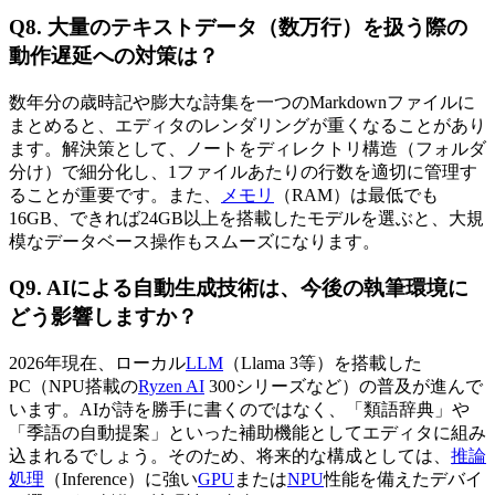
Q8. 大量のテキストデータ（数万行）を扱う際の
動作遅延への対策は？
数年分の歳時記や膨大な詩集を一つのMarkdownファイルに
まとめると、エディタのレンダリングが重くなることがあり
ます。解決策として、ノートをディレクトリ構造（フォルダ
分け）で細分化し、1ファイルあたりの行数を適切に管理す
ることが重要です。また、
メモリ
（RAM）は最低でも
16GB、できれば24GB以上を搭載したモデルを選ぶと、大規
模なデータベース操作もスムーズになります。
Q9. AIによる自動生成技術は、今後の執筆環境に
どう影響しますか？
2026年現在、ローカル
LLM
（Llama 3等）を搭載した
PC（NPU搭載の
Ryzen AI
300シリーズなど）の普及が進んで
います。AIが詩を勝手に書くのではなく、「類語辞典」や
「季語の自動提案」といった補助機能としてエディタに組み
込まれるでしょう。そのため、将来的な構成としては、
推論
処理
（Inference）に強い
GPU
または
NPU
性能を備えたデバイ