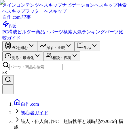
メインコンテンツへスキップ
ナビゲーションへスキップ
検索
へスキップ
フッターへスキップ
自作.com 記事
β版
PC構成ビルダー
商品・パーツ検索
人気ランキング
パーツ比
較ガイド
PCを組む
探す・比較
学ぶ
測る・最適化
相談・投稿
⌘K
自作.com
初心者ガイド
詩人・俳人向けPC｜短詩執筆と歳時記の2026年構
成