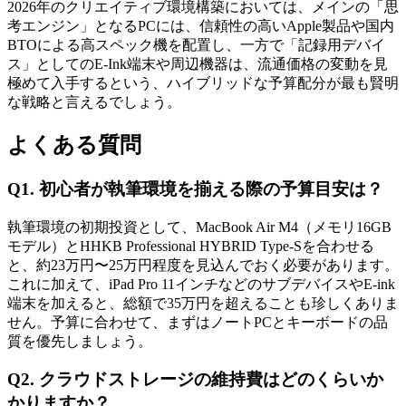
2026年のクリエイティブ環境構築においては、メインの「思
考エンジン」となるPCには、信頼性の高いApple製品や国内
BTOによる高スペック機を配置し、一方で「記録用デバイ
ス」としてのE-Ink端末や周辺機器は、流通価格の変動を見
極めて入手するという、ハイブリッドな予算配分が最も賢明
な戦略と言えるでしょう。
よくある質問
Q1. 初心者が執筆環境を揃える際の予算目安は？
執筆環境の初期投資として、MacBook Air M4（メモリ16GB
モデル）とHHKB Professional HYBRID Type-Sを合わせる
と、約23万円〜25万円程度を見込んでおく必要があります。
これに加えて、iPad Pro 11インチなどのサブデバイスやE-ink
端末を加えると、総額で35万円を超えることも珍しくありま
せん。予算に合わせて、まずはノートPCとキーボードの品
質を優先しましょう。
Q2. クラウドストレージの維持費はどのくらいか
かりますか？