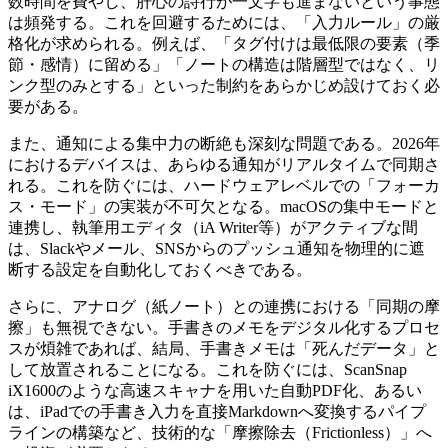
数時間を費やし、肝心の詩行が一文字も進まないという事態
は頻発する。これを回避するためには、「入力ルール」の厳
格化が求められる。例えば、「タグ付けは最低限の要素（季
節・感情）に留める」「ノートの構造は階層型ではなく、リ
ンク型のみとする」といった制約をあらかじめ設けておく必
要がある。
また、通知による集中力の断絶も深刻な問題である。2026年
におけるデバイスは、あらゆる通知がリアルタイムで同期さ
れる。これを防ぐには、ハードウェアレベルでの「フォーカ
ス・モード」の実装が不可欠となる。macOSの集中モードと
連携し、執筆用エディタ（iA Writer等）がアクティブな間
は、Slackやメール、SNSからのプッシュ通知を物理的に遮
断する設定を自動化しておくべきである。
さらに、アナログ（紙ノート）との連携における「同期の摩
擦」も無視できない。手書きのメモをデジタル化するプロセ
スが煩雑であれば、結局、手書きメモは「死んだデータ」と
して放置されることになる。これを防ぐには、ScanSnap
iX1600のような高速スキャナを用いた自動PDF化、あるい
は、iPadでの手書き入力を直接Markdownへ変換するパイプ
ラインの構築など、技術的な「摩擦除去（Frictionless）」へ