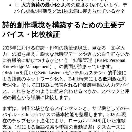
入力負荷の最小化
: 思考の速度を妨げないよう、デ
バイス間の同期ラグは1秒未満に抑えられているか？
詩的創作環境を構築するための主要デ
バイス・比較検証
2026年における短詩・俳句の執筆環境は、単なる「文字入
力」の域を超え、膨大な歳時記データや過去の自作群をいか
に有機的に結びつけるかという「知識管理（PKM: Personal
Knowledge Management）」の側面が強まっています。
Obsidianを用いたZettelkasten（ゼッテルカステン）的手法に
よる語彙のネットワーク化と、E-Ink端末による低刺激な思
考深化、そしてHHKBに代表される打鍵感重視の入力デバイ
ス。これらをどのように組み合わせるべきか、スペックと用
途の観点から詳細に比較します。
まずは、創作の核となるメインマシンと、サブ機としてのモ
バイル・E-Inkデバイスの基本性能を整理します。2026年現
在のチップセット進化により、ローカルLLMを用いた推敲
支援（AIによる類語検索や季語の自動提案）をスムーズに