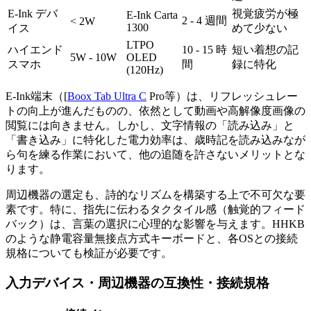
E-Ink デバ
視覚疲労が極
E-Ink Carta
2 - 4 週間
< 2W
1300
イス
めて少ない
LTPO
ハイエンド
10 - 15 時
短い着想の記
5W - 10W
OLED
スマホ
間
録に特化
(120Hz)
E-Ink端末（[
Boox Tab Ultra C
Pro等）は、リフレッシュレー
トの向上が進んだものの、依然として動画や高解像度画像の
閲覧には向きません。しかし、文字情報の「読み込み」と
「書き込み」に特化した電力効率は、歳時記を読み込みなが
ら句を練る作業において、他の追随を許さないメリットとな
ります。
周辺機器の選定も、詩的なリズムを構築する上で不可欠な要
素です。特に、指先に伝わるタクタイル感（触覚的フィード
バック）は、言葉の選択に心理的な影響を与えます。HHKB
のような静電容量無接点方式キーボードと、各OSとの接続
規格についても検証が必要です。
入力デバイス・周辺機器の互換性・接続規格