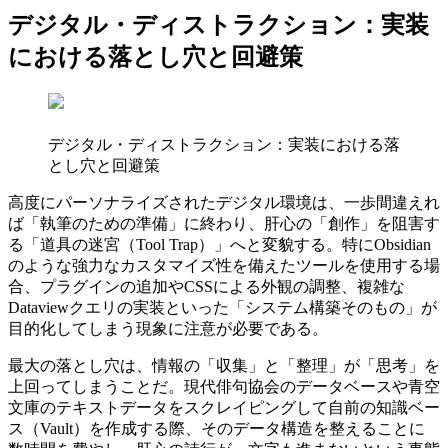
デジタル・ディストラクション：実装
における落とし穴と回避策
デジタル・ディストラクション：実装における落
とし穴と回避策
高度にパーソナライズされたデジタル環境は、一歩間違えれ
ば「執筆のための準備」に終わり、肝心の「創作」を阻害す
る「道具の迷宮（Tool Trap）」へと変貌する。特にObsidian
のような強力なカスタマイズ性を備えたツールを使用する場
合、プラグインの追加やCSSによる外観の調整、複雑な
Dataviewクエリの実装といった「システム構築そのもの」が
目的化してしまう現象に注意が必要である。
最大の落とし穴は、情報の「収集」と「整理」が「思考」を
上回ってしまうことだ。現代俳句協会のデータベースや青空
文庫のテキストデータをスクレイピングして自前の知識ベー
ス（Vault）を作成する際、そのデータ構造を整えることに