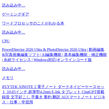
読み込み中…
ゲーミングギア
ワードプロセッサのことがわかる本
読み込み中…
CPU
PowerDirector 2026 Ultra & PhotoDirector 2026 Ultra | 動画編集
&写真画像編集ソフト| AI編集機能 | 基本編集機能・補正機能
| 永続ライセンス | Windows対応|オンラインコード版
読み込み中…
メモリ
iFLYTEK AINOTE 2 電子ノート ダークネイビーケースセッ
ト 10.65インチ 超薄型4.2mm E-Ink タブレット ChatGPT搭載
録音 文字起こし 手書き 要約 翻訳 AIスマートノート ビジネ
ス・仕事・学習用