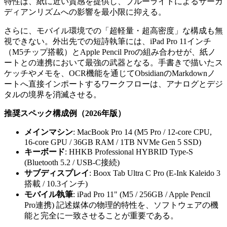
特性は、紙に近い質感を提供し、ブルーライトによるサーカ
ディアンリズムへの影響を最小限に抑える。
さらに、モバイル環境での「超軽量・超高密度」な構成も無
視できない。外出先での短詩執筆には、iPad Pro 11インチ
（M5チップ搭載）とApple Pencil Proの組み合わせが、紙ノ
ートとの連携において最強の武器となる。手書きで描いたス
ケッチやメモを、OCR機能を通じてObsidianのMarkdownノ
ートへ直接インポートするワークフローは、アナログとデジ
タルの境界を消滅させる。
推奨スペック構成例（2026年版）
メインマシン
: MacBook Pro 14 (M5 Pro / 12-core CPU,
16-core GPU / 36GB RAM / 1TB NVMe Gen 5 SSD)
キーボード
: HHKB Professional HYBRID Type-S
(Bluetooth 5.2 / USB-C接続)
サブディスプレイ
: Boox Tab Ultra C Pro (E-Ink Kaleido 3
搭載 / 10.3インチ)
モバイル執筆
: iPad Pro 11" (M5 / 256GB / Apple Pencil
Pro連携) 記述媒体の物理的特性を、ソフトウェアの機
能と完全に一致させることが重要である。