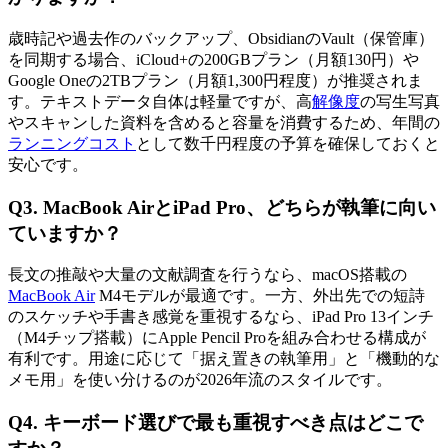
歳時記や過去作のバックアップ、ObsidianのVault（保管庫）
を同期する場合、iCloud+の200GBプラン（月額130円）や
Google Oneの2TBプラン（月額1,300円程度）が推奨されま
す。テキストデータ自体は軽量ですが、高
解像度
の写生写真
やスキャンした資料を含めると容量を消費するため、年間の
ランニングコスト
として数千円程度の予算を確保しておくと
安心です。
Q3. MacBook AirとiPad Pro、どちらが執筆に向い
ていますか？
長文の推敲や大量の文献調査を行うなら、macOS搭載の
MacBook Air
M4モデルが最適です。一方、外出先での短詩
のスケッチや手書き感覚を重視するなら、iPad Pro 13インチ
（M4チップ搭載）にApple Pencil Proを組み合わせる構成が
有利です。用途に応じて「据え置きの執筆用」と「機動的な
メモ用」を使い分けるのが2026年流のスタイルです。
Q4. キーボード選びで最も重視すべき点はどこで