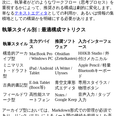
次に、執筆者がどのようなワークフロー（思考プロセス）を
重視するかによって、推奨される構成は劇的に変化します。
単なる
テキストエディタ
としての利用か、あるいは情報の集
積地としての構築かを明確にする必要があります。
執筆スタイル別：最適構成マトリクス
主力デバイ
推奨ソフト
入力インターフェ
執筆スタイル
ス
ウェア
ース
構造的アーカ
HHKB Studio / 外
MacBook Pro
Obsidian
/ Windows PC
(Zettelkasten)
イブ型
付けメカニカル
ミニマリス
Apple Pencil / 軽量
iPad / Android
iA Writer /
ト・ドラフト
Bluetoothキーボー
Tablet
Ulysses
型
ド
E-Ink Tablet
青空文庫形
専用スタイラス /
古典的書記型
(Boox等)
式エディタ
物理ボタン
フィールドワ
高性能スマ
音声入力 / タップ
Notes /
Google Keep
ーク型
ートフォン
入力
アーカイブ型においては、Markdown形式での管理が必須で
あり、リンク（[[ ]]）によるノート間の接続を前提とした高