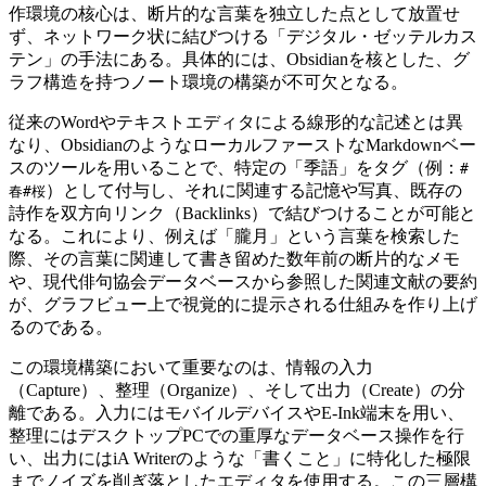
作環境の核心は、断片的な言葉を独立した点として放置せ
ず、ネットワーク状に結びつける「デジタル・ゼッテルカス
テン」の手法にある。具体的には、Obsidianを核とした、グ
ラフ構造を持つノート環境の構築が不可欠となる。
従来のWordやテキストエディタによる線形的な記述とは異
なり、ObsidianのようなローカルファーストなMarkdownベー
スのツールを用いることで、特定の「季語」をタグ（例：
#
）として付与し、それに関連する記憶や写真、既存の
春#桜
詩作を双方向リンク（Backlinks）で結びつけることが可能と
なる。これにより、例えば「朧月」という言葉を検索した
際、その言葉に関連して書き留めた数年前の断片的なメモ
や、現代俳句協会データベースから参照した関連文献の要約
が、グラフビュー上で視覚的に提示される仕組みを作り上げ
るのである。
この環境構築において重要なのは、情報の入力
（Capture）、整理（Organize）、そして出力（Create）の分
離である。入力にはモバイルデバイスやE-Ink端末を用い、
整理にはデスクトップPCでの重厚なデータベース操作を行
い、出力にはiA Writerのような「書くこと」に特化した極限
までノイズを削ぎ落としたエディタを使用する。この三層構