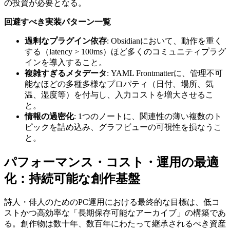
の投資が必要となる。
回避すべき実装パターン一覧
過剰なプラグイン依存
: Obsidianにおいて、動作を重く
する（latency > 100ms）ほど多くのコミュニティプラグ
インを導入すること。
複雑すぎるメタデータ
: YAML Frontmatterに、管理不可
能なほどの多種多様なプロパティ（日付、場所、気
温、湿度等）を付与し、入力コストを増大させるこ
と。
情報の過密化
: 1つのノートに、関連性の薄い複数のト
ピックを詰め込み、グラフビューの可視性を損なうこ
と。
パフォーマンス・コスト・運用の最適
化：持続可能な創作基盤
詩人・俳人のためのPC運用における最終的な目標は、低コ
ストかつ高効率な「長期保存可能なアーカイブ」の構築であ
る。創作物は数十年、数百年にわたって継承されるべき資産