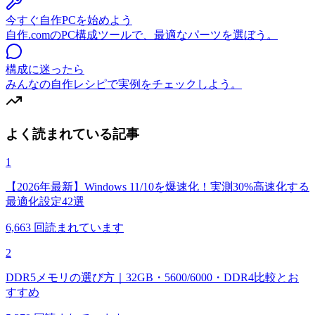
今すぐ自作PCを始めよう
自作.comのPC構成ツールで、最適なパーツを選ぼう。
構成に迷ったら
みんなの自作レシピで実例をチェックしよう。
よく読まれている記事
1
【2026年最新】Windows 11/10を爆速化！実測30%高速化する
最適化設定42選
6,663
回読まれています
2
DDR5メモリの選び方｜32GB・5600/6000・DDR4比較とお
すすめ