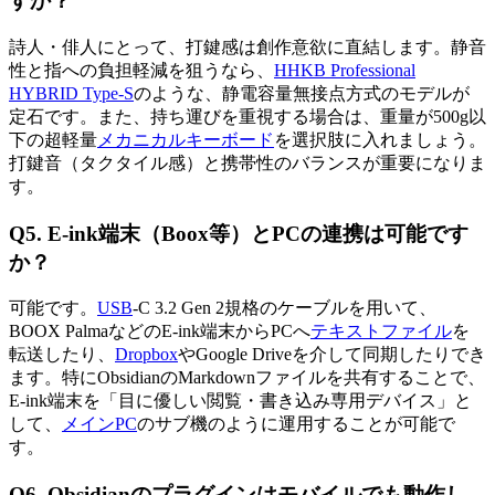
すか？
詩人・俳人にとって、打鍵感は創作意欲に直結します。静音
性と指への負担軽減を狙うなら、
HHKB Professional
HYBRID Type-S
のような、静電容量無接点方式のモデルが
定石です。また、持ち運びを重視する場合は、重量が500g以
下の超軽量
メカニカルキーボード
を選択肢に入れましょう。
打鍵音（タクタイル感）と携帯性のバランスが重要になりま
す。
Q5. E-ink端末（Boox等）とPCの連携は可能です
か？
可能です。
USB
-C 3.2 Gen 2規格のケーブルを用いて、
BOOX PalmaなどのE-ink端末からPCへ
テキストファイル
を
転送したり、
Dropbox
やGoogle Driveを介して同期したりでき
ます。特にObsidianのMarkdownファイルを共有することで、
E-ink端末を「目に優しい閲覧・書き込み専用デバイス」と
して、
メインPC
のサブ機のように運用することが可能で
す。
Q6. Obsidianのプラグインはモバイルでも動作し