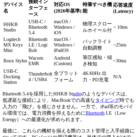
接続イン
デバイス
対応OS
特筆すべき機
応答速度
ターフェ
名
(2026年基準)
能
(Latency)
ース
USB-C /
macOS /
物理スクロー
HHKB
Bluetooth
Windows /
< 10ms
Studio
ルホイール付
5.4
iOS
Logitech
Bluetooth
macOS /
バックライト
MX Keys
LE / Logi
Windows /
~25ms
自動調整
Mini
Bolt
iPadOS
筆圧感知・傾
Wacom
Android
Boox Stylus
~30ms
EMR
(Custom)
き検知
USB-C
全プラット
4K/60Hz 出
Thunderbolt
Docking
N/A
4 / USB4
フォーム
力・PD充電
Station
Bluetooth 5.4を採用したHHKB St
udio
のようなデバイスは、
低遅延な接続により、MacBookでの高速な
タイピング
時でも
入力の「飛び」を感じさせません。一方で、iPad等のモバイ
ル環境では、電力消費を抑えるために
Bluetooth
LE（Low
Energy）への最適化が求められます。
最後に、これらの機材を揃える際のコスト管理と入手経路に