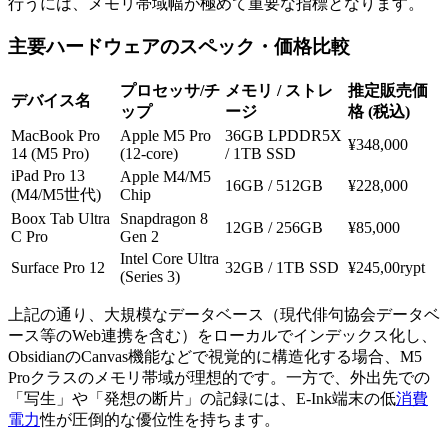
行うには、メモリ帯域幅が極めて重要な指標となります。
主要ハードウェアのスペック・価格比較
プロセッサ/チ
メモリ / ストレ
推定販売価
デバイス名
ップ
ージ
格 (税込)
MacBook Pro
Apple M5 Pro
36GB LPDDR5X
¥348,000
14 (M5 Pro)
(12-core)
/ 1TB SSD
iPad Pro 13
Apple M4/M5
16GB / 512GB
¥228,000
(M4/M5世代)
Chip
Boox Tab Ultra
Snapdragon 8
12GB / 256GB
¥85,000
C Pro
Gen 2
Intel Core Ultra
Surface Pro 12
32GB / 1TB SSD
¥245,00rypt
(Series 3)
上記の通り、大規模なデータベース（現代俳句協会データベ
ース等のWeb連携を含む）をローカルでインデックス化し、
ObsidianのCanvas機能などで視覚的に構造化する場合、M5
Proクラスのメモリ帯域が理想的です。一方で、外出先での
「写生」や「発想の断片」の記録には、E-Ink端末の低
消費
電力
性が圧倒的な優位性を持ちます。