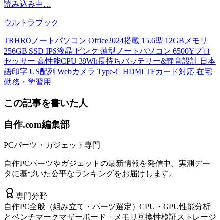
読み込み中…
ウルトラブック
TRHROノートパソコン Office2024搭載 15.6型 12GBメモリ
256GB SSD IPS液晶 ピンク 薄型ノートパソコン 6500Yプロ
セッサー 高性能CPU 38Wh長持ちバッテリー&静音設計 日本
語印字 US配列 Webカメラ Type-C HDMI TFカード対応 在宅
勤務・学習用
この記事を書いた人
自作.com編集部
PCパーツ・ガジェット専門
自作PCパーツやガジェットの最新情報を発信中。実測デー
タに基づいた公平なランキングをお届けします。
専門分野
自作PC全般（組み立て・パーツ選定）
CPU・GPU性能分析
とベンチマーク
マザーボード・メモリ互換性検証
ストレージ