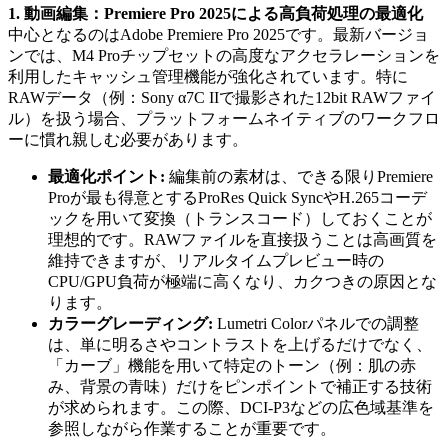
1. 動画編集：Premiere Pro 2025による高負荷処理の最適化
中心となるのはAdobe Premiere Pro 2025です。最新バージョ
ンでは、M4 Proチップセットの高度なアクセラレーションを
利用したキャッシュ管理機能が強化されています。特に
RAWデータ（例：Sony α7C IIで撮影された12bit RAWファイ
ル）を扱う場合、プラットフォームネイティブのワークフロ
ーに慣れ親しむ必要があります。
最適化ポイント:
編集前の素材は、できる限りPremiere
Proが最も得意とするProRes Quick SyncやH.265コーデ
ックを用いて変換（トランスコード）しておくことが
理想的です。RAWファイルを直接扱うことは高画質を
維持できますが、リアルタイムプレビュー時の
CPU/GPU負荷が極端に高くなり、カクつきの原因とな
ります。
カラーグレーディング:
Lumetri Colorパネルでの調整
は、単に明るさやコントラストを上げるだけでなく、
「カーブ」機能を用いて特定のトーン（例：肌の赤
み、背景の青味）だけをピンポイントで補正する技術
が求められます。この際、DCI-P3などの広色域基準を
参照しながら作業することが重要です。