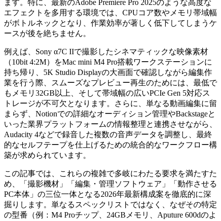
ます。特に、最新のAdobe Premiere Pro 2025のような高度な
エフェクトを多用する環境では、CPUコア数やメモリ帯域幅
がボトルネックとなり、作業効率が著しく低下してしまうケ
ースが後を絶ちません。
例えば、Sony α7C IIで撮影したシネマティックな映像素材
（10bit 4:2M）をMac mini M4 Pro搭載ワークステーションに
持ち帰り、5K Studio Displayの大画面で確認しながら編集作
業を行う際、スムーズなプレビュー再生のためには、最低で
もメモリ32GB以上、そして帯域幅の広いPCIe Gen 5対応ス
トレージが不可欠となります。さらに、単なる動画編集に留
まらず、Notionでの詳細なオーディション管理やBackstageと
いった業界プラットフォームの情報整理と連携させながら、
Audacity 4などで録音した複数の音声データを調整し、最終
的なセルフテープを仕上げるための統合的なワークフロー構
築が求められています。
この記事では、これらの複雑で多岐にわたる要求を満たすた
め、「撮影機材」「編集・管理ソフトウェア」「動作させる
PC本体」の三位一体となる2026年最新構成案を徹底的に深
掘りします。単なるスペックリストではなく、なぜその特定
の型番（例：M4 Proチップ、24GBメモリ、Aputure 600dのよ