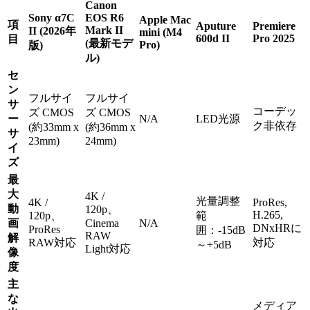
Canon
Sony α7C
EOS R6
Apple Mac
項
Aputure
Premiere
Mark II
II (2026年
mini (M4
600d II
Pro 2025
目
(最新モデ
Pro)
版)
ル)
セ
ン
フルサイ
フルサイ
サ
コーデッ
ズ CMOS
ズ CMOS
ー
N/A
LED光源
ク非依存
(約33mm x
(約36mm x
サ
23mm)
24mm)
イ
ズ
最
大
4K /
光量調整
4K /
ProRes,
動
120p、
H.265,
120p、
範
画
Cinema
N/A
DNxHRに
ProRes
囲：-15dB
RAW
解
RAW対応
対応
～+5dB
Light対応
像
度
主
な
メディア