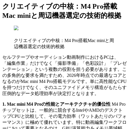
クリエイティブの中核：M4 Pro搭載
Mac miniと周辺機器選定の技術的根拠
クリエイティブの中核：M4 Pro搭載Mac miniと周
辺機器選定の技術的根拠
セルフテープやオーディション動画制作におけるPCは、
「編集作業」だけでなく「撮影準備」「色彩設計」「プレゼ
ンテーション」という複数の役割を担う必要があります。こ
の多角的な要求を満たすため、2026年時点での最適なコアと
なるのがMac mini M4 Pro搭載モデルです。単に高性能なCPU
を持つだけでなく、そのユニファイドメモリ構造がもたらす
圧倒的なデータ処理効率が決定打となります。
1. Mac mini M4 Proの性能とアーキテクチャ的優位性
M4 Pro
チップセットは、一般的に競合するIntelやAMDのデスクト
ップCPUと比較して、その電力効率（ワットあたりのパフォ
ーマンス）に極めて優れています。特に動画編集ワークフロ
ーにおいて重要となるのは、GPU演算能力をメモリ帯域幅