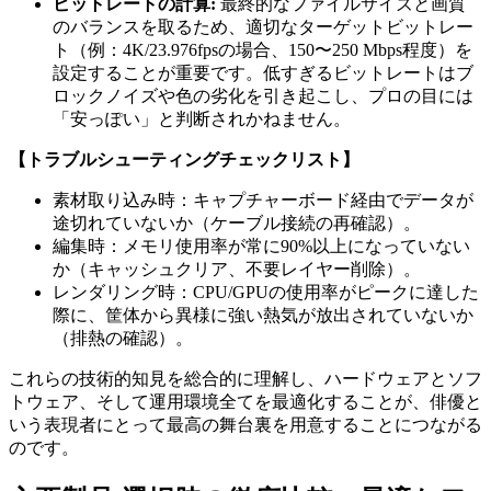
ビットレートの計算:
最終的なファイルサイズと画質
のバランスを取るため、適切なターゲットビットレー
ト（例：4K/23.976fpsの場合、150〜250 Mbps程度）を
設定することが重要です。低すぎるビットレートはブ
ロックノイズや色の劣化を引き起こし、プロの目には
「安っぽい」と判断されかねません。
【トラブルシューティングチェックリスト】
素材取り込み時：キャプチャーボード経由でデータが
途切れていないか（ケーブル接続の再確認）。
編集時：メモリ使用率が常に90%以上になっていない
か（キャッシュクリア、不要レイヤー削除）。
レンダリング時：CPU/GPUの使用率がピークに達した
際に、筐体から異様に強い熱気が放出されていないか
（排熱の確認）。
これらの技術的知見を総合的に理解し、ハードウェアとソフ
トウェア、そして運用環境全てを最適化することが、俳優と
いう表現者にとって最高の舞台裏を用意することにつながる
のです。