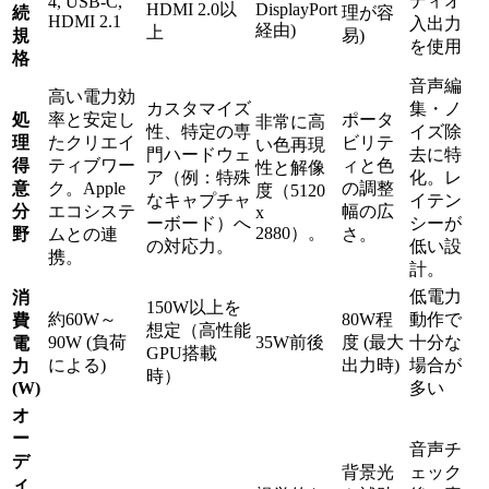
ディオ
4, USB-C,
HDMI 2.0以
DisplayPort
続
理が容
HDMI 2.1
入出力
経由)
上
規
易)
を使用
格
音声編
高い電力効
カスタマイズ
集・ノ
処
率と安定し
ポータ
非常に高
性、特定の専
イズ除
理
たクリエイ
ビリテ
い色再現
門ハードウェ
去に特
得
ティブワー
ィと色
性と解像
ア（例：特殊
化。レ
意
ク。Apple
の調整
度（5120
なキャプチャ
イテン
分
エコシステ
幅の広
x
ーボード）へ
シーが
2880）。
野
ムとの連
さ。
の対応力。
低い設
携。
計。
低電力
消
150W以上を
約60W～
80W程
動作で
費
想定（高性能
90W (負荷
35W前後
度 (最大
十分な
電
GPU搭載
による)
出力時)
場合が
力
時）
(W)
多い
オ
ー
音声チ
デ
背景光
ェック
ィ