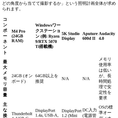
どの角度から当てて撮影するか」という照明計画全体が求め
られます。
コ
ン
Windowsワー
ポ
クステーショ
M4 Pro
5K Studio
Aputure
Audacity
ー
(24GB
ン (例: Ryzen
Display
600d II
4.0
RAM)
ネ
9/RTX 5070
Ti搭載機)
ン
ト
メモリ
最
使用率
大
は低い
メ
24GB (オン
64GB以上を
が、長
モ
N/A
N/A
ボード)
推奨
時間処
リ
理で安
容
定性を
量
要求
主
OSの標
な
DC入力
DisplayPort
DisplayPort
準オー
Thunderbolt
1.4a, USB-A,
接
1.2 (Mini
(電源管