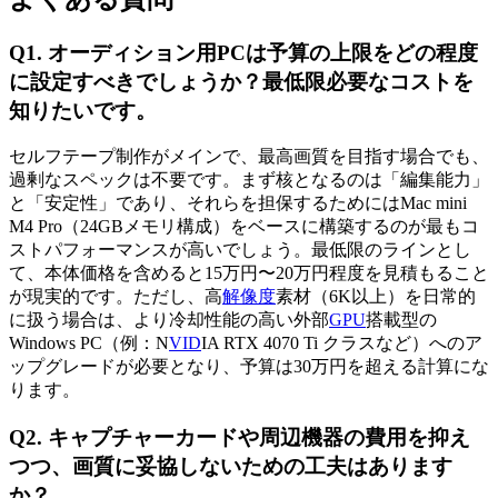
Q1. オーディション用PCは予算の上限をどの程度
に設定すべきでしょうか？最低限必要なコストを
知りたいです。
セルフテープ制作がメインで、最高画質を目指す場合でも、
過剰なスペックは不要です。まず核となるのは「編集能力」
と「安定性」であり、それらを担保するためにはMac mini
M4 Pro（24GBメモリ構成）をベースに構築するのが最もコ
ストパフォーマンスが高いでしょう。最低限のラインとし
て、本体価格を含めると15万円〜20万円程度を見積もること
が現実的です。ただし、高
解像度
素材（6K以上）を日常的
に扱う場合は、より冷却性能の高い外部
GPU
搭載型の
Windows PC（例：N
VID
IA RTX 4070 Ti クラスなど）へのア
ップグレードが必要となり、予算は30万円を超える計算にな
ります。
Q2. キャプチャーカードや周辺機器の費用を抑え
つつ、画質に妥協しないための工夫はあります
か？