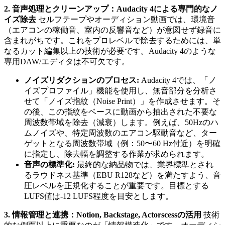
2. 音声処理とクリーンアップ：Audacity 4による専門的なノ
イズ除去
セルフテープやオーディション動画では、環境音
（エアコンの稼働音、室内の反響音など）が意図せず録音に
含まれがちです。これをプロレベルで除去するためには、単
なるカット編集以上の技術が必要です。Audacity 4のような
専用DAW/エディタは不可欠です。
ノイズリダクションのプロセス:
Audacity 4では、「ノ
イズプロファイル」機能を使用し、無音部分を分析さ
せて「ノイズ指紋（Noise Print）」を作成させます。そ
の後、この指紋をベースに動画から抽出された不要な
周波数帯域を除去（減衰）します。例えば、50Hzのハ
ムノイズや、特定周波数のエアコン駆動音など、ター
ゲットとなる周波数帯域（例：50〜60 Hz付近）を明確
に指定し、除去幅を調整する作業が求められます。
音声の標準化:
最終的な納品物では、業界標準とされ
るラウドネス基準（EBU R128など）を満たすよう、音
圧レベルを正規化することが重要です。目標とする
LUFS値は-12 LUFS程度を目安とします。
3. 情報管理と連携：Notion, Backstage, Actorscessの活用
技術