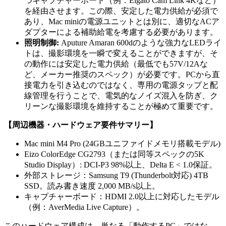
つキャプチャーボード（例：Elgato Cam Link 4Kなど）
を経由させます。この際、安定した電力供給が必須で
あり、Mac miniの電源ユニットとは別に、適切なACア
ダプターによる補助給電を考慮する必要があります。
照明制御:
Aputure Amaran 600dのような強力なLEDライ
トは、撮影環境を一瞬で変えることができますが、そ
の動作には安定した電力供給（最低でも57V/12Aな
ど、メーカー推奨のスペック）が必要です。PCから直
接電力を引き込むのではなく、専用の電源タップと配
線管理を行うことで、電気的なノイズ混入を防ぎ、ク
リーンな撮影環境を維持することが極めて重要です。
【周辺機器・ハードウェア要件サマリー】
Mac mini M4 Pro (24GBユニファイドメモリ搭載モデル)
Eizo ColorEdge CG2793（または同等スペックの5K
Studio Display）: DCI-P3 98%以上、Delta E < 1.0保証。
外部ストレージ：Samsung T9 (Thunderbolt対応) 4TB
SSD。読み書き速度 2,000 MB/s以上。
キャプチャーボード：HDMI 2.0以上に対応したモデル
（例：AverMedia Live Capture）。
このハードウェア構成は、単なる「動作するPC」ではな