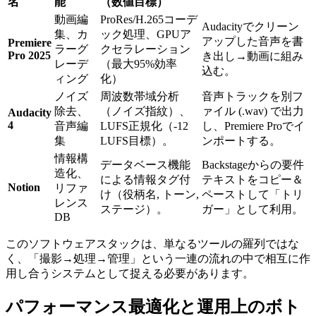
名
能
（数値目標）
動画編
ProRes/H.265コーデ
Audacityでクリーン
集、カ
ック処理、GPUア
アップした音声を書
Premiere
ラーグ
クセラレーション
Pro 2025
き出し→動画に組み
レーデ
（最大95%効率
込む。
ィング
化）
ノイズ
周波数帯域分析
音声トラックを別フ
除去、
（ノイズ指紋）、
ァイル (.wav) で出力
Audacity
4
音声編
LUFS正規化（-12
し、Premiere Proでイ
集
LUFS目標）。
ンポートする。
情報構
データベース機能
Backstageからの要件
造化、
による情報タグ付
テキストをコピー＆
Notion
リファ
け（役柄名, トーン,
ペーストして「トリ
レンス
ステージ）。
ガー」として利用。
DB
このソフトウェアスタックは、単なるツールの羅列ではな
く、「撮影→処理→管理」という一連の流れの中で相互に作
用し合うシステムとして捉える必要があります。
パフォーマンス最適化と運用上のボト