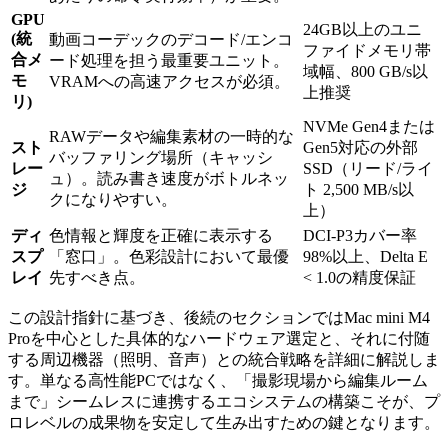
GPU
24GB以上のユニ
(統
動画コーデックのデコード/エンコ
ファイドメモリ帯
合メ
ード処理を担う最重要ユニット。
域幅、800 GB/s以
モ
VRAMへの高速アクセスが必須。
上推奨
リ)
NVMe Gen4または
RAWデータや編集素材の一時的な
スト
Gen5対応の外部
バッファリング場所（キャッシ
レー
SSD（リード/ライ
ュ）。読み書き速度がボトルネッ
ジ
ト 2,500 MB/s以
クになりやすい。
上）
ディ
色情報と輝度を正確に表示する
DCI-P3カバー率
スプ
「窓口」。色彩設計において最優
98%以上、Delta E
レイ
先すべき点。
< 1.0の精度保証
この設計指針に基づき、後続のセクションではMac mini M4
Proを中心とした具体的なハードウェア選定と、それに付随
する周辺機器（照明、音声）との統合戦略を詳細に解説しま
す。単なる高性能PCではなく、「撮影現場から編集ルーム
まで」シームレスに連携するエコシステムの構築こそが、プ
ロレベルの成果物を安定して生み出すための鍵となります。