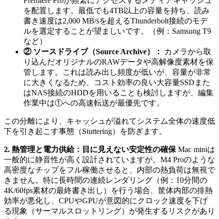
Premiere Proが頻繁にアクセスするメディアキャッシュ
を配置します。最低でも4TB以上の容量を持ち、読み
書き速度は2,000 MB/sを超えるThunderbolt接続のモデ
ルを選定することが望ましいです。（例：Samsung T9
など）
② ソースドライブ（Source Archive）：
カメラから取
り込んだオリジナルのRAWデータや高解像度素材を保
管します。これは読み出し頻度が低いが、容量が非常
に大きくなるため、コスト効率の良い大容量SSDまた
はNAS接続のHDDを用いることも検討しますが、編集
作業中は①への高速転送が最優先です。
この分離により、キャッシュが溢れてシステム全体の速度低
下を引き起こす事態（Stuttering）を防ぎます。
2. 熱管理と電力供給：目に見えない安定性の確保
Mac miniは
一般的に静音性が高く設計されていますが、M4 Proのような
高密度なチップをフル稼働させると、内部の熱負荷は無視で
きません。特に長時間の連続レンダリング（例：10分間の
4K/60fps素材の最終書き出し）を行う場合、筐体内部の排熱
効率が悪化し、CPUやGPUが意図的にクロック速度を下げ
る現象（サーマルスロットリング）が発生するリスクがあり