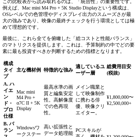
この比較表から読み取れるのは、「統合性」の重要性です。
例えば、Mac mini M4 Pro + 5K Studio Displayという構成は、
OSレベルでの色管理やディスプレイ出力のスムーズさが最
大の強みであり、映像の最終チェックを行う環境としては極
めて理想的です。
最後に、これら全てを俯瞰した「総コストと性能バランス」
のマトリクスを提供します。これは、予算制約の中でどの要
素に最も投資すべきか判断するための指標となります。
構成
適しているユ
総費用目安
タイ
主な機材例
特徴的な強み
ーザー層
(税抜)
プ
A. ハ
最高水準の画
メイン職業と
イエ
Mac mini
質と編集安定
して映像制作
ン
¥1,800,000〜
M4 Pro +
性。高解像度
に携わる俳
α7C II + 5K
ド・
¥2,500,000+
での色再現
優、映像クリ
Display
プロ
性。
エイター。
仕様
B. バ
高い拡張性と
Windowsワ
ラン
PCスキルが
データ処理能
ークステー
ス
高く、機材を
¥1,200,000〜