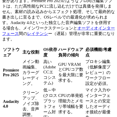
要があります。Premiere Pro 2025のようなプロ向け編集ソフ
トは、ただ高性能なPCに流し込むだけでは真価を発揮しま
せん。素材の読み込みからエフェクト処理、そして最終的な
書き出しに至るまで、OSレベルでの最適化が求められま
す。Audacity 4.0といった独立した音声編集ソフトを併用す
る場合も、メインワークステーションと
オーディオインター
フェース
間の
レイテンシ
ー（遅延）管理が非常に重要になり
ます。
ソフトウ
OS依存
ハードウェア
必須機能/考慮
主な役割
ェア
度
負荷の傾向
点
メイン動
プロキシ編集
高い
GPU VRAM
画編集、
(Adobe
（低解像度プ
とCPUコア数
Premiere
CCエ
カラーグ
レビュー）の
Pro 2025
を最大限に要
コシス
レーディ
ワークフロー
求する。
テム)
ング。
設定が必須。
低～中
マイク入力や
クリーン
(クロス
CPUの単発処
インターフェ
アップ、
プラッ
理能力とメモ
ースとの安定
Audacity
ノイズ除
4.0
トフォ
リ帯域幅を要
したオーディ
去、音声
ーム対
求する。
オ接続が最優
調整。