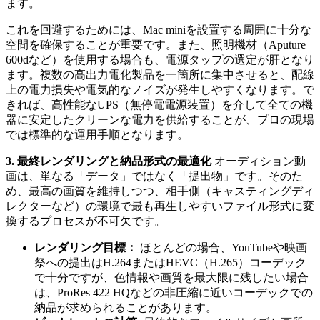
ます。
これを回避するためには、Mac miniを設置する周囲に十分な
空間を確保することが重要です。また、照明機材（Aputure
600dなど）を使用する場合も、電源タップの選定が肝となり
ます。複数の高出力電化製品を一箇所に集中させると、配線
上の電力損失や電気的なノイズが発生しやすくなります。で
きれば、高性能なUPS（無停電電源装置）を介して全ての機
器に安定したクリーンな電力を供給することが、プロの現場
では標準的な運用手順となります。
3. 最終レンダリングと納品形式の最適化
オーディション動
画は、単なる「データ」ではなく「提出物」です。そのた
め、最高の画質を維持しつつ、相手側（キャスティングディ
レクターなど）の環境で最も再生しやすいファイル形式に変
換するプロセスが不可欠です。
レンダリング目標：
ほとんどの場合、YouTubeや映画
祭への提出はH.264またはHEVC（H.265）コーデック
で十分ですが、色情報や画質を最大限に残したい場合
は、ProRes 422 HQなどの非圧縮に近いコーデックでの
納品が求められることがあります。