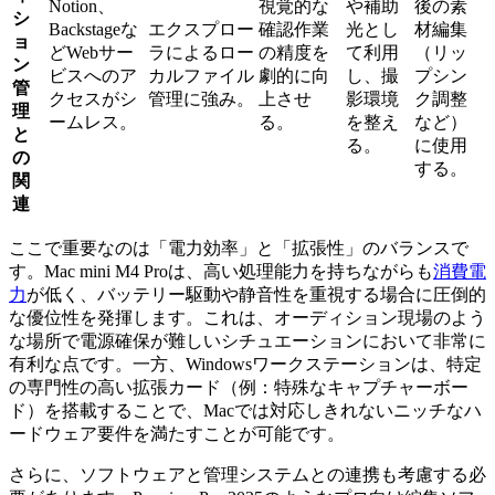
Notion、
視覚的な
や補助
後の素
シ
Backstageな
エクスプロー
確認作業
光とし
材編集
ョ
どWebサー
ラによるロー
の精度を
て利用
（リッ
ン
ビスへのア
カルファイル
劇的に向
し、撮
プシン
管
クセスがシ
管理に強み。
上させ
影環境
ク調整
理
ームレス。
る。
を整え
など）
と
る。
に使用
の
する。
関
連
ここで重要なのは「電力効率」と「拡張性」のバランスで
す。Mac mini M4 Proは、高い処理能力を持ちながらも
消費電
力
が低く、バッテリー駆動や静音性を重視する場合に圧倒的
な優位性を発揮します。これは、オーディション現場のよう
な場所で電源確保が難しいシチュエーションにおいて非常に
有利な点です。一方、Windowsワークステーションは、特定
の専門性の高い拡張カード（例：特殊なキャプチャーボー
ド）を搭載することで、Macでは対応しきれないニッチなハ
ードウェア要件を満たすことが可能です。
さらに、ソフトウェアと管理システムとの連携も考慮する必