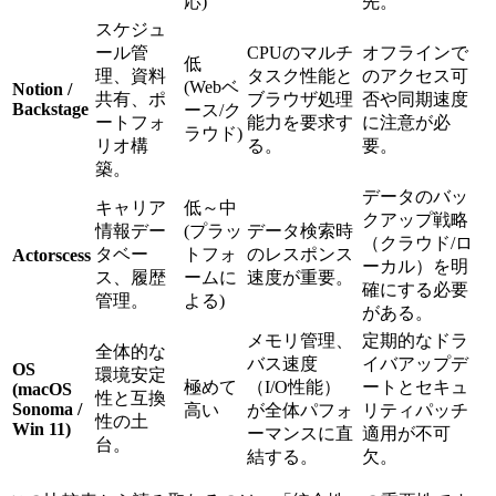
応)
先。
スケジュ
ール管
CPUのマルチ
オフラインで
低
理、資料
タスク性能と
のアクセス可
(Webベ
Notion /
共有、ポ
ブラウザ処理
否や同期速度
Backstage
ース/ク
ートフォ
能力を要求す
に注意が必
ラウド)
リオ構
る。
要。
築。
データのバッ
キャリア
低～中
クアップ戦略
情報デー
(プラッ
データ検索時
（クラウド/ロ
タベー
トフォ
のレスポンス
Actorscess
ーカル）を明
ス、履歴
ームに
速度が重要。
確にする必要
管理。
よる)
がある。
メモリ管理、
定期的なドラ
全体的な
バス速度
イバアップデ
OS
環境安定
極めて
（I/O性能）
ートとセキュ
(macOS
性と互換
Sonoma /
高い
が全体パフォ
リティパッチ
性の土
Win 11)
ーマンスに直
適用が不可
台。
結する。
欠。