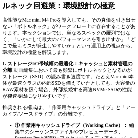
ルネック回避策：環境設計の極意
高性能なMac mini M4 Proを導入しても、その真価を引き出せ
ない「ボトルネック」がワークフロー上に存在することがあ
ります。本セクションでは、単なるスペックの羅列ではな
く、「いかにして最大のパフォーマンスを引き出すか」「ど
こで最もミスが発生しやすいか」という運用上の視点から、
環境設計の極意を解説します。
1. ストレージI/O帯域幅の最適化：キャッシュと素材管理の
分離
動画編集において最も頻繁にボトルネックとなるのが
ストレージ（SSD）の読み書き速度です。たとえMac mini本
体が最速クラスの内部SSDを備えていたとしても、大容量の
RAW素材を扱う場合、外部接続する高速NVMe SSDの性能
が律速要因になりやすいです。
推奨される構成は、「作業用キャッシュドライブ」と「アー
カイブ/ソースドライブ」の分離です。
① 作業用キャッシュドライブ（Working Cache）：
編
集中のシーケンスファイルやプレビューデータ、