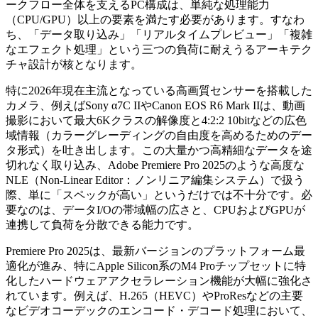
ークフロー全体を支えるPC構成は、単純な処理能力
（CPU/GPU）以上の要素を満たす必要があります。すなわ
ち、「データ取り込み」「リアルタイムプレビュー」「複雑
なエフェクト処理」という三つの負荷に耐えうるアーキテク
チャ設計が核となります。
特に2026年現在主流となっている高画質センサーを搭載した
カメラ、例えばSony α7C IIやCanon EOS R6 Mark IIは、動画
撮影において最大6Kクラスの解像度と4:2:2 10bitなどの広色
域情報（カラーグレーディングの自由度を高めるためのデー
タ形式）を吐き出します。この大量かつ高精細なデータを途
切れなく取り込み、Adobe Premiere Pro 2025のような高度な
NLE（Non-Linear Editor：ノンリニア編集システム）で扱う
際、単に「スペックが高い」というだけでは不十分です。必
要なのは、データI/Oの帯域幅の広さと、CPUおよびGPUが
連携して負荷を分散できる能力です。
Premiere Pro 2025は、最新バージョンのプラットフォーム最
適化が進み、特にApple Silicon系のM4 Proチップセットに特
化したハードウェアアクセラレーション機能が大幅に強化さ
れています。例えば、H.265（HEVC）やProResなどの主要
なビデオコーデックのエンコード・デコード処理において、