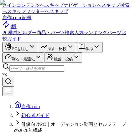
メインコンテンツへスキップ
ナビゲーションへスキップ
検索
へスキップ
フッターへスキップ
自作.com 記事
β版
PC構成ビルダー
商品・パーツ検索
人気ランキング
パーツ比
較ガイド
PCを組む
探す・比較
学ぶ
測る・最適化
相談・投稿
⌘K
自作.com
初心者ガイド
俳優向けPC｜オーディション動画とセルフテープ
の2026年構成