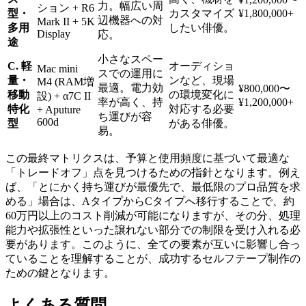
力。幅広い周
ション + R6
型・
カスタマイズ
¥1,800,000+
辺機器への対
Mark II + 5K
多用
したい俳優。
Display
応。
途
小さなスペー
C. 軽
オーディショ
Mac mini
スでの運用に
量・
ンなど、現場
M4 (RAM増
最適。電力効
¥800,000〜
移動
の環境変化に
設) + α7C II
率が高く、持
¥1,200,000+
特化
対応する必要
+ Aputure
ち運びが容
600d
型
がある俳優。
易。
この最終マトリクスは、予算と使用頻度に基づいて最適な
「トレードオフ」点を見つけるための指針となります。例え
ば、「とにかく持ち運びが最優先で、最低限のプロ品質を求
める」場合は、AタイプからCタイプへ移行することで、約
60万円以上のコスト削減が可能になりますが、その分、処理
能力や拡張性といった譲れない部分での制限を受け入れる必
要があります。このように、全ての要素が互いに影響し合っ
ていることを理解することが、成功するセルフテープ制作の
ための鍵となります。
よくある質問