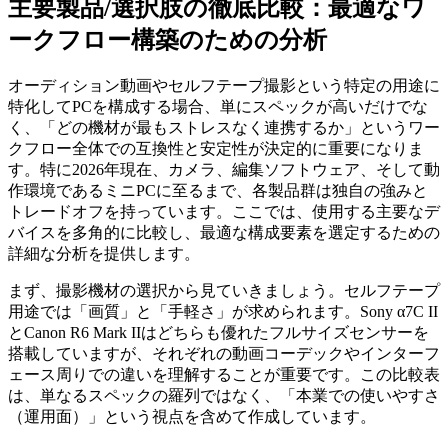
主要製品/選択肢の徹底比較：最適なワ
ークフロー構築のための分析
オーディション動画やセルフテープ撮影という特定の用途に
特化してPCを構成する場合、単にスペックが高いだけでな
く、「どの機材が最もストレスなく連携するか」というワー
クフロー全体での互換性と安定性が決定的に重要になりま
す。特に2026年現在、カメラ、編集ソフトウェア、そして動
作環境であるミニPCに至るまで、各製品群は独自の強みと
トレードオフを持っています。ここでは、使用する主要なデ
バイスを多角的に比較し、最適な構成要素を選定するための
詳細な分析を提供します。
まず、撮影機材の選択から見ていきましょう。セルフテープ
用途では「画質」と「手軽さ」が求められます。Sony α7C II
とCanon R6 Mark IIはどちらも優れたフルサイズセンサーを
搭載していますが、それぞれの動画コーデックやインターフ
ェース周りでの違いを理解することが重要です。この比較表
は、単なるスペックの羅列ではなく、「本業での使いやすさ
（運用面）」という視点を含めて作成しています。