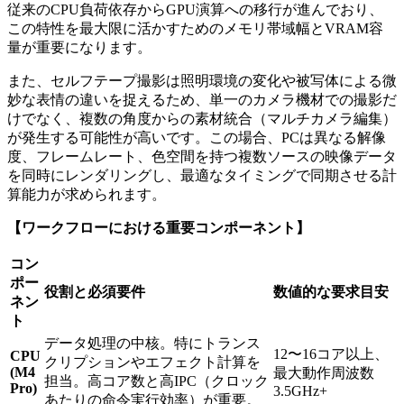
従来のCPU負荷依存からGPU演算への移行が進んでおり、
この特性を最大限に活かすためのメモリ帯域幅とVRAM容
量が重要になります。
また、セルフテープ撮影は照明環境の変化や被写体による微
妙な表情の違いを捉えるため、単一のカメラ機材での撮影だ
けでなく、複数の角度からの素材統合（マルチカメラ編集）
が発生する可能性が高いです。この場合、PCは異なる解像
度、フレームレート、色空間を持つ複数ソースの映像データ
を同時にレンダリングし、最適なタイミングで同期させる計
算能力が求められます。
【ワークフローにおける重要コンポーネント】
コン
ポー
役割と必須要件
数値的な要求目安
ネン
ト
データ処理の中核。特にトランス
12〜16コア以上、
CPU
クリプションやエフェクト計算を
(M4
最大動作周波数
担当。高コア数と高IPC（クロック
Pro)
3.5GHz+
あたりの命令実行効率）が重要。