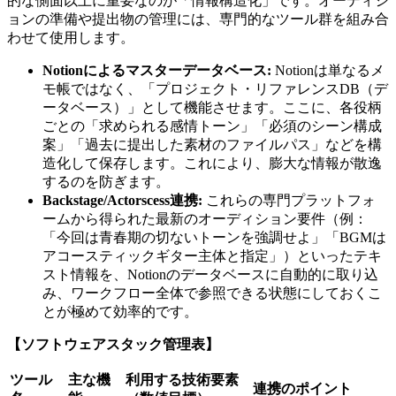
的な側面以上に重要なのが「情報構造化」です。オーディシ
ョンの準備や提出物の管理には、専門的なツール群を組み合
わせて使用します。
Notionによるマスターデータベース:
Notionは単なるメ
モ帳ではなく、「プロジェクト・リファレンスDB（デ
ータベース）」として機能させます。ここに、各役柄
ごとの「求められる感情トーン」「必須のシーン構成
案」「過去に提出した素材のファイルパス」などを構
造化して保存します。これにより、膨大な情報が散逸
するのを防ぎます。
Backstage/Actorscess連携:
これらの専門プラットフォ
ームから得られた最新のオーディション要件（例：
「今回は青春期の切ないトーンを強調せよ」「BGMは
アコースティックギター主体と指定」）といったテキ
スト情報を、Notionのデータベースに自動的に取り込
み、ワークフロー全体で参照できる状態にしておくこ
とが極めて効率的です。
【ソフトウェアスタック管理表】
ツール
主な機
利用する技術要素
連携のポイント