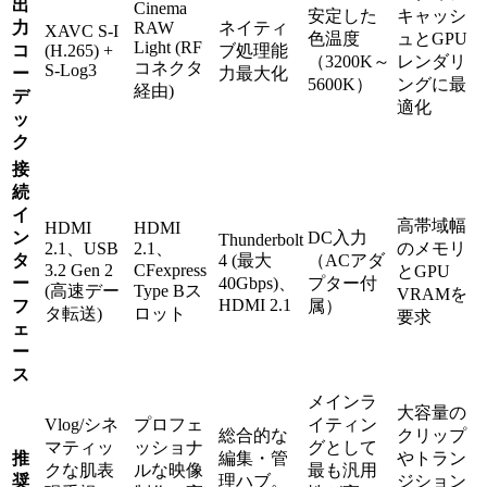
出
Cinema
安定した
キャッシ
力
RAW
ネイティ
XAVC S-I
色温度
ュとGPU
Light (RF
コ
(H.265) +
ブ処理能
（3200K～
レンダリ
コネクタ
S-Log3
ー
力最大化
5600K）
ングに最
経由)
デ
適化
ッ
ク
接
続
イ
高帯域幅
HDMI
HDMI
ン
DC入力
Thunderbolt
2.1、USB
2.1、
のメモリ
タ
4 (最大
（ACアダ
3.2 Gen 2
CFexpress
とGPU
ー
40Gbps)、
プター付
(高速デー
Type Bス
VRAMを
HDMI 2.1
フ
属）
タ転送)
ロット
要求
ェ
ー
ス
メインラ
大容量の
Vlog/シネ
プロフェ
イティン
総合的な
クリップ
マティッ
ッショナ
グとして
推
編集・管
やトラン
クな肌表
ルな映像
最も汎用
奨
理ハブ。
ジション