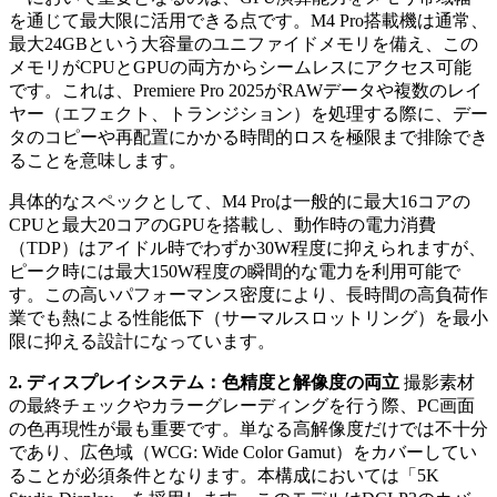
を通じて最大限に活用できる点です。M4 Pro搭載機は通常、
最大24GBという大容量のユニファイドメモリを備え、この
メモリがCPUとGPUの両方からシームレスにアクセス可能
です。これは、Premiere Pro 2025がRAWデータや複数のレイ
ヤー（エフェクト、トランジション）を処理する際に、デー
タのコピーや再配置にかかる時間的ロスを極限まで排除でき
ることを意味します。
具体的なスペックとして、M4 Proは一般的に最大16コアの
CPUと最大20コアのGPUを搭載し、動作時の電力消費
（TDP）はアイドル時でわずか30W程度に抑えられますが、
ピーク時には最大150W程度の瞬間的な電力を利用可能で
す。この高いパフォーマンス密度により、長時間の高負荷作
業でも熱による性能低下（サーマルスロットリング）を最小
限に抑える設計になっています。
2. ディスプレイシステム：色精度と解像度の両立
撮影素材
の最終チェックやカラーグレーディングを行う際、PC画面
の色再現性が最も重要です。単なる高解像度だけでは不十分
であり、広色域（WCG: Wide Color Gamut）をカバーしてい
ることが必須条件となります。本構成においては「5K