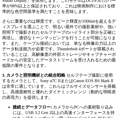
Studio Display」を採用します。このモデルはDCI-P3のカバー
率が98%以上と保証されており、これは映画制作における標
準的な色空間基準を満たすことを意味します。
さらに重要なのは輝度です。ピーク輝度が1000nitを超えるデ
ィスプレイを選ぶことで、明るい屋外での撮影素材や、強い
照明下で撮影されたセルフテープのハイライト部分を正確に
再現し、適切なトーンマッピングを行うことが可能になりま
す。また、ケーブル接続においては、単なる映像出力以上の
データ転送能力が必要です。Thunderbolt 4ポートが搭載され
ていることは、高解像度の外部ストレージやキャプチャーボ
ードからの安定したデータストリームを受け入れるための最
低限の要件となります。
3. カメラと照明機材との統合戦略
セルフテープ撮影に使用
するカメラとして、Sony α7C IIまたはCanon EOS R6 Mark II
は非常に適しています。これらはフルサイズセンサーを搭載
し、高感度耐性と優れたダイナミックレンジ（動的な明暗差
の表現力）を提供します。
接続とデータフロー:
カメラからPCへの素材取り込み
には、USB 3.2 Gen 2以上の高速インターフェースを持