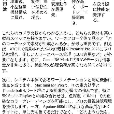
現重視。
制作、高
性が高
用
安定動作
を扱う際
小型軽量
い信頼性
く、ポー
途
が最優
に性能を
機材構成
を求める
トレート
先。
発揮す
に最適。
場合。
撮影向
る。
き。
これらのカメラ比較からわかるように、どちらの機材も高い
動画スペックを持ちますが、ワークフロー全体で見ると「ど
のコーデックで素材が生成されるか」が最も重要です。例え
ば、α7C IIで撮影されたS-Log3素材をPremiere Pro 2025に取り
込む場合、正しいカラースペース管理（LUT適用など）が必
要になります。逆に、Canon R6 Mark IIのRAWデータは情報
量が非常に多く、編集時の処理負荷が高くなる傾向がありま
す。
次に、システム本体であるワークステーションと周辺機器に
焦点を当てます。Mac mini M4 Proは、その電力効率と
Thunderbolt 4ポート群による拡張性が最大の強みです。特に
5K Studio Displayとの組み合わせは、色深度（10-bit）での正
確なカラーグレーディングを可能にし、プロの目視確認環境
を提供します。一方、Aputure 600d IIのような高品質なLED
ライトは、単に光を当てるだけでなく、「どのような光を、